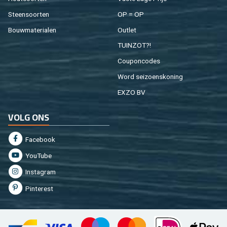
Steen­soor­ten
OP = OP
Bouw­ma­te­ri­a­len
Out­let
TUIN­ZOT?!
Cou­pon­co­des
Word sei­zoens­ko­ning
EXZO BV
VOLG ONS
Fa­cebook
You­Tu­be
In­st­agram
Pin­te­rest