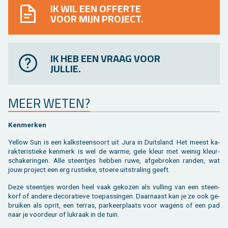
IK WIL EEN OFFERTE
VOOR MIJN PROJECT.
IK HEB EEN VRAAG VOOR
JULLIE.
MEER WETEN?
Ken­mer­ken
Yel­low Sun is een kalk­steen­soort uit Jura in Duits­land. Het meest ka­
rak­te­ris­tie­ke ken­merk is wel de warme, gele kleur met wei­nig kleur­
scha­ke­rin­gen. Alle steen­tjes heb­ben ruwe, af­ge­bro­ken ran­den, wat
jouw pro­ject een erg rus­tie­ke, stoe­re uit­stra­ling geeft.
Deze steen­tjes wor­den heel vaak ge­ko­zen als vul­ling van een steen­
korf of an­de­re de­co­ra­tie­ve toe­pas­sin­gen. Daar­naast kan je ze ook ge­
brui­ken als oprit, een ter­ras, par­keer­plaats voor wa­gens of een pad
naar je voor­deur of luk­raak in de tuin.