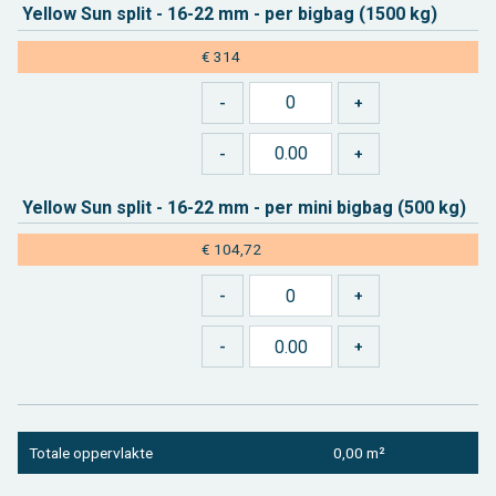
Yel­low Sun split - 16-22 mm - per big­bag (1500 kg)
€ 314
Yel­low Sun split - 16-22 mm - per mini big­bag (500 kg)
€ 104,72
To­ta­le op­per­vlak­te
0,00 m²