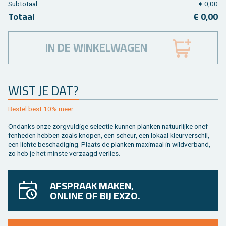
Sub­to­taal
€ 0,00
To­taal
€ 0,00
IN DE WINKELWAGEN
WIST JE DAT?
Be­stel best 10% meer.
On­danks onze zorg­vul­di­ge se­lec­tie kun­nen plan­ken na­tuur­lij­ke on­ef­
fen­he­den heb­ben zoals kno­pen, een scheur, een lo­kaal kleur­ver­schil,
een lich­te be­scha­di­ging. Plaats de plan­ken maxi­maal in wild­ver­band,
zo heb je het min­ste ver­zaagd ver­lies.
AFSPRAAK MAKEN,
ONLINE OF BIJ EXZO.