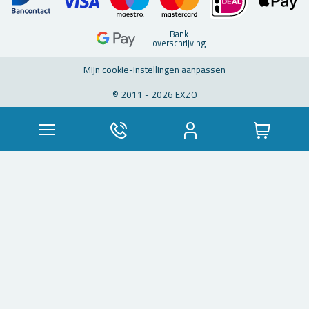
Bank
over­schrij­ving
Mijn coo­kie-in­stel­lin­gen aan­pas­sen
© 2011 - 2026 EXZO