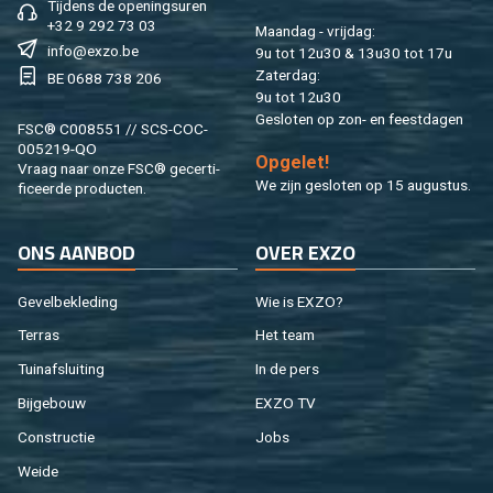
Tij­dens de ope­nings­uren
+32 9 292 73 03
Maan­dag - vrij­dag:
info@​exzo.​be
9u tot 12u30 & 13u30 tot 17u
Za­ter­dag:
BE 0688 738 206
9u tot 12u30
Ge­slo­ten op zon- en feest­da­gen
FSC® C008551 // SCS-COC-
005219-QO
Op­ge­let!
Vraag naar onze FSC® ge­cer­ti­
We zijn ge­slo­ten op 15 au­gus­tus.
fi­ceer­de pro­duc­ten.
ONS AAN­BOD
OVER EXZO
Ge­vel­be­kle­ding
Wie is EXZO?
Ter­ras
Het team
Tuin­af­slui­ting
In de pers
Bij­ge­bouw
EXZO TV
Con­struc­tie
Jobs
Weide