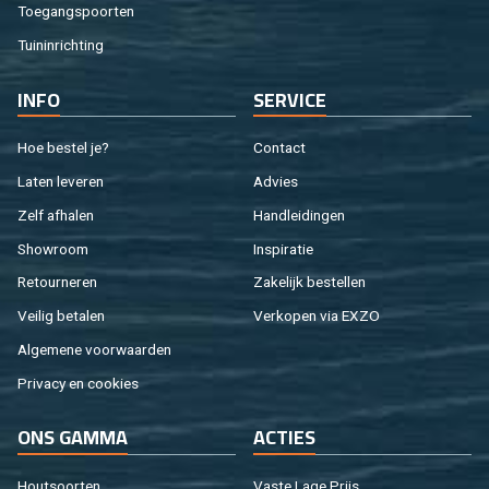
Toe­gangs­poor­ten
Tuin­in­rich­ting
INFO
SER­VI­CE
Hoe be­stel je?
Con­tact
Laten le­ve­ren
Ad­vies
Zelf af­ha­len
Hand­lei­din­gen
Show­room
In­spi­ra­tie
Re­tour­ne­ren
Za­ke­lijk be­stel­len
Vei­lig be­ta­len
Ver­ko­pen via EXZO
Al­ge­me­ne voor­waar­den
Pri­va­cy en coo­kies
ONS GAMMA
AC­TIES
Hout­soor­ten
Vaste Lage Prijs