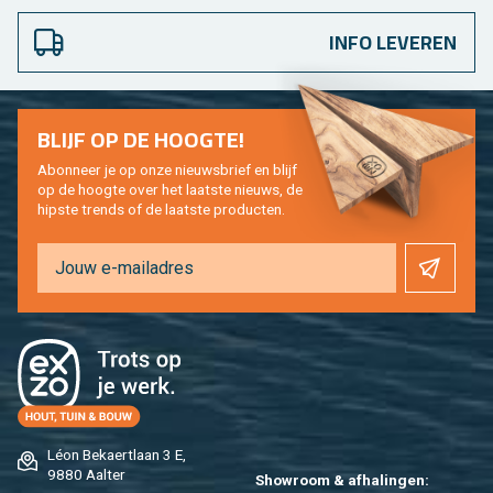
INFO LEVEREN
BLIJF OP DE HOOG­TE!
Abon­neer je op onze nieuws­brief en blijf
op de hoog­te over het laat­ste nieuws, de
hip­s­te trends of de laat­ste pro­duc­ten.
Léon Be­kaert­laan 3 E,
9880 Aal­ter
Show­room & af­ha­lin­gen: