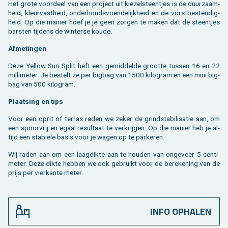
Het grote voor­deel van een pro­ject uit kie­zel­steen­tjes is de duur­zaam­
heid, kleur­vast­heid, on­der­houds­vrien­de­lijk­heid en de vorst­be­sten­dig­
heid. Op die ma­nier hoef je je geen zor­gen te maken dat de steen­tjes
bar­sten tij­dens de win­ter­se koude.
Af­me­tin­gen
Deze Yel­low Sun Split heft een ge­mid­del­de groot­te tus­sen 16 en 22
mil­li­me­ter. Je be­stelt ze per big­bag van 1500 ki­lo­gram en een mini big­
bag van 500 ki­lo­gram.
Plaat­sing en tips
Voor een oprit of ter­ras raden we zeker de grindsta­bi­li­sa­tie aan, om
een spoor­vrij en egaal re­sul­taat te ver­krij­gen. Op die ma­nier heb je al­
tijd een sta­bie­le basis voor je wagen op te par­ke­ren.
Wij raden aan om een laag­dik­te aan te hou­den van on­ge­veer 5 cen­ti­
me­ter. Deze dikte heb­ben we ook ge­bruikt voor de be­re­ke­ning van de
prijs per vier­kan­te meter.
INFO OPHALEN