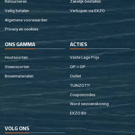
Re­tour­ne­ren
Za­ke­lijk be­stel­len
Vei­lig be­ta­len
Ver­ko­pen via EXZO
Al­ge­me­ne voor­waar­den
Pri­va­cy en coo­kies
ONS GAMMA
AC­TIES
Hout­soor­ten
Vaste Lage Prijs
Steen­soor­ten
OP = OP
Bouw­ma­te­ri­a­len
Out­let
TUIN­ZOT?!
Cou­pon­co­des
Word sei­zoens­ko­ning
EXZO BV
VOLG ONS