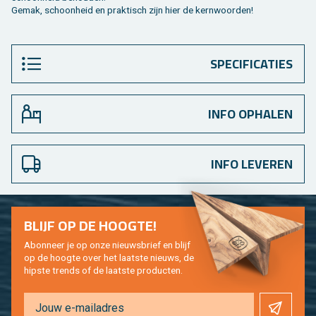
Gemak, schoon­heid en prak­tisch zijn hier de kern­woor­den!
SPECIFICATIES
INFO OPHALEN
INFO LEVEREN
BLIJF OP DE HOOG­TE!
Abon­neer je op onze nieuws­brief en blijf
op de hoog­te over het laat­ste nieuws, de
hip­s­te trends of de laat­ste pro­duc­ten.