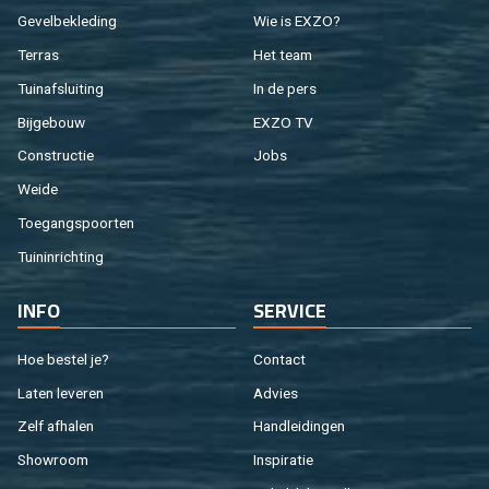
Ge­vel­be­kle­ding
Wie is EXZO?
Ter­ras
Het team
Tuin­af­slui­ting
In de pers
Bij­ge­bouw
EXZO TV
Con­struc­tie
Jobs
Weide
Toe­gangs­poor­ten
Tuin­in­rich­ting
INFO
SER­VI­CE
Hoe be­stel je?
Con­tact
Laten le­ve­ren
Ad­vies
Zelf af­ha­len
Hand­lei­din­gen
Show­room
In­spi­ra­tie