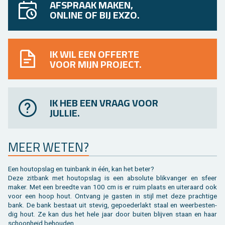
AFSPRAAK MAKEN,
ONLINE OF BIJ EXZO.
IK WIL EEN OFFERTE
VOOR MIJN PROJECT.
IK HEB EEN VRAAG VOOR
JULLIE.
MEER WETEN?
Een hout­op­slag en tuin­bank in één, kan het beter?
Deze zit­bank met hout­op­slag is een ab­so­lu­te blik­van­ger en sfeer
maker. Met een breed­te van 100 cm is er ruim plaats en ui­ter­aard ook
voor een hoop hout. Ont­vang je gas­ten in stijl met deze prach­ti­ge
bank. De bank be­staat uit ste­vig, ge­poe­der­lakt staal en weer­be­sten­
dig hout. Ze kan dus het hele jaar door bui­ten blij­ven staan en haar
schoon­heid be­hou­den.