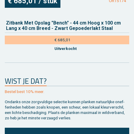
€ 685,01 / stuk
OR15174
Zit­bank Met Op­slag "Bench" - 44 cm Hoog x 100 cm
Lang x 40 cm Breed - Zwart Ge­poe­der­lakt Staal
€ 685,01
Uit­ver­kocht
WIST JE DAT?
Be­stel best 10% meer.
On­danks onze zorg­vul­di­ge se­lec­tie kun­nen plan­ken na­tuur­lij­ke on­ef­
fen­he­den heb­ben zoals kno­pen, een scheur, een lo­kaal kleur­ver­schil,
een lich­te be­scha­di­ging. Plaats de plan­ken maxi­maal in wild­ver­band,
zo heb je het min­ste ver­zaagd ver­lies.