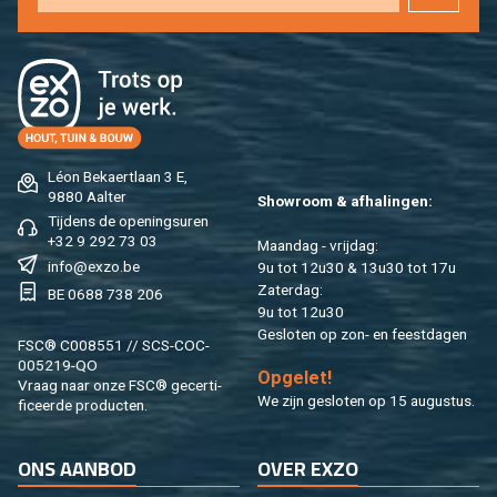
Léon Be­kaert­laan 3 E,
9880 Aal­ter
Show­room & af­ha­lin­gen:
Tij­dens de ope­nings­uren
+32 9 292 73 03
Maan­dag - vrij­dag:
info@​exzo.​be
9u tot 12u30 & 13u30 tot 17u
Za­ter­dag:
BE 0688 738 206
9u tot 12u30
Ge­slo­ten op zon- en feest­da­gen
FSC® C008551 // SCS-COC-
005219-QO
Op­ge­let!
Vraag naar onze FSC® ge­cer­ti­
We zijn ge­slo­ten op 15 au­gus­tus.
fi­ceer­de pro­duc­ten.
ONS AAN­BOD
OVER EXZO