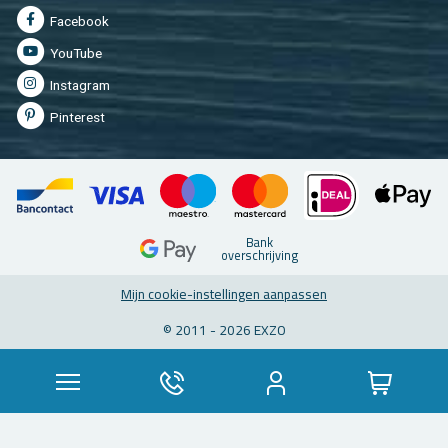
Fa­cebook
You­Tu­be
In­st­agram
Pin­te­rest
Bank
over­schrij­ving
Mijn coo­kie-in­stel­lin­gen aan­pas­sen
© 2011 - 2026 EXZO