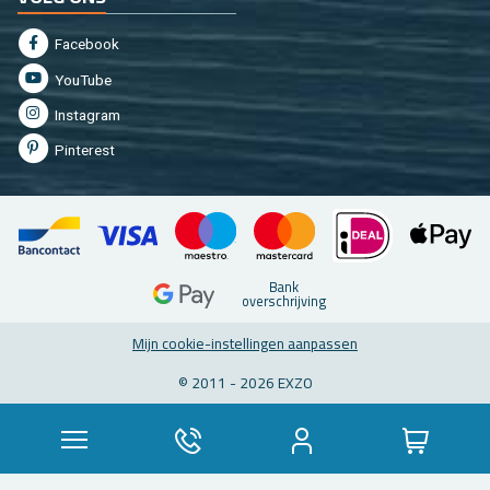
Fa­cebook
You­Tu­be
In­st­agram
Pin­te­rest
Bank
over­schrij­ving
Mijn coo­kie-in­stel­lin­gen aan­pas­sen
© 2011 - 2026 EXZO