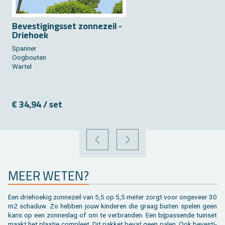
Be­ves­ti­gings­set zon­ne­zeil -
Drie­hoek
Span­ner
Oog­bou­ten
War­tel
€ 34,94 / set
VORIGE
VOLGENDE
MEER WETEN?
Een drie­hoe­kig zon­ne­zeil van 5,5 op 5,5 meter zorgt voor on­ge­veer 30
m2 scha­duw. Zo heb­ben jouw kin­de­ren die graag bui­ten spe­len geen
kans op een zon­ne­slag of om te ver­bran­den. Een bij­pas­sen­de tuin­set
maakt het plaat­je com­pleet. Dit pak­ket bevat geen palen. Ook be­ves­ti­