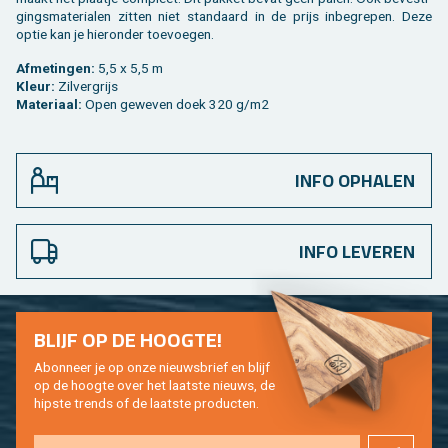
gings­ma­te­ri­a­len zit­ten niet stan­daard in de prijs in­be­gre­pen. Deze
optie kan je hier­on­der toe­voe­gen.
Af­me­tin­gen:
5,5 x 5,5 m
Kleur:
Zil­ver­grijs
Ma­te­ri­aal:
Open ge­we­ven doek 320 g/m2
INFO OPHALEN
INFO LEVEREN
BLIJF OP DE HOOG­TE!
Abon­neer je op onze nieuws­brief en blijf
op de hoog­te over het laat­ste nieuws, de
hip­s­te trends of de laat­ste pro­duc­ten.