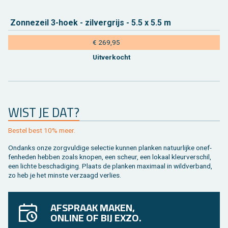
Zon­ne­zeil 3-hoek - zil­ver­grijs - 5.5 x 5.5 m
€ 269,95
Uit­ver­kocht
WIST JE DAT?
Be­stel best 10% meer.
On­danks onze zorg­vul­di­ge se­lec­tie kun­nen plan­ken na­tuur­lij­ke on­ef­
fen­he­den heb­ben zoals kno­pen, een scheur, een lo­kaal kleur­ver­schil,
een lich­te be­scha­di­ging. Plaats de plan­ken maxi­maal in wild­ver­band,
zo heb je het min­ste ver­zaagd ver­lies.
AFSPRAAK MAKEN,
ONLINE OF BIJ EXZO.