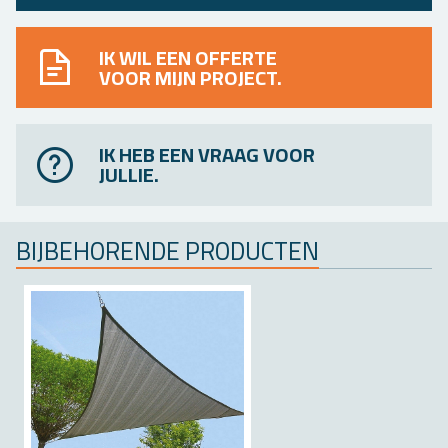
IK WIL EEN OFFERTE
VOOR MIJN PROJECT.
IK HEB EEN VRAAG VOOR
JULLIE.
BIJ­BE­HO­REN­DE PRO­DUC­TEN