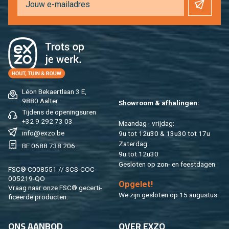
Léon Be­kaert­laan 3 E,
9880 Aal­ter
Show­room & af­ha­lin­gen:
Tij­dens de ope­nings­uren
+32 9 292 73 03
Maan­dag - vrij­dag:
info@​exzo.​be
9u tot 12u30 & 13u30 tot 17u
Za­ter­dag:
BE 0688 738 206
9u tot 12u30
Ge­slo­ten op zon- en feest­da­gen
FSC® C008551 // SCS-COC-
005219-QO
Op­ge­let!
Vraag naar onze FSC® ge­cer­ti­
We zijn ge­slo­ten op 15 au­gus­tus.
fi­ceer­de pro­duc­ten.
ONS AAN­BOD
OVER EXZO