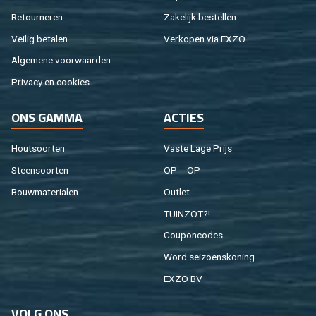
Re­tour­ne­ren
Za­ke­lijk be­stel­len
Vei­lig be­ta­len
Ver­ko­pen via EXZO
Al­ge­me­ne voor­waar­den
Pri­va­cy en coo­kies
ONS GAMMA
AC­TIES
Hout­soor­ten
Vaste Lage Prijs
Steen­soor­ten
OP = OP
Bouw­ma­te­ri­a­len
Out­let
TUIN­ZOT?!
Cou­pon­co­des
Word sei­zoens­ko­ning
EXZO BV
VOLG ONS