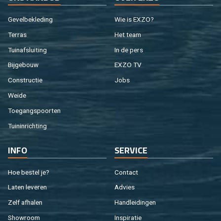
Ge­vel­be­kle­ding
Wie is EXZO?
Ter­ras
Het team
Tuin­af­slui­ting
In de pers
Bij­ge­bouw
EXZO TV
Con­struc­tie
Jobs
Weide
Toe­gangs­poor­ten
Tuin­in­rich­ting
INFO
SER­VI­CE
Hoe be­stel je?
Con­tact
Laten le­ve­ren
Ad­vies
Zelf af­ha­len
Hand­lei­din­gen
Show­room
In­spi­ra­tie