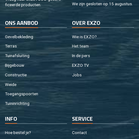
We zijn ge­slo­ten op 15 au­gus­tus.
fi­ceer­de pro­duc­ten.
ONS AAN­BOD
OVER EXZO
Ge­vel­be­kle­ding
Wie is EXZO?
Ter­ras
Het team
Tuin­af­slui­ting
In de pers
Bij­ge­bouw
EXZO TV
Con­struc­tie
Jobs
Weide
Toe­gangs­poor­ten
Tuin­in­rich­ting
INFO
SER­VI­CE
Hoe be­stel je?
Con­tact