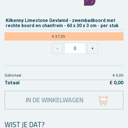
Kil­ken­ny Li­mes­to­ne Ge­vlamd - zwem­bad­boord met
rech­te boord en chan­frein - 60 x 30 x 3 cm - per stuk
€ 37,55
Sub­to­taal
€ 0,00
To­taal
€ 0,00
IN DE WINKELWAGEN
WIST JE DAT?