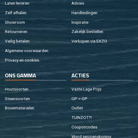
Laten le­ve­ren
Ad­vies
Zelf af­ha­len
Hand­lei­din­gen
Show­room
In­spi­ra­tie
Re­tour­ne­ren
Za­ke­lijk be­stel­len
Vei­lig be­ta­len
Ver­ko­pen via EXZO
Al­ge­me­ne voor­waar­den
Pri­va­cy en coo­kies
ONS GAMMA
AC­TIES
Hout­soor­ten
Vaste Lage Prijs
Steen­soor­ten
OP = OP
Bouw­ma­te­ri­a­len
Out­let
TUIN­ZOT?!
Cou­pon­co­des
Word sei­zoens­ko­ning