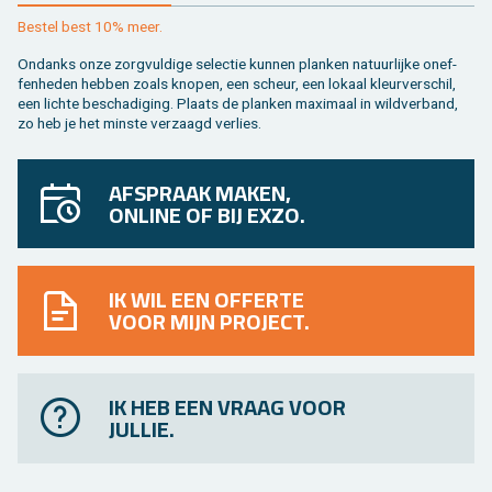
Be­stel best 10% meer.
On­danks onze zorg­vul­di­ge se­lec­tie kun­nen plan­ken na­tuur­lij­ke on­ef­
fen­he­den heb­ben zoals kno­pen, een scheur, een lo­kaal kleur­ver­schil,
een lich­te be­scha­di­ging. Plaats de plan­ken maxi­maal in wild­ver­band,
zo heb je het min­ste ver­zaagd ver­lies.
AFSPRAAK MAKEN,
ONLINE OF BIJ EXZO.
IK WIL EEN OFFERTE
VOOR MIJN PROJECT.
IK HEB EEN VRAAG VOOR
JULLIE.