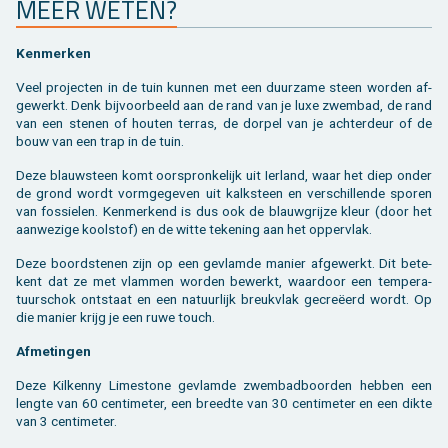
MEER WETEN?
Ken­mer­ken
Veel pro­jec­ten in de tuin kun­nen met een duur­za­me steen wor­den af­
ge­werkt. Denk bij­voor­beeld aan de rand van je luxe zwem­bad, de rand
van een ste­nen of hou­ten ter­ras, de dor­pel van je ach­ter­deur of de
bouw van een trap in de tuin.
Deze blauw­steen komt oor­spron­ke­lijk uit Ier­land, waar het diep onder
de grond wordt vorm­ge­ge­ven uit kalk­steen en ver­schil­len­de spo­ren
van fos­sie­len. Ken­mer­kend is dus ook de blauw­grij­ze kleur (door het
aan­we­zi­ge kool­stof) en de witte te­ke­ning aan het op­per­vlak.
Deze boord­ste­nen zijn op een ge­vlam­de ma­nier af­ge­werkt. Dit be­te­
kent dat ze met vlam­men wor­den be­werkt, waar­door een tem­pe­ra­
tuur­schok ont­staat en een na­tuur­lijk breuk­vlak gecreëerd wordt. Op
die ma­nier krijg je een ruwe touch.
Af­me­tin­gen
Deze Kil­ken­ny Li­mes­to­ne ge­vlam­de zwem­bad­boor­den heb­ben een
leng­te van 60 cen­ti­me­ter, een breed­te van 30 cen­ti­me­ter en een dikte
van 3 cen­ti­me­ter.