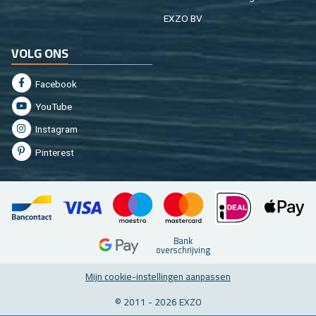
EXZO BV
VOLG ONS
Fa­cebook
You­Tu­be
In­st­agram
Pin­te­rest
Bank
over­schrij­ving
Mijn coo­kie-in­stel­lin­gen aan­pas­sen
© 2011 - 2026 EXZO