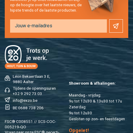
op de hoog­te over het laat­ste nieuws, de
hip­s­te trends of de laat­ste pro­duc­ten.
Léon Be­kaert­laan 3 E,
9880 Aal­ter
Show­room & af­ha­lin­gen:
Tij­dens de ope­nings­uren
+32 9 292 73 03
Maan­dag - vrij­dag:
info@​exzo.​be
9u tot 12u30 & 13u30 tot 17u
Za­ter­dag:
BE 0688 738 206
9u tot 12u30
Ge­slo­ten op zon- en feest­da­gen
FSC® C008551 // SCS-COC-
005219-QO
Op­ge­let!
Vraag naar onze FSC® ge­cer­ti­