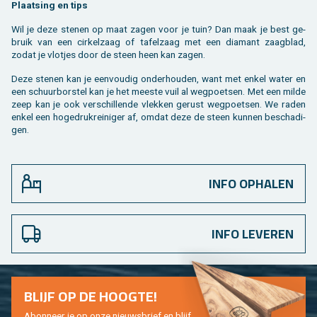
Plaat­sing en tips
Wil je deze ste­nen op maat zagen voor je tuin? Dan maak je best ge­
bruik van een cir­kel­zaag of ta­fel­zaag met een dia­mant zaag­blad,
zodat je vlot­jes door de steen heen kan zagen.
Deze ste­nen kan je een­vou­dig on­der­hou­den, want met enkel water en
een schuur­bor­stel kan je het mees­te vuil al weg­poet­sen. Met een milde
zeep kan je ook ver­schil­len­de vlek­ken ge­rust weg­poet­sen. We raden
enkel een ho­ge­druk­rei­ni­ger af, omdat deze de steen kun­nen be­scha­di­
gen.
INFO OPHALEN
INFO LEVEREN
BLIJF OP DE HOOG­TE!
Abon­neer je op onze nieuws­brief en blijf