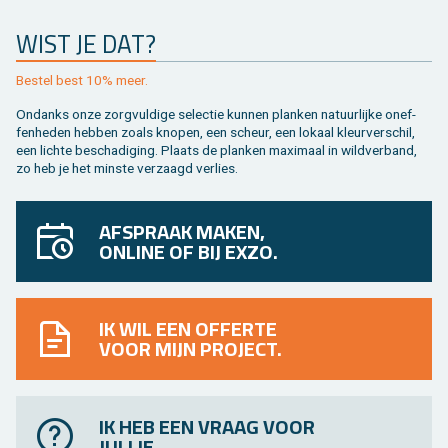
WIST JE DAT?
Be­stel best 10% meer.
On­danks onze zorg­vul­di­ge se­lec­tie kun­nen plan­ken na­tuur­lij­ke on­ef­
fen­he­den heb­ben zoals kno­pen, een scheur, een lo­kaal kleur­ver­schil,
een lich­te be­scha­di­ging. Plaats de plan­ken maxi­maal in wild­ver­band,
zo heb je het min­ste ver­zaagd ver­lies.
AFSPRAAK MAKEN,
ONLINE OF BIJ EXZO.
IK WIL EEN OFFERTE
VOOR MIJN PROJECT.
IK HEB EEN VRAAG VOOR
JULLIE.