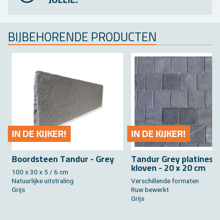
BIJ­BE­HO­REN­DE PRO­DUC­TEN
IN DE KIJ­KER!
IN DE KIJ­KER!
Boord­steen Tand­ur - Grey
Tand­ur Grey pla­ti­nes 
klo­ven - 20 x 20 cm
100 x 30 x 5 / 6 cm
Na­tuur­lij­ke uit­stra­ling
Ver­schil­len­de for­ma­ten
Grijs
Ruw be­werkt
Grijs