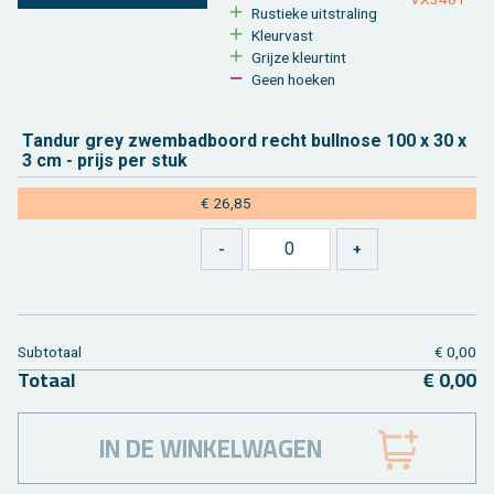
Rus­tie­ke uit­stra­ling
Kleur­vast
Grij­ze kleur­tint
Geen hoe­ken
Tand­ur grey zwem­bad­boord recht bull­no­se 100 x 30 x
3 cm - prijs per stuk
€ 26,85
Sub­to­taal
€ 0,00
To­taal
€ 0,00
IN DE WINKELWAGEN