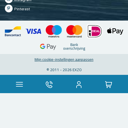
Pin­te­rest
Bank
over­schrij­ving
Mijn coo­kie-in­stel­lin­gen aan­pas­sen
© 2011 - 2026 EXZO