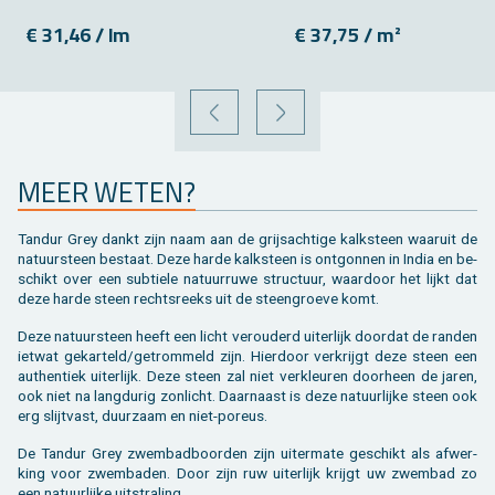
€ 31,46 / lm
€ 37,75 / m²
VORIGE
VOLGENDE
MEER WETEN?
Tand­ur Grey dankt zijn naam aan de grijs­ach­ti­ge kalk­steen waar­uit de
na­tuur­steen be­staat. Deze harde kalk­steen is ont­gon­nen in India en be­
schikt over een sub­tie­le na­tuur­ru­we struc­tuur, waar­door het lijkt dat
deze harde steen rechts­reeks uit de steen­groe­ve komt.
Deze na­tuur­steen heeft een licht ver­ou­derd ui­ter­lijk door­dat de ran­den
iet­wat ge­kar­teld/ge­trom­meld zijn. Hier­door ver­krijgt deze steen een
au­then­tiek ui­ter­lijk. Deze steen zal niet ver­kleu­ren door­heen de jaren,
ook niet na lang­du­rig zon­licht. Daar­naast is deze na­tuur­lij­ke steen ook
erg slijt­vast, duur­zaam en niet-po­reus.
De Tand­ur Grey zwem­bad­boor­den zijn ui­ter­ma­te ge­schikt als af­wer­
king voor zwem­ba­den. Door zijn ruw ui­ter­lijk krijgt uw zwem­bad zo
een na­tuur­lij­ke uit­stra­ling.