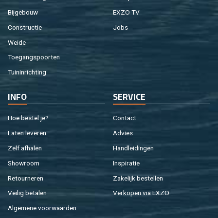
Bij­ge­bouw
EXZO TV
Con­struc­tie
Jobs
Weide
Toe­gangs­poor­ten
Tuin­in­rich­ting
INFO
SER­VI­CE
Hoe be­stel je?
Con­tact
Laten le­ve­ren
Ad­vies
Zelf af­ha­len
Hand­lei­din­gen
Show­room
In­spi­ra­tie
Re­tour­ne­ren
Za­ke­lijk be­stel­len
Vei­lig be­ta­len
Ver­ko­pen via EXZO
Al­ge­me­ne voor­waar­den