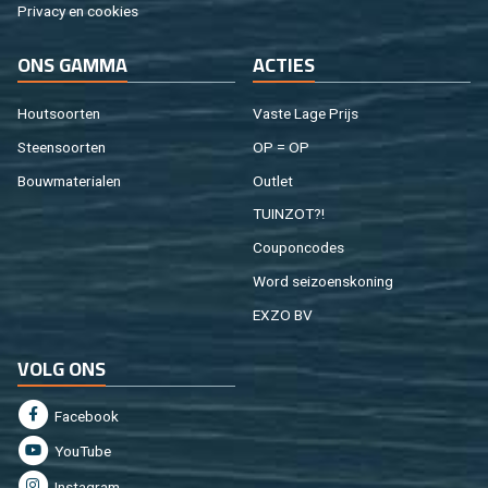
Pri­va­cy en coo­kies
ONS GAMMA
AC­TIES
Hout­soor­ten
Vaste Lage Prijs
Steen­soor­ten
OP = OP
Bouw­ma­te­ri­a­len
Out­let
TUIN­ZOT?!
Cou­pon­co­des
Word sei­zoens­ko­ning
EXZO BV
VOLG ONS
Fa­cebook
You­Tu­be
In­st­agram