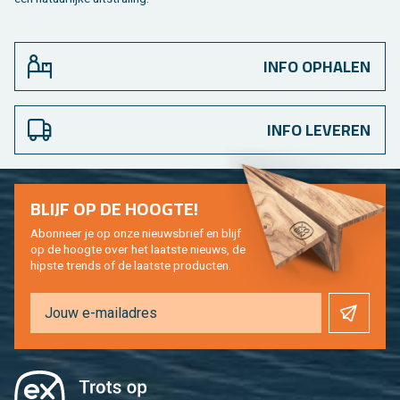
INFO OPHALEN
INFO LEVEREN
BLIJF OP DE HOOG­TE!
Abon­neer je op onze nieuws­brief en blijf
op de hoog­te over het laat­ste nieuws, de
hip­s­te trends of de laat­ste pro­duc­ten.