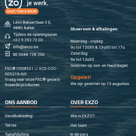
Léon Be­kaert­laan 3 E,
9880 Aal­ter
Show­room & af­ha­lin­gen:
Tij­dens de ope­nings­uren
+32 9 292 73 03
Maan­dag - vrij­dag:
info@​exzo.​be
9u tot 12u30 & 13u30 tot 17u
Za­ter­dag:
BE 0688 738 206
9u tot 12u30
Ge­slo­ten op zon- en feest­da­gen
FSC® C008551 // SCS-COC-
005219-QO
Op­ge­let!
Vraag naar onze FSC® ge­cer­ti­
We zijn ge­slo­ten op 15 au­gus­tus.
fi­ceer­de pro­duc­ten.
ONS AAN­BOD
OVER EXZO
Ge­vel­be­kle­ding
Wie is EXZO?
Ter­ras
Het team
Tuin­af­slui­ting
In de pers