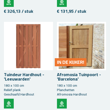
€ 326,13 / stuk
€ 131,95 / stuk
IN DE KIJ­KER!
Tuin­deur Hard­hout -
Af­ro­mo­sia Tuin­poort -
'Leeu­war­den'
'Bar­cel­o­na'
180 x 100 cm
180 x 100 cm
Reliëf plank
Plan­chet­ten
Ge­schaafd Hard­hout
Af­ro­mo­sia Hard­hout