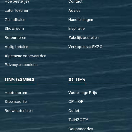
Hoe be­stel je?
Con­tact
Laten le­ve­ren
Ad­vies
Zelf af­ha­len
Hand­lei­din­gen
Show­room
In­spi­ra­tie
Re­tour­ne­ren
Za­ke­lijk be­stel­len
Vei­lig be­ta­len
Ver­ko­pen via EXZO
Al­ge­me­ne voor­waar­den
Pri­va­cy en coo­kies
ONS GAMMA
AC­TIES
Hout­soor­ten
Vaste Lage Prijs
Steen­soor­ten
OP = OP
Bouw­ma­te­ri­a­len
Out­let
TUIN­ZOT?!
Cou­pon­co­des