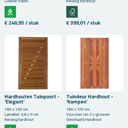
IJ­ze­ren frame
Keruïng hard­hout
€ 246,95 / stuk
€ 399,01 / stuk
Hard­hou­ten Tuin­poort -
Tuin­deur Hard­hout -
'Ele­gant'
'Kam­pen'
180 x 100 cm
180 x 100 cm
La­mel­len: 0,8 x 9 cm
Voor­zien van 2 v-groe­ven
Keruïng hard­hout
Ge­schaafd Hard­hout