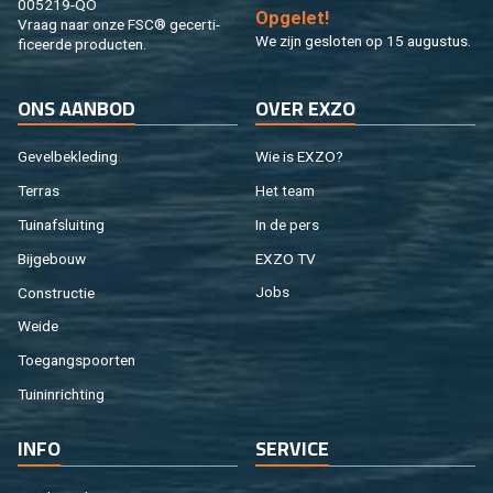
005219-QO
Op­ge­let!
Vraag naar onze FSC® ge­cer­ti­
We zijn ge­slo­ten op 15 au­gus­tus.
fi­ceer­de pro­duc­ten.
ONS AAN­BOD
OVER EXZO
Ge­vel­be­kle­ding
Wie is EXZO?
Ter­ras
Het team
Tuin­af­slui­ting
In de pers
Bij­ge­bouw
EXZO TV
Con­struc­tie
Jobs
Weide
Toe­gangs­poor­ten
Tuin­in­rich­ting
INFO
SER­VI­CE