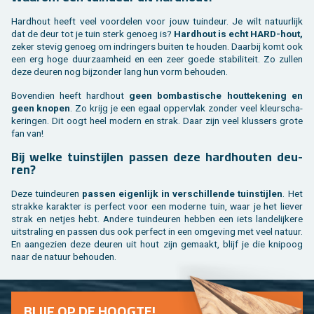
Hard­hout heeft veel voor­de­len voor jouw tuin­deur. Je wilt na­tuur­lijk
dat de deur tot je tuin sterk ge­noeg is?
Hard­hout is echt HARD-hout,
zeker ste­vig ge­noeg om in­drin­gers bui­ten te hou­den. Daar­bij komt ook
een erg hoge duur­zaam­heid en een zeer goede sta­bi­li­teit. Zo zul­len
deze deu­ren nog bij­zon­der lang hun vorm be­hou­den.
Bo­ven­dien heeft hard­hout
geen bom­bas­ti­sche hout­te­ke­ning en
geen kno­pen
. Zo krijg je een egaal op­per­vlak zon­der veel kleur­scha­
ke­rin­gen. Dit oogt heel mo­dern en strak. Daar zijn veel klus­sers grote
fan van!
Bij welke tuin­stij­len pas­sen deze hard­hou­ten deu­
ren?
Deze tuin­deu­ren
pas­sen ei­gen­lijk in ver­schil­len­de tuin­stij­len
. Het
strak­ke ka­rak­ter is per­fect voor een mo­der­ne tuin, waar je het lie­ver
strak en net­jes hebt. An­de­re tuin­deu­ren heb­ben een iets lan­de­lij­ke­re
uit­stra­ling en pas­sen dus ook per­fect in een om­ge­ving met veel na­tuur.
En aan­ge­zien deze deu­ren uit hout zijn ge­maakt, blijf je die knip­oog
naar de na­tuur be­hou­den.
BLIJF OP DE HOOG­TE!