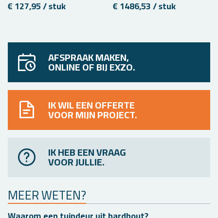
€ 127,95 / stuk
€ 1486,53 / stuk
AFSPRAAK MAKEN,
ONLINE OF BIJ EXZO.
IK WIL EEN OFFERTE
VOOR MIJN PROJECT.
IK HEB EEN VRAAG
VOOR JULLIE.
MEER WETEN?
Waar­om een tuin­deur uit hard­hout?