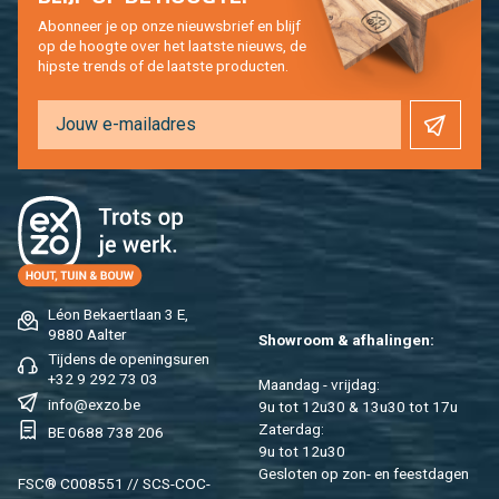
Abon­neer je op onze nieuws­brief en blijf
op de hoog­te over het laat­ste nieuws, de
hip­s­te trends of de laat­ste pro­duc­ten.
Léon Be­kaert­laan 3 E,
9880 Aal­ter
Show­room & af­ha­lin­gen:
Tij­dens de ope­nings­uren
+32 9 292 73 03
Maan­dag - vrij­dag:
info@​exzo.​be
9u tot 12u30 & 13u30 tot 17u
Za­ter­dag:
BE 0688 738 206
9u tot 12u30
Ge­slo­ten op zon- en feest­da­gen
FSC® C008551 // SCS-COC-