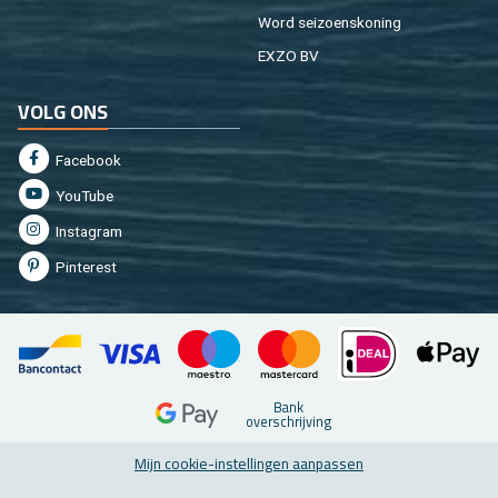
Word sei­zoens­ko­ning
EXZO BV
VOLG ONS
Fa­cebook
You­Tu­be
In­st­agram
Pin­te­rest
Bank
over­schrij­ving
Mijn coo­kie-in­stel­lin­gen aan­pas­sen