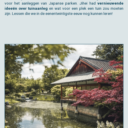
voor het aan­leg­gen van Ja­pan­se par­ken. Jihei had
ver­nieu­wen­de
ideeën over tuin­aan­leg
en wat voor een plek een tuin zou moe­ten
zijn. Les­sen die we in de een­en­twin­tig­ste eeuw nog kun­nen leren!