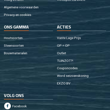
Al­ge­me­ne voor­waar­den
Pri­va­cy en coo­kies
ONS GAMMA
AC­TIES
Hout­soor­ten
Vaste Lage Prijs
Steen­soor­ten
OP = OP
Bouw­ma­te­ri­a­len
Out­let
TUIN­ZOT?!
Cou­pon­co­des
Word sei­zoens­ko­ning
EXZO BV
VOLG ONS
Fa­cebook