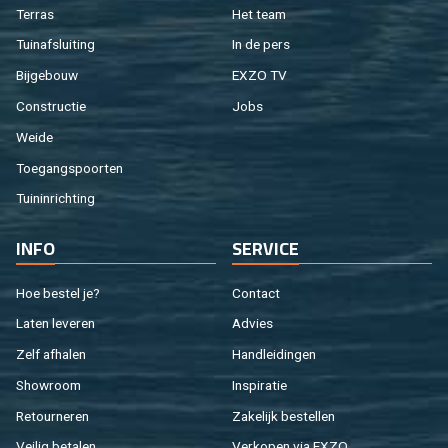
Ter­ras
Het team
Tuin­af­slui­ting
In de pers
Bij­ge­bouw
EXZO TV
Con­struc­tie
Jobs
Weide
Toe­gangs­poor­ten
Tuin­in­rich­ting
INFO
SER­VI­CE
Hoe be­stel je?
Con­tact
Laten le­ve­ren
Ad­vies
Zelf af­ha­len
Hand­lei­din­gen
Show­room
In­spi­ra­tie
Re­tour­ne­ren
Za­ke­lijk be­stel­len
Vei­lig be­ta­len
Ver­ko­pen via EXZO