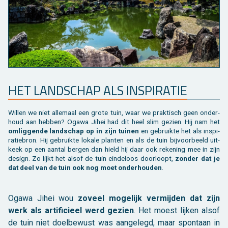
HET LAND­SCHAP ALS IN­SPI­RA­TIE
Wil­len we niet al­le­maal een grote tuin, waar we prak­tisch geen on­der­
houd aan heb­ben? Ogawa Jihei had dit heel slim ge­zien. Hij nam het
om­lig­gen­de land­schap op in zijn tui­nen
en ge­bruik­te het als in­spi­
ra­tie­bron. Hij ge­bruik­te lo­ka­le plan­ten en als de tuin bij­voor­beeld uit­
keek op een aan­tal ber­gen dan hield hij daar ook re­ke­ning mee in zijn
de­sign. Zo lijkt het alsof de tuin ein­de­loos door­loopt,
zon­der dat je
dat deel van de tuin ook nog moet on­der­hou­den
.
Ogawa Jihei wou
zo­veel mo­ge­lijk ver­mij­den dat zijn
werk als ar­ti­fi­ci­eel werd ge­zien
. Het moest lij­ken alsof
de tuin niet doel­be­wust was aan­ge­legd, maar spon­taan in