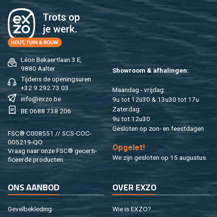
Léon Be­kaert­laan 3 E,
9880 Aal­ter
Show­room & af­ha­lin­gen:
Tij­dens de ope­nings­uren
+32 9 292 73 03
Maan­dag - vrij­dag:
info@​exzo.​be
9u tot 12u30 & 13u30 tot 17u
Za­ter­dag:
BE 0688 738 206
9u tot 12u30
Ge­slo­ten op zon- en feest­da­gen
FSC® C008551 // SCS-COC-
005219-QO
Op­ge­let!
Vraag naar onze FSC® ge­cer­ti­
We zijn ge­slo­ten op 15 au­gus­tus.
fi­ceer­de pro­duc­ten.
ONS AAN­BOD
OVER EXZO
Ge­vel­be­kle­ding
Wie is EXZO?