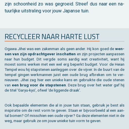
zijn schoon­heid zo was ge­groeid. Streef dus naar een na­
tuur­lij­ke uit­stra­ling voor jouw Ja­pan­se tuin.
RE­CY­CLEER NAAR HARTE LUST
Ogawa Jihei was een za­ken­man als geen ander. Hij kon goed de
wen­
sen van zijn op­dracht­ge­ver in­schat­ten
en zijn pro­jec­ten aan­pas­sen
naar hun bud­get. Dit verg­de soms aar­dig wat cre­a­ti­vi­teit, want hij
moest soms wer­ken met een wel erg be­perkt bud­get. Voor de Heian
Tem­pel wou hij stap­ste­nen aan­leg­gen over de vij­ver. In de buurt van de
tem­pel gin­gen werk­man­nen juist een oude brug af­bre­ken om te ver­
nieu­wen. Jihei zag hier een unie­ke kans en ge­bruik­te die oude ste­nen
van
een brug voor de stap­ste­nen
. Deze brug over het water gaf hij
de titel ‘Garyu-kyo’, ofwel ‘de lig­gen­de draak’.
Ook be­paal­de ele­men­ten die al in jouw tuin staan, ge­bruik je best als
in­spi­ra­tie om de rest vorm te geven. Staan er bij­voor­beeld al een aan­
tal bomen? Of mis­schien een oude vij­ver? Ga deze ele­men­ten niet in de
weg, maar ge­bruik ze om jouw unie­ke tuin vorm te geven.