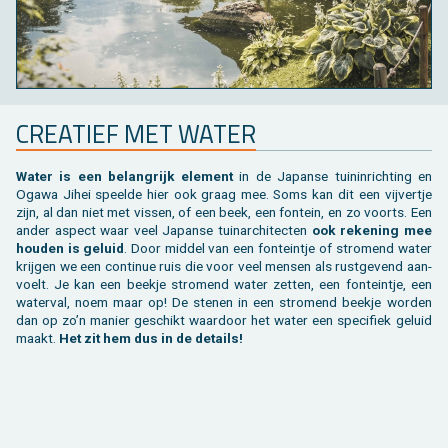
CRE­A­TIEF MET WATER
Water is een be­lang­rijk ele­ment
in de Ja­pan­se tuin­in­rich­ting en
Ogawa Jihei speel­de hier ook graag mee. Soms kan dit een vij­ver­tje
zijn, al dan niet met vis­sen, of een beek, een fon­tein, en zo voorts. Een
ander as­pect waar veel Ja­pan­se tuin­ar­chi­tec­ten
ook re­ke­ning mee
hou­den is ge­luid
. Door mid­del van een fon­tein­tje of stro­mend water
krij­gen we een con­ti­nue ruis die voor veel men­sen als rust­ge­vend aan­
voelt. Je kan een beek­je stro­mend water zet­ten, een fon­tein­tje, een
wa­ter­val, noem maar op! De ste­nen in een stro­mend beek­je wor­den
dan op zo’n ma­nier ge­schikt waar­door het water een spe­ci­fiek ge­luid
maakt.
Het zit hem dus in de de­tails!