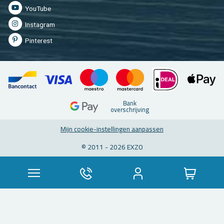
You­Tu­be
In­st­agram
Pin­te­rest
Bank
over­schrij­ving
Mijn coo­kie-in­stel­lin­gen aan­pas­sen
© 2011 - 2026 EXZO