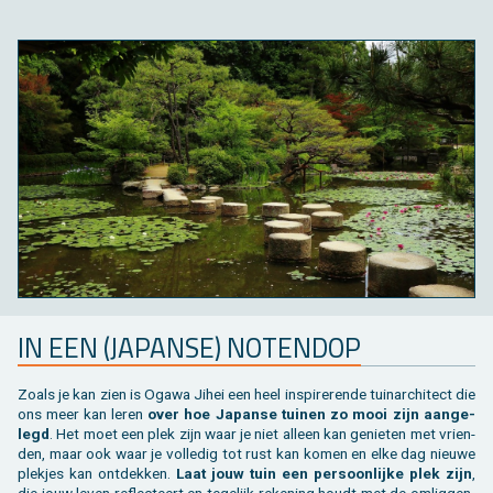
IN EEN (JA­PAN­SE) NO­TEN­DOP
Zoals je kan zien is Ogawa Jihei een heel in­spi­re­ren­de tuin­ar­chi­tect die
ons meer kan leren
over hoe Ja­pan­se tui­nen zo mooi zijn aan­ge­
legd
. Het moet een plek zijn waar je niet al­leen kan ge­nie­ten met vrien­
den, maar ook waar je vol­le­dig tot rust kan komen en elke dag nieu­we
plek­jes kan ont­dek­ken.
Laat jouw tuin een per­soon­lij­ke plek zijn
,