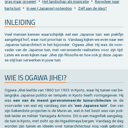
•
•
gras maar groei­en!
Het land­schap als in­spi­ra­tie
Re­cy­cleer naar
Toebehoren tegels / bestrating
Vierkante palen
Bekijk alles van bijgebouw
Toebehoren
Speeltuigen
•
•
harte lust
In een (Ja­pan­se) no­ten­dop
Zelf aan de slag?
Bekijk alles van terras
Gleufpalen
Bekijk alles van constructie
Dierenverblijf
IN­LEI­DING
Toebehoren
Onderhoudsproducten
Veel men­sen ken­nen waar­schijn­lijk wel een Ja­pan­se tuin: een piek­fijn
aan­ge­legd hof, waar rust pri­o­ri­tair is. Van­daag kij­ken we even naar een
Bekijk alles van tuinafsluiting
Varia
Ja­pan­se tuin­ar­chi­tect in het bij­zon­der: Ogawa Jihei. Hij was de voor­
va­der van de Ja­pan­se tuin, met ver­ras­sen­de re­a­li­sa­ties voor zijn tijd.
Laten we even kij­ken naar Jihei zijn fi­lo­so­fie en hoe ook jij deze Ja­pan­
Bekijk alles van tuininrichting
se stijl kan ver­wer­ken in jouw tuin.
WIE IS OGAWA JIHEI?
Ogawa Jihei leef­de van 1860 tot 1933 in Kyoto, waar hij tui­nen van be­
lang­rij­ke Ja­pan­se po­li­ti­ci en tem­pels in Kyoto heeft vorm­ge­ge­ven. Hij
was
een van de meest ge­re­nom­meer­de tuin­ar­chi­tec­ten
en de
voor­va­der van wat wij van­daag zien als
‘een Ja­pan­se tuin’.
Een van
zijn be­kend­ste pro­jec­ten is de Murin-an, wat in het bezit was van po­li­
tiek lei­der en mi­li­tair Ya­ma­ga­ta Ari­to­mo. Dit is een mag­ni­fiek aan­ge­leg­
de tuin in Kyoto, met zicht op de Hi­gas­hi­maya ber­gen. Van­daag de dag
wor­den zijn tui­nen en ideeën over tuin­ar­chi­tec­tuur nog vaak ge­bruikt