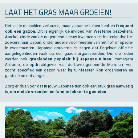
LAAT HET GRAS MAAR GROEI­EN!
Het zal je mis­schien ver­ba­zen, maar Ja­pan­se tui­nen heb­ben
fre­quent
ook een gazon
. Dit is ei­gen­lijk de in­vloed van Wes­ter­se be­zoe­kers.
Aan het einde van de ne­gen­tien­de eeuw kwa­men veel bui­ten­land­se be­
zoe­kers naar Japan, onder an­de­re voor fees­ten van het hof of spe­ci­a­
le eve­ne­men­ten. Ja­pan­se gou­ver­neurs zagen dat En­gel­sen of­fi­ciële
aan­ge­le­gen­he­den vaak op een gazon or­ga­ni­seer­den. Om die reden
wer­den ook
gras­lan­den po­pu­lair bij Ja­pan­se tui­nen.
Ya­ma­ga­ta
Ari­to­mo, de op­dracht­ge­ver van de bo­ven­ge­noem­de Murin-an, ver­
zocht spe­ci­fiek een gazon waar hij tuin­fees­ten kon or­ga­ni­se­ren en
gas­ten kon ont­van­gen.
Zorg er dus voor dat in jouw Ja­pan­se tuin ook een stuk gras aan­we­zig
is,
om met de vrien­den en fa­mi­lie lek­ker te ge­nie­ten.