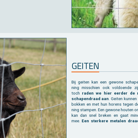
GEI­TEN
Bij gei­ten kan een ge­wo­ne scha­pe
ning mis­schien ook vol­doen­de zi
toch
raden we hier eer­der de m
scha­pen­draad aan
. Gei­ten kun­nen
bok­ken en met hun ho­rens tegen de
ning stam­pen. Een ge­wo­ne hou­ten om
kan dan snel bre­ken en gaat min­
mee.
Een ster­ke­re me­ta­len draa