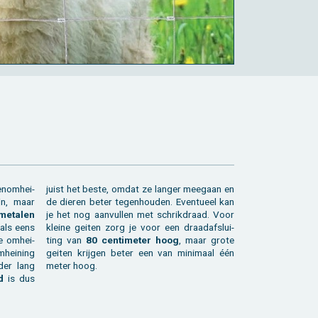
­nom­hei­
juist het beste, omdat ze lan­ger mee­gaan en
jn, maar
de die­ren beter te­gen­hou­den. Even­tu­eel kan
e­ta­len
je het nog aan­vul­len met schrik­draad. Voor
 als eens
klei­ne gei­ten zorg je voor een draad­af­slui­
 om­hei­
ting van
80 cen­ti­me­ter hoog
, maar grote
­hei­ning
gei­ten krij­gen beter een van mi­ni­maal één
der lang
meter hoog.
d
is dus