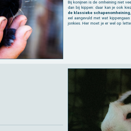
Bij ko­nij­nen is de om­hei­ning niet ve
dan bij kip­pen: daar kan je ook kie
de klas­sie­ke scha­pe­nom­hei­ning
eel aan­ge­vuld met wat kip­pen­gaa
jon­kies. Hier moet je er wel op let­t