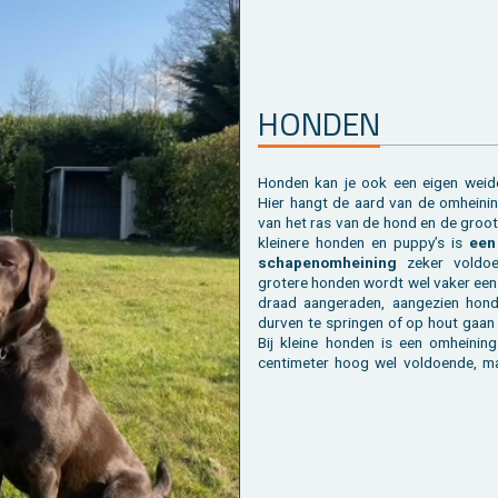
HON­DEN
Hon­den kan je ook een eigen weid
Hier hangt de aard van de om­hei­ni
van het ras van de hond en de groot
klei­ne­re hon­den en puppy’s is
een
scha­pe­nom­hei­ning
zeker vol­doe
gro­te­re hon­den wordt wel vaker een 
draad aan­ge­ra­den, aan­ge­zien hon
dur­ven te sprin­gen of op hout gaan
Bij klei­ne hon­den is een om­hei­ni
cen­ti­me­ter hoog wel vol­doen­de, 