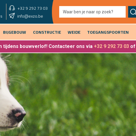
+32 9 292 73 03
showroom morgen
info@exzo.be
9u - 12u30 & 13u30 - 17u
es
BIJGEBOUW
CONSTRUCTIE
WEIDE
TOEGANGSPOORTEN
 tijdens bouwverlof
! Contacteer ons via
+32 9 292 73 03
o