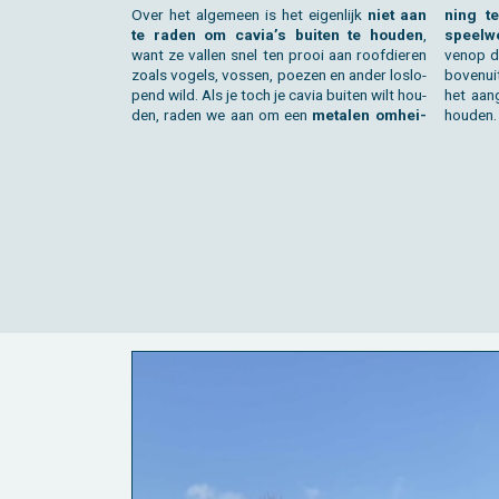
Over het al­ge­meen is het ei­gen­lijk
niet aan
ning te
te raden om cavia’s bui­ten te hou­den
,
speel­w
want ze val­len snel ten prooi aan roof­die­ren
ven­op d
zoals vo­gels, vos­sen, poe­zen en ander los­lo­
bo­ven­u
pend wild. Als je toch je cavia bui­ten wilt hou­
het aan­
den, raden we aan om een
me­ta­len om­hei­
hou­den.