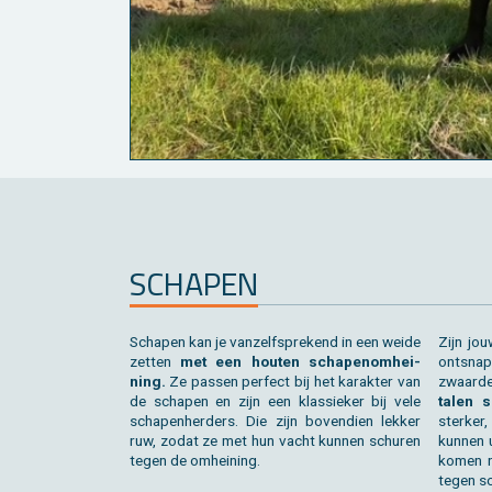
SCHA­PEN
Scha­pen kan je van­zelf­spre­kend in een weide
Zijn jou
zet­ten
met een hou­ten scha­pe­nom­hei­
ont­snap
ning.
Ze pas­sen per­fect bij het ka­rak­ter van
zwaar­d
de scha­pen en zijn een klas­sie­ker bij vele
ta­len 
scha­pen­her­ders. Die zijn bo­ven­dien lek­ker
ster­ke
ruw, zodat ze met hun vacht kun­nen schu­ren
kun­nen 
tegen de om­hei­ning.
ko­men 
tegen sc