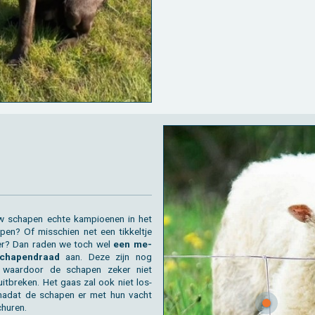
w scha­pen echte kam­pi­oe­nen in het
­pen? Of mis­schien net een tik­kel­tje
er? Dan raden we toch wel
een me­
scha­pen­draad
aan. Deze zijn nog
r, waar­door de scha­pen zeker niet
uit­bre­ken. Het gaas zal ook niet los­
nadat de scha­pen er met hun vacht
hu­ren.