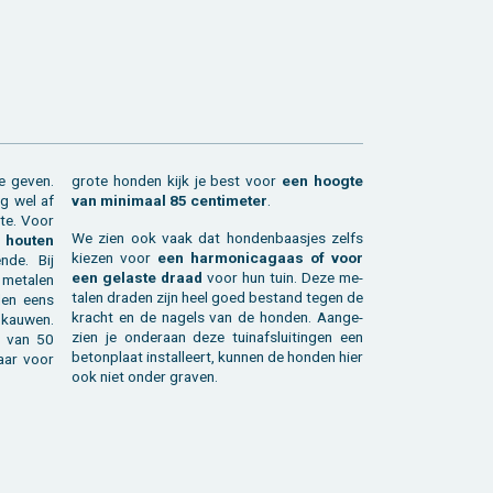
e geven.
grote hon­den kijk je best voor
een hoog­te
ng wel af
van mi­ni­maal 85 cen­ti­me­ter
.
­te. Voor
We zien ook vaak dat hon­den­baas­jes zelfs
 hou­ten
kie­zen voor
een har­mo­ni­ca­gaas of voor
n­de. Bij
een ge­las­te draad
voor hun tuin. Deze me­
me­ta­len
ta­len dra­den zijn heel goed be­stand tegen de
­den eens
kracht en de na­gels van de hon­den. Aan­ge­
 kau­wen.
zien je on­der­aan deze tuin­af­slui­tin­gen een
ng van 50
be­ton­plaat in­stal­leert, kun­nen de hon­den hier
maar voor
ook niet onder gra­ven.