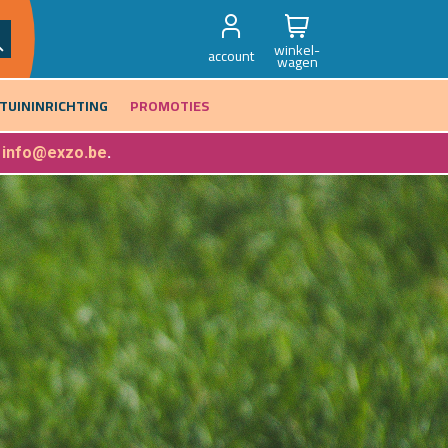
winkel-
account
wagen
TUININRICHTING
PROMOTIES
f
info@exzo.be
.