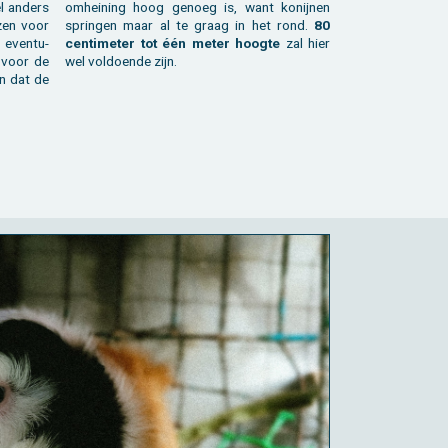
el an­ders
om­hei­ning hoog ge­noeg is, want ko­nij­nen
­zen voor
sprin­gen maar al te graag in het rond.
80
, even­tu­
cen­ti­me­ter tot één meter hoog­te
zal hier
s voor de
wel vol­doen­de zijn.
en dat de