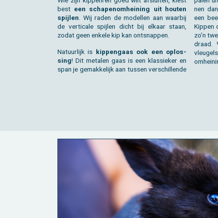
Wie zijn kip­pen­ren goed wilt af­slui­ten, kiest
palen uit
best
een scha­pe­nom­hei­ning uit hou­ten
nen dan
spij­len
. Wij raden de mo­del­len aan waar­bij
een beet
de ver­ti­ca­le spij­len dicht bij el­kaar staan,
Kip­pen 
zodat geen en­ke­le kip kan ont­snap­pen.
zo’n twe
draad. 
Na­tuur­lijk is
kip­pen­gaas ook een op­los­
vleu­gel
sing
! Dit me­ta­len gaas is een klas­sie­ker en
om­hei­n
span je ge­mak­ke­lijk aan tus­sen ver­schil­len­de