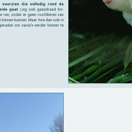
 voor­zien die vol­le­dig rond de
ei­de gaat
. Leg ook gaas­draad bo­
e ren, zodat er geen roof­die­ren van
it bin­nen kun­nen. Maar hoe dan ook is
ge­ra­den om cavia’s eer­der bin­nen te