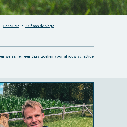
•
•
Con­clu­sie
Zelf aan de slag?