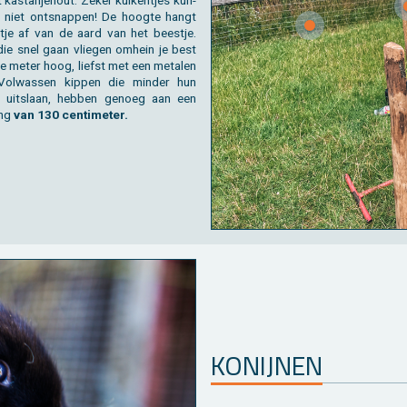
 kas­tan­je­hout. Zeker kui­ken­tjes kun­
 niet ont­snap­pen! De hoog­te hangt
­je af van de aard van het beest­je.
die snel gaan vlie­gen om­hein je best
e meter hoog, liefst met een me­ta­len
Vol­was­sen kip­pen die min­der hun
s uit­slaan, heb­ben ge­noeg aan een
ing
van 130 cen­ti­me­ter.
KO­NIJ­NEN