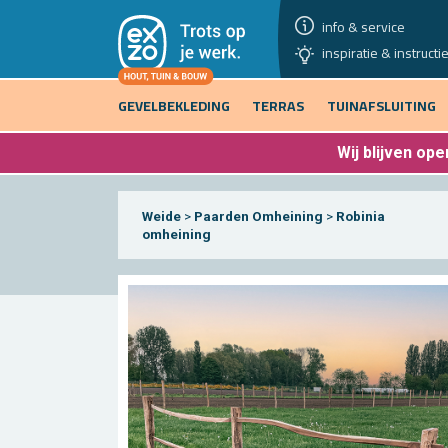
info & service
inspiratie & instructi
GEVELBEKLEDING
TERRAS
TUINAFSLUITING
Wij blijven
open
Weide
>
Paarden Omheining
>
Robinia
omheining