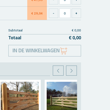
€ 29,04
Sub­to­taal
€ 0,00
To­taal
€ 0,00
IN DE WINKELWAGEN
VORIGE
VOLGENDE