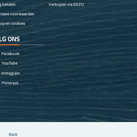
g be­ta­len
Ver­ko­pen via EXZO
­me­ne voor­waar­den
a­cy en coo­kies
LG ONS
Fa­cebook
You­Tu­be
In­st­agram
Pin­te­rest
Bank