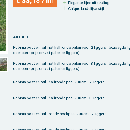
€ 33,18 / lm
Ele­gan­te fijne uit­stra­ling
Chi­que lan­de­lij­ke stijl
AR­TI­KEL
Ro­bi­nia post en rail met half­ron­de palen voor 2 lig­gers - be­zaag­de li
de meter (prijs omvat palen en lig­gers)
Ro­bi­nia post en rail met half­ron­de palen voor 3 lig­gers - be­zaag­de li
de meter (prijs omvat palen en lig­gers)
Ro­bi­nia post en rail - half­ron­de paal 200cm - 2 lig­gers
Ro­bi­nia post en rail - half­ron­de paal 200cm - 3 lig­gers
Ro­bi­nia post en rail - ronde hoek­paal 200cm - 2 lig­gers
Ro­bi­nia post en rail - ronde hoek­paal 200cm - 3 lig­gers