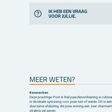
IK HEB EEN VRAAG
VOOR JULLIE.
MEER WETEN?
Ken­mer­ken
Deze prach­ti­ge Post & Rail paar­de­nom­hei­ning in ro­bi­ni
is de ide­a­le op­los­sing voor jouw tuin of weide. Dit is ee
duur­za­me af­slui­ting die jouw wo­ning een zeer char­man­t
stra­ling zal geven.