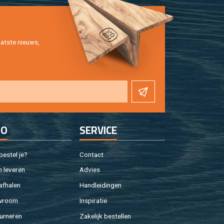
at­ste nieuws,
FO
SER­VI­CE
e­stel je?
Con­tact
 le­ve­ren
Ad­vies
af­ha­len
Hand­lei­din­gen
w­room
In­spi­ra­tie
ur­ne­ren
Za­ke­lijk be­stel­len