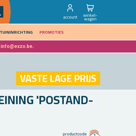
winkel-
account
wagen
TUININRICHTING
PROMOTIES
f
info@exzo.be
.
VASTE LAGE PRIJS
EI­NING 'POS­TAND­
product­code