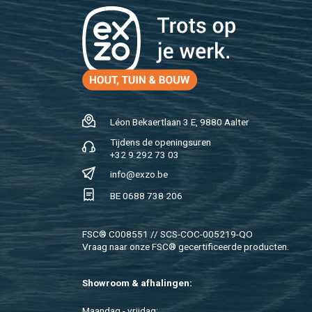
Léon Be­kaert­laan 3 E, 9880 Aal­ter
Tij­dens de ope­nings­uren
+32 9 292 73 03
info@​exzo.​be
BE 0688 738 206
FSC® C008551 // SCS-COC-005219-QO
Vraag naar onze FSC® ge­cer­ti­fi­ceer­de pro­duc­ten.
Show­room & af­ha­lin­gen:
Maan­dag - vrij­dag: