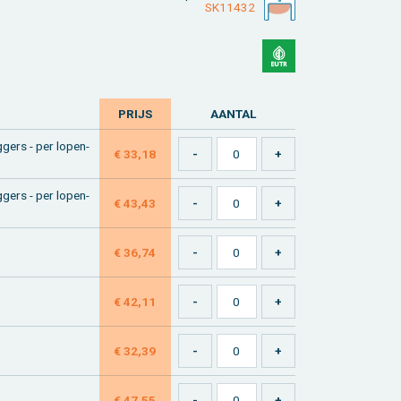
SK11432
PRIJS
AAN­TAL
g­gers - per lo­pen­
€ 33,18
g­gers - per lo­pen­
€ 43,43
€ 36,74
€ 42,11
€ 32,39
€ 47,55