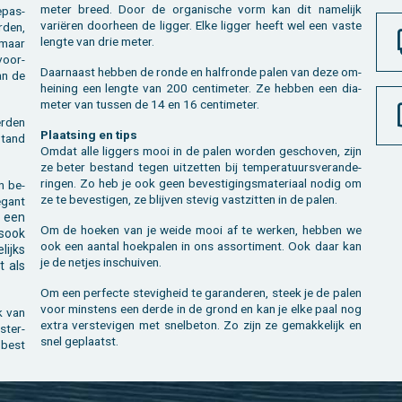
me­ter breed. Door de or­ga­ni­sche vorm kan dit na­me­lijk
­pas­
variëren door­heen de lig­ger. Elke lig­ger heeft wel een vaste
­den,
leng­te van drie meter.
, maar
­voor­
Daar­naast heb­ben de ronde en half­ron­de palen van deze om­
an de
hei­ning een leng­te van 200 cen­ti­me­ter. Ze heb­ben een dia­
me­ter van tus­sen de 14 en 16 cen­ti­me­ter.
er­den
Plaat­sing en tips
 tand
Omdat alle lig­gers mooi in de palen wor­den ge­scho­ven, zijn
ze beter be­stand tegen uit­zet­ten bij tem­pe­ra­tuurs­ver­an­de­
rin­gen. Zo heb je ook geen be­ves­ti­gings­ma­te­ri­aal nodig om
n be­
ze te be­ves­ti­gen, ze blij­ven ste­vig vast­zit­ten in de palen.
­gant
s een
Om de hoe­ken van je weide mooi af te wer­ken, heb­ben we
ls­ook
ook een aan­tal hoek­pa­len in ons as­sor­ti­ment. Ook daar kan
lijks
je de net­jes in­schui­ven.
t als
Om een per­fec­te ste­vig­heid te ga­ran­de­ren, steek je de palen
voor min­stens een derde in de grond en kan je elke paal nog
jk van
extra ver­ste­vi­gen met snel­be­ton. Zo zijn ze ge­mak­ke­lijk en
 ster­
snel ge­plaatst.
 best