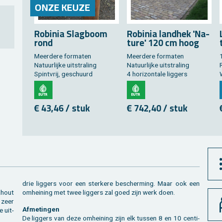
ONZE KEUZE
Ro­bi­nia Slag­boom
Ro­bi­nia land­hek 'Na­
rond
tu­re' 120 cm hoog
Meer­de­re for­ma­ten
Meer­de­re for­ma­ten
Na­tuur­lij­ke uit­stra­ling
Na­tuur­lij­ke uit­stra­ling
R
Spint­vrij, ge­schuurd
4 ho­ri­zon­ta­le lig­gers
€ 43,46 / stuk
€ 742,40 / stuk
drie lig­gers voor een ster­ke­re be­scher­ming. Maar ook een
a­hout
om­hei­ning met twee lig­gers zal goed zijn werk doen.
n zeer
Af­me­tin­gen
e uit­
De lig­gers van deze om­hei­ning zijn elk tus­sen 8 en 10 cen­ti­