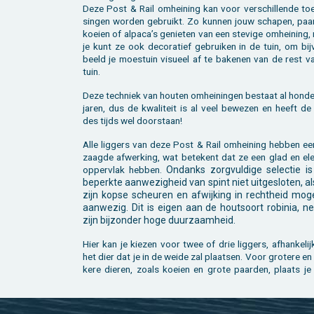
Deze Post & Rail om­hei­ning kan voor ver­schil­len­de toe
sin­gen wor­den ge­bruikt. Zo kun­nen jouw scha­pen, paar
koei­en of al­pa­ca’s ge­nie­ten van een ste­vi­ge om­hei­ning
je kunt ze ook de­co­ra­tief ge­brui­ken in de tuin, om bij
beeld je moes­tuin vi­su­eel af te ba­ke­nen van de rest v
tuin.
Deze tech­niek van hou­ten om­hei­nin­gen be­staat al hon­d
jaren, dus de kwa­li­teit is al veel be­we­zen en heeft de
des tijds wel door­staan!
Alle lig­gers van deze Post & Rail om­hei­ning heb­ben ee
zaag­de af­wer­king, wat be­te­kent dat ze een glad en ele
op­per­vlak heb­ben.
On­danks zorg­vul­di­ge se­lec­tie i
be­perk­te aan­we­zig­heid van spint niet uit­ge­slo­ten, a
zijn kopse scheu­ren en af­wij­king in recht­heid mo­ge­
aan­we­zig. Dit is eigen aan de hout­soort ro­bi­nia, ne
zijn bij­zon­der hoge duur­zaam­heid.
Hier kan je kie­zen voor twee of drie lig­gers, af­han­ke­li
het dier dat je in de weide zal plaat­sen. Voor gro­te­re en
ke­re die­ren, zoals koei­en en grote paar­den, plaats je