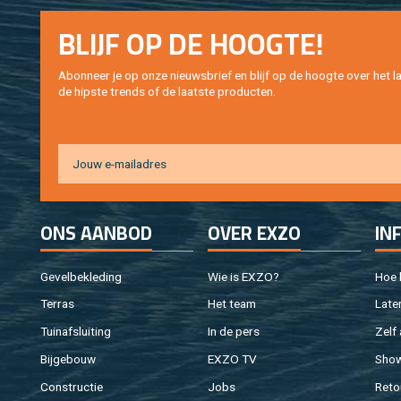
BLIJF OP DE HOOG­TE!
Abon­neer je op onze nieuws­brief en blijf op de hoog­te over het la
de hip­s­te trends of de laat­ste pro­duc­ten.
ONS AAN­BOD
OVER EXZO
IN
Ge­vel­be­kle­ding
Wie is EXZO?
Hoe b
Ter­ras
Het team
Laten
Tuin­af­slui­ting
In de pers
Zelf 
Bij­ge­bouw
EXZO TV
Sho
Con­struc­tie
Jobs
Re­to