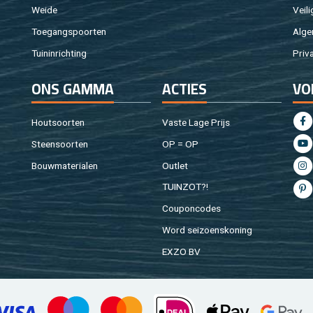
Weide
Vei­li
Toe­gangs­poor­ten
Al­ge
Tuin­in­rich­ting
Pri­v
ONS GAMMA
AC­TIES
VO
Hout­soor­ten
Vaste Lage Prijs
Steen­soor­ten
OP = OP
Bouw­ma­te­ri­a­len
Out­let
TUIN­ZOT?!
Cou­pon­co­des
Word sei­zoens­ko­ning
EXZO BV