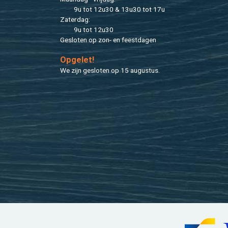
9u tot 12u30 & 13u30 tot 17u
Za­ter­dag:
9u tot 12u30
Ge­slo­ten op zon- en feest­da­gen
Op­ge­let!
We zijn ge­slo­ten op 15 au­gus­tus.