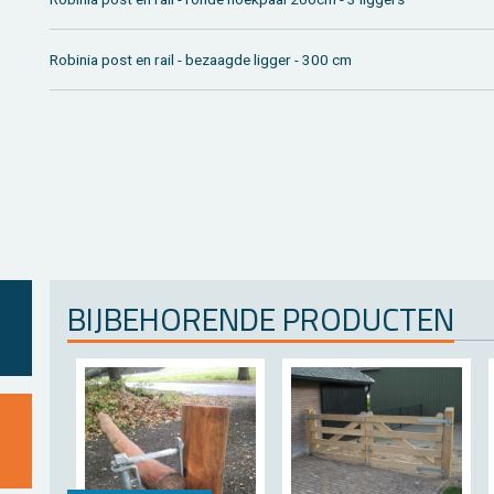
Ro­bi­nia post en rail - be­zaag­de lig­ger - 300 cm
BIJ­BE­HO­REN­DE PRO­DUC­TEN