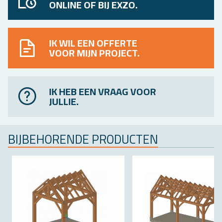
ONLINE OF BIJ EXZO.
IK WIL EEN OFFERTE
VOOR MIJN PROJECT.
IK HEB EEN VRAAG VOOR
JULLIE.
BIJ­BE­HO­REN­DE PRO­DUC­TEN