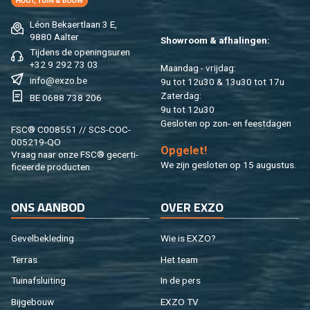
Léon Be­kaert­laan 3 E,
9880 Aal­ter
Show­room & af­ha­lin­gen:
Tij­dens de ope­nings­uren
+32 9 292 73 03
Maan­dag - vrij­dag:
info@​exzo.​be
9u tot 12u30 & 13u30 tot 17u
Za­ter­dag:
BE 0688 738 206
9u tot 12u30
Ge­slo­ten op zon- en feest­da­gen
FSC® C008551 // SCS-COC-
005219-QO
Op­ge­let!
Vraag naar onze FSC® ge­cer­ti­
We zijn ge­slo­ten op 15 au­gus­tus.
fi­ceer­de pro­duc­ten.
ONS AAN­BOD
OVER EXZO
Ge­vel­be­kle­ding
Wie is EXZO?
Ter­ras
Het team
Tuin­af­slui­ting
In de pers
Bij­ge­bouw
EXZO TV