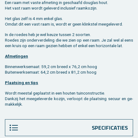
Een raam met vaste af­me­ting in ge­schaafd dou­g­las hout.
Het vast raam wordt ge­le­verd in­clu­sief raam­ko­zijn.
Het glas zelf is 4 mm enkel glas.
Omdat dit een vast raam is, wordt er geen klink­stel mee­ge­le­verd.
In de roe­des heb je wel keuze tus­sen 2 soor­ten.
Roe­des zijn on­der­ver­de­ling die we zien op een raam. Je zal wel al eens
een kruis op een raam ge­zien heb­ben of enkel een ho­ri­zon­ta­le lat.
Af­me­tin­gen
Bin­nen­werk­semaat: 59,2 cm breed x 76,2 cm hoog
Bui­ten­werk­semaat: 64,2 cm breed x 81,2 cm hoog
Plaat­sing en tips
Wordt mee­st­al ge­plaatst in een hou­ten tuin­con­struc­tie.
Dank­zij het mee­ge­le­ver­de ko­zijn, ver­loopt de plaat­sing se­cuur en ge­
mak­ke­lijk.
SPECIFICATIES