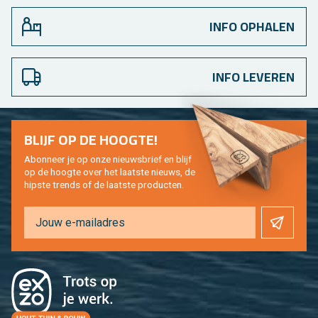
INFO OPHALEN
INFO LEVEREN
BLIJF OP DE HOOG­TE!
Abon­neer je op onze nieuws­brief en blijf
op de hoog­te over het laat­ste nieuws, de
hip­s­te trends of de laat­ste pro­duc­ten.