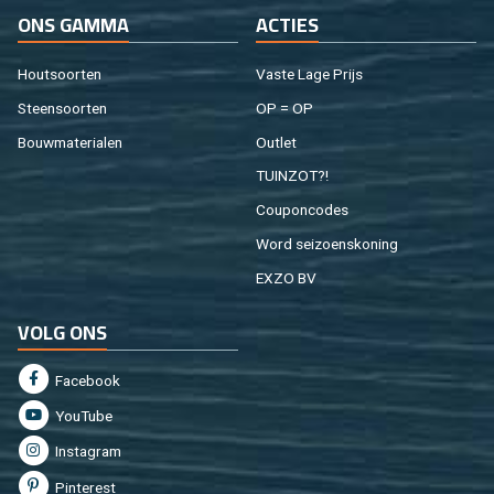
ONS GAMMA
AC­TIES
Hout­soor­ten
Vaste Lage Prijs
Steen­soor­ten
OP = OP
Bouw­ma­te­ri­a­len
Out­let
TUIN­ZOT?!
Cou­pon­co­des
Word sei­zoens­ko­ning
EXZO BV
VOLG ONS
Fa­cebook
You­Tu­be
In­st­agram
Pin­te­rest