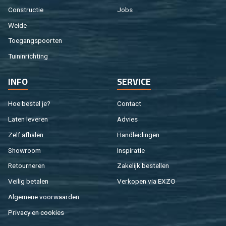
Con­struc­tie
Jobs
Weide
Toe­gangs­poor­ten
Tuin­in­rich­ting
INFO
SER­VI­CE
Hoe be­stel je?
Con­tact
Laten le­ve­ren
Ad­vies
Zelf af­ha­len
Hand­lei­din­gen
Show­room
In­spi­ra­tie
Re­tour­ne­ren
Za­ke­lijk be­stel­len
Vei­lig be­ta­len
Ver­ko­pen via EXZO
Al­ge­me­ne voor­waar­den
Pri­va­cy en coo­kies