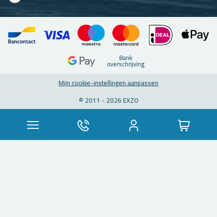
Bank
over­schrij­ving
Mijn coo­kie-in­stel­lin­gen aan­pas­sen
© 2011 - 2026 EXZO