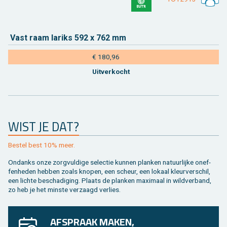
Vast raam la­riks 592 x 762 mm
€ 180,96
Uit­ver­kocht
WIST JE DAT?
Be­stel best 10% meer.
On­danks onze zorg­vul­di­ge se­lec­tie kun­nen plan­ken na­tuur­lij­ke on­ef­
fen­he­den heb­ben zoals kno­pen, een scheur, een lo­kaal kleur­ver­schil,
een lich­te be­scha­di­ging. Plaats de plan­ken maxi­maal in wild­ver­band,
zo heb je het min­ste ver­zaagd ver­lies.
AFSPRAAK MAKEN,