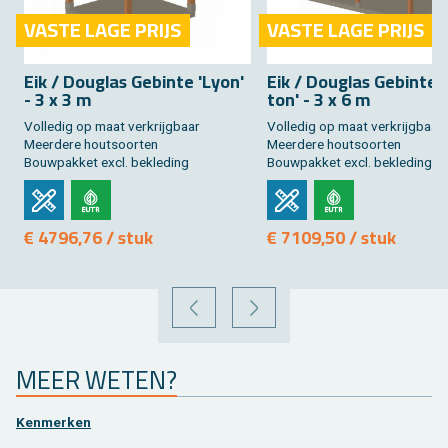
VASTE LAGE PRIJS
VASTE LAGE PRIJS
Eik / Dou­g­las Ge­bin­te 'Lyon'
Eik / Dou­g­las Ge­bin­te
- 3 x 3 m
ton' - 3 x 6 m
Vol­le­dig op maat ver­krijg­baar
Vol­le­dig op maat ver­krijg­baar
Meer­de­re hout­soor­ten
Meer­de­re hout­soor­ten
Bouw­pak­ket excl. be­kle­ding
Bouw­pak­ket excl. be­kle­ding
€ 4796,76 / stuk
€ 7109,50 / stuk
VORIGE
VOLGENDE
MEER WETEN?
Ken­mer­ken