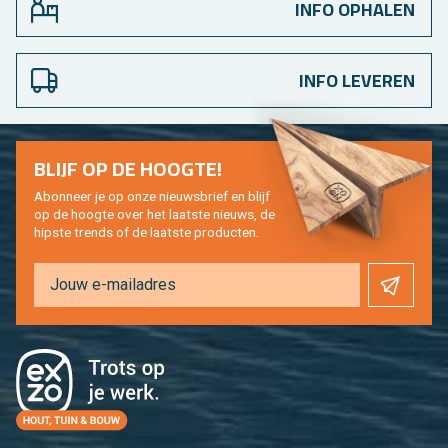
INFO OPHALEN
INFO LEVEREN
BLIJF OP DE HOOG­TE!
Abon­neer je op onze nieuws­brief en blijf
op de hoog­te over het laat­ste nieuws, de
hip­s­te trends of de laat­ste pro­duc­ten.