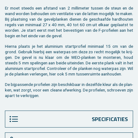
Er moet steeds een af­stand van 2 mil­li­me­ter tus­sen de steun en de
wand wor­den be­hou­den om ven­ti­la­tie van de lat­ten mo­ge­lijk te maken.
Bij plaat­sing van de ge­vel­plan­ken die­nen de ge­schaaf­de hard­hou­ten
re­gels van mi­ni­maal 27 x 40 mm, 40 tot 60 cm uit el­kaar ge­plaatst te
wor­den. Je start eerst met het be­ves­ti­gen van de F-pro­fie­len aan het
begin en het einde van de gevel.
Hier­na plaats je het alu­mi­ni­um start­pro­fiel mi­ni­maal 15 cm van de
grond. Ge­bruik hier­bij een wa­ter­pas om deze zo recht mo­ge­lijk te krij­
gen. De gevel is nu klaar om de WEO-plan­ken te mon­te­ren, houd
steeds 5 mm spe­lin­gen aan beide uit­ein­den. De eer­ste plank valt in het
alu­mi­ni­um start­pro­fiel. Con­tro­leer of de plan­ken nog wa­ter­pas zijn. Wil
je de plan­ken ver­len­gen, hier ook 5 mm tus­sen­ruim­te aan­hou­den.
De bij­pas­sen­de pro­fie­len zijn be­schik­baar in de­zelf­de kleur als de plan­
ken, wat zorgt, voor een clea­ne af­wer­king. De pro­fie­len, schroe­ven zijn
apart te ver­krij­gen.
SPECIFICATIES