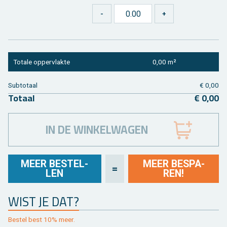
To­ta­le op­per­vlak­te
0,00 m²
Sub­to­taal
€ 0,00
To­taal
€ 0,00
IN DE WINKELWAGEN
MEER BE­STEL­
MEER BE­SPA­
=
LEN
REN!
WIST JE DAT?
Be­stel best 10% meer.