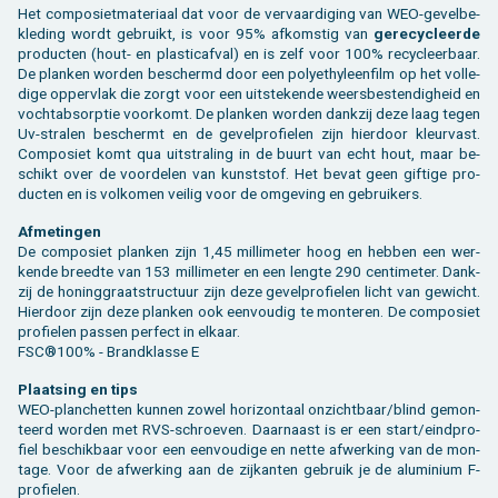
Het com­po­siet­ma­te­ri­aal dat voor de ver­vaar­di­ging van WEO-ge­vel­be­
kle­ding wordt ge­bruikt, is voor 95% af­kom­stig van
ge­re­cy­cleer­de
pro­duc­ten (hout- en plas­ti­caf­val) en is zelf voor 100% re­cy­cleer­baar.
De plan­ken wor­den be­schermd door een po­ly­e­thy­leen­film op het vol­le­
di­ge op­per­vlak die zorgt voor een uit­ste­ken­de weers­be­sten­dig­heid en
vocht­ab­sorp­tie voor­komt. De plan­ken wor­den dank­zij deze laag tegen
Uv-stra­len be­schermt en de ge­vel­pro­fie­len zijn hier­door kleur­vast.
Com­po­siet komt qua uit­stra­ling in de buurt van echt hout, maar be­
schikt over de voor­de­len van kunst­stof. Het bevat geen gif­ti­ge pro­
duc­ten en is vol­ko­men vei­lig voor de om­ge­ving en ge­brui­kers.
Af­me­tin­gen
De com­po­siet plan­ken zijn 1,45 mil­li­me­ter hoog en heb­ben een wer­
ken­de breed­te van 153 mil­li­me­ter en een leng­te 290 cen­ti­me­ter. Dank­
zij de ho­ning­graat­struc­tuur zijn deze ge­vel­pro­fie­len licht van ge­wicht.
Hier­door zijn deze plan­ken ook een­vou­dig te mon­te­ren. De com­po­siet
pro­fie­len pas­sen per­fect in el­kaar.
FSC®100% - Brand­klas­se E
Plaat­sing en tips
WEO-plan­chet­ten kun­nen zowel ho­ri­zon­taal on­zicht­baar/blind ge­mon­
teerd wor­den met RVS-schroe­ven. Daar­naast is er een start/eind­pro­
fiel be­schik­baar voor een een­vou­di­ge en nette af­wer­king van de mon­
ta­ge. Voor de af­wer­king aan de zij­kan­ten ge­bruik je de alu­mi­ni­um F-
pro­fie­len.