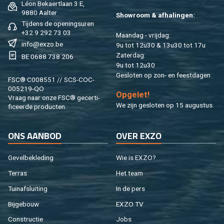
Léon Be­kaert­laan 3 E,
9880 Aal­ter
Show­room & af­ha­lin­gen:
Tij­dens de ope­nings­uren
+32 9 292 73 03
Maan­dag - vrij­dag:
info@​exzo.​be
9u tot 12u30 & 13u30 tot 17u
Za­ter­dag:
BE 0688 738 206
9u tot 12u30
Ge­slo­ten op zon- en feest­da­gen
FSC® C008551 // SCS-COC-
005219-QO
Op­ge­let!
Vraag naar onze FSC® ge­cer­ti­
We zijn ge­slo­ten op 15 au­gus­tus.
fi­ceer­de pro­duc­ten.
ONS AAN­BOD
OVER EXZO
Ge­vel­be­kle­ding
Wie is EXZO?
Ter­ras
Het team
Tuin­af­slui­ting
In de pers
Bij­ge­bouw
EXZO TV
Con­struc­tie
Jobs