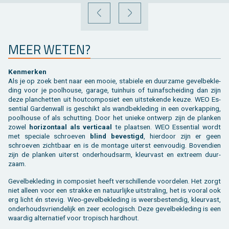
VORIGE
VOLGENDE
MEER WETEN?
Ken­mer­ken
Als je op zoek bent naar een mooie, sta­bie­le en duur­za­me ge­vel­be­kle­
ding voor je pool­hou­se, ga­ra­ge, tuin­huis of tuin­af­schei­ding dan zijn
deze plan­chet­ten uit hout­com­po­siet een uit­ste­ken­de keuze. WEO Es­
sen­ti­al Gar­den­wall is ge­schikt als wand­be­kle­ding in een over­kap­ping,
pool­hou­se of als schut­ting. Door het unie­ke ont­werp zijn de plan­ken
zowel
ho­ri­zon­taal als ver­ti­caal
te plaat­sen. WEO Es­sen­ti­al wordt
met spe­ci­a­le schroe­ven
blind be­ves­tigd
, hier­door zijn er geen
schroe­ven zicht­baar en is de mon­ta­ge ui­terst een­vou­dig. Bo­ven­dien
zijn de plan­ken ui­terst on­der­houds­arm, kleur­vast en ex­treem duur­
zaam.
Ge­vel­be­kle­ding in com­po­siet heeft ver­schil­len­de voor­de­len. Het zorgt
niet al­leen voor een strak­ke en na­tuur­lij­ke uit­stra­ling, het is voor­al ook
erg licht én ste­vig. Weo-ge­vel­be­kle­ding is weers­be­sten­dig, kleur­vast,
on­der­houds­vrien­de­lijk en zeer eco­lo­gisch. Deze ge­vel­be­kle­ding is een
waar­dig al­ter­na­tief voor tro­pisch hard­hout.