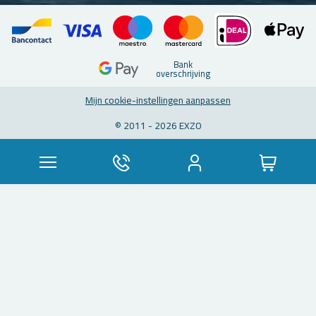
Bank
over­schrij­ving
Mijn coo­kie-in­stel­lin­gen aan­pas­sen
© 2011 - 2026 EXZO