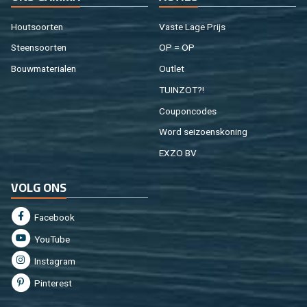
Hout­soor­ten
Vaste Lage Prijs
Steen­soor­ten
OP = OP
Bouw­ma­te­ri­a­len
Out­let
TUIN­ZOT?!
Cou­pon­co­des
Word sei­zoens­ko­ning
EXZO BV
VOLG ONS
Fa­cebook
You­Tu­be
In­st­agram
Pin­te­rest