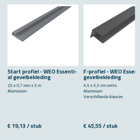
Start pro­fiel - WEO Es­sen­ti­
F-pro­fiel - WEO Es­sen­ti
al ge­vel­be­kle­ding
ge­vel­be­kle­ding
25 x 0,7 mm x 3 m
4,5 x 3,5 cm netto
Alu­mi­ni­um
Alu­mi­ni­um
Ver­schil­len­de kleu­ren
€ 19,13 / stuk
€ 45,55 / stuk