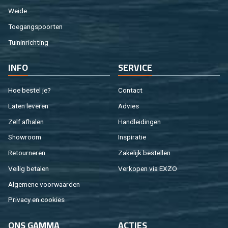
Weide
Toe­gangs­poor­ten
Tuin­in­rich­ting
INFO
SER­VI­CE
Hoe be­stel je?
Con­tact
Laten le­ve­ren
Ad­vies
Zelf af­ha­len
Hand­lei­din­gen
Show­room
In­spi­ra­tie
Re­tour­ne­ren
Za­ke­lijk be­stel­len
Vei­lig be­ta­len
Ver­ko­pen via EXZO
Al­ge­me­ne voor­waar­den
Pri­va­cy en coo­kies
ONS GAMMA
AC­TIES