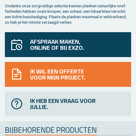
On­danks onze zorg­vul­di­ge se­lec­tie kun­nen plan­ken na­tuur­lij­ke on­ef­
fen­he­den heb­ben zoals kno­pen, een scheur, een lo­kaal kleur­ver­schil,
een lich­te be­scha­di­ging. Plaats de plan­ken maxi­maal in wild­ver­band,
zo heb je het min­ste ver­zaagd ver­lies.
AFSPRAAK MAKEN,
ONLINE OF BIJ EXZO.
IK WIL EEN OFFERTE
VOOR MIJN PROJECT.
IK HEB EEN VRAAG VOOR
JULLIE.
BIJ­BE­HO­REN­DE PRO­DUC­TEN