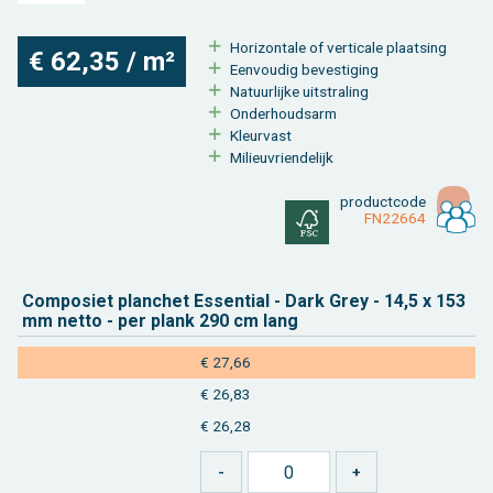
Ho­ri­zon­ta­le of ver­ti­ca­le plaat­sing
€ 62,35 / m²
Een­vou­dig be­ves­ti­ging
Na­tuur­lij­ke uit­stra­ling
On­der­houds­arm
Kleur­vast
Mi­li­eu­vrien­de­lijk
product­code
FN22664
Com­po­siet plan­chet Es­sen­ti­al - Dark Grey - 14,5 x 153
mm netto - per plank 290 cm lang
€ 27,66
€ 26,83
€ 26,28