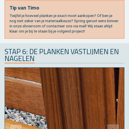
Tip van Timo
Twij­fel je hoe­veel plan­ken je exact moet aan­ko­pen? Of ben je
nog niet zeker van je ma­te­ri­aal­keu­ze? Spring ge­rust eens bin­nen
in onze show­room of con­tac­teer ons via mail! Wij staan al­tijd
klaar om je bij te staan bij je vol­gend pro­ject!
STAP 6: DE PLAN­KEN VAST­LIJ­MEN EN
NA­GE­LEN