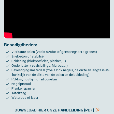
Be­no­digd­he­den:
Vier­kan­te palen (zoals Azobe, of geïmpreg­neerd gre­nen)
Snel­be­ton of sta­bilsé
Be­kle­ding (blok­pro­fie­len, plan­ken,…)
On­der­lat­ten (zoals bi­lin­ga, Mar­bau,…)
Be­ves­ti­gings­ma­te­ri­aal (zoals Inox na­gels, de dikte en leng­te is af­
han­ke­lijk van de dikte van de palen en de be­kle­ding)
PU-lijm, hout­lijm of si­li­co­ne­lijm
Na­gel­pi­stool
Plan­ken­span­ner
Ta­fel­zaag
Wa­ter­pas of laser
DOWN­LOAD HIER ONZE HAND­LEI­DING (PDF)