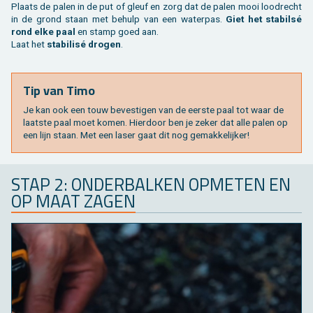
Plaats de palen in de put of gleuf en zorg dat de palen mooi lood­recht
in de grond staan met be­hulp van een wa­ter­pas.
Giet het sta­bilsé
rond elke paal
en stamp goed aan.
Laat het
sta­bi­lisé dro­gen
.
Tip van Timo
Je kan ook een touw be­ves­ti­gen van de eer­ste paal tot waar de
laat­ste paal moet komen. Hier­door ben je zeker dat alle palen op
een lijn staan. Met een laser gaat dit nog ge­mak­ke­lij­ker!
STAP 2: ON­DER­BAL­KEN OP­ME­TEN EN
OP MAAT ZAGEN