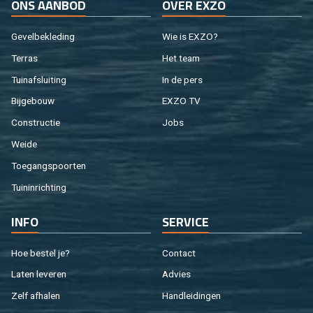
ONS AAN­BOD
OVER EXZO
Ge­vel­be­kle­ding
Wie is EXZO?
Ter­ras
Het team
Tuin­af­slui­ting
In de pers
Bij­ge­bouw
EXZO TV
Con­struc­tie
Jobs
Weide
Toe­gangs­poor­ten
Tuin­in­rich­ting
INFO
SER­VI­CE
Hoe be­stel je?
Con­tact
Laten le­ve­ren
Ad­vies
Zelf af­ha­len
Hand­lei­din­gen