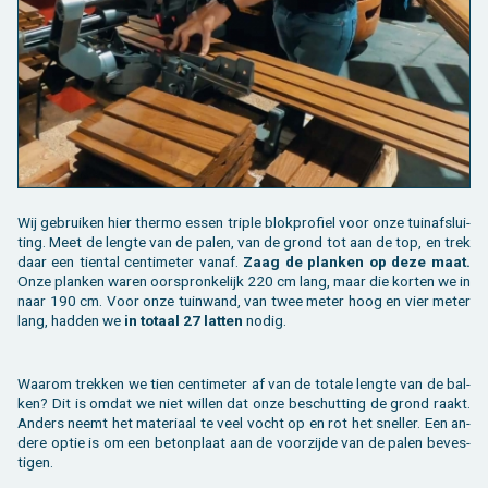
Wij ge­brui­ken hier ther­mo essen tri­ple blok­pro­fiel voor onze tuin­af­slui­
ting. Meet de leng­te van de palen, van de grond tot aan de top, en trek
daar een tien­tal cen­ti­me­ter vanaf.
Zaag de plan­ken op deze maat.
Onze plan­ken waren oor­spron­ke­lijk 220 cm lang, maar die kor­ten we in
naar 190 cm. Voor onze tuin­wand, van twee meter hoog en vier meter
lang, had­den we
in to­taal 27 lat­ten
nodig.
Waar­om trek­ken we tien cen­ti­me­ter af van de to­ta­le leng­te van de bal­
ken? Dit is omdat we niet wil­len dat onze be­schut­ting de grond raakt.
An­ders neemt het ma­te­ri­aal te veel vocht op en rot het snel­ler. Een an­
de­re optie is om een be­ton­plaat aan de voor­zij­de van de palen be­ves­
ti­gen.