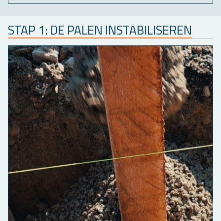
STAP 1: DE PALEN IN­STA­BI­LI­SE­REN