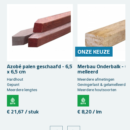
ONZE KEUZE
Azobé palen ge­schaafd - 6,5
Mer­bau On­der­balk - Ge
x 6,5 cm
mel­leerd
Hard­hout
Meer­de­re af­me­tin­gen
Ge­punt
Ge­vin­ger­last & ge­la­mel­leerd
Meer­de­re leng­tes
Meer­de­re hout­soor­ten
€ 21,67 / stuk
€ 8,20 / lm