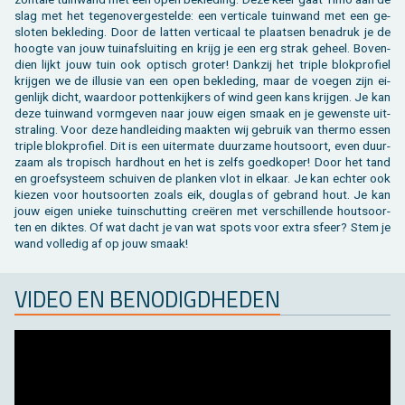
Toebehoren tegels / bestrating
Vierkante palen
Bekijk alles van bijgebouw
Toebehoren
Speeltuigen
slag met het te­gen­over­ge­stel­de: een ver­ti­ca­le tuin­wand met een ge­
slo­ten be­kle­ding. Door de lat­ten ver­ti­caal te plaat­sen be­na­druk je de
hoog­te van jouw tuin­af­slui­ting en krijg je een erg strak ge­heel. Bo­ven­
Bekijk alles van terras
Gleufpalen
Bekijk alles van constructie
Dierenverblijf
dien lijkt jouw tuin ook op­tisch gro­ter! Dank­zij het tri­ple blok­pro­fiel
krij­gen we de il­lu­sie van een open be­kle­ding, maar de voe­gen zijn ei­
Toebehoren
Onderhoudsproducten
gen­lijk dicht, waar­door pot­ten­kij­kers of wind geen kans krij­gen. Je kan
deze tuin­wand vorm­ge­ven naar jouw eigen smaak en je ge­wens­te uit­
stra­ling. Voor deze hand­lei­ding maak­ten wij ge­bruik van ther­mo essen
Bekijk alles van tuinafsluiting
Varia
tri­ple blok­pro­fiel. Dit is een ui­ter­ma­te duur­za­me hout­soort, even duur­
zaam als tro­pisch hard­hout en het is zelfs goed­ko­per! Door het tand
en groef­sys­teem schui­ven de plan­ken vlot in el­kaar. Je kan ech­ter ook
Bekijk alles van tuininrichting
kie­zen voor hout­soor­ten zoals eik, dou­g­las of ge­brand hout. Je kan
jouw eigen unie­ke tuin­schut­ting creëren met ver­schil­len­de hout­soor­
ten en dik­tes. Of wat dacht je van wat spots voor extra sfeer? Stem je
wand vol­le­dig af op jouw smaak!
VIDEO EN BE­NO­DIGD­HE­DEN