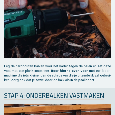
Leg de hard­hou­ten bal­ken voor het kader tegen de palen en zet deze
vast met een plan­ken­span­ner.
Boor hier­na even voor
met een boor­
ma­chi­ne die iets klei­ner dan de schroe­ven die je uit­ein­de­lijk zal ge­brui­
ken. Zorg ook dat je zowel door de balk als in de paal boort.
STAP 4: ON­DER­BAL­KEN VAST­MA­KEN