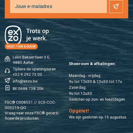
Léon Be­kaert­laan 3 E,
9880 Aal­ter
Show­room & af­ha­lin­gen:
Tij­dens de ope­nings­uren
+32 9 292 73 03
Maan­dag - vrij­dag:
info@​exzo.​be
9u tot 12u30 & 13u30 tot 17u
Za­ter­dag:
BE 0688 738 206
9u tot 12u30
Ge­slo­ten op zon- en feest­da­gen
FSC® C008551 // SCS-COC-
005219-QO
Op­ge­let!
Vraag naar onze FSC® ge­cer­ti­
We zijn ge­slo­ten op 15 au­gus­tus.
fi­ceer­de pro­duc­ten.