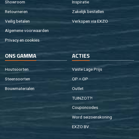
Show­room
In­spi­ra­tie
Re­tour­ne­ren
Za­ke­lijk be­stel­len
Vei­lig be­ta­len
Ver­ko­pen via EXZO
Al­ge­me­ne voor­waar­den
Pri­va­cy en coo­kies
ONS GAMMA
AC­TIES
Hout­soor­ten
Vaste Lage Prijs
Steen­soor­ten
OP = OP
Bouw­ma­te­ri­a­len
Out­let
TUIN­ZOT?!
Cou­pon­co­des
Word sei­zoens­ko­ning
EXZO BV