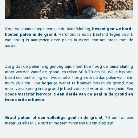
Voor we kun­nen be­gin­nen aan de tuin­af­slui­ting,
be­ves­ti­gen we hard­
hou­ten palen in de grond
. Hard­hout is extra be­stand tegen vocht,
wat nodig is aan­ge­zien deze palen in di­rect con­tact staan met de
aarde.
Zorg dat de palen lang ge­noeg zijn: meet hoe hoog de tuin­af­slui­ting
moet wor­den vanaf de grond, en reken 60 à 70 cm bij. Wil je bij­voor­
beeld een om­hei­ning van twee meter hoog, voor­zie dan palen van mi­ni­
mum 260 cm. Hoe hoger je wenst te bou­wen boven de grond, hoe
meer ver­an­ke­ring in de grond je best voor­ziet voor de ste­vig­heid. Een
goede maat­staf hier­voor is
een derde van de paal in de grond en
twee derde er­bo­ven.
Graaf put­ten of een vol­le­di­ge geul in de grond
, 75 cm tot een
meter uit el­kaar. De put­ten moe­ten min­stens 60 cm diep zijn.