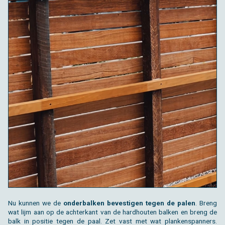
Nu kun­nen we de
on­der­bal­ken be­ves­ti­gen tegen de palen
. Breng
wat lijm aan op de ach­ter­kant van de hard­hou­ten bal­ken en breng de
balk in po­si­tie tegen de paal. Zet vast met wat plan­ken­span­ners.