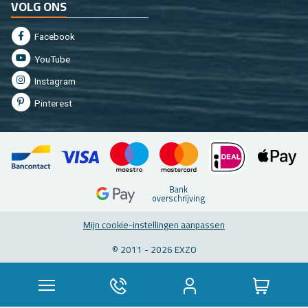
VOLG ONS
Fa­cebook
You­Tu­be
In­st­agram
Pin­te­rest
Bank
over­schrij­ving
Mijn coo­kie-in­stel­lin­gen aan­pas­sen
© 2011 - 2026 EXZO