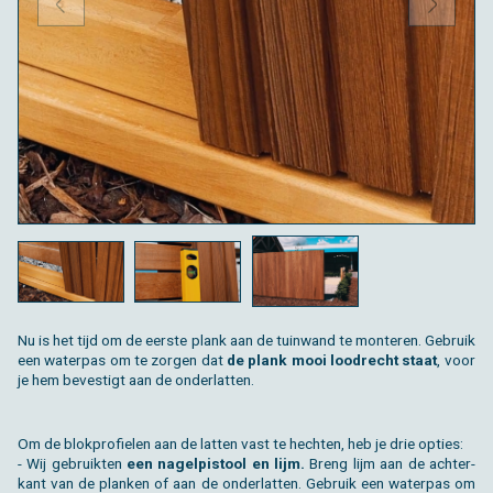
VORIGE
VOLGE
Nu is het tijd om de eer­ste plank aan de tuin­wand te mon­te­ren. Ge­bruik
een wa­ter­pas om te zor­gen dat
de plank mooi lood­recht staat
, voor
je hem be­ves­tigt aan de on­der­lat­ten.
Om de blok­pro­fie­len aan de lat­ten vast te hech­ten, heb je drie op­ties:
- Wij ge­bruik­ten
een na­gel­pi­stool en lijm.
Breng lijm aan de ach­ter­
kant van de plan­ken of aan de on­der­lat­ten. Ge­bruik een wa­ter­pas om