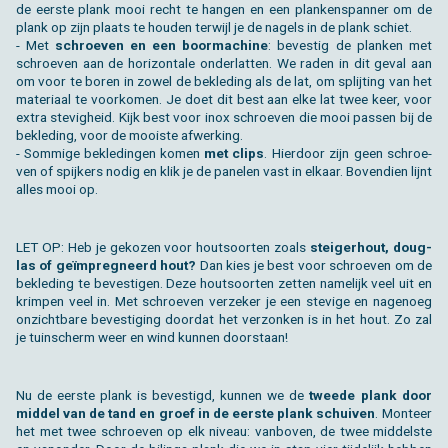
de eer­ste plank mooi recht te han­gen en een plan­ken­span­ner om de
plank op zijn plaats te hou­den ter­wijl je de na­gels in de plank schiet.
- Met
schroe­ven en een boor­ma­chi­ne
: be­ves­tig de plan­ken met
schroe­ven aan de ho­ri­zon­ta­le on­der­lat­ten. We raden in dit geval aan
om voor te boren in zowel de be­kle­ding als de lat, om splij­ting van het
ma­te­ri­aal te voor­ko­men. Je doet dit best aan elke lat twee keer, voor
extra ste­vig­heid. Kijk best voor inox schroe­ven die mooi pas­sen bij de
be­kle­ding, voor de mooi­ste af­wer­king.
- Som­mi­ge be­kle­din­gen komen
met clips
. Hier­door zijn geen schroe­
ven of spij­kers nodig en klik je de pa­ne­len vast in el­kaar. Bo­ven­dien lijnt
alles mooi op.
LET OP: Heb je ge­ko­zen voor hout­soor­ten zoals
stei­ger­hout, dou­g­
las of geïmpreg­neerd hout?
Dan kies je best voor schroe­ven om de
be­kle­ding te be­ves­ti­gen. Deze hout­soor­ten zet­ten na­me­lijk veel uit en
krim­pen veel in. Met schroe­ven ver­ze­ker je een ste­vi­ge en na­ge­noeg
on­zicht­ba­re be­ves­ti­ging door­dat het ver­zon­ken is in het hout. Zo zal
je tuin­scherm weer en wind kun­nen door­staan!
Nu de eer­ste plank is be­ves­tigd, kun­nen we de
twee­de plank door
mid­del van de tand en groef in de eer­ste plank schui­ven
. Mon­teer
het met twee schroe­ven op elk ni­veau: van­bo­ven, de twee mid­del­ste