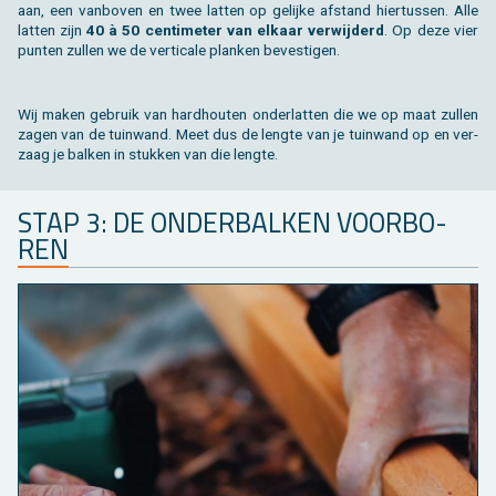
aan, een van­bo­ven en twee lat­ten op ge­lij­ke af­stand hier­tus­sen. Alle
lat­ten zijn
40 à 50 cen­ti­me­ter van el­kaar ver­wij­derd
. Op deze vier
pun­ten zul­len we de ver­ti­ca­le plan­ken be­ves­ti­gen.
Wij maken ge­bruik van hard­hou­ten on­der­lat­ten die we op maat zul­len
zagen van de tuin­wand. Meet dus de leng­te van je tuin­wand op en ver­
zaag je bal­ken in stuk­ken van die leng­te.
STAP 3: DE ON­DER­BAL­KEN VOOR­BO­
REN