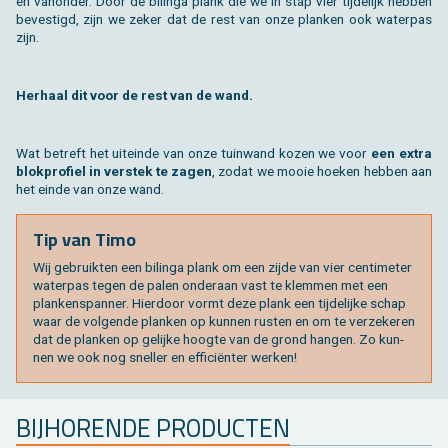
en van­on­der. Door de bi­lin­ga plank die we in stap vier tij­de­lijk heb­ben
be­ves­tigd, zijn we zeker dat de rest van onze plan­ken ook wa­ter­pas
zijn.
Her­haal dit voor de rest van de wand.
Wat be­treft het uit­ein­de van onze tuin­wand kozen we voor
een extra
blok­pro­fiel in ver­stek te zagen
, zodat we mooie hoe­ken heb­ben aan
het einde van onze wand.
Tip van Timo
Wij ge­bruik­ten een bi­lin­ga plank om een zijde van vier cen­ti­me­ter
wa­ter­pas tegen de palen on­der­aan vast te klem­men met een
plan­ken­span­ner. Hier­door vormt deze plank een tij­de­lij­ke schap
waar de vol­gen­de plan­ken op kun­nen rus­ten en om te ver­ze­ke­ren
dat de plan­ken op ge­lij­ke hoog­te van de grond han­gen. Zo kun­
nen we ook nog snel­ler en ef­fi­ciënter wer­ken!
BIJ­HO­REN­DE PRO­DUC­TEN