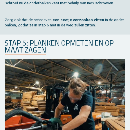
Schroef nu de on­der­bal­ken vast met be­hulp van inox schroe­ven.
Zorg ook dat de schroe­ven
een beet­je ver­zon­ken zit­ten
in de on­der­
bal­ken, Zodat ze in stap 6 niet in de weg zul­len zit­ten.
STAP 5: PLAN­KEN OP­ME­TEN EN OP
MAAT ZAGEN