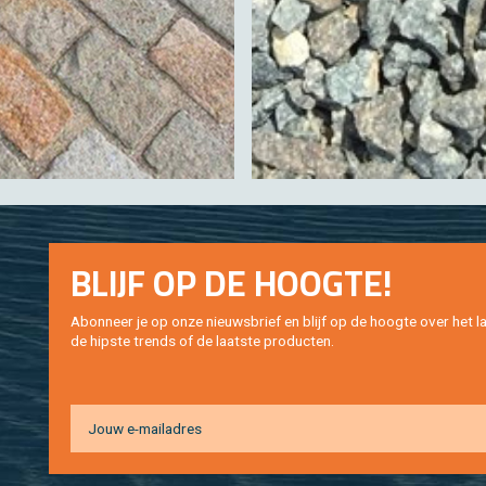
BLIJF OP DE HOOG­TE!
Abon­neer je op onze nieuws­brief en blijf op de hoog­te over het la
de hip­s­te trends of de laat­ste pro­duc­ten.