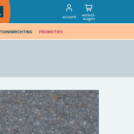
winkel-
account
wagen
TUININRICHTING
PROMOTIES