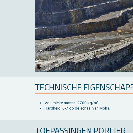
TECH­NI­SCHE EI­GEN­SCHAP
Vo­lu­mie­ke massa: 2700 kg/m³.
Hard­heid: 6-7 op de schaal van Mohs.
TOE­PAS­SIN­GEN POR­FIER