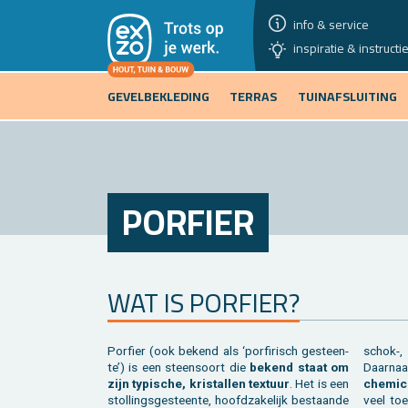
info & service
inspiratie & instructi
GEVELBEKLEDING
TERRAS
TUINAFSLUITING
POR­FIER
WAT IS POR­FIER?
Por­fier (ook be­kend als ‘por­firisch ge­steen­
schok-, 
te’) is een steen­soort die
be­kend staat om
Daar­naa
zijn ty­pi­sche, kris­tal­len tex­tuur
. Het is een
che­mi­c
stol­lings­ge­steen­te, hoofd­za­ke­lijk be­staan­de
veel toe