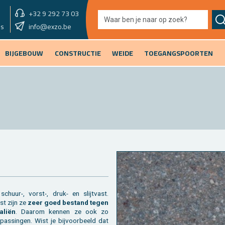
+32 9 292 73 03
showroom morgen
info@exzo.be
9u - 12u30 & 13u30 - 17u
es
BIJGEBOUW
CONSTRUCTIE
WEIDE
TOEGANGSPOORTEN
schuur-, vorst-, druk- en slijt­vast.
st zijn ze
zeer goed be­stand tegen
a­liën
. Daar­om ken­nen ze ook zo
­pas­sin­gen. Wist je bij­voor­beeld dat