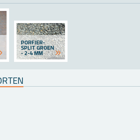
POR­FIER­
SPLIT GROEN
- 2-4 MM
OR­TEN