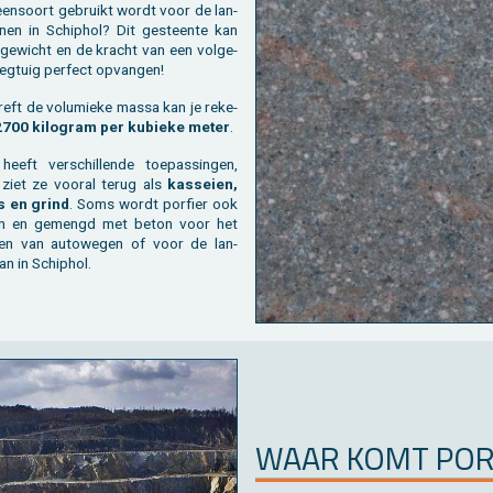
en­soort ge­bruikt wordt voor de lan­
­nen in Schip­hol? Dit ge­steen­te kan
ge­wicht en de kracht van een vol­ge­
ieg­tuig per­fect op­van­gen!
reft de vo­lu­mie­ke massa kan je re­ke­
700 ki­lo­gram per ku­bie­ke meter
.
 heeft ver­schil­len­de toe­pas­sin­gen,
ziet ze voor­al terug als
kas­sei­en,
rs en grind
. Soms wordt por­fier ook
len en ge­mengd met beton voor het
gen van au­to­we­gen of voor de lan­
an in Schip­hol.
WAAR KOMT POR­