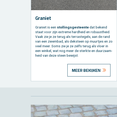
Gra­niet
Gra­niet is een
stol­lings­ge­steen­te
dat be­kend
staat voor zijn ex­tre­me hard­heid en ro­buust­heid.
Vaak zie je ze terug als terras­tegels, aan de rand
van een zwem­bad, als dek­steen op muur­tjes en zo
veel meer. Soms zie je ze zelfs terug als vloer in
een win­kel, wat nog meer de sterk­te en duur­zaam­
heid van deze steen be­wijst.
MEER BEKIJKEN