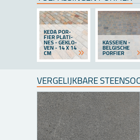
KEDA POR­
FIER PLA­TI­
NES - GE­KLO­
KAS­SEI­EN -
VEN - 14 X 14
BEL­GI­SCHE
CM
POR­FIER
VER­GE­LIJK­BA­RE STEEN­SO