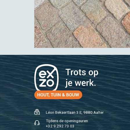
Léon Be­kaert­laan 3 E, 9880 Aal­ter
Tij­dens de ope­nings­uren
+32 9 292 73 03