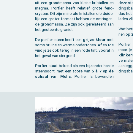
uit een grond­mas­sa van klei­ne kris­tal­len en
deze ste
magma. Por­fier heeft re­la­tief grote fe­no­
dings­ba
crys­ten. Dit zijn mi­ne­ra­le kris­tal­len die dui­de­
dus het 
lijk een gro­ter for­maat heb­ben de om­rin­gen­
la­den vl
de grond­mas­sa. Ze zijn ook ge­re­la­teerd aan
Wat be­t
het ge­steen­te gra­niet.
nen op
2
De por­fier steen heeft een
grij­ze kleur
met
Por­fier
soms brui­ne en warme on­der­to­nen. Af en toe
maar je 
vind je ze ook terug in een rode tint, voor­al in
klin­ke
het geval van sier­grind.
ver­ma­
Por­fier staat be­kend als een bij­zon­der harde
aan­leg­
steen­soort, met een score van
6 à 7 op de
dings­ba
schaal van Mohs
. Por­fier is bo­ven­dien