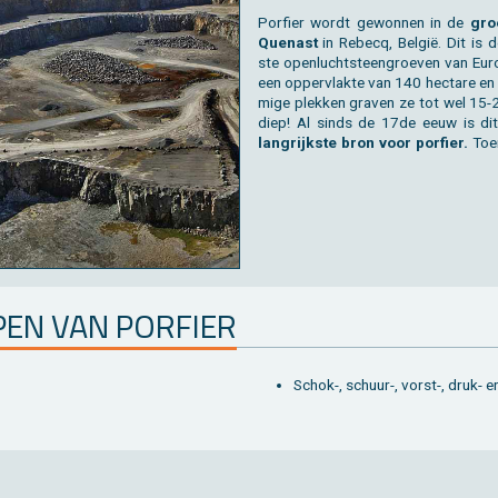
Por­fier wordt ge­won­nen in de
groe
Quen­ast
in Re­becq, België. Dit is 
ste open­lucht­steen­groe­ven van Eu­r
een op­per­vlak­te van 140 hec­ta­re e
mi­ge plek­ken gra­ven ze tot wel 15
diep! Al sinds de 17de eeuw is d
lang­rijk­ste bron voor por­fier.
Toe
­PEN VAN POR­FIER
Schok-, schuur-, vorst-, druk- en 