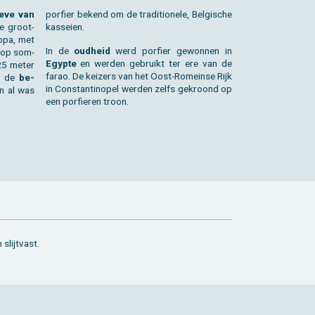
­ve van
por­fier be­kend om de tra­di­ti­o­ne­le, Bel­gi­sche
de groot­
kas­sei­en.
o­pa, met
In de
oud­heid
werd por­fier ge­won­nen in
n op som­
Egyp­te
en wer­den ge­bruikt ter ere van de
-25 meter
farao. De kei­zers van het Oost-Ro­mein­se Rijk
it de
be­
in Con­stan­ti­no­pel wer­den zelfs ge­kroond op
n al was
een por­fie­ren troon.
slijt­vast.