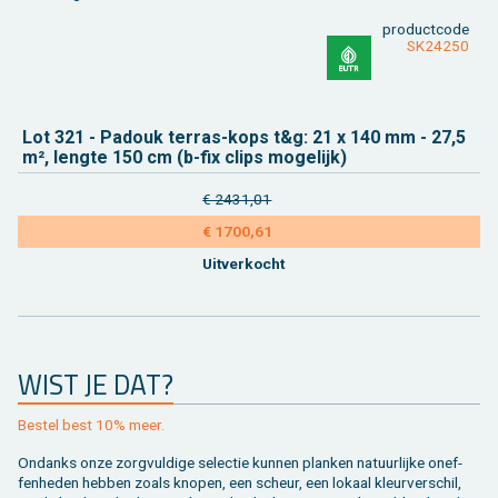
product­code
SK24250
Lot 321 - Pa­douk ter­ras-kops t&g: 21 x 140 mm - 27,5
m², leng­te 150 cm (b-fix clips mo­ge­lijk)
€ 2431,01
€ 1700,61
Uit­ver­kocht
WIST JE DAT?
Be­stel best 10% meer.
On­danks onze zorg­vul­di­ge se­lec­tie kun­nen plan­ken na­tuur­lij­ke on­ef­
fen­he­den heb­ben zoals kno­pen, een scheur, een lo­kaal kleur­ver­schil,