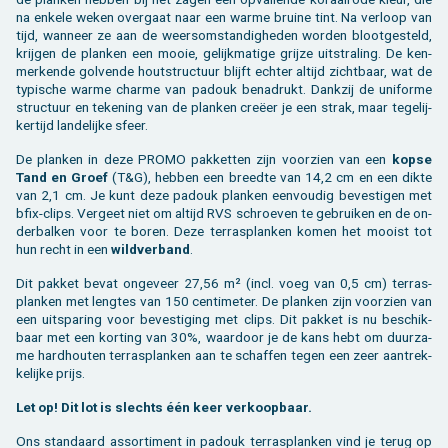
na en­ke­le weken over­gaat naar een warme brui­ne tint. Na ver­loop van
tijd, wan­neer ze aan de weers­om­stan­dig­he­den wor­den bloot­ge­steld,
krij­gen de plan­ken een mooie, ge­lijk­ma­ti­ge grij­ze uit­stra­ling. De ken­
mer­ken­de gol­ven­de hout­struc­tuur blijft ech­ter al­tijd zicht­baar, wat de
ty­pi­sche warme char­me van pa­douk be­na­drukt. Dank­zij de uni­for­me
struc­tuur en te­ke­ning van de plan­ken creëer je een strak, maar te­ge­lij­
ker­tijd lan­de­lij­ke sfeer.
De plan­ken in deze PROMO pak­ket­ten zijn voor­zien van een
kopse
Tand en Groef
(T&G), heb­ben een breed­te van 14,2 cm en een dikte
van 2,1 cm. Je kunt deze pa­douk plan­ken een­vou­dig be­ves­ti­gen met
bfix-clips. Ver­geet niet om al­tijd RVS schroe­ven te ge­brui­ken en de on­
der­bal­ken voor te boren. Deze terras­planken komen het mooist tot
hun recht in een
wild­ver­band
.
Dit pak­ket bevat on­ge­veer 27,56 m² (incl. voeg van 0,5 cm) terras­
planken met leng­tes van 150 cen­ti­me­ter. De plan­ken zijn voor­zien van
een uit­spa­ring voor be­ves­ti­ging met clips. Dit pak­ket is nu be­schik­
baar met een kor­ting van 30%, waar­door je de kans hebt om duur­za­
me hard­hou­ten terras­planken aan te schaf­fen tegen een zeer aan­trek­
ke­lij­ke prijs.
Let op! Dit lot is slechts één keer ver­koop­baar.
Ons stan­daard as­sor­ti­ment in pa­douk terras­planken vind je terug op