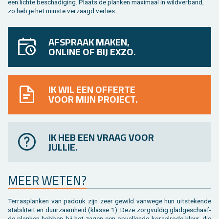
een lich­te be­scha­di­ging. Plaats de plan­ken maxi­maal in wild­ver­band,
zo heb je het min­ste ver­zaagd ver­lies.
AFSPRAAK MAKEN,
ONLINE OF BIJ EXZO.
IK WIL EEN OFFERTE
VOOR MIJN PROJECT.
IK HEB EEN VRAAG VOOR
JULLIE.
MEER WETEN?
Ter­ras­plan­ken van pa­douk zijn zeer ge­wild van­we­ge hun uit­ste­ken­de
sta­bi­li­teit en duur­zaam­heid (klas­se 1). Deze zorg­vul­dig glad­ge­schaaf­
de plan­ken heb­ben bij het zagen een op­val­len­de ko­raal­ro­de kleur, die