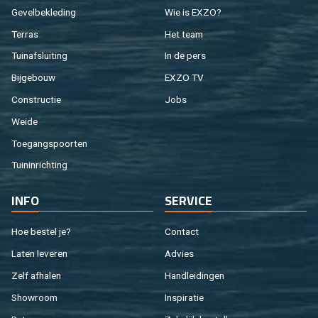
Ge­vel­be­kle­ding
Wie is EXZO?
Ter­ras
Het team
Tuin­af­slui­ting
In de pers
Bij­ge­bouw
EXZO TV
Con­struc­tie
Jobs
Weide
Toe­gangs­poor­ten
Tuin­in­rich­ting
INFO
SER­VI­CE
Hoe be­stel je?
Con­tact
Laten le­ve­ren
Ad­vies
Zelf af­ha­len
Hand­lei­din­gen
Show­room
In­spi­ra­tie