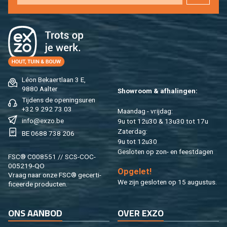
Léon Be­kaert­laan 3 E,
9880 Aal­ter
Show­room & af­ha­lin­gen:
Tij­dens de ope­nings­uren
+32 9 292 73 03
Maan­dag - vrij­dag:
info@​exzo.​be
9u tot 12u30 & 13u30 tot 17u
Za­ter­dag:
BE 0688 738 206
9u tot 12u30
Ge­slo­ten op zon- en feest­da­gen
FSC® C008551 // SCS-COC-
005219-QO
Op­ge­let!
Vraag naar onze FSC® ge­cer­ti­
We zijn ge­slo­ten op 15 au­gus­tus.
fi­ceer­de pro­duc­ten.
ONS AAN­BOD
OVER EXZO