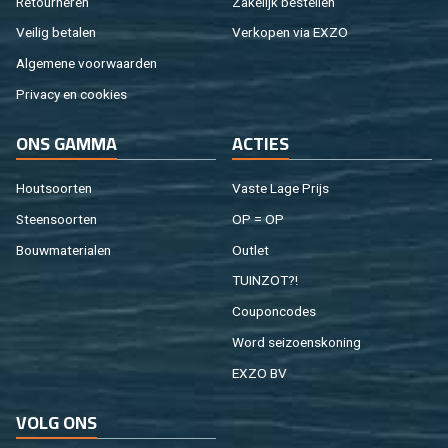
Re­tour­ne­ren
Za­ke­lijk be­stel­len
Vei­lig be­ta­len
Ver­ko­pen via EXZO
Al­ge­me­ne voor­waar­den
Pri­va­cy en coo­kies
ONS GAMMA
AC­TIES
Hout­soor­ten
Vaste Lage Prijs
Steen­soor­ten
OP = OP
Bouw­ma­te­ri­a­len
Out­let
TUIN­ZOT?!
Cou­pon­co­des
Word sei­zoens­ko­ning
EXZO BV
VOLG ONS