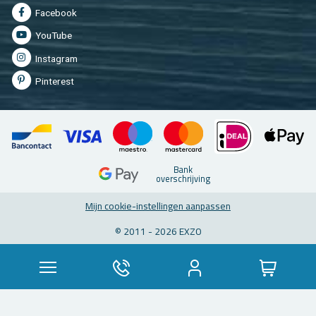
Fa­cebook
You­Tu­be
In­st­agram
Pin­te­rest
Bank
over­schrij­ving
Mijn coo­kie-in­stel­lin­gen aan­pas­sen
© 2011 - 2026 EXZO