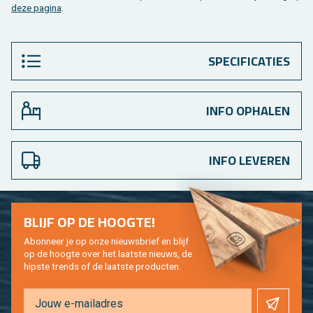
deze pa­gi­na
.
SPECIFICATIES
INFO OPHALEN
INFO LEVEREN
BLIJF OP DE HOOG­TE!
Abon­neer je op onze nieuws­brief en blijf
op de hoog­te over het laat­ste nieuws, de
hip­s­te trends of de laat­ste pro­duc­ten.