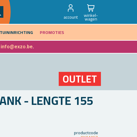
winkel-
account
wagen
TUININRICHTING
PROMOTIES
f
info@exzo.be
.
OUT­LET
LANK - LENG­TE 155
product­code