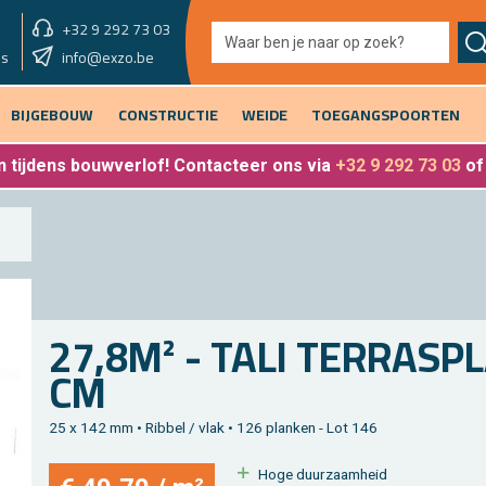
+32 9 292 73 03
showroom vandaag
info@exzo.be
9u - 12u30 & 13u30 - 17u
es
BIJGEBOUW
CONSTRUCTIE
WEIDE
TOEGANGSPOORTEN
 tijdens bouwverlof
! Contacteer ons via
+32 9 292 73 03
o
27,8M² - TALI TER­RAS­P
CM
25 x 142 mm • Rib­bel / vlak • 126 plan­ken - Lot 146
Hoge duur­zaam­heid