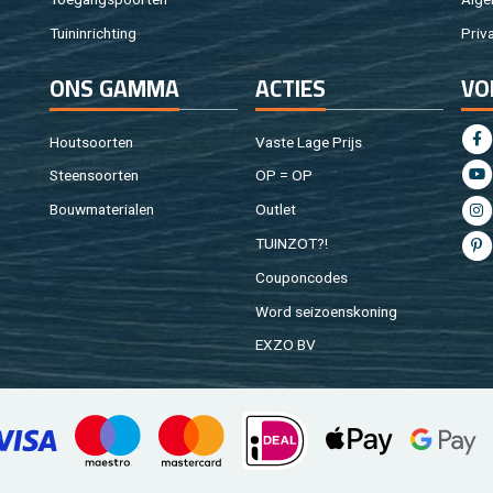
Tuin­in­rich­ting
Pri­v
ONS GAMMA
AC­TIES
VO
Hout­soor­ten
Vaste Lage Prijs
Steen­soor­ten
OP = OP
Bouw­ma­te­ri­a­len
Out­let
TUIN­ZOT?!
Cou­pon­co­des
Word sei­zoens­ko­ning
EXZO BV