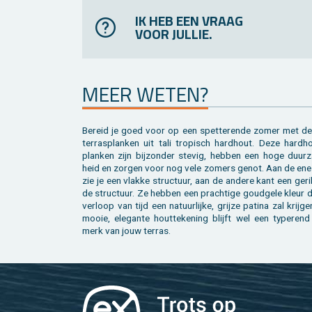
IK HEB EEN VRAAG
VOOR JULLIE.
MEER WETEN?
Be­reid je goed voor op een spet­te­ren­de zomer met de
terras­planken uit tali tro­pisch hard­hout. Deze hard­ho
plan­ken zijn bij­zon­der ste­vig, heb­ben een hoge duur­
heid en zor­gen voor nog vele zo­mers genot. Aan de ene
zie je een vlak­ke struc­tuur, aan de an­de­re kant een ge­ri
de struc­tuur. Ze heb­ben een prach­ti­ge goud­ge­le kleur 
ver­loop van tijd een na­tuur­lij­ke, grij­ze pa­ti­na zal krij­g
mooie, ele­gan­te hout­te­ke­ning blijft wel een ty­pe­ren
merk van jouw ter­ras.