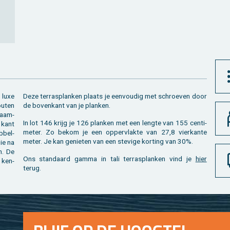
 luxe
Deze terras­planken plaats je een­vou­dig met schroe­ven door
u­ten
de bo­ven­kant van je plan­ken.
zaam­
In lot 146 krijg je 126 plan­ken met een leng­te van 155 cen­ti­
 kant
me­ter. Zo bekom je een op­per­vlak­te van 27,8 vier­kan­te
b­bel­
meter. Je kan ge­nie­ten van een ste­vi­ge kor­ting van 30%.
die na
en. De
Ons stan­daard gamma in tali terras­planken vind je
hier
d ken­
terug.