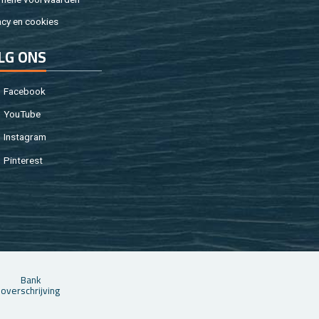
a­cy en coo­kies
LG ONS
Fa­cebook
You­Tu­be
In­st­agram
Pin­te­rest
Bank
over­schrij­ving