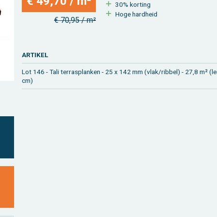
€ 49,70 / m²
30% kor­ting
Hoge hard­heid
€ 70,95 / m²
AR­TI­KEL
Lot 146 - Tali terras­planken - 25 x 142 mm (vlak/rib­bel) - 27,8 m² (l
cm)