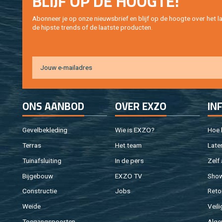
BLIJF OP DE HOOG­TE!
Abon­neer je op onze nieuws­brief en blijf op de hoog­te over het la
de hip­s­te trends of de laat­ste pro­duc­ten.
ONS AAN­BOD
OVER EXZO
IN
Ge­vel­be­kle­ding
Wie is EXZO?
Hoe b
Ter­ras
Het team
Laten
Tuin­af­slui­ting
In de pers
Zelf 
Bij­ge­bouw
EXZO TV
Sho
Con­struc­tie
Jobs
Re­to
Weide
Vei­li
Toe­gangs­poor­ten
Al­ge