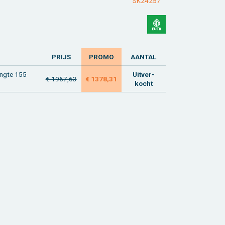
SK24257
PRIJS
PROMO
AAN­TAL
eng­te 155
Uit­ver­
€ 1967,63
€ 1378,31
kocht