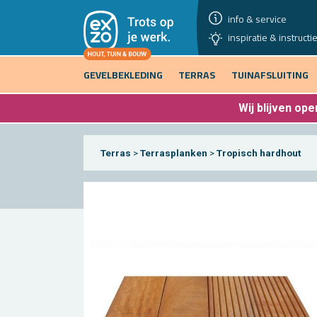
info & service
inspiratie & instructi
GEVELBEKLEDING
TERRAS
TUINAFSLUITING
Wij blijven
open
Terras
>
Terrasplanken
>
Tropisch hardhout