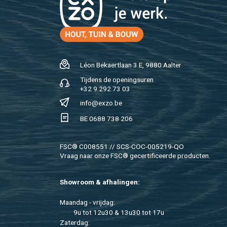
Léon Be­kaert­laan 3 E, 9880 Aal­ter
Tij­dens de ope­nings­uren
+32 9 292 73 03
info@​exzo.​be
BE 0688 738 206
FSC® C008551 // SCS-COC-005219-QO
Vraag naar onze FSC® ge­cer­ti­fi­ceer­de pro­duc­ten.
Show­room & af­ha­lin­gen:
Maan­dag - vrij­dag:
9u tot 12u30 & 13u30 tot 17u
Za­ter­dag: