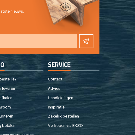
at­ste nieuws,
FO
SER­VI­CE
e­stel je?
Con­tact
 le­ve­ren
Ad­vies
af­ha­len
Hand­lei­din­gen
w­room
In­spi­ra­tie
ur­ne­ren
Za­ke­lijk be­stel­len
g be­ta­len
Ver­ko­pen via EXZO
­me­ne voor­waar­den