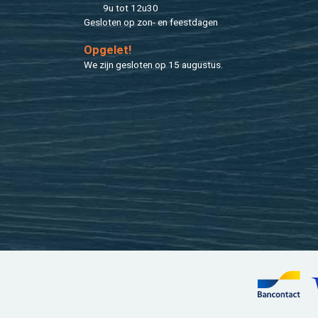
9u tot 12u30
Ge­slo­ten op zon- en feest­da­gen
Op­ge­let!
We zijn ge­slo­ten op 15 au­gus­tus.