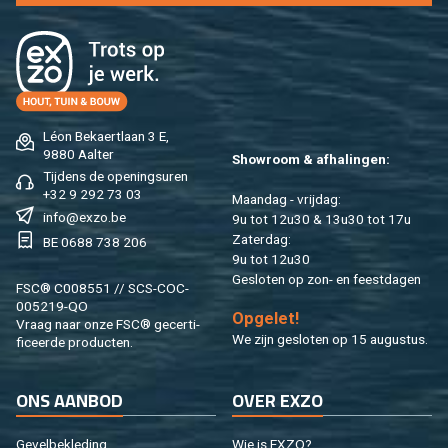
Léon Be­kaert­laan 3 E,
9880 Aal­ter
Show­room & af­ha­lin­gen:
Tij­dens de ope­nings­uren
+32 9 292 73 03
Maan­dag - vrij­dag:
info@​exzo.​be
9u tot 12u30 & 13u30 tot 17u
Za­ter­dag:
BE 0688 738 206
9u tot 12u30
Ge­slo­ten op zon- en feest­da­gen
FSC® C008551 // SCS-COC-
005219-QO
Op­ge­let!
Vraag naar onze FSC® ge­cer­ti­
We zijn ge­slo­ten op 15 au­gus­tus.
fi­ceer­de pro­duc­ten.
ONS AAN­BOD
OVER EXZO
Ge­vel­be­kle­ding
Wie is EXZO?