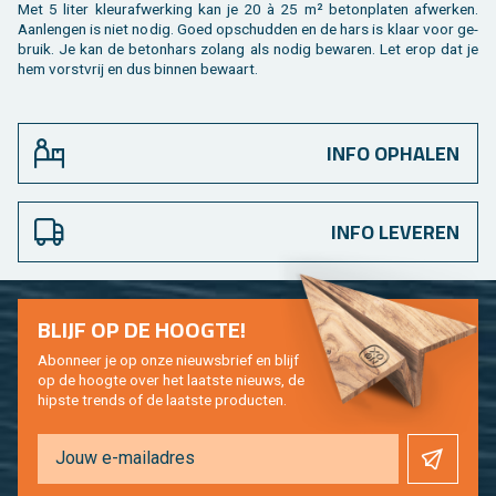
Met 5 liter kleu­raf­wer­king kan je 20 à 25 m² be­ton­pla­ten af­wer­ken.
Aan­len­gen is niet nodig. Goed op­schud­den en de hars is klaar voor ge­
bruik. Je kan de be­ton­hars zo­lang als nodig be­wa­ren. Let erop dat je
hem vorst­vrij en dus bin­nen be­waart.
INFO OPHALEN
INFO LEVEREN
BLIJF OP DE HOOG­TE!
Abon­neer je op onze nieuws­brief en blijf
op de hoog­te over het laat­ste nieuws, de
hip­s­te trends of de laat­ste pro­duc­ten.