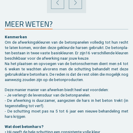
VORIGE
VOLGENDE
MEER WETEN?
Ken­mer­ken
Om de af­wer­kings­kleu­ren van de be­ton­pa­ne­len vol­le­dig tot hun recht
te laten komen, wor­den deze ge­kleur­de har­sen ge­bruikt. De be­ton­pla­
ten be­staan in twee vaste ba­sis­kleu­ren. Er zijn16 ver­schil­len­de kleu­ren
be­schik­baar voor de af­wer­king naar jouw keuze.
Na het plaat­sen en op­voe­gen van de be­ton­scher­men dient men ±4 tot
6 weken te wach­ten al­vo­rens men de schut­ting be­han­delt met deze
ge­bruiks­kla­re be­ton­hars. De reden is dat de rest oliën die mo­ge­lijk nog
aan­we­zig zou­den zijn op de be­ton­pro­duc­ten.
Deze ma­nier ma­nier van af­wer­ken biedt heel wat voor­de­len:
- Je ver­lengt de le­vens­duur van de be­ton­pa­ne­len.
- De af­wer­king is duur­za­mer, aan­ge­zien de hars in het beton trekt (in
te­gen­stel­ling tot verf).
- De schut­ting moet pas na 5 tot 6 jaar een nieu­we be­han­de­ling met
hars krij­gen.
Wat doet be­ton­hars?
• Hij geeft de hele schut­ting een con­sis­ten­te volle kleur.