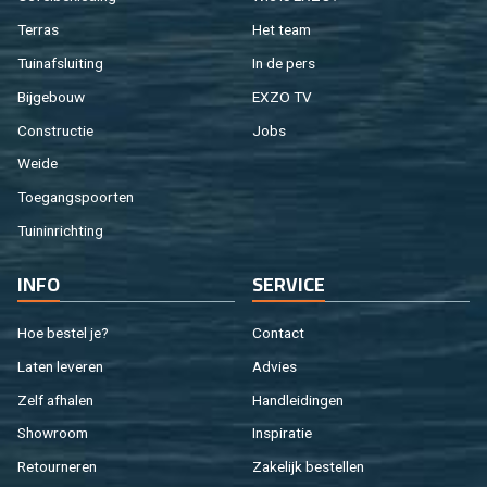
Ter­ras
Het team
Tuin­af­slui­ting
In de pers
Bij­ge­bouw
EXZO TV
Con­struc­tie
Jobs
Weide
Toe­gangs­poor­ten
Tuin­in­rich­ting
INFO
SER­VI­CE
Hoe be­stel je?
Con­tact
Laten le­ve­ren
Ad­vies
Zelf af­ha­len
Hand­lei­din­gen
Show­room
In­spi­ra­tie
Re­tour­ne­ren
Za­ke­lijk be­stel­len