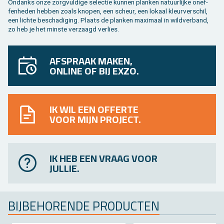
On­danks onze zorg­vul­di­ge se­lec­tie kun­nen plan­ken na­tuur­lij­ke on­ef­
fen­he­den heb­ben zoals kno­pen, een scheur, een lo­kaal kleur­ver­schil,
een lich­te be­scha­di­ging. Plaats de plan­ken maxi­maal in wild­ver­band,
zo heb je het min­ste ver­zaagd ver­lies.
AFSPRAAK MAKEN,
ONLINE OF BIJ EXZO.
IK WIL EEN OFFERTE
VOOR MIJN PROJECT.
IK HEB EEN VRAAG VOOR
JULLIE.
BIJ­BE­HO­REN­DE PRO­DUC­TEN