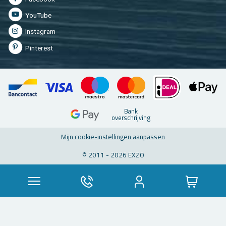
You­Tu­be
In­st­agram
Pin­te­rest
Bank
over­schrij­ving
Mijn coo­kie-in­stel­lin­gen aan­pas­sen
© 2011 - 2026 EXZO