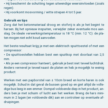
• Hij be­schermt de schut­ting tegen uit­wen­di­ge weers­in­vloe­den (zoals
regen).
• Hij voor­komt mos­vor­ming / witte stre­pen 4 tot 5 jaar.
Ge­bruik en tips
Zorg dat het be­ton­ma­te­ri­aal droog en stof­vrij is als je het be­gint te
har­sen. Bij het op­nieuw in­spui­ten, ver­wij­der zeker even­tu­e­le mos aan­
slag. De ide­a­le ver­wer­kings­tem­pe­ra­tuur is 18 °C (min. 12 °C): de pla­
ten mogen niet echt koud aan­voe­len.
Het beste re­sul­taat krijg je met een elek­trisch spuit­toe­stel of met een
com­pres­sor:
• De spuit­toe­stel­len heb­ben best een spuit­kop met door­laat van 2,5
mm.
• Als je een com­pres­sor han­teert, ge­bruik je best niet te­veel lucht­druk.
An­ders ver­ne­vel je te­veel naast de pla­ten en heb je mo­ge­lijk te wei­nig
pro­duct.
Wer­ken met een pap­bor­stel van ± 10cm breed en korte haren is ook
mo­ge­lijk. Schud in dat geval de bus­sen goed op en giet al­tijd de vol­le­
di­ge bus leeg in een emmer. Dom­pel vol­doen­de diep in het pro­duct, an­
ders ben je met schuim of lucht aan het wer­ken. Breng de hars mi­ni­
mum in 2 lagen (en vol­doen­de dik) aan en con­tro­leer op even­tu­e­le af­
drui­pin­gen.