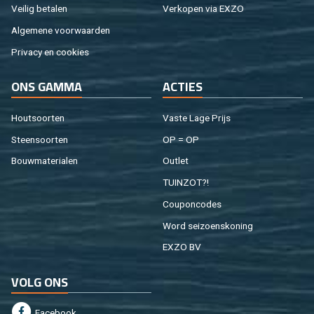
Vei­lig be­ta­len
Ver­ko­pen via EXZO
Al­ge­me­ne voor­waar­den
Pri­va­cy en coo­kies
ONS GAMMA
AC­TIES
Hout­soor­ten
Vaste Lage Prijs
Steen­soor­ten
OP = OP
Bouw­ma­te­ri­a­len
Out­let
TUIN­ZOT?!
Cou­pon­co­des
Word sei­zoens­ko­ning
EXZO BV
VOLG ONS
Fa­cebook