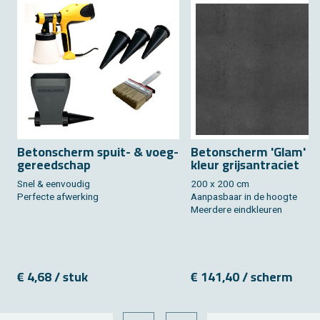
Be­ton­scherm spuit- & voeg­
Be­ton­scherm 'Glam' - b
ge­reed­schap
kleur grijsan­tra­ciet
Snel & een­vou­dig
200 x 200 cm
Per­fec­te af­wer­king
Aan­pas­baar in de hoog­te
Meer­de­re eind­kleu­ren
€ 4,68 / stuk
€ 141,40 / scherm