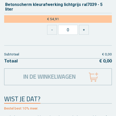
Be­ton­scherm kleu­raf­wer­king licht­grijs ral7039 - 5
liter
€ 54,91
Sub­to­taal
€ 0,00
To­taal
€ 0,00
IN DE WINKELWAGEN
WIST JE DAT?
Be­stel best 10% meer.