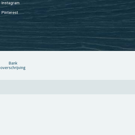
In­st­agram
Pin­te­rest
Bank
over­schrij­ving