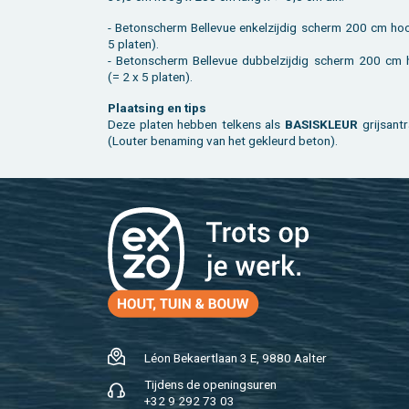
- Be­ton­scherm Bel­le­vue en­kel­zij­dig scherm 200 cm ho
5 pla­ten).
- Be­ton­scherm Bel­le­vue dub­bel­zij­dig scherm 200 cm
(= 2 x 5 pla­ten).
Plaat­sing en tips
Deze pla­ten heb­ben tel­kens als
BA­SIS­KLEUR
grijsan­tr
(Lou­ter be­na­ming van het ge­kleurd beton).
Léon Be­kaert­laan 3 E, 9880 Aal­ter
Tij­dens de ope­nings­uren
+32 9 292 73 03