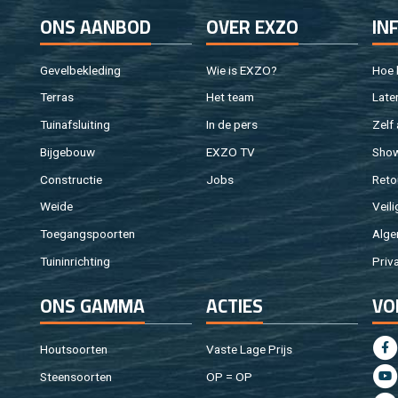
ONS AAN­BOD
OVER EXZO
IN
Ge­vel­be­kle­ding
Wie is EXZO?
Hoe b
Ter­ras
Het team
Laten
Tuin­af­slui­ting
In de pers
Zelf 
Bij­ge­bouw
EXZO TV
Sho
Con­struc­tie
Jobs
Re­to
Weide
Vei­li
Toe­gangs­poor­ten
Al­ge
Tuin­in­rich­ting
Pri­v
ONS GAMMA
AC­TIES
VO
Hout­soor­ten
Vaste Lage Prijs
Steen­soor­ten
OP = OP