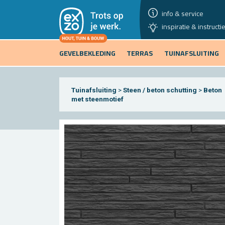
info & service
inspiratie & instructi
GEVELBEKLEDING
TERRAS
TUINAFSLUITING
Tuinafsluiting
>
Steen / beton schutting
>
Beton
met steenmotief