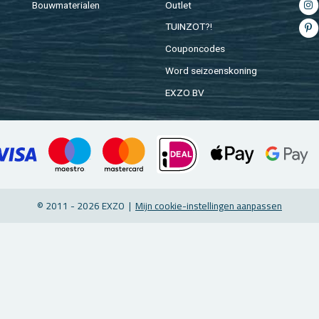
Bouw­ma­te­ri­a­len
Out­let
TUIN­ZOT?!
Cou­pon­co­des
Word sei­zoens­ko­ning
EXZO BV
© 2011 - 2026 EXZO |
Mijn coo­kie-in­stel­lin­gen aan­pas­sen