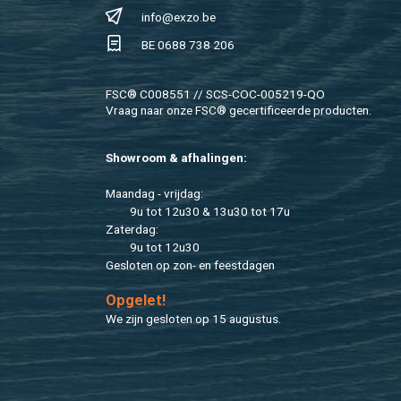
info@​exzo.​be
BE 0688 738 206
FSC® C008551 // SCS-COC-005219-QO
Vraag naar onze FSC® ge­cer­ti­fi­ceer­de pro­duc­ten.
Show­room & af­ha­lin­gen:
Maan­dag - vrij­dag:
9u tot 12u30 & 13u30 tot 17u
Za­ter­dag:
9u tot 12u30
Ge­slo­ten op zon- en feest­da­gen
Op­ge­let!
We zijn ge­slo­ten op 15 au­gus­tus.