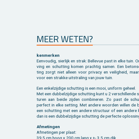
MEER WETEN?
ken­mer­ken
Een­vou­dig, sier­lijk en strak: Bel­le­vue past in elke tuin. 
ving en schut­ting komen prach­tig samen. Een be­ton­s
ting zorgt niet al­leen voor pri­va­cy en vei­lig­heid, ma
voor een strak­ke uit­stra­ling van jouw tuin.
Een en­kel­zij­di­ge schut­ting is een mooi, uni­form ge­heel.
Met een dub­bel­zij­di­ge schut­ting kunt u 2 ver­schil­len­de 
tu­ren aan beide zij­den com­bi­ne­ren. Zo past de schut
per­fect in elke set­ting. Met an­de­re woor­den wil­len de
een schut­ting met een an­de­re struc­tuur of een an­de­re 
dan is een dub­bel­zij­di­ge schut­ting de per­fec­te op­los­sin
Af­me­tin­gen
Af­me­tin­gen per plaat:
39,5 cm hoog x 200 cm lang x +- 3,5 cm dik.