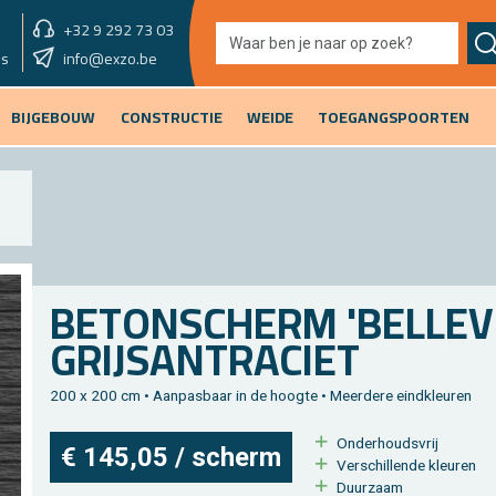
+32 9 292 73 03
showroom morgen
info@exzo.be
9u - 12u30 & 13u30 - 17u
es
BIJGEBOUW
CONSTRUCTIE
WEIDE
TOEGANGSPOORTEN
BE­TON­SCHERM 'BEL­LE­V
GRIJSAN­TRA­CIET
200 x 200 cm • Aan­pas­baar in de hoog­te • Meer­de­re eind­kleu­ren
On­der­houds­vrij
€ 145,05 / scherm
Ver­schil­len­de kleu­ren
Duur­zaam