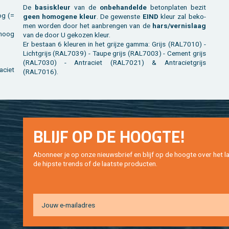
De
ba­sis­kleur
van de
on­be­han­del­de
be­ton­pla­ten bezit
og (=
geen ho­mo­ge­ne kleur
. De ge­wens­te
EIND
kleur zal be­ko­
men wor­den door het aan­bren­gen van de
hars/ver­nis­laag
 hoog
van de door U ge­ko­zen kleur.
Er be­staan 6 kleu­ren in het grij­ze gamma: Grijs (RAL7010) -
Licht­grijs (RAL7039) - Taupe grijs (RAL7003) - Ce­ment grijs
(RAL7030) - An­tra­ciet (RAL7021) & An­tra­ciet­grijs
a­ciet
(RAL7016).
BLIJF OP DE HOOG­TE!
Abon­neer je op onze nieuws­brief en blijf op de hoog­te over het la
de hip­s­te trends of de laat­ste pro­duc­ten.