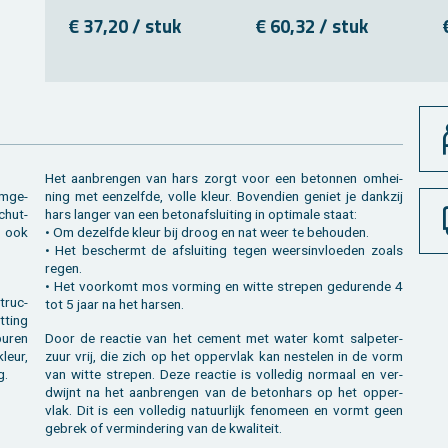
€ 37,20 / stuk
€ 60,32 / stuk
Het aan­bren­gen van hars zorgt voor een be­ton­nen om­hei­
Om­ge­
ning met een­zelf­de, volle kleur. Bo­ven­dien ge­niet je dank­zij
chut­
hars lan­ger van een be­ton­af­slui­ting in op­ti­ma­le staat:
ar ook
• Om de­zelf­de kleur bij droog en nat weer te be­hou­den.
• Het be­schermt de af­slui­ting tegen weers­in­vloe­den zoals
regen.
• Het voor­komt mos vor­ming en witte stre­pen ge­du­ren­de 4
struc­
tot 5 jaar na het har­sen.
­ting
 buren
Door de re­ac­tie van het ce­ment met water komt sal­pe­ter­
kleur,
zuur vrij, die zich op het op­per­vlak kan nes­te­len in de vorm
g.
van witte stre­pen. Deze re­ac­tie is vol­le­dig nor­maal en ver­
dwijnt na het aan­bren­gen van de be­ton­hars op het op­per­
vlak. Dit is een vol­le­dig na­tuur­lijk fe­no­meen en vormt geen
ge­brek of ver­min­de­ring van de kwa­li­teit.