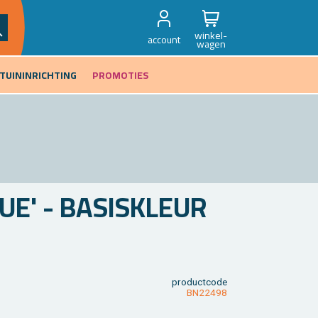
winkel-
account
wagen
TUININRICHTING
PROMOTIES
UE' - BA­SIS­KLEUR
product­code
BN22498