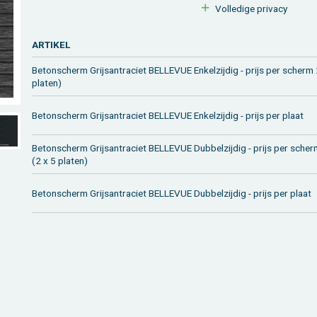
Vol­le­di­ge pri­va­cy
AR­TI­KEL
Be­ton­scherm Grijsan­tra­ciet BEL­LE­VUE En­kel­zij­dig - prijs per sche
pla­ten)
Be­ton­scherm Grijsan­tra­ciet BEL­LE­VUE En­kel­zij­dig - prijs per plaat
Be­ton­scherm Grijsan­tra­ciet BEL­LE­VUE Dub­bel­zij­dig - prijs per sc
(2 x 5 pla­ten)
Be­ton­scherm Grijsan­tra­ciet BEL­LE­VUE Dub­bel­zij­dig - prijs per plaat