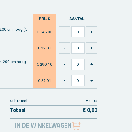
PRIJS
AAN­TAL
rm 200 cm hoog (5
€ 145,05
€ 29,01
herm 200 cm hoog
€ 290,10
€ 29,01
Sub­to­taal
€ 0,00
To­taal
€ 0,00
IN DE WINKELWAGEN