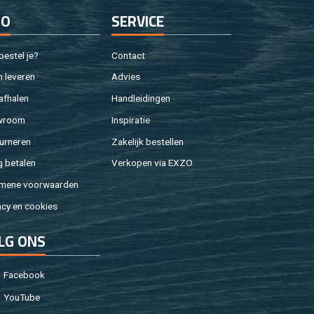
FO
SER­VI­CE
e­stel je?
Con­tact
 le­ve­ren
Ad­vies
af­ha­len
Hand­lei­din­gen
w­room
In­spi­ra­tie
ur­ne­ren
Za­ke­lijk be­stel­len
g be­ta­len
Ver­ko­pen via EXZO
­me­ne voor­waar­den
a­cy en coo­kies
LG ONS
Fa­cebook
You­Tu­be