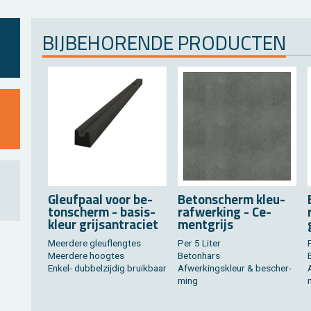
BIJ­BE­HO­REN­DE PRO­DUC­TEN
Gleuf­paal voor be­
Be­ton­scherm kleu­
ton­scherm - ba­sis­
raf­wer­king - Ce­
kleur grijsan­tra­ciet
ment­grijs
Meer­de­re gleu­fleng­tes
Per 5 Liter
P
Meer­de­re hoog­tes
Be­ton­hars
Enkel- dub­bel­zij­dig bruik­baar
Af­wer­kings­kleur & be­scher­
ming