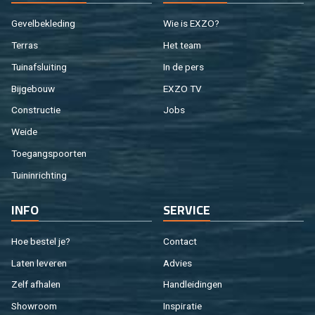
Ge­vel­be­kle­ding
Wie is EXZO?
Ter­ras
Het team
Tuin­af­slui­ting
In de pers
Bij­ge­bouw
EXZO TV
Con­struc­tie
Jobs
Weide
Toe­gangs­poor­ten
Tuin­in­rich­ting
INFO
SER­VI­CE
Hoe be­stel je?
Con­tact
Laten le­ve­ren
Ad­vies
Zelf af­ha­len
Hand­lei­din­gen
Show­room
In­spi­ra­tie