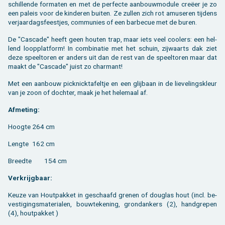
schil­len­de for­ma­ten en met de per­fec­te aan­bouw­mo­du­le creëer je zo
een pa­leis voor de kin­de­ren bui­ten. Ze zul­len zich rot amu­se­ren tij­dens
ver­jaar­dags­feest­jes, com­mu­nies of een bar­be­cue met de buren.
De "Cas­ca­de" heeft geen hou­ten trap, maar iets veel coo­lers: een hel­
lend loop­plat­form! In com­bi­na­tie met het schuin, zij­waarts dak ziet
deze speel­to­ren er an­ders uit dan de rest van de speel­to­ren maar dat
maakt de "Cas­ca­de" juist zo char­mant!
Met een aan­bouw pick­nick­ta­fel­tje en een glij­baan in de lie­ve­lings­kleur
van je zoon of doch­ter, maak je het he­le­maal af.
Af­me­ting:
Hoog­te
264 cm
Leng­te
162 cm
Breed­te
154 cm
Ver­krijg­baar:
Keuze van Hout­pak­ket in ge­schaafd gre­nen of dou­g­las hout (incl. be­
ves­ti­gings­ma­te­ri­a­len, bouw­te­ke­ning, grondan­kers (2), hand­gre­pen
(4), hout­pak­ket )