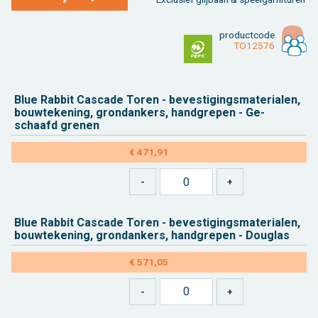
product­code
TO12576
Blue Rab­bit Cas­ca­de Toren - be­ves­ti­gings­ma­te­ri­a­len,
bouw­te­ke­ning, grondan­kers, hand­gre­pen - Ge­
schaafd gre­nen
€ 471,91
Blue Rab­bit Cas­ca­de Toren - be­ves­ti­gings­ma­te­ri­a­len,
bouw­te­ke­ning, grondan­kers, hand­gre­pen - Dou­g­las
€ 571,05