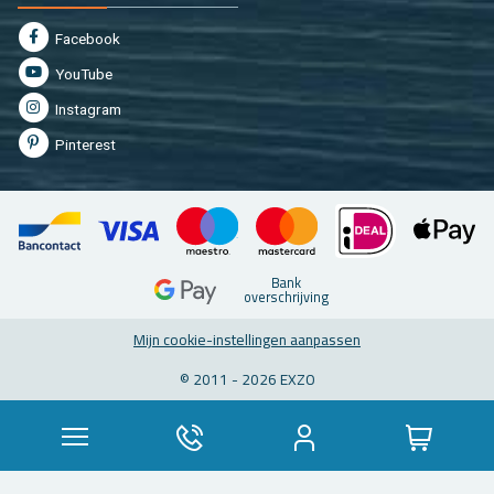
Fa­cebook
You­Tu­be
In­st­agram
Pin­te­rest
Bank
over­schrij­ving
Mijn coo­kie-in­stel­lin­gen aan­pas­sen
© 2011 - 2026 EXZO