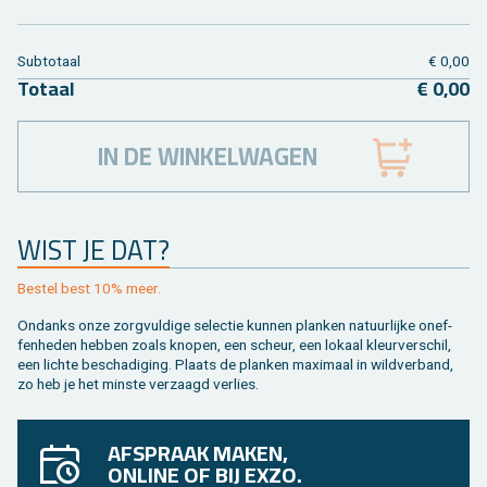
Sub­to­taal
€ 0,00
To­taal
€ 0,00
IN DE WINKELWAGEN
WIST JE DAT?
Be­stel best 10% meer.
On­danks onze zorg­vul­di­ge se­lec­tie kun­nen plan­ken na­tuur­lij­ke on­ef­
fen­he­den heb­ben zoals kno­pen, een scheur, een lo­kaal kleur­ver­schil,
een lich­te be­scha­di­ging. Plaats de plan­ken maxi­maal in wild­ver­band,
zo heb je het min­ste ver­zaagd ver­lies.
AFSPRAAK MAKEN,
ONLINE OF BIJ EXZO.