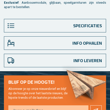
Ex­clu­sief
: Aan­bouw­mo­du­le, glij­baan, speel­gar­ni­tu­ren zijn steeds
apart te be­stel­len.
SPECIFICATIES
INFO OPHALEN
INFO LEVEREN
BLIJF OP DE HOOG­TE!
Abon­neer je op onze nieuws­brief en blijf
op de hoog­te over het laat­ste nieuws, de
hip­s­te trends of de laat­ste pro­duc­ten.