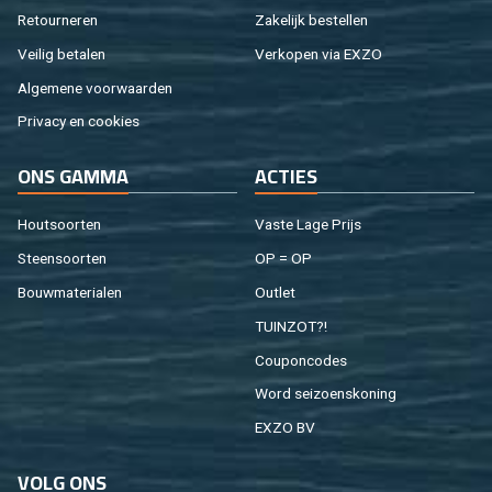
Re­tour­ne­ren
Za­ke­lijk be­stel­len
Vei­lig be­ta­len
Ver­ko­pen via EXZO
Al­ge­me­ne voor­waar­den
Pri­va­cy en coo­kies
ONS GAMMA
AC­TIES
Hout­soor­ten
Vaste Lage Prijs
Steen­soor­ten
OP = OP
Bouw­ma­te­ri­a­len
Out­let
TUIN­ZOT?!
Cou­pon­co­des
Word sei­zoens­ko­ning
EXZO BV
VOLG ONS