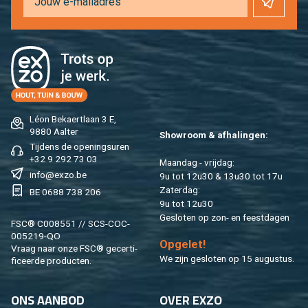
Léon Be­kaert­laan 3 E,
9880 Aal­ter
Show­room & af­ha­lin­gen:
Tij­dens de ope­nings­uren
+32 9 292 73 03
Maan­dag - vrij­dag:
info@​exzo.​be
9u tot 12u30 & 13u30 tot 17u
Za­ter­dag:
BE 0688 738 206
9u tot 12u30
Ge­slo­ten op zon- en feest­da­gen
FSC® C008551 // SCS-COC-
005219-QO
Op­ge­let!
Vraag naar onze FSC® ge­cer­ti­
We zijn ge­slo­ten op 15 au­gus­tus.
fi­ceer­de pro­duc­ten.
ONS AAN­BOD
OVER EXZO