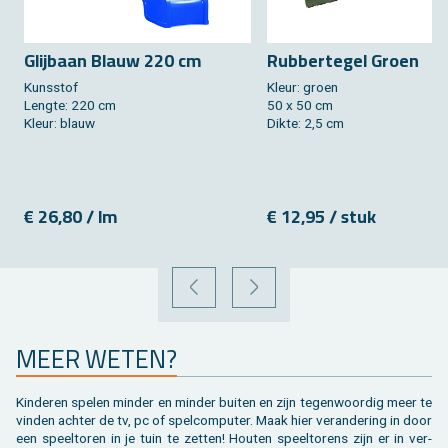
Glij­baan Blauw 220 cm
Rub­ber­te­gel Groen
Kuns­stof
Kleur: groen
Leng­te: 220 cm
50 x 50 cm
Kleur: blauw
Dikte: 2,5 cm
€ 26,80 / lm
€ 12,95 / stuk
VORIGE
VOLGENDE
MEER WETEN?
Kin­de­ren spe­len min­der en min­der bui­ten en zijn te­gen­woor­dig meer te
vin­den ach­ter de tv, pc of spel­com­pu­ter. Maak hier ver­an­de­ring in door
een speel­to­ren in je tuin te zet­ten! Hou­ten speel­to­rens zijn er in ver­