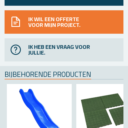
IK WIL EEN OFFERTE
VOOR MIJN PROJECT.
IK HEB EEN VRAAG VOOR
JULLIE.
BIJ­BE­HO­REN­DE PRO­DUC­TEN