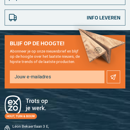
INFO LEVEREN
BLIJF OP DE HOOG­TE!
Abon­neer je op onze nieuws­brief en blijf
op de hoog­te over het laat­ste nieuws, de
hip­s­te trends of de laat­ste pro­duc­ten.
Léon Be­kaert­laan 3 E,