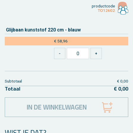
product­code
TO12602
Glij­baan kunst­stof 220 cm - blauw
€ 58,96
Sub­to­taal
€ 0,00
To­taal
€ 0,00
IN DE WINKELWAGEN
WIST JE DAT?