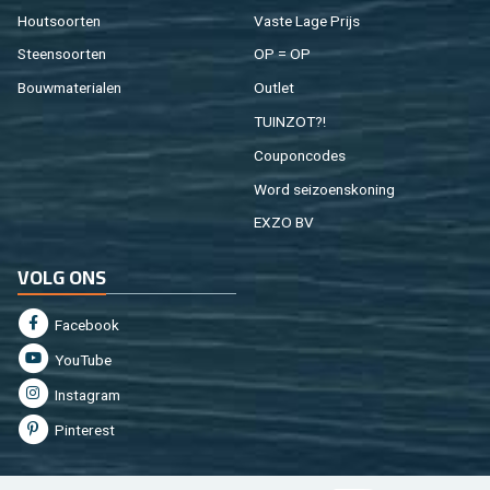
Hout­soor­ten
Vaste Lage Prijs
Steen­soor­ten
OP = OP
Bouw­ma­te­ri­a­len
Out­let
TUIN­ZOT?!
Cou­pon­co­des
Word sei­zoens­ko­ning
EXZO BV
VOLG ONS
Fa­cebook
You­Tu­be
In­st­agram
Pin­te­rest