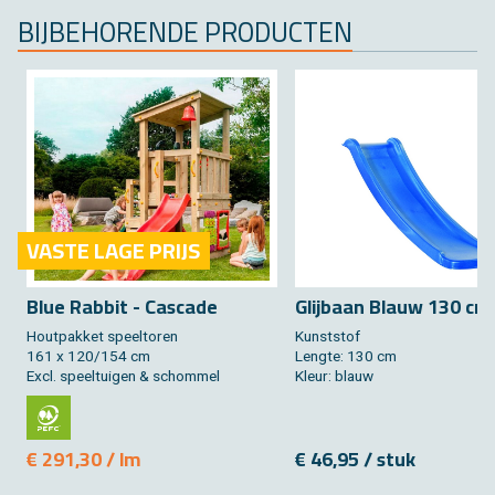
BIJ­BE­HO­REN­DE PRO­DUC­TEN
VASTE LAGE PRIJS
Blue Rab­bit - Cas­ca­de
Glij­baan Blauw 130 cm
Hout­pak­ket speel­to­ren
Kunst­stof
161 x 120/154 cm
Leng­te: 130 cm
Excl. speel­tui­gen & schom­mel
Kleur: blauw
€ 291,30 / lm
€ 46,95 / stuk