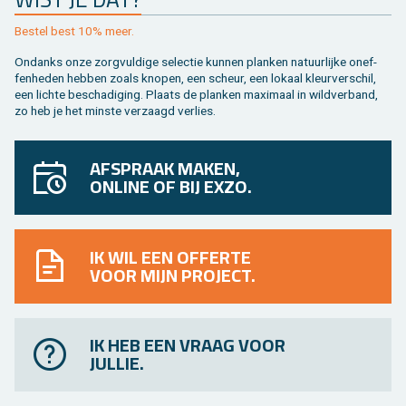
Be­stel best 10% meer.
On­danks onze zorg­vul­di­ge se­lec­tie kun­nen plan­ken na­tuur­lij­ke on­ef­
fen­he­den heb­ben zoals kno­pen, een scheur, een lo­kaal kleur­ver­schil,
een lich­te be­scha­di­ging. Plaats de plan­ken maxi­maal in wild­ver­band,
zo heb je het min­ste ver­zaagd ver­lies.
AFSPRAAK MAKEN,
ONLINE OF BIJ EXZO.
IK WIL EEN OFFERTE
VOOR MIJN PROJECT.
IK HEB EEN VRAAG VOOR
JULLIE.