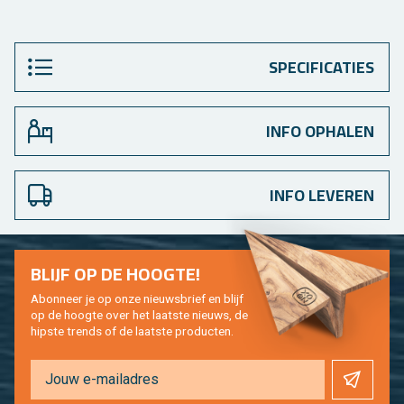
SPECIFICATIES
INFO OPHALEN
INFO LEVEREN
BLIJF OP DE HOOG­TE!
Abon­neer je op onze nieuws­brief en blijf
op de hoog­te over het laat­ste nieuws, de
hip­s­te trends of de laat­ste pro­duc­ten.