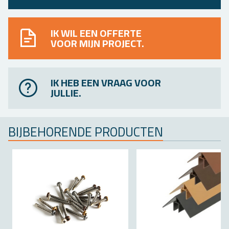
IK WIL EEN OFFERTE
VOOR MIJN PROJECT.
IK HEB EEN VRAAG VOOR
JULLIE.
BIJ­BE­HO­REN­DE PRO­DUC­TEN