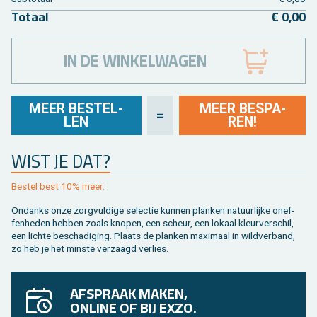
To­taal
€ 0,00
IN DE WINKELWAGEN
MEER BE­STEL­
MEER BE­SPA­
=
LEN
REN!
WIST JE DAT?
Be­stel best 10% meer.
On­danks onze zorg­vul­di­ge se­lec­tie kun­nen plan­ken na­tuur­lij­ke on­ef­
fen­he­den heb­ben zoals kno­pen, een scheur, een lo­kaal kleur­ver­schil,
een lich­te be­scha­di­ging. Plaats de plan­ken maxi­maal in wild­ver­band,
zo heb je het min­ste ver­zaagd ver­lies.
AFSPRAAK MAKEN,
ONLINE OF BIJ EXZO.