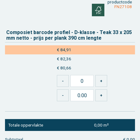
product­code
FN27108
Com­po­siet bar­co­de pro­fiel - D-klas­se - Teak 33 x 205
mm netto - prijs per plank 390 cm leng­te
€ 84,91
€ 82,36
€ 80,66
To­ta­le op­per­vlak­te
0,00 m²
Sub­to­taal
€ 0,00