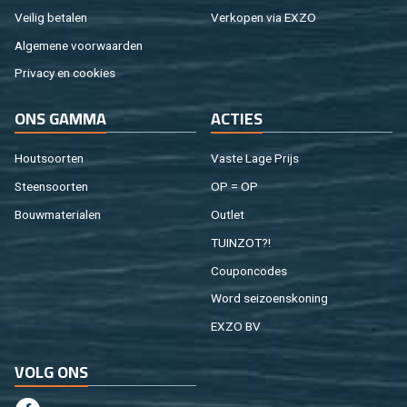
Vei­lig be­ta­len
Ver­ko­pen via EXZO
Al­ge­me­ne voor­waar­den
Pri­va­cy en coo­kies
ONS GAMMA
AC­TIES
Hout­soor­ten
Vaste Lage Prijs
Steen­soor­ten
OP = OP
Bouw­ma­te­ri­a­len
Out­let
TUIN­ZOT?!
Cou­pon­co­des
Word sei­zoens­ko­ning
EXZO BV
VOLG ONS