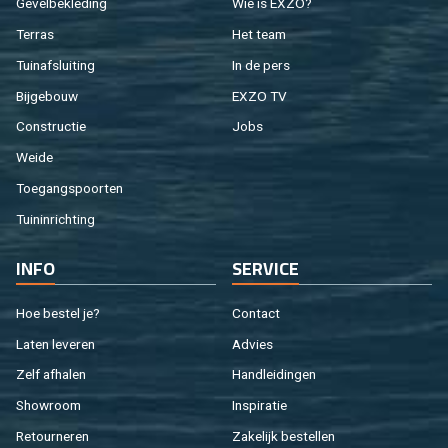
Ge­vel­be­kle­ding
Wie is EXZO?
Ter­ras
Het team
Tuin­af­slui­ting
In de pers
Bij­ge­bouw
EXZO TV
Con­struc­tie
Jobs
Weide
Toe­gangs­poor­ten
Tuin­in­rich­ting
INFO
SER­VI­CE
Hoe be­stel je?
Con­tact
Laten le­ve­ren
Ad­vies
Zelf af­ha­len
Hand­lei­din­gen
Show­room
In­spi­ra­tie
Re­tour­ne­ren
Za­ke­lijk be­stel­len