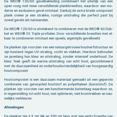
De WEO® 120/60 ge­vel­be­kle­ding com­bi­neert het ui­ter­lijk van een
open voeg met twee ver­schil­len­de plank­breed­tes, waar­door een mo­
der­ne en ex­clu­sie­ve gevel ont­staat. Dank­zij de extra brede com­po­siet
plank creëer je een strak­ke, rus­ti­ge uit­stra­ling die per­fect past bij
zowel ge­vels als tuin­wan­den.
De WEO® 120/60 is uit­ste­kend te com­bi­ne­ren met de WEO® 60 Dub­
bel en WEO® 35 Tri­ple pro­fie­len. Door ver­schil­len­de breed­tes met el­
kaar te com­bi­ne­ren ont­staat een speels, ei­gen­tijds ge­vel­beeld.
De plan­ken zijn voor­zien van een na­tuur­ge­trou­we hout­nerf­struc­tuur en
zijn be­stand tegen UV-stra­ling, vocht en vlek­ken. Hier­door be­hou­den
ze ja­ren­lang hun kleur en uit­stra­ling, zon­der in­ten­sief on­der­houd. De
kleur Teak geeft de warme uit­stra­ling van echt hout, ge­com­bi­neerd
met de duur­zaam­heid en on­der­houds­vrien­de­lijk­heid van hoog­waar­dig
hout­com­po­siet.
Hout­com­po­siet is een duur­zaam ma­te­ri­aal ge­maakt uit een ge­pers­te
com­bi­na­tie van ge­re­cy­cled hout­stof en po­ly­e­thy­leen (kunst­stof). De
plan­ken zijn voor­zien van een be­scher­men­de bui­ten­laag waar­door ze,
in te­gen­stel­ling tot echt hout, niet splin­te­ren, niet krom­trek­ken en nau­
we­lijks ver­kleu­ren.
Af­me­tin­gen
De plan­ken zijn 3,3 cm dik en 390 cm lang, met een netto breed­te van