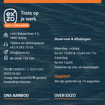
Léon Be­kaert­laan 3 E,
9880 Aal­ter
Show­room & af­ha­lin­gen:
Tij­dens de ope­nings­uren
+32 9 292 73 03
Maan­dag - vrij­dag:
info@​exzo.​be
9u tot 12u30 & 13u30 tot 17u
Za­ter­dag:
BE 0688 738 206
9u tot 12u30
Ge­slo­ten op zon- en feest­da­gen
FSC® C008551 // SCS-COC-
005219-QO
Op­ge­let!
Vraag naar onze FSC® ge­cer­ti­
We zijn ge­slo­ten op 15 au­gus­tus.
fi­ceer­de pro­duc­ten.
ONS AAN­BOD
OVER EXZO