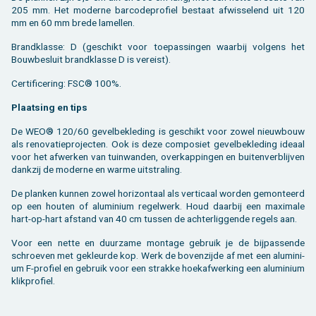
205 mm. Het mo­der­ne bar­co­de­pro­fiel be­staat af­wis­se­lend uit 120
mm en 60 mm brede la­mel­len.
Brand­klas­se: D (ge­schikt voor toe­pas­sin­gen waar­bij vol­gens het
Bouw­be­sluit brand­klas­se D is ver­eist).
Cer­ti­fi­ce­ring: FSC® 100%.
Plaat­sing en tips
De WEO® 120/60 ge­vel­be­kle­ding is ge­schikt voor zowel nieuw­bouw
als re­no­va­tie­pro­jec­ten. Ook is deze com­po­siet ge­vel­be­kle­ding ide­aal
voor het af­wer­ken van tuin­wan­den, over­kap­pin­gen en bui­ten­ver­blij­ven
dank­zij de mo­der­ne en warme uit­stra­ling.
De plan­ken kun­nen zowel ho­ri­zon­taal als ver­ti­caal wor­den ge­mon­teerd
op een hou­ten of alu­mi­ni­um re­gel­werk. Houd daar­bij een maxi­ma­le
hart-op-hart af­stand van 40 cm tus­sen de ach­ter­lig­gen­de re­gels aan.
Voor een nette en duur­za­me mon­ta­ge ge­bruik je de bij­pas­sen­de
schroe­ven met ge­kleur­de kop. Werk de bo­ven­zij­de af met een alu­mi­ni­
um F-pro­fiel en ge­bruik voor een strak­ke hoekaf­wer­king een alu­mi­ni­um
klik­pro­fiel.