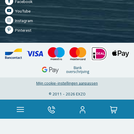
Fa­cebook
You­Tu­be
In­st­agram
Pin­te­rest
Bank
over­schrij­ving
Mijn coo­kie-in­stel­lin­gen aan­pas­sen
© 2011 - 2026 EXZO