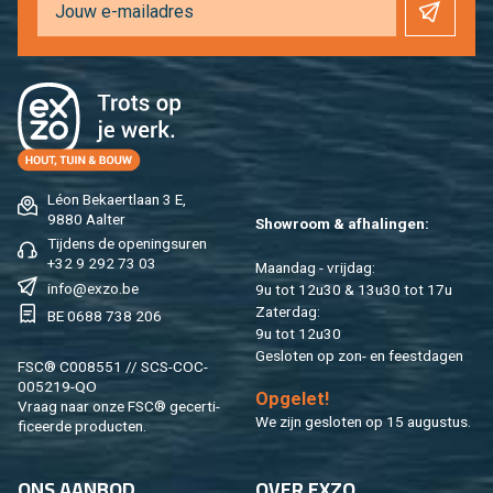
Léon Be­kaert­laan 3 E,
9880 Aal­ter
Show­room & af­ha­lin­gen:
Tij­dens de ope­nings­uren
+32 9 292 73 03
Maan­dag - vrij­dag:
info@​exzo.​be
9u tot 12u30 & 13u30 tot 17u
Za­ter­dag:
BE 0688 738 206
9u tot 12u30
Ge­slo­ten op zon- en feest­da­gen
FSC® C008551 // SCS-COC-
005219-QO
Op­ge­let!
Vraag naar onze FSC® ge­cer­ti­
We zijn ge­slo­ten op 15 au­gus­tus.
fi­ceer­de pro­duc­ten.
ONS AAN­BOD
OVER EXZO