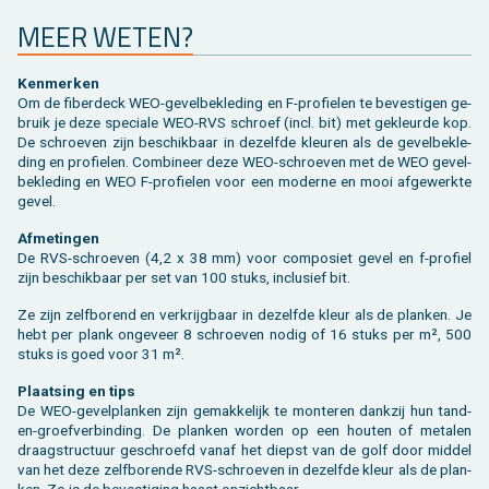
MEER WETEN?
Ken­mer­ken
Om de fi­ber­deck WEO-ge­vel­be­kle­ding en F-pro­fie­len te be­ves­ti­gen ge­
bruik je deze spe­ci­a­le WEO-RVS schroef (incl. bit) met ge­kleur­de kop.
De schroe­ven zijn be­schik­baar in de­zelf­de kleu­ren als de ge­vel­be­kle­
ding en pro­fie­len. Com­bi­neer deze WEO-schroe­ven met de WEO ge­vel­
be­kle­ding en WEO F-pro­fie­len voor een mo­der­ne en mooi af­ge­werk­te
gevel.
Af­me­tin­gen
De RVS-schroe­ven (4,2 x 38 mm) voor com­po­siet gevel en f-pro­fiel
zijn be­schik­baar per set van 100 stuks, in­clu­sief bit.
Ze zijn zelf­bo­rend en ver­krijg­baar in de­zelf­de kleur als de plan­ken. Je
hebt per plank on­ge­veer 8 schroe­ven nodig of 16 stuks per m², 500
stuks is goed voor 31 m².
Plaat­sing en tips
De WEO-ge­vel­plan­ken zijn ge­mak­ke­lijk te mon­te­ren dank­zij hun tand-
en-groef­ver­bin­ding. De plan­ken wor­den op een hou­ten of me­ta­len
draag­struc­tuur ge­schroefd vanaf het diep­st van de golf door mid­del
van het deze zelf­bo­ren­de RVS-schroe­ven in de­zelf­de kleur als de plan­