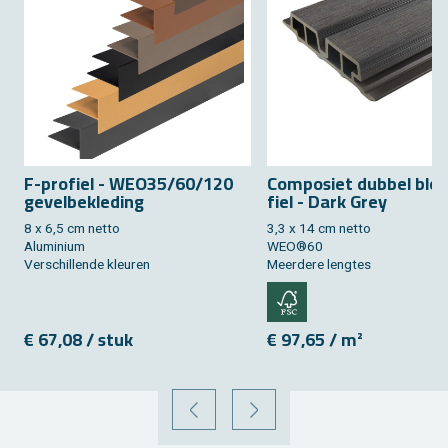
F-pro­fiel - WEO35/60/120
Com­po­siet dub­bel blok
ge­vel­be­kle­ding
fiel - Dark Grey
8 x 6,5 cm netto
3,3 x 14 cm netto
Alu­mi­ni­um
WEO®60
Ver­schil­len­de kleu­ren
Meer­de­re leng­tes
€ 67,08 / stuk
€ 97,65 / m²
VORIGE
VOLGENDE