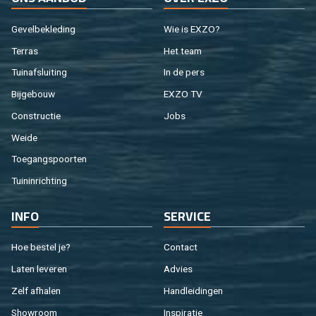
Ge­vel­be­kle­ding
Wie is EXZO?
Ter­ras
Het team
Tuin­af­slui­ting
In de pers
Bij­ge­bouw
EXZO TV
Con­struc­tie
Jobs
Weide
Toe­gangs­poor­ten
Tuin­in­rich­ting
INFO
SER­VI­CE
Hoe be­stel je?
Con­tact
Laten le­ve­ren
Ad­vies
Zelf af­ha­len
Hand­lei­din­gen
Show­room
In­spi­ra­tie