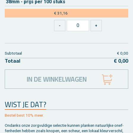
38mm - prijs per 100 stuks
€ 31,16
Sub­to­taal
€ 0,00
To­taal
€ 0,00
IN DE WINKELWAGEN
WIST JE DAT?
Be­stel best 10% meer.
On­danks onze zorg­vul­di­ge se­lec­tie kun­nen plan­ken na­tuur­lij­ke on­ef­
fen­he­den heb­ben zoals kno­pen, een scheur, een lo­kaal kleur­ver­schil,