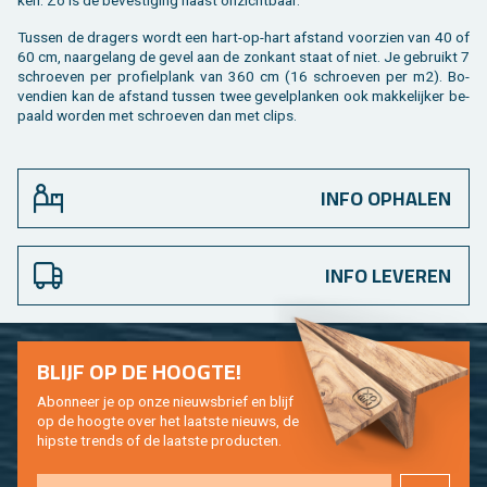
ken. Zo is de be­ves­ti­ging haast on­zicht­baar.
Tus­sen de dra­gers wordt een hart-op-hart af­stand voor­zien van 40 of
60 cm, naar­ge­lang de gevel aan de zon­kant staat of niet. Je ge­bruikt 7
schroe­ven per pro­fiel­plank van 360 cm (16 schroe­ven per m2). Bo­
ven­dien kan de af­stand tus­sen twee ge­vel­plan­ken ook mak­ke­lij­ker be­
paald wor­den met schroe­ven dan met clips.
INFO OPHALEN
INFO LEVEREN
BLIJF OP DE HOOG­TE!
Abon­neer je op onze nieuws­brief en blijf
op de hoog­te over het laat­ste nieuws, de
hip­s­te trends of de laat­ste pro­duc­ten.