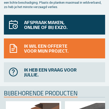
een lich­te be­scha­di­ging. Plaats de plan­ken maxi­maal in wild­ver­band,
zo heb je het min­ste ver­zaagd ver­lies.
AFSPRAAK MAKEN,
ONLINE OF BIJ EXZO.
IK WIL EEN OFFERTE
VOOR MIJN PROJECT.
IK HEB EEN VRAAG VOOR
JULLIE.
BIJ­BE­HO­REN­DE PRO­DUC­TEN