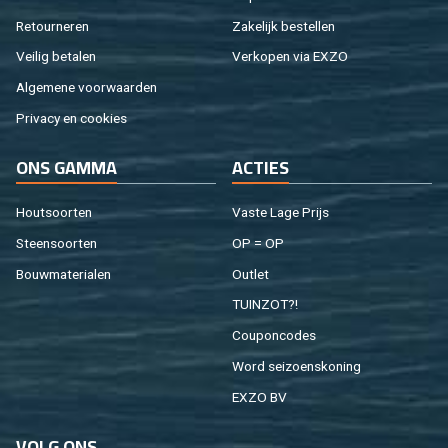
Re­tour­ne­ren
Za­ke­lijk be­stel­len
Vei­lig be­ta­len
Ver­ko­pen via EXZO
Al­ge­me­ne voor­waar­den
Pri­va­cy en coo­kies
ONS GAMMA
AC­TIES
Hout­soor­ten
Vaste Lage Prijs
Steen­soor­ten
OP = OP
Bouw­ma­te­ri­a­len
Out­let
TUIN­ZOT?!
Cou­pon­co­des
Word sei­zoens­ko­ning
EXZO BV
VOLG ONS