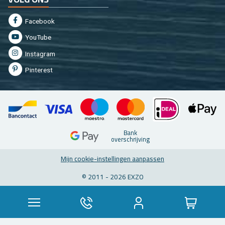
Fa­cebook
You­Tu­be
In­st­agram
Pin­te­rest
Bank
over­schrij­ving
Mijn coo­kie-in­stel­lin­gen aan­pas­sen
© 2011 - 2026 EXZO