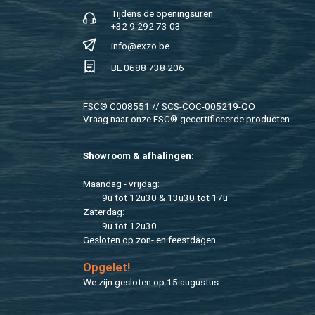
Tij­dens de ope­nings­uren
+32 9 292 73 03
info@​exzo.​be
BE 0688 738 206
FSC® C008551 // SCS-COC-005219-QO
Vraag naar onze FSC® ge­cer­ti­fi­ceer­de pro­duc­ten.
Show­room & af­ha­lin­gen:
Maan­dag - vrij­dag:
9u tot 12u30 & 13u30 tot 17u
Za­ter­dag:
9u tot 12u30
Ge­slo­ten op zon- en feest­da­gen
Op­ge­let!
We zijn ge­slo­ten op 15 au­gus­tus.