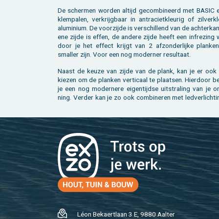
De scher­men wor­den al­tijd ge­com­bi­neerd met BASIC 
klem­pa­len, ver­krijg­baar in an­tra­ciet­kleu­rig of zil­ver­kl
alu­mi­ni­um. De voor­zij­de is ver­schil­lend van de ach­ter­ka
ene zijde is effen, de an­de­re zijde heeft een in­fre­zing
door je het ef­fect krijgt van 2 af­zon­der­lij­ke plan­ke
smal­ler zijn. Voor een nog mo­der­ner re­sul­taat.
Naast de keuze van zijde van de plank, kan je er ook
kie­zen om de plan­ken ver­ti­caal te plaat­sen. Hier­door
je een nog mo­der­ne­re ei­gen­tijd­se uit­stra­ling van je o
ning. Ver­der kan je zo ook com­bi­ne­ren met led­ver­lich­t
Léon Be­kaert­laan 3 E, 9880 Aal­ter