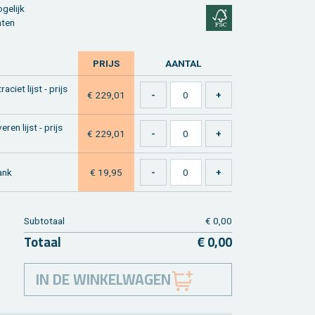
ge­lijk
n­ten
PRIJS
AAN­TAL
­ciet lijst - prijs
€ 229,01
ren lijst - prijs
€ 229,01
lank
€ 19,95
Sub­to­taal
€ 0,00
To­taal
€ 0,00
IN DE WINKELWAGEN