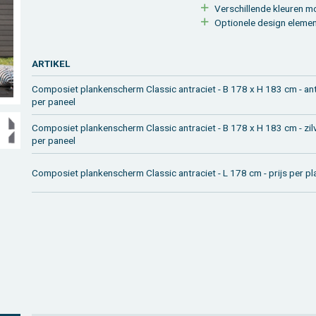
Ver­schil­len­de kleu­ren mo­
Op­ti­o­ne­le de­sign ele­me
AR­TI­KEL
Com­po­siet plan­ken­scherm Clas­sic an­tra­ciet - B 178 x H 183 cm - an­tra
per pa­neel
Com­po­siet plan­ken­scherm Clas­sic an­tra­ciet - B 178 x H 183 cm - zil­ve­
per pa­neel
Com­po­siet plan­ken­scherm Clas­sic an­tra­ciet - L 178 cm - prijs per p