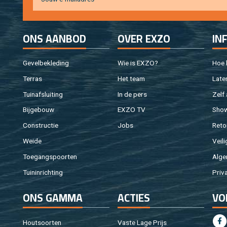
ONS AAN­BOD
OVER EXZO
IN
Ge­vel­be­kle­ding
Wie is EXZO?
Hoe b
Ter­ras
Het team
Laten
Tuin­af­slui­ting
In de pers
Zelf 
Bij­ge­bouw
EXZO TV
Sho
Con­struc­tie
Jobs
Re­to
Weide
Vei­li
Toe­gangs­poor­ten
Al­ge
Tuin­in­rich­ting
Pri­v
ONS GAMMA
AC­TIES
VO
Hout­soor­ten
Vaste Lage Prijs