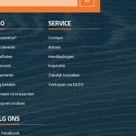
FO
SER­VI­CE
e­stel je?
Con­tact
 le­ve­ren
Ad­vies
af­ha­len
Hand­lei­din­gen
w­room
In­spi­ra­tie
ur­ne­ren
Za­ke­lijk be­stel­len
g be­ta­len
Ver­ko­pen via EXZO
­me­ne voor­waar­den
a­cy en coo­kies
LG ONS
Fa­cebook