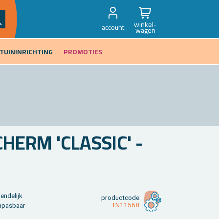
winkel-
account
wagen
TUININRICHTING
PROMOTIES
HERM 'CLAS­SIC' -
n­de­lijk
product­code
TN11568
n­pas­baar