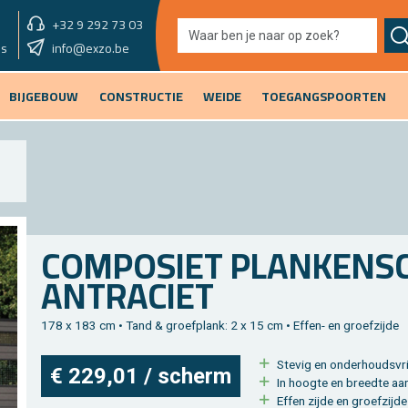
+32 9 292 73 03
showroom vandaag
info@exzo.be
9u - 12u30
es
BIJGEBOUW
CONSTRUCTIE
WEIDE
TOEGANGSPOORTEN
COM­PO­SIET PLAN­KEN­SC
AN­TRA­CIET
178 x 183 cm • Tand & groef­plank: 2 x 15 cm • Effen- en groef­zij­de
Ste­vig en on­der­houds­vrie
€ 229,01 / scherm
In hoog­te en breed­te aa
Effen zijde en groef­zij­de