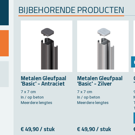
BIJ­BE­HO­REN­DE PRO­DUC­TEN
Me­ta­len Gleuf­paal
Me­ta­len Gleuf­paal
'Basic' - An­tra­ciet
'Basic' - Zil­ver
7 x 7 cm
7 x 7 cm
In / op beton
In / op beton
Meer­de­re leng­tes
Meer­de­re leng­tes
€ 49,90 / stuk
€ 49,90 / stuk