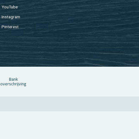
You­Tu­be
In­st­agram
Pin­te­rest
Bank
over­schrij­ving