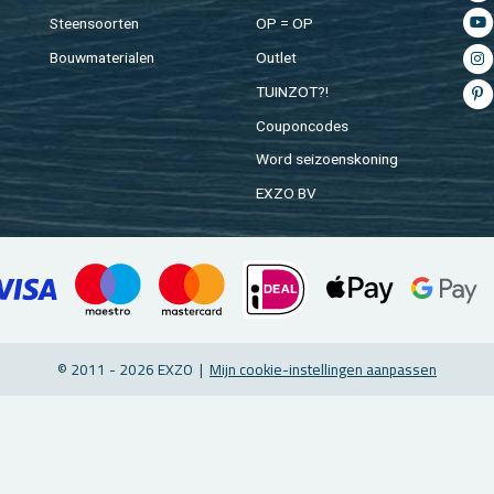
Steen­soor­ten
OP = OP
Bouw­ma­te­ri­a­len
Out­let
TUIN­ZOT?!
Cou­pon­co­des
Word sei­zoens­ko­ning
EXZO BV
© 2011 - 2026 EXZO |
Mijn coo­kie-in­stel­lin­gen aan­pas­sen