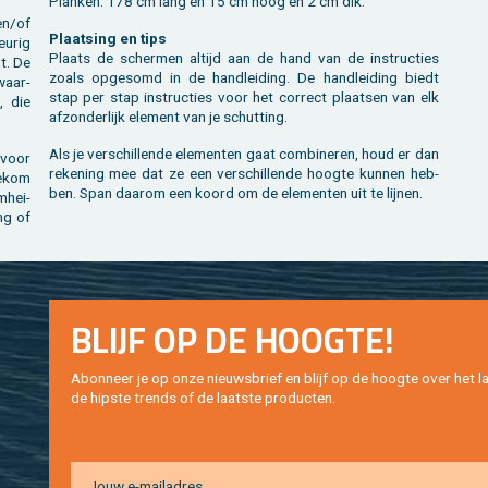
Plan­ken: 178 cm lang en 15 cm hoog en 2 cm dik.
en/of
Plaat­sing en tips
eu­rig
Plaats de scher­men al­tijd aan de hand van de in­struc­ties
nt. De
zoals op­ge­somd in de hand­lei­ding. De hand­lei­ding biedt
 waar­
stap per stap in­struc­ties voor het cor­rect plaat­sen van elk
n, die
af­zon­der­lijk ele­ment van je schut­ting.
Als je ver­schil­len­de ele­men­ten gaat com­bi­ne­ren, houd er dan
 voor
re­ke­ning mee dat ze een ver­schil­len­de hoog­te kun­nen heb­
 bekom
ben. Span daar­om een koord om de ele­men­ten uit te lij­nen.
m­hei­
ing of
BLIJF OP DE HOOG­TE!
Abon­neer je op onze nieuws­brief en blijf op de hoog­te over het la
de hip­s­te trends of de laat­ste pro­duc­ten.