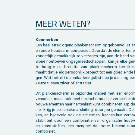
MEER WETEN?
Ken­mer­ken
Een heel strak ogend plan­ken­scherm op­ge­bouwd uit sta
en on­der­houds­arm com­po­siet. Door­dat de ele­men­ten e
zon­der­lijk ge­mak­ke­lijk te ver­za­gen zijn, aan de hand v
wo­ne hout­be­wer­kings­ge­reed­schap­pen, kan je elke ge­
te hoog­te en breed­te van plan­ken­scherm be­rei­ken
maakt dat je elk per­soon­lijk pro­ject tot een goed einde
gen. Wat be­treft de om­ka­de­rings­lijst heb je dan nog e
keuze tus­sen zil­ver of an­tra­ciet.
Dit plan­ken­scherm is bij­zon­der sta­biel met een enor­m
vens­duur, maar ook heel flexi­bel omdat je ver­schil­len­
bouw­ele­men­ten naar har­ten­lust kunt com­bi­ne­ren. Op d
nier krijg je een unie­ke af­slui­ting, door jou ge­maakt. De
ken, en bij­ge­volg ook de scher­men, ken­nen hun ver­ho
sta­bi­li­teit door een com­bi­na­tie van or­ga­ni­sche hout­v
en kunst­stof­fen, een meng­sel dat beter be­kend staa
com­po­siet.