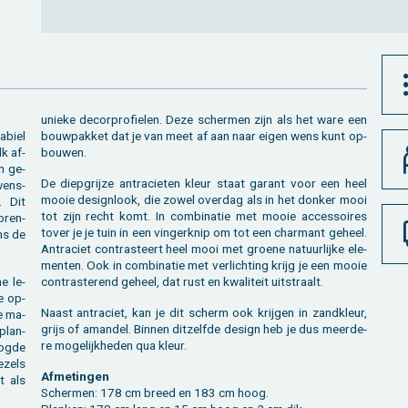
unie­ke de­cor­pro­fie­len. Deze scher­men zijn als het ware een
­biel
bouw­pak­ket dat je van meet af aan naar eigen wens kunt op­
lk af­
bou­wen.
an ge­
De diep­grij­ze an­tra­cie­ten kleur staat ga­rant voor een heel
wens­
mooie de­sign­look, die zowel over­dag als in het don­ker mooi
. Dit
tot zijn recht komt. In com­bi­na­tie met mooie ac­ces­soi­res
 bren­
tover je je tuin in een vin­ger­knip om tot een char­mant ge­heel.
ens de
An­tra­ciet con­tras­teert heel mooi met groe­ne na­tuur­lij­ke ele­
men­ten. Ook in com­bi­na­tie met ver­lich­ting krijg je een mooie
e le­
con­tras­te­rend ge­heel, dat rust en kwa­li­teit uit­straalt.
de op­
Naast an­tra­ciet, kan je dit scherm ook krij­gen in zand­kleur,
ie ma­
grijs of aman­del. Bin­nen dit­zelf­de de­sign heb je dus meer­de­
 plan­
re mo­ge­lijk­he­den qua kleur.
og­de
e­zels
Af­me­tin­gen
t als
Scher­men: 178 cm breed en 183 cm hoog.