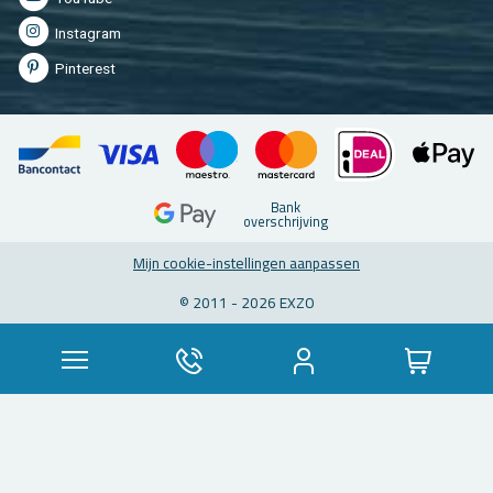
In­st­agram
Pin­te­rest
Bank
over­schrij­ving
Mijn coo­kie-in­stel­lin­gen aan­pas­sen
© 2011 - 2026 EXZO