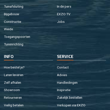
Tuin­af­slui­ting
In de pers
Bij­ge­bouw
EXZO TV
Con­struc­tie
Jobs
Weide
Toe­gangs­poor­ten
Tuin­in­rich­ting
INFO
SER­VI­CE
Hoe be­stel je?
Con­tact
Laten le­ve­ren
Ad­vies
Zelf af­ha­len
Hand­lei­din­gen
Show­room
In­spi­ra­tie
Re­tour­ne­ren
Za­ke­lijk be­stel­len
Vei­lig be­ta­len
Ver­ko­pen via EXZO