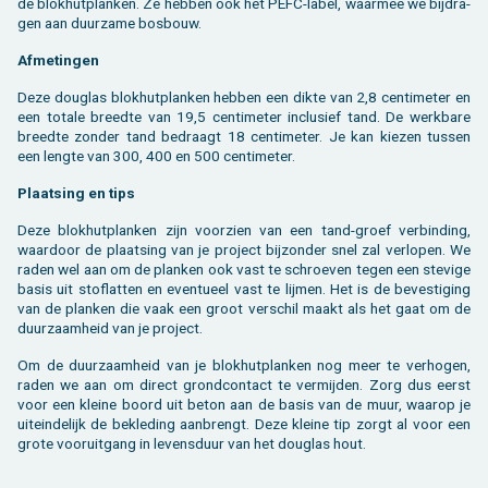
de blok­hut­plan­ken. Ze heb­ben ook het PEFC-label, waar­mee we bij­dra­
gen aan duur­za­me bos­bouw.
Af­me­tin­gen
Deze dou­g­las blok­hut­plan­ken heb­ben een dikte van 2,8 cen­ti­me­ter en
een to­ta­le breed­te van 19,5 cen­ti­me­ter in­clu­sief tand. De werk­ba­re
breed­te zon­der tand be­draagt 18 cen­ti­me­ter. Je kan kie­zen tus­sen
een leng­te van 300, 400 en 500 cen­ti­me­ter.
Plaat­sing en tips
Deze blok­hut­plan­ken zijn voor­zien van een tand-groef ver­bin­ding,
waar­door de plaat­sing van je pro­ject bij­zon­der snel zal ver­lo­pen. We
raden wel aan om de plan­ken ook vast te schroe­ven tegen een ste­vi­ge
basis uit stof­lat­ten en even­tu­eel vast te lij­men. Het is de be­ves­ti­ging
van de plan­ken die vaak een groot ver­schil maakt als het gaat om de
duur­zaam­heid van je pro­ject.
Om de duur­zaam­heid van je blok­hut­plan­ken nog meer te ver­ho­gen,
raden we aan om di­rect grond­con­tact te ver­mij­den. Zorg dus eerst
voor een klei­ne boord uit beton aan de basis van de muur, waar­op je
uit­ein­de­lijk de be­kle­ding aan­brengt. Deze klei­ne tip zorgt al voor een
grote voor­uit­gang in le­vens­duur van het dou­g­las hout.