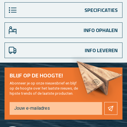
SPECIFICATIES
INFO OPHALEN
INFO LEVEREN
BLIJF OP DE HOOG­TE!
Abon­neer je op onze nieuws­brief en blijf
op de hoog­te over het laat­ste nieuws, de
hip­s­te trends of de laat­ste pro­duc­ten.