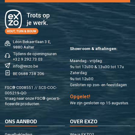
Léon Be­kaert­laan 3 E,
9880 Aal­ter
Show­room & af­ha­lin­gen:
Tij­dens de ope­nings­uren
+32 9 292 73 03
Maan­dag - vrij­dag:
info@​exzo.​be
9u tot 12u30 & 13u30 tot 17u
Za­ter­dag:
BE 0688 738 206
9u tot 12u30
Ge­slo­ten op zon- en feest­da­gen
FSC® C008551 // SCS-COC-
005219-QO
Op­ge­let!
Vraag naar onze FSC® ge­cer­ti­
We zijn ge­slo­ten op 15 au­gus­tus.
fi­ceer­de pro­duc­ten.
ONS AAN­BOD
OVER EXZO
Ge­vel­be­kle­ding
Wie is EXZO?