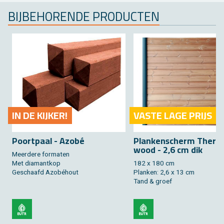
BIJ­BE­HO­REN­DE PRO­DUC­TEN
IN DE KIJ­KER!
VASTE LAGE PRIJS
Poort­paal - Azobé
Plan­ken­scherm Ther­
wood - 2,6 cm dik
Meer­de­re for­ma­ten
Met dia­mant­kop
182 x 180 cm
Ge­schaafd Azobéhout
Plan­ken: 2,6 x 13 cm
Tand & groef