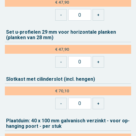
€ 47,90
Set u-pro­fie­len 29 mm voor ho­ri­zon­ta­le plan­ken
(plan­ken van 28 mm)
€ 47,90
Slot­kast met ci­lin­der­slot (incl. hen­gen)
€ 70,10
Plaat­duim: 40 x 100 mm gal­va­nisch ver­zinkt - voor op­
han­ging poort - per stuk