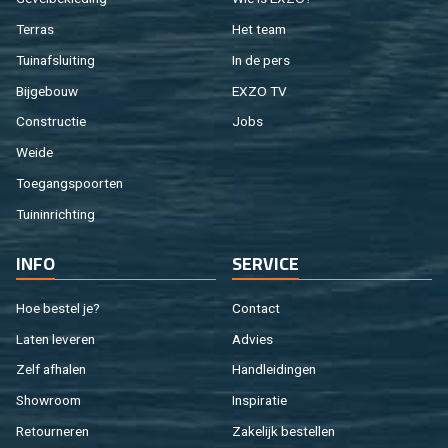
Ter­ras
Het team
Tuin­af­slui­ting
In de pers
Bij­ge­bouw
EXZO TV
Con­struc­tie
Jobs
Weide
Toe­gangs­poor­ten
Tuin­in­rich­ting
INFO
SER­VI­CE
Hoe be­stel je?
Con­tact
Laten le­ve­ren
Ad­vies
Zelf af­ha­len
Hand­lei­din­gen
Show­room
In­spi­ra­tie
Re­tour­ne­ren
Za­ke­lijk be­stel­len