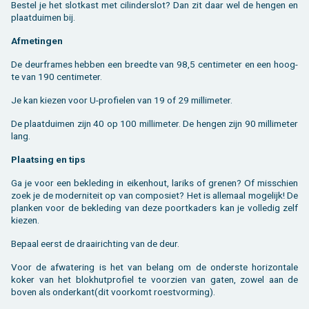
Be­stel je het slot­kast met ci­lin­der­slot? Dan zit daar wel de hen­gen en
plaat­dui­men bij.
Af­me­tin­gen
De deur­fra­mes heb­ben een breed­te van 98,5 cen­ti­me­ter en een hoog­
te van 190 cen­ti­me­ter.
Je kan kie­zen voor U-pro­fie­len van 19 of 29 mil­li­me­ter.
De plaat­dui­men zijn 40 op 100 mil­li­me­ter. De hen­gen zijn 90 mil­li­me­ter
lang.
Plaat­sing en tips
Ga je voor een be­kle­ding in ei­ken­hout, la­riks of gre­nen? Of mis­schien
zoek je de mo­der­ni­teit op van com­po­siet? Het is al­le­maal mo­ge­lijk! De
plan­ken voor de be­kle­ding van deze poort­ka­ders kan je vol­le­dig zelf
kie­zen.
Be­paal eerst de draai­rich­ting van de deur.
Voor de af­wa­te­ring is het van be­lang om de on­der­ste ho­ri­zon­ta­le
koker van het blok­hut­pro­fiel te voor­zien van gaten, zowel aan de
boven als on­der­kant(dit voor­komt roest­vor­ming).