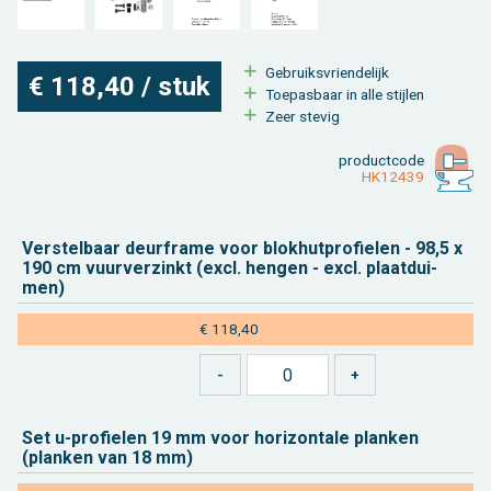
Ge­bruiks­vrien­de­lijk
€ 118,40 / stuk
Toe­pas­baar in alle stij­len
Zeer ste­vig
product­code
HK12439
Ver­stel­baar deur­fra­me voor blok­hut­pro­fie­len - 98,5 x
190 cm vuur­ver­zinkt (excl. hen­gen - excl. plaat­dui­
men)
€ 118,40
Set u-pro­fie­len 19 mm voor ho­ri­zon­ta­le plan­ken
(plan­ken van 18 mm)