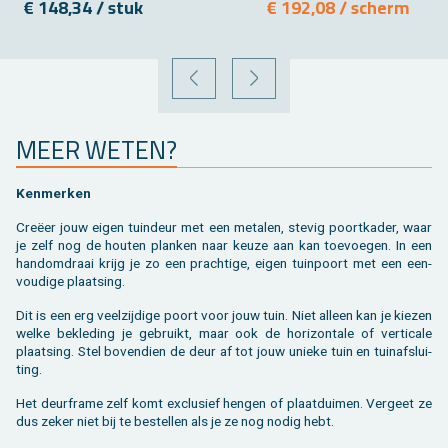
€ 148,34 / stuk
€ 192,08 / scherm
VORIGE
VOLGENDE
MEER WETEN?
Ken­mer­ken
Creëer jouw eigen tuin­deur met een me­ta­len, ste­vig poort­ka­der, waar
je zelf nog de hou­ten plan­ken naar keuze aan kan toe­voe­gen. In een
hand­om­draai krijg je zo een prach­ti­ge, eigen tuin­poort met een een­
vou­di­ge plaat­sing.
Dit is een erg veel­zij­di­ge poort voor jouw tuin. Niet al­leen kan je kie­zen
welke be­kle­ding je ge­bruikt, maar ook de ho­ri­zon­ta­le of ver­ti­ca­le
plaat­sing. Stel bo­ven­dien de deur af tot jouw unie­ke tuin en tuin­af­slui­
ting.
Het deur­fra­me zelf komt ex­clu­sief hen­gen of plaat­dui­men. Ver­geet ze
dus zeker niet bij te be­stel­len als je ze nog nodig hebt.