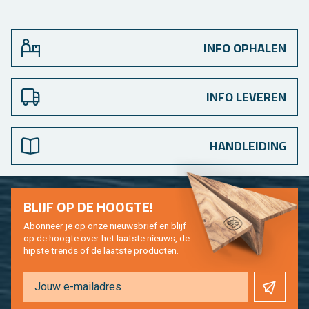
INFO OPHALEN
INFO LEVEREN
HANDLEIDING
BLIJF OP DE HOOG­TE!
Abon­neer je op onze nieuws­brief en blijf
op de hoog­te over het laat­ste nieuws, de
hip­s­te trends of de laat­ste pro­duc­ten.