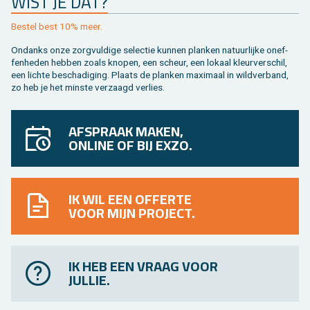
WIST JE DAT?
Be­stel best 10% meer.
On­danks onze zorg­vul­di­ge se­lec­tie kun­nen plan­ken na­tuur­lij­ke on­ef­
fen­he­den heb­ben zoals kno­pen, een scheur, een lo­kaal kleur­ver­schil,
een lich­te be­scha­di­ging. Plaats de plan­ken maxi­maal in wild­ver­band,
zo heb je het min­ste ver­zaagd ver­lies.
AFSPRAAK MAKEN,
ONLINE OF BIJ EXZO.
IK WIL EEN OFFERTE
VOOR MIJN PROJECT.
IK HEB EEN VRAAG VOOR
JULLIE.