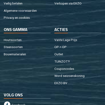
Vei­lig be­ta­len
Ver­ko­pen via EXZO
Al­ge­me­ne voor­waar­den
Pri­va­cy en coo­kies
ONS GAMMA
AC­TIES
Hout­soor­ten
Vaste Lage Prijs
Steen­soor­ten
OP = OP
Bouw­ma­te­ri­a­len
Out­let
TUIN­ZOT?!
Cou­pon­co­des
Word sei­zoens­ko­ning
EXZO BV
VOLG ONS
Fa­cebook