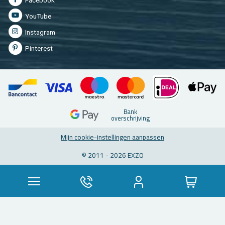
You­Tu­be
In­st­agram
Pin­te­rest
Bank
over­schrij­ving
Mijn coo­kie-in­stel­lin­gen aan­pas­sen
© 2011 - 2026 EXZO