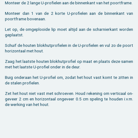
Mon­teer de 2 lange U-pro­fie­len aan de bin­nen­kant van het poort­fra­me.
Mon­teer dan 1 van de 2 korte U-pro­fie­len aan de bin­nen­kant van
poort­fra­me bo­ven­aan.
Let op, de om­ge­plooi­de lip moet al­tijd aan de schar­nier­kant wor­den
ge­plaatst.
Schuif de hou­ten blok­hut­pro­fie­len in de U-pro­fie­len en vul zo de poort
ho­ri­zon­taal met hout.
Zaag het laat­ste hou­ten blok­hut­pro­fiel op maat en plaats deze samen
met het laat­ste U-pro­fiel onder in de deur.
Buig on­der­aan het U-pro­fiel om, zodat het hout vast komt te zit­ten in
de sta­len pro­fie­len.
Zet het hout niet vast met schroe­ven. Houd re­ke­ning om ver­ti­caal on­
ge­veer 2 cm en ho­ri­zon­taal on­ge­veer 0.5 cm spe­ling te hou­den i.v.m.
de wer­king van het hout.