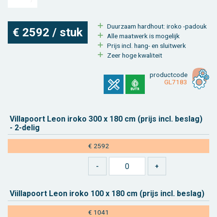
Duur­zaam hard­hout: iroko -pa­douk
€ 2592 / stuk
Alle maat­werk is mo­ge­lijk
Prijs incl. hang- en sluit­werk
Zeer hoge kwa­li­teit
product­code
GL7183
Vil­lapoort Leon iroko 300 x 180 cm (prijs incl. be­slag)
- 2-delig
€ 2592
Vi­il­lapoort Leon iroko 100 x 180 cm (prijs incl. be­slag)
€ 1041