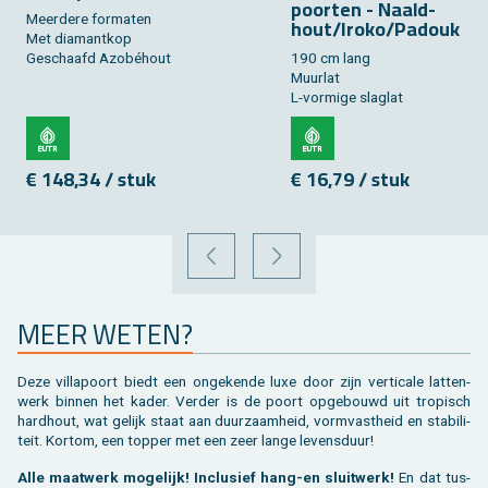
poor­ten - Naald­
Meer­de­re for­ma­ten
hout/Iroko/Pa­douk
Met dia­mant­kop
Ge­schaafd Azobéhout
190 cm lang
Muur­lat
L-vor­mi­ge slag­lat
€ 148,34 / stuk
€ 16,79 / stuk
VORIGE
VOLGENDE
MEER WETEN?
Deze vil­lapoort biedt een on­ge­ken­de luxe door zijn ver­ti­ca­le lat­ten­
werk bin­nen het kader. Ver­der is de poort op­ge­bouwd uit tro­pisch
hard­hout, wat ge­lijk staat aan duur­zaam­heid, vorm­vast­heid en sta­bi­li­
teit. Kort­om, een top­per met een zeer lange le­vens­duur!
Alle maat­werk mo­ge­lijk! In­clu­sief hang-en sluit­werk!
En dat tus­