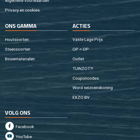
Al­ge­me­ne voor­waar­den
Pri­va­cy en coo­kies
ONS GAMMA
AC­TIES
Hout­soor­ten
Vaste Lage Prijs
Steen­soor­ten
OP = OP
Bouw­ma­te­ri­a­len
Out­let
TUIN­ZOT?!
Cou­pon­co­des
Word sei­zoens­ko­ning
EXZO BV
VOLG ONS
Fa­cebook
You­Tu­be