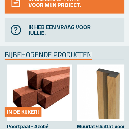
VOOR MIJN PROJECT.
IK HEB EEN VRAAG VOOR
JULLIE.
BIJ­BE­HO­REN­DE PRO­DUC­TEN
IN DE KIJ­KER!
Poort­paal - Azobé
Muur­lat/sluit­lat voor 