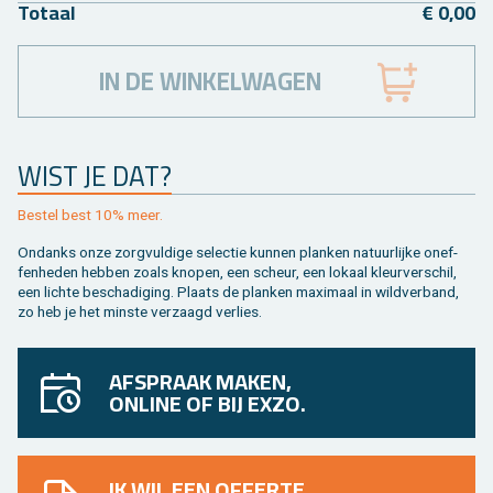
To­taal
€ 0,00
IN DE WINKELWAGEN
WIST JE DAT?
Be­stel best 10% meer.
On­danks onze zorg­vul­di­ge se­lec­tie kun­nen plan­ken na­tuur­lij­ke on­ef­
fen­he­den heb­ben zoals kno­pen, een scheur, een lo­kaal kleur­ver­schil,
een lich­te be­scha­di­ging. Plaats de plan­ken maxi­maal in wild­ver­band,
zo heb je het min­ste ver­zaagd ver­lies.
AFSPRAAK MAKEN,
ONLINE OF BIJ EXZO.
IK WIL EEN OFFERTE