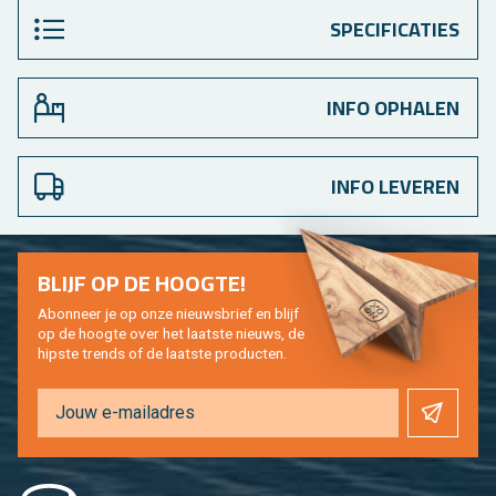
SPECIFICATIES
INFO OPHALEN
INFO LEVEREN
BLIJF OP DE HOOG­TE!
Abon­neer je op onze nieuws­brief en blijf
op de hoog­te over het laat­ste nieuws, de
hip­s­te trends of de laat­ste pro­duc­ten.