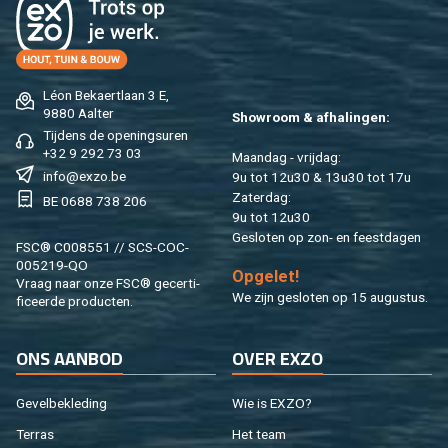
Léon Be­kaert­laan 3 E,
9880 Aal­ter
Show­room & af­ha­lin­gen:
Tij­dens de ope­nings­uren
+32 9 292 73 03
Maan­dag - vrij­dag:
info@​exzo.​be
9u tot 12u30 & 13u30 tot 17u
Za­ter­dag:
BE 0688 738 206
9u tot 12u30
Ge­slo­ten op zon- en feest­da­gen
FSC® C008551 // SCS-COC-
005219-QO
Op­ge­let!
Vraag naar onze FSC® ge­cer­ti­
We zijn ge­slo­ten op 15 au­gus­tus.
fi­ceer­de pro­duc­ten.
ONS AAN­BOD
OVER EXZO
Ge­vel­be­kle­ding
Wie is EXZO?
Ter­ras
Het team