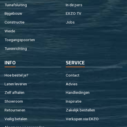
Tuin­af­slui­ting
In de pers
Bij­ge­bouw
EXZO TV
Con­struc­tie
Jobs
Weide
Toe­gangs­poor­ten
Tuin­in­rich­ting
INFO
SER­VI­CE
Hoe be­stel je?
Con­tact
Laten le­ve­ren
Ad­vies
Zelf af­ha­len
Hand­lei­din­gen
Show­room
In­spi­ra­tie
Re­tour­ne­ren
Za­ke­lijk be­stel­len
Vei­lig be­ta­len
Ver­ko­pen via EXZO