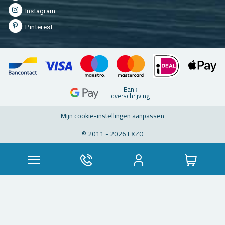
In­st­agram
Pin­te­rest
Bank
over­schrij­ving
Mijn coo­kie-in­stel­lin­gen aan­pas­sen
© 2011 - 2026 EXZO