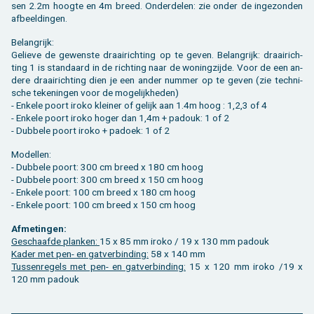
sen 2.2m hoog­te en 4m breed. On­der­de­len: zie onder de in­ge­zon­den
af­beel­din­gen.
Be­lang­rijk:
Ge­lie­ve de ge­wens­te draai­rich­ting op te geven. Be­lang­rijk: draai­rich­
ting 1 is stan­daard in de rich­ting naar de wo­ning­zij­de. Voor de een an­
de­re draai­rich­ting dien je een ander num­mer op te geven (zie tech­ni­
sche te­ke­nin­gen voor de mo­ge­lijk­he­den)
- En­ke­le poort iroko klei­ner of ge­lijk aan 1.4m hoog : 1,2,3 of 4
- En­ke­le poort iroko hoger dan 1,4m + pa­douk: 1 of 2
- Dub­be­le poort iroko + pa­doek: 1 of 2
Mo­del­len:
- Dub­be­le poort: 300 cm breed x 180 cm hoog
- Dub­be­le poort: 300 cm breed x 150 cm hoog
- En­ke­le poort: 100 cm breed x 180 cm hoog
- En­ke­le poort: 100 cm breed x 150 cm hoog
Af­me­tin­gen:
Ge­schaaf­de plan­ken:
15 x 85 mm iroko / 19 x 130 mm pa­douk
Kader met pen- en gat­ver­bin­ding:
58 x 140 mm
Tus­sen­re­gels met pen- en gat­ver­bin­ding:
15 x 120 mm iroko /19 x
120 mm pa­douk