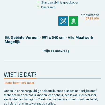
Stan­daard­kit is goed­ko­per
Duur­zaam
product­code
CR13106
Eik Ge­bin­te Ver­non - 991 x 540 cm - Alle Maat­werk
Mo­ge­lijk
Prijs op aan­vraag
WIST JE DAT?
Be­stel best 10% meer.
On­danks onze zorg­vul­di­ge se­lec­tie kun­nen plan­ken na­tuur­lij­ke on­ef­
fen­he­den heb­ben zoals kno­pen, een scheur, een lo­kaal kleur­ver­schil,
een lich­te be­scha­di­ging. Plaats de plan­ken maxi­maal in wild­ver­band,
zo heb je het min­ste ver­zaagd ver­lies.