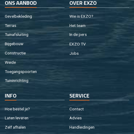
ONS AAN­BOD
OVER EXZO
Ge­vel­be­kle­ding
Wie is EXZO?
Ter­ras
Het team
Tuin­af­slui­ting
In de pers
Bij­ge­bouw
EXZO TV
Con­struc­tie
Jobs
Weide
Toe­gangs­poor­ten
Tuin­in­rich­ting
INFO
SER­VI­CE
Hoe be­stel je?
Con­tact
Laten le­ve­ren
Ad­vies
Zelf af­ha­len
Hand­lei­din­gen