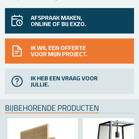
AFSPRAAK MAKEN,
ONLINE OF BIJ EXZO.
IK WIL EEN OFFERTE
VOOR MIJN PROJECT.
IK HEB EEN VRAAG VOOR
JULLIE.
BIJ­BE­HO­REN­DE PRO­DUC­TEN