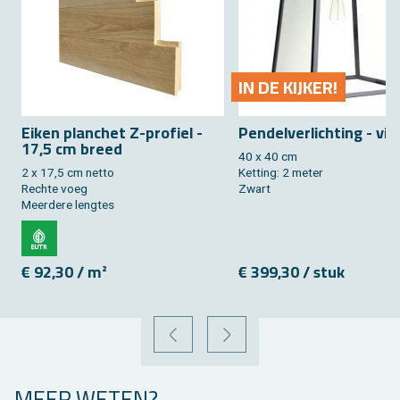
IN DE KIJ­KER!
Eiken plan­chet Z-pro­fiel -
Pen­del­ver­lich­ting - vie
17,5 cm breed
40 x 40 cm
2 x 17,5 cm netto
Ket­ting: 2 meter
Rech­te voeg
Zwart
Meer­de­re leng­tes
€ 92,30 / m²
€ 399,30 / stuk
VORIGE
VOLGENDE
MEER WETEN?