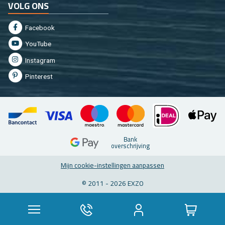
VOLG ONS
Fa­cebook
You­Tu­be
In­st­agram
Pin­te­rest
Bank
over­schrij­ving
Mijn coo­kie-in­stel­lin­gen aan­pas­sen
© 2011 - 2026 EXZO