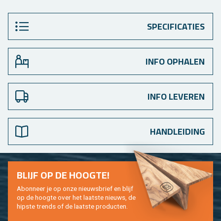
SPECIFICATIES
INFO OPHALEN
INFO LEVEREN
HANDLEIDING
BLIJF OP DE HOOG­TE!
Abon­neer je op onze nieuws­brief en blijf
op de hoog­te over het laat­ste nieuws, de
hip­s­te trends of de laat­ste pro­duc­ten.