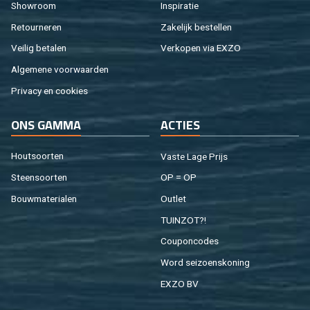
Show­room
In­spi­ra­tie
Re­tour­ne­ren
Za­ke­lijk be­stel­len
Vei­lig be­ta­len
Ver­ko­pen via EXZO
Al­ge­me­ne voor­waar­den
Pri­va­cy en coo­kies
ONS GAMMA
AC­TIES
Hout­soor­ten
Vaste Lage Prijs
Steen­soor­ten
OP = OP
Bouw­ma­te­ri­a­len
Out­let
TUIN­ZOT?!
Cou­pon­co­des
Word sei­zoens­ko­ning
EXZO BV