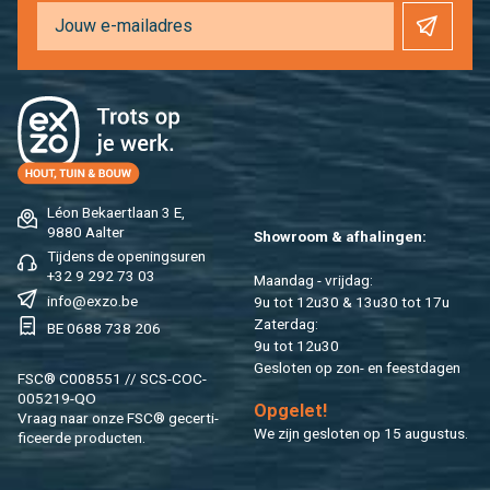
Léon Be­kaert­laan 3 E,
9880 Aal­ter
Show­room & af­ha­lin­gen:
Tij­dens de ope­nings­uren
+32 9 292 73 03
Maan­dag - vrij­dag:
info@​exzo.​be
9u tot 12u30 & 13u30 tot 17u
Za­ter­dag:
BE 0688 738 206
9u tot 12u30
Ge­slo­ten op zon- en feest­da­gen
FSC® C008551 // SCS-COC-
005219-QO
Op­ge­let!
Vraag naar onze FSC® ge­cer­ti­
We zijn ge­slo­ten op 15 au­gus­tus.
fi­ceer­de pro­duc­ten.