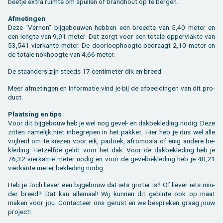
beet­je extra ruim­te om spul­len of brand­hout op te ber­gen.
Af­me­tin­gen
Deze “Ver­non” bij­ge­bou­wen heb­ben een breed­te van 5,40 meter en
een leng­te van 9,91 meter. Dat zorgt voor een to­ta­le op­per­vlak­te van
53,541 vier­kan­te meter. De door­loop­hoog­te be­draagt 2,10 meter en
de to­ta­le nok­hoog­te van 4,66 meter.
De staan­ders zijn steeds 17 cen­ti­me­ter dik en breed.
Meer af­me­tin­gen en in­for­ma­tie vind je bij de af­beel­din­gen van dit pro­
duct.
Plaat­sing en tips
Voor dit bij­ge­bouw heb je wel nog gevel- en dak­be­kle­ding nodig. Deze
zit­ten na­me­lijk niet in­be­gre­pen in het pak­ket. Hier heb je dus wel alle
vrij­heid om te kie­zen voor eik, pa­doek, af­ro­mo­sia of enig an­de­re be­
kle­ding. Het­zelf­de geldt voor het dak. Voor de dak­be­kle­ding heb je
76,32 vier­kan­te meter nodig en voor de ge­vel­be­kle­ding heb je 40,21
vier­kan­te meter be­kle­ding nodig.
Heb je toch lie­ver een bij­ge­bouw dat iets gro­ter is? Of lie­ver iets min­
der breed? Dat kan al­le­maal! Wij kun­nen dit ge­bin­te ook op maat
maken voor jou. Con­tac­teer ons ge­rust en we be­spre­ken graag jouw
pro­ject!