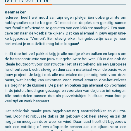
Ken­mer­ken
Ie­der­een heeft wel nood aan zijn eigen plek­je. Een op­berg­ruim­te om
hob­by­spul­len op te ber­gen. Of mis­schien de plek om ge­zel­lig samen
met fa­mi­lie of vrien­den te ge­nie­ten van een lek­ke­re maal­tijd? Een man­
ca­ve om naar de voet­bal te kij­ken? Dat kan al­le­maal in jouw eigen unie­
ke bij­ge­bouw “Ver­non”. Een ste­vig eiken tuin­ge­bouw­tje waar je naar
har­ten­lust je cre­a­ti­vi­teit mag laten los­gaan!
In dit doe-het-zelf pak­ket krijg je alle no­di­ge eiken bal­ken en ke­pers om
de ba­sis­con­struc­tie van jouw tuin­ge­bouw te bou­wen. Eik is dan ook de
ide­a­le hout­soort voor con­struc­tie. Het staat be­kend als een Eu­ro­pe­se
hard­hout­soort; echt ste­vig en duur­zaam ma­te­ri­aal voor de basis voor
jouw pro­ject. Je krijgt ook alle ma­te­ri­a­len die je nodig hebt voor deze
basis, wat han­dig kan uit­ko­men voor zowel er­va­ren doe-het-zel­vers
als be­gin­nen­de klus­sers. De palen en bal­ken zijn al­le­maal op voor­hand
in de juis­te af­me­tin­gen ge­zaagd en voor­zien van de juis­te in­fre­zin­gen.
Alle on­der­de­len pas­sen dus als puz­zel­stuk­jes in el­kaar, waar­door je
veel tijd en werk be­spaart.
Het schild­dak maakt jouw bij­ge­bouw nog aan­trek­ke­lij­ker en duur­za­
mer. Door het ro­buus­te dak is dit ge­bouw ook heel ste­vig en zal dit
nog jaren mee­gaan door weer en wind. Daar­naast heeft dit bij­ge­bouw
ook een cats­li­de, of een af­lo­pen­de schans aan de zij­kant voor een