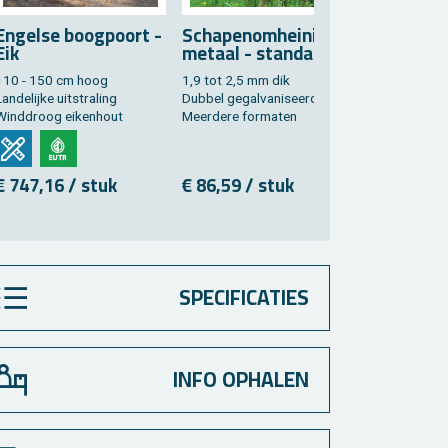
En­gel­se boog­poort -
Scha­pe­nom­hei­ning
Eik
me­taal - stan­daard
110 - 150 cm hoog
1,9 tot 2,5 mm dik
an­de­lij­ke uit­stra­ling
Dub­bel ge­gal­va­ni­seerd
Wind­droog ei­ken­hout
Meer­de­re for­ma­ten
€ 747,16 / stuk
€ 86,59 / stuk
SPECIFICATIES
INFO OPHALEN