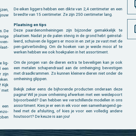
De eiken lig­gers heb­ben een dikte van 2,4 cen­ti­me­ter en een
j­zen,
breed­te van 15 cen­ti­me­ter. Ze zijn 250 cen­ti­me­ter lang.
n jouw
Plaat­sing en tips
Deze paar­de­nom­hei­nin­gen zijn bij­zon­der ge­mak­ke­lijk te
rs. De
plaat­sen. Nadat je de palen ste­vig in de grond hebt geïnstal­
vi­ge
leerd, schui­ven de lig­gers er mooi in en zet je ze vast met de
­ven­
pen-gat­ver­bin­ding. Om de hoe­ken van je weide mooi af te
laat­
wer­ken heb­ben we ook hoek­pa­len in het as­sor­ti­ment.
Om de jon­gen van de die­ren extra te be­vei­li­gen kan je ook
e lig­
een me­ta­len scha­pen­draad aan de om­hein­ging be­ves­ti­gen
l een
met draad­kram­men. Zo kun­nen klei­ne­re die­ren niet onder de
r zijn
om­hei­ning glip­pen.
e­ken.
! Kijk
Be­kijk zeker eens de bij­ho­ren­de pro­duc­ten on­der­aan deze
f met
pa­gi­na! Wil je jouw om­hei­ning af­wer­ken met een wei­de­poort
bij­voor­beeld? Dan heb­ben we ver­schil­len­de mo­del­len in ons
as­sor­ti­ment. Kies je er een in eik voor een sa­men­han­gend ge­
n een
heel met de af­slui­ting, of kies je voor een vol­le­dig an­de­re
en­zo­
hout­soort? De keuze is aan jou!
eb­ben