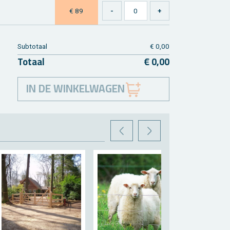
€ 89
Sub­to­taal
€ 0,00
To­taal
€ 0,00
IN DE WINKELWAGEN
VORIGE
VOLGENDE