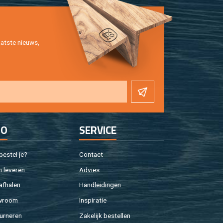
at­ste nieuws,
FO
SER­VI­CE
e­stel je?
Con­tact
 le­ve­ren
Ad­vies
af­ha­len
Hand­lei­din­gen
w­room
In­spi­ra­tie
ur­ne­ren
Za­ke­lijk be­stel­len