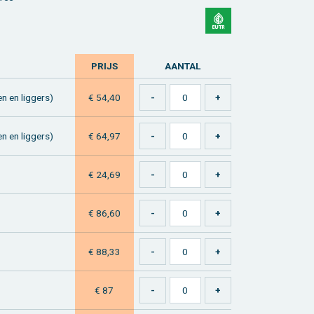
PRIJS
AAN­TAL
en en lig­gers)
€ 54,40
en en lig­gers)
€ 64,97
€ 24,69
€ 86,60
€ 88,33
€ 87