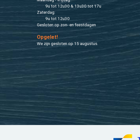
9u tot 12u30 & 13u30 tot 17u
Za­ter­dag:
9u tot 12u30
Ge­slo­ten op zon- en feest­da­gen
Op­ge­let!
We zijn ge­slo­ten op 15 au­gus­tus.