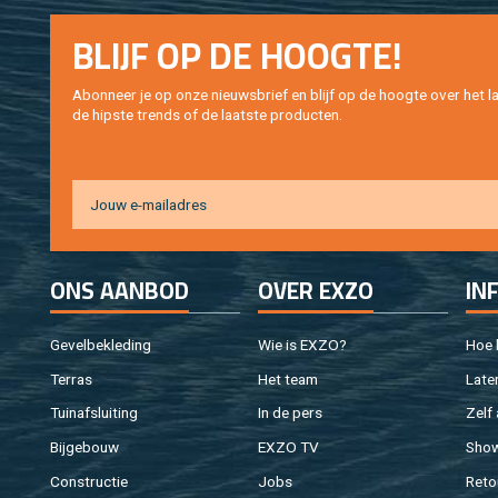
BLIJF OP DE HOOG­TE!
Abon­neer je op onze nieuws­brief en blijf op de hoog­te over het la
de hip­s­te trends of de laat­ste pro­duc­ten.
ONS AAN­BOD
OVER EXZO
IN
Ge­vel­be­kle­ding
Wie is EXZO?
Hoe b
Ter­ras
Het team
Laten
Tuin­af­slui­ting
In de pers
Zelf 
Bij­ge­bouw
EXZO TV
Sho
Con­struc­tie
Jobs
Re­to