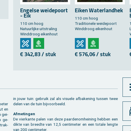
En­gel­se wei­de­poort
Eiken Wa­ter­land­hek
- Eik
110 cm hoog
110 cm hoog
Tra­di­ti­o­ne­le wei­de­poort
Na­tuur­lij­ke uit­stra­ling
Wind­droog ei­ken­hout
L
Wind­droog ei­ken­hout
€ 342,83 / stuk
€ 576,06 / stuk
in jouw tuin: ge­bruik zal als vi­su­e­le af­ba­ke­ning tus­sen twee
beter
delen van de tuin bij­voor­beeld.
ut en
Af­me­tin­gen
n gei­
De vier­kan­te palen van deze paar­de­nom­hei­ning heb­ben een
jn ge­
dikte van breed­te van 12,5 cen­ti­me­ter en een to­ta­le leng­te
trak­
van 200 cen­ti­me­ter.