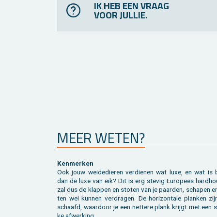
IK HEB EEN VRAAG
VOOR JULLIE.
MEER WETEN?
Ken­mer­ken
Ook jouw wei­de­die­ren ver­die­nen wat luxe, en wat is 
dan de luxe van eik? Dit is erg ste­vig Eu­ro­pees hard­ho
zal dus de klap­pen en sto­ten van je paar­den, scha­pen e
ten wel kun­nen ver­dra­gen. De ho­ri­zon­ta­le plan­ken zi
schaafd, waar­door je een net­te­re plank krijgt met een s
ke af­wer­king.