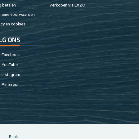
g be­ta­len
Ver­ko­pen via EXZO
­me­ne voor­waar­den
a­cy en coo­kies
LG ONS
Fa­cebook
You­Tu­be
In­st­agram
Pin­te­rest
Bank