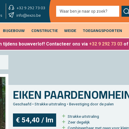
+32 9 292 73 03
showroom vandaag
info@exzo.be
9u - 12u30 & 13u30 - 17u
es
BIJGEBOUW
CONSTRUCTIE
WEIDE
TOEGANGSPOORTEN
 tijdens bouwverlof
! Contacteer ons via
+32 9 292 73 03
o
EIKEN PAAR­DE­NOM­HEI­
Ge­schaafd • Strak­ke uit­stra­ling • Be­ves­ti­ging door de palen
Strak­ke uit­stra­ling
€ 54,40 / lm
Zeer de­ge­lijk
Com­bi­neer­baar met gaas voor klein