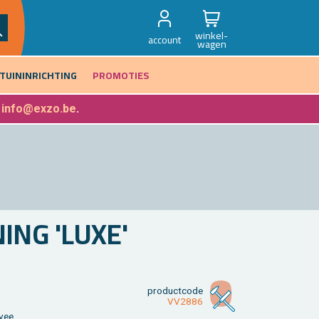
winkel-
account
wagen
TUININRICHTING
PROMOTIES
f
info@exzo.be
.
NING 'LUXE'
product­code
VV2886
­vee