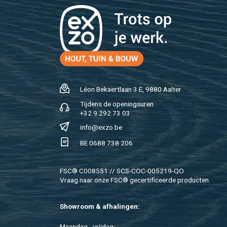
Léon Be­kaert­laan 3 E, 9880 Aal­ter
Tij­dens de ope­nings­uren
+32 9 292 73 03
info@​exzo.​be
BE 0688 738 206
FSC® C008551 // SCS-COC-005219-QO
Vraag naar onze FSC® ge­cer­ti­fi­ceer­de pro­duc­ten.
Show­room & af­ha­lin­gen:
Maan­dag - vrij­dag: