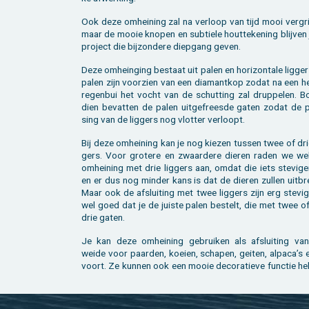
Ook deze om­hei­ning zal na ver­loop van tijd mooi ver­gri
maar de mooie kno­pen en sub­tie­le hout­te­ke­ning blij­ve
pro­ject die bij­zon­de­re diep­gang geven.
Deze om­hein­ging be­staat uit palen en ho­ri­zon­ta­le lig­ge
palen zijn voor­zien van een dia­mant­kop zodat na een he­
re­gen­bui het vocht van de schut­ting zal drup­pe­len. Bo
dien be­vat­ten de palen uit­ge­frees­de gaten zodat de p
sing van de lig­gers nog vlot­ter ver­loopt.
Bij deze om­hei­ning kan je nog kie­zen tus­sen twee of dri
gers. Voor gro­te­re en zwaar­de­re die­ren raden we we
om­hei­ning met drie lig­gers aan, omdat die iets ste­vi­ge
en er dus nog min­der kans is dat de die­ren zul­len uit­br
Maar ook de af­slui­ting met twee lig­gers zijn erg ste­vig
wel goed dat je de juis­te palen be­stelt, die met twee o
drie gaten.
Je kan deze om­hei­ning ge­brui­ken als af­slui­ting va
weide voor paar­den, koei­en, scha­pen, gei­ten, al­pa­ca’s 
voort. Ze kun­nen ook een mooie de­co­ra­tie­ve func­tie h