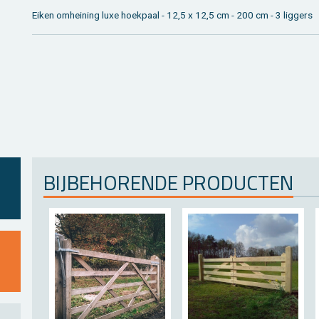
Eiken om­hei­ning luxe hoek­paal - 12,5 x 12,5 cm - 200 cm - 3 lig­gers
BIJ­BE­HO­REN­DE PRO­DUC­TEN