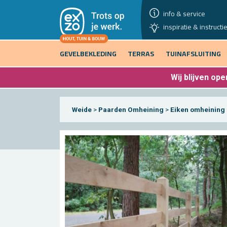
info & service
inspiratie & instructi
GEVELBEKLEDING
TERRAS
TUINAFSLUITING
Wij blijven
open
Weide
>
Paarden Omheining
>
Eiken omheining