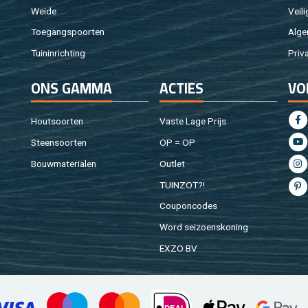
Weide
Vei­li
Toe­gangs­poor­ten
Al­ge
Tuin­in­rich­ting
Pri­v
ONS GAMMA
AC­TIES
VO
Hout­soor­ten
Vaste Lage Prijs
Steen­soor­ten
OP = OP
Bouw­ma­te­ri­a­len
Out­let
TUIN­ZOT?!
Cou­pon­co­des
Word sei­zoens­ko­ning
EXZO BV