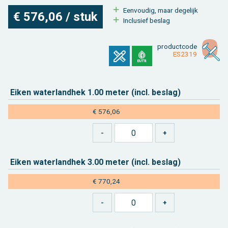
Een­vou­dig, maar de­ge­lijk
€ 576,06 / stuk
In­clu­sief be­slag
product­code
ES­2319
Eiken wa­ter­land­hek 1.00 meter (incl. be­slag)
€ 576,06
Eiken wa­ter­land­hek 3.00 meter (incl. be­slag)
€ 770,24