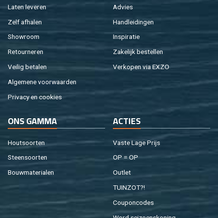
Laten le­ve­ren
Ad­vies
Zelf af­ha­len
Hand­lei­din­gen
Show­room
In­spi­ra­tie
Re­tour­ne­ren
Za­ke­lijk be­stel­len
Vei­lig be­ta­len
Ver­ko­pen via EXZO
Al­ge­me­ne voor­waar­den
Pri­va­cy en coo­kies
ONS GAMMA
AC­TIES
Hout­soor­ten
Vaste Lage Prijs
Steen­soor­ten
OP = OP
Bouw­ma­te­ri­a­len
Out­let
TUIN­ZOT?!
Cou­pon­co­des
Word sei­zoens­ko­ning