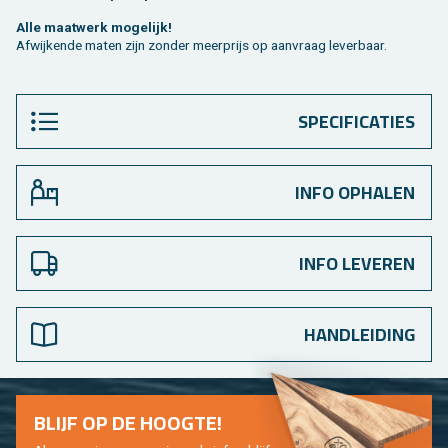
Alle maat­werk mo­ge­lijk!
Af­wij­ken­de maten zijn zon­der meer­prijs op aan­vraag le­ver­baar.
SPECIFICATIES
INFO OPHALEN
INFO LEVEREN
HANDLEIDING
BLIJF OP DE HOOG­TE!