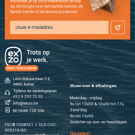
Abon­neer je op onze nieuws­brief en blijf
op de hoog­te over het laat­ste nieuws, de
hip­s­te trends of de laat­ste pro­duc­ten.
Léon Be­kaert­laan 3 E,
9880 Aal­ter
Show­room & af­ha­lin­gen:
Tij­dens de ope­nings­uren
+32 9 292 73 03
Maan­dag - vrij­dag:
info@​exzo.​be
9u tot 12u30 & 13u30 tot 17u
Za­ter­dag:
BE 0688 738 206
9u tot 12u30
Ge­slo­ten op zon- en feest­da­gen
FSC® C008551 // SCS-COC-
005219-QO
Op­ge­let!