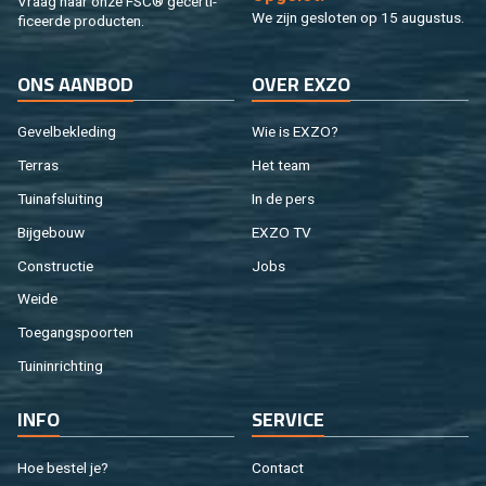
Vraag naar onze FSC® ge­cer­ti­
We zijn ge­slo­ten op 15 au­gus­tus.
fi­ceer­de pro­duc­ten.
ONS AAN­BOD
OVER EXZO
Ge­vel­be­kle­ding
Wie is EXZO?
Ter­ras
Het team
Tuin­af­slui­ting
In de pers
Bij­ge­bouw
EXZO TV
Con­struc­tie
Jobs
Weide
Toe­gangs­poor­ten
Tuin­in­rich­ting
INFO
SER­VI­CE
Hoe be­stel je?
Con­tact