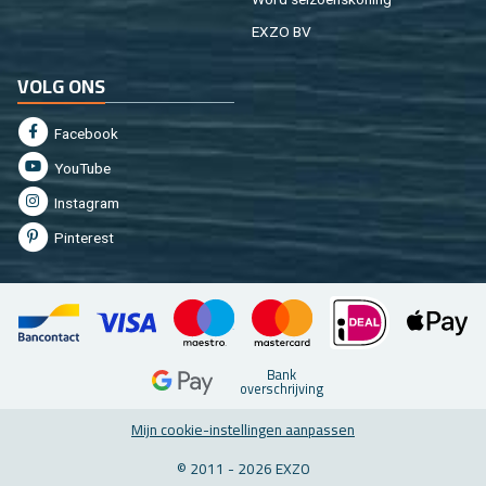
EXZO BV
VOLG ONS
Fa­cebook
You­Tu­be
In­st­agram
Pin­te­rest
Bank
over­schrij­ving
Mijn coo­kie-in­stel­lin­gen aan­pas­sen
© 2011 - 2026 EXZO