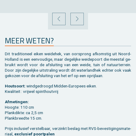
VORIGE
VOLGENDE
MEER WETEN?
Dit tra­di­ti­o­neel eiken wei­de­hek, van oor­sprong af­kom­stig uit Noord-
Hol­land is een een­vou­di­ge, maar de­ge­lij­ke wei­de­poort die mee­st­al ge­
bruikt wordt voor de af­slui­ting van een weide, tuin of na­tuur­ter­rein.
Door zijn de­ge­lij­ke uit­stra­ling wordt dit wa­ter­land­hek ech­ter ook vaak
ge­ko­zen voor de af­slui­ting van het erf op een op­rij­laan.
Hout­soort:
wind­ge­droogd Mid­den-Eu­ro­pees eiken.
Kwa­li­teit : vrij­wel spint­hout­vrij
Af­me­tin­gen:
Hoog­te: 110 cm
Plank­dik­te: ca 2,5 cm
Plank­breed­te 15 cm.
Prijs in­clu­sief ver­stel­baar, ver­zinkt be­slag met RVS-be­ves­ti­gings­ma­te­
ri­aal,
ex­clu­sief poort­pa­len