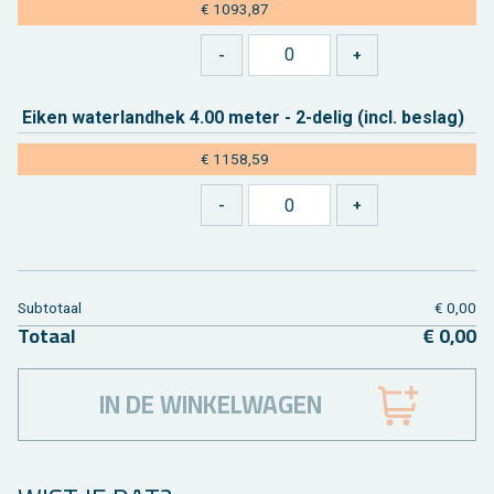
€ 1093,87
Eiken wa­ter­land­hek 4.00 meter - 2-delig (incl. be­slag)
€ 1158,59
Sub­to­taal
€ 0,00
To­taal
€ 0,00
IN DE WINKELWAGEN