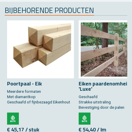
BIJ­BE­HO­REN­DE PRO­DUC­TEN
Poort­paal - Eik
Eiken paar­de­nom­hei­n
'Luxe'
Meer­de­re for­ma­ten
Met dia­mant­kop
Ge­schaafd
Ge­schaafd of fijn­be­zaagd Ei­ken­hout
Strak­ke uit­stra­ling
Be­ves­ti­ging door de palen
€ 45,17 / stuk
€ 54,40 / lm