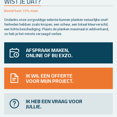
WIST JE DAT?
Be­stel best 10% meer.
On­danks onze zorg­vul­di­ge se­lec­tie kun­nen plan­ken na­tuur­lij­ke on­ef­
fen­he­den heb­ben zoals kno­pen, een scheur, een lo­kaal kleur­ver­schil,
een lich­te be­scha­di­ging. Plaats de plan­ken maxi­maal in wild­ver­band,
zo heb je het min­ste ver­zaagd ver­lies.
AFSPRAAK MAKEN,
ONLINE OF BIJ EXZO.
IK WIL EEN OFFERTE
VOOR MIJN PROJECT.
IK HEB EEN VRAAG VOOR
JULLIE.