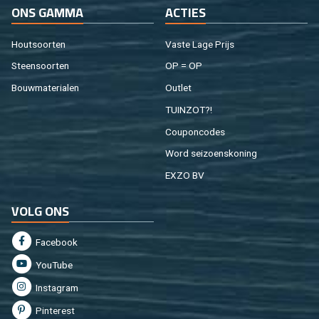
ONS GAMMA
AC­TIES
Hout­soor­ten
Vaste Lage Prijs
Steen­soor­ten
OP = OP
Bouw­ma­te­ri­a­len
Out­let
TUIN­ZOT?!
Cou­pon­co­des
Word sei­zoens­ko­ning
EXZO BV
VOLG ONS
Fa­cebook
You­Tu­be
In­st­agram
Pin­te­rest