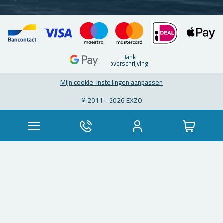
Bank
over­schrij­ving
Mijn coo­kie-in­stel­lin­gen aan­pas­sen
© 2011 - 2026 EXZO