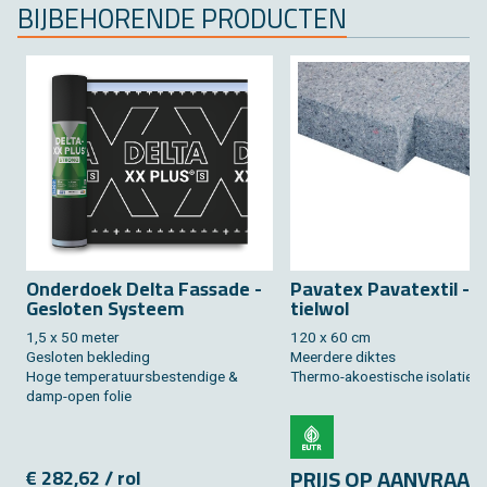
BIJ­BE­HO­REN­DE PRO­DUC­TEN
On­der­doek Delta Fas­sa­de -
Pa­va­tex Pa­va­tex­til - 
Ge­slo­ten Sys­teem
tiel­wol
1,5 x 50 meter
120 x 60 cm
Ge­slo­ten be­kle­ding
Meer­de­re dik­tes
Hoge tem­pe­ra­tuurs­be­sten­di­ge &
Ther­mo-akoes­ti­sche iso­la­tie
damp-open folie
PRIJS OP AAN­VRAAG
€ 282,62 / rol