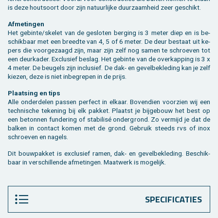
is deze hout­soort door zijn na­tuur­lij­ke duur­zaam­heid zeer ge­schikt.
Af­me­tin­gen
Het ge­bin­te/ske­let van de ge­slo­ten ber­ging is 3 meter diep en is be­
schik­baar met een breed­te van 4, 5 of 6 meter. De deur be­staat uit ke­
pers die voor­ge­zaagd zijn, maar zijn zelf nog samen te schroe­ven tot
een deur­ka­der. Ex­clu­sief be­slag. Het ge­bin­te van de over­kap­ping is 3 x
4 meter. De beu­gels zijn in­clu­sief. De dak- en ge­vel­be­kle­ding kan je zelf
kie­zen, deze is niet in­be­gre­pen in de prijs.
Plaat­sing en tips
Alle on­der­de­len pas­sen per­fect in el­kaar. Bo­ven­dien voor­zien wij een
tech­ni­sche te­ke­ning bij elk pak­ket. Plaatst je bij­ge­bouw het best op
een be­ton­nen fun­de­ring of sta­bi­lisé on­der­grond. Zo ver­mijd je dat de
bal­ken in con­tact komen met de grond. Ge­bruik steeds rvs of inox
schroe­ven en na­gels.
Dit bouw­pak­ket is ex­clu­sief ramen, dak- en ge­vel­be­kle­ding. Be­schik­
baar in ver­schil­len­de af­me­tin­gen. Maat­werk is mo­ge­lijk.
SPECIFICATIES