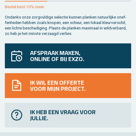
Be­stel best 10% meer.
On­danks onze zorg­vul­di­ge se­lec­tie kun­nen plan­ken na­tuur­lij­ke on­ef­
fen­he­den heb­ben zoals kno­pen, een scheur, een lo­kaal kleur­ver­schil,
een lich­te be­scha­di­ging. Plaats de plan­ken maxi­maal in wild­ver­band,
zo heb je het min­ste ver­zaagd ver­lies.
AFSPRAAK MAKEN,
ONLINE OF BIJ EXZO.
IK WIL EEN OFFERTE
VOOR MIJN PROJECT.
IK HEB EEN VRAAG VOOR
JULLIE.