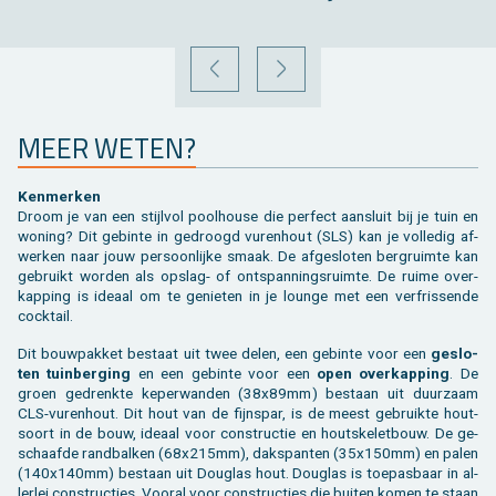
VORIGE
VOLGENDE
MEER WETEN?
Ken­mer­ken
Droom je van een stijl­vol pool­hou­se die per­fect aan­sluit bij je tuin en
wo­ning? Dit ge­bin­te in ge­droogd vu­ren­hout (SLS) kan je vol­le­dig af­
wer­ken naar jouw per­soon­lij­ke smaak. De af­ge­slo­ten berg­ruim­te kan
ge­bruikt wor­den als op­slag- of ont­span­nings­ruim­te. De ruime over­
kap­ping is ide­aal om te ge­nie­ten in je loun­ge met een ver­fris­sen­de
cock­tail.
Dit bouw­pak­ket be­staat uit twee delen, een ge­bin­te voor een
ge­slo­
ten tuin­ber­ging
en een ge­bin­te voor een
open over­kap­ping
. De
groen ge­drenk­te ke­per­wan­den (38x89mm) be­staan uit duur­zaam
CLS-vu­ren­hout. Dit hout van de fijn­spar, is de meest ge­bruik­te hout­
soort in de bouw, ide­aal voor con­struc­tie en houtske­let­bouw. De ge­
schaaf­de rand­bal­ken (68x215mm), dakspan­ten (35x150mm) en palen
(140x140mm) be­staan uit Dou­g­las hout. Dou­g­las is toe­pas­baar in al­
ler­lei con­struc­ties. Voor­al voor con­struc­ties die bui­ten komen te staan