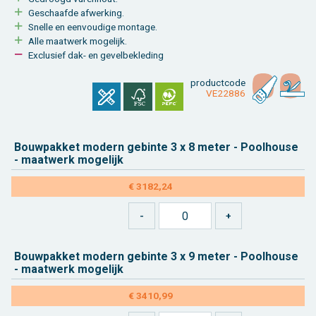
Ge­schaaf­de af­wer­king.
Snel­le en een­vou­di­ge mon­ta­ge.
Alle maat­werk mo­ge­lijk.
Ex­clu­sief dak- en ge­vel­be­kle­ding
product­code
VE22886
Bouw­pak­ket mo­dern ge­bin­te 3 x 8 meter - Pool­hou­se
- maat­werk mo­ge­lijk
€ 3182,24
Bouw­pak­ket mo­dern ge­bin­te 3 x 9 meter - Pool­hou­se
- maat­werk mo­ge­lijk
€ 3410,99