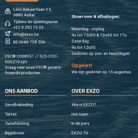
Léon Be­kaert­laan 3 E,
9880 Aal­ter
Show­room & af­ha­lin­gen:
Tij­dens de ope­nings­uren
+32 9 292 73 03
Maan­dag - vrij­dag:
info@​exzo.​be
9u tot 12u30 & 13u30 tot 17u
Za­ter­dag:
BE 0688 738 206
9u tot 12u30
Ge­slo­ten op zon- en feest­da­gen
FSC® C008551 // SCS-COC-
005219-QO
Op­ge­let!
Vraag naar onze FSC® ge­cer­ti­
We zijn ge­slo­ten op 15 au­gus­tus.
fi­ceer­de pro­duc­ten.
ONS AAN­BOD
OVER EXZO
Ge­vel­be­kle­ding
Wie is EXZO?
Ter­ras
Het team
Tuin­af­slui­ting
In de pers
Bij­ge­bouw
EXZO TV