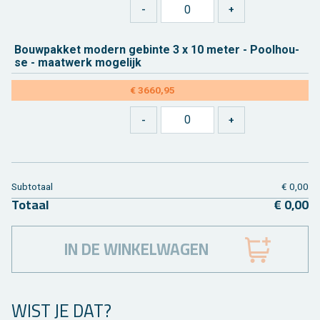
Bouw­pak­ket mo­dern ge­bin­te 3 x 10 meter - Pool­hou­
se - maat­werk mo­ge­lijk
€ 3660,95
Sub­to­taal
€ 0,00
To­taal
€ 0,00
IN DE WINKELWAGEN
WIST JE DAT?