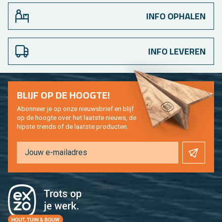
INFO OPHALEN
INFO LEVEREN
BLIJF OP DE HOOG­TE!
Abon­neer je op onze nieuws­brief en blijf
op de hoog­te over het laat­ste nieuws, de
hip­s­te trends of de laat­ste pro­duc­ten.