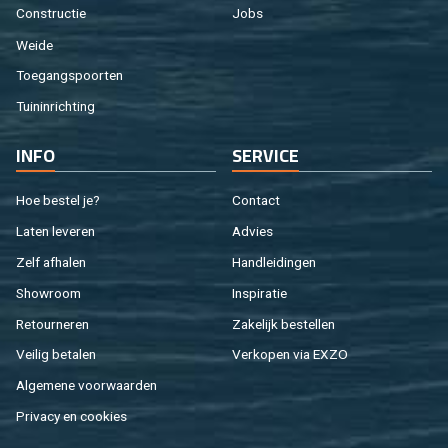
Con­struc­tie
Jobs
Weide
Toe­gangs­poor­ten
Tuin­in­rich­ting
INFO
SER­VI­CE
Hoe be­stel je?
Con­tact
Laten le­ve­ren
Ad­vies
Zelf af­ha­len
Hand­lei­din­gen
Show­room
In­spi­ra­tie
Re­tour­ne­ren
Za­ke­lijk be­stel­len
Vei­lig be­ta­len
Ver­ko­pen via EXZO
Al­ge­me­ne voor­waar­den
Pri­va­cy en coo­kies