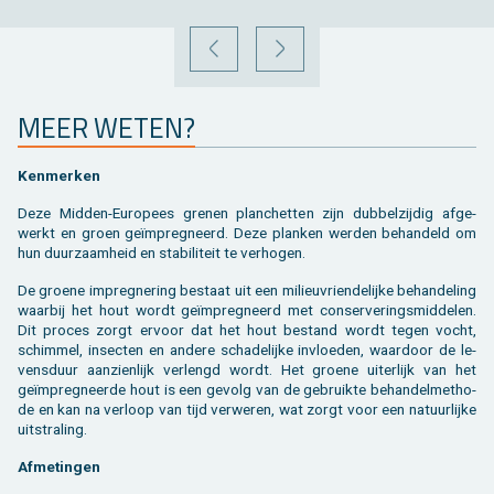
VORIGE
VOLGENDE
MEER WETEN?
Ken­mer­ken
Deze Mid­den-Eu­ro­pees gre­nen plan­chet­ten zijn dub­bel­zij­dig af­ge­
werkt en groen geïmpreg­neerd. Deze plan­ken wer­den be­han­deld om
hun duur­zaam­heid en sta­bi­li­teit te ver­ho­gen.
De groe­ne im­preg­ne­ring be­staat uit een mi­li­eu­vrien­de­lij­ke be­han­de­ling
waar­bij het hout wordt geïmpreg­neerd met con­ser­ve­rings­mid­de­len.
Dit pro­ces zorgt er­voor dat het hout be­stand wordt tegen vocht,
schim­mel, in­sec­ten en an­de­re scha­de­lij­ke in­vloe­den, waar­door de le­
vens­duur aan­zien­lijk ver­lengd wordt. Het groe­ne ui­ter­lijk van het
geïmpreg­neer­de hout is een ge­volg van de ge­bruik­te be­han­del­me­tho­
de en kan na ver­loop van tijd ver­we­ren, wat zorgt voor een na­tuur­lij­ke
uit­stra­ling.
Af­me­tin­gen