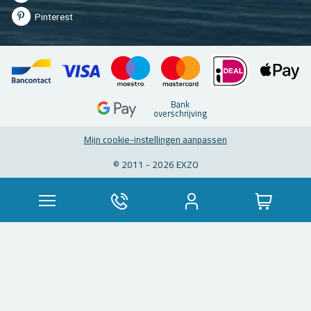
Pin­te­rest
Bank
over­schrij­ving
Mijn coo­kie-in­stel­lin­gen aan­pas­sen
© 2011 - 2026 EXZO