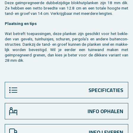
Deze geïmpreg­neer­de dub­bel­zij­di­ge blok­hut­plan­ken zijn 18 mm dik.
Ze heb­ben een netto breed­te van 12.8 cm en een to­ta­le hoog­te met
tand- en groef van 14 cm. Ver­krijg­baar met meer­de­re leng­tes.
Plaat­sing en tips
Wat be­treft toe­pas­sin­gen, deze plan­ken zijn ge­schikt voor het be­kle­
den van ge­vels, tuin­huis­jes, schu­ren, per­go­la’s en an­de­re bui­ten­con­
struc­ties. Dank­zij de tand- en groef kun­nen de plan­ken snel en mak­ke­
lijk wor­den be­ves­tigd. Wil je eer­der een tuin­wand maken met
geïmpreg­neerd gre­nen, dan kies je beter voor de dik­ke­re va­ri­ant van
28 mm dik.
SPECIFICATIES
INFO OPHALEN
INFO LEVEREN