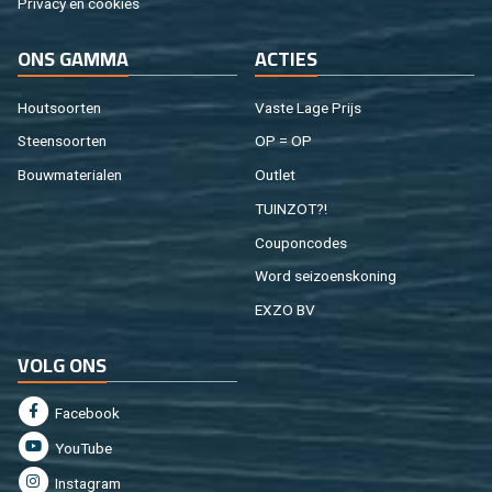
Pri­va­cy en coo­kies
ONS GAMMA
AC­TIES
Hout­soor­ten
Vaste Lage Prijs
Steen­soor­ten
OP = OP
Bouw­ma­te­ri­a­len
Out­let
TUIN­ZOT?!
Cou­pon­co­des
Word sei­zoens­ko­ning
EXZO BV
VOLG ONS
Fa­cebook
You­Tu­be
In­st­agram