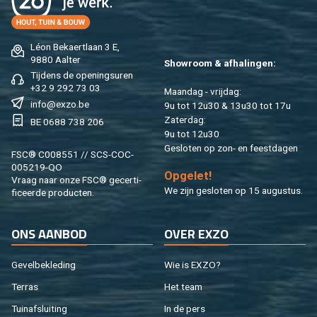
Léon Be­kaert­laan 3 E,
9880 Aal­ter
Show­room & af­ha­lin­gen:
Tij­dens de ope­nings­uren
+32 9 292 73 03
Maan­dag - vrij­dag:
info@​exzo.​be
9u tot 12u30 & 13u30 tot 17u
Za­ter­dag:
BE 0688 738 206
9u tot 12u30
Ge­slo­ten op zon- en feest­da­gen
FSC® C008551 // SCS-COC-
005219-QO
Op­ge­let!
Vraag naar onze FSC® ge­cer­ti­
We zijn ge­slo­ten op 15 au­gus­tus.
fi­ceer­de pro­duc­ten.
ONS AAN­BOD
OVER EXZO
Ge­vel­be­kle­ding
Wie is EXZO?
Ter­ras
Het team
Tuin­af­slui­ting
In de pers