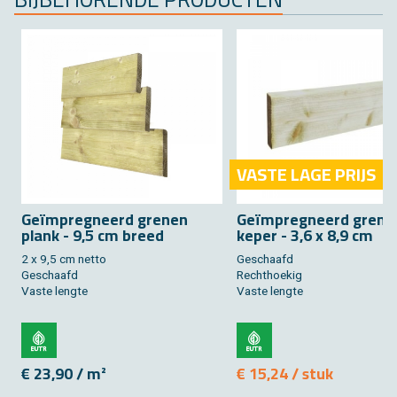
VASTE LAGE PRIJS
Geïmpreg­neerd gre­nen
Geïmpreg­neerd gre­ne
plank - 9,5 cm breed
keper - 3,6 x 8,9 cm
2 x 9,5 cm netto
Ge­schaafd
Ge­schaafd
Recht­hoe­kig
Vaste leng­te
Vaste leng­te
€ 23,90 / m²
€ 15,24 / stuk