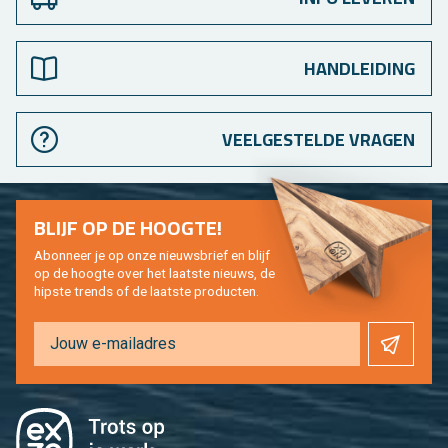
HANDLEIDING
VEELGESTELDE VRAGEN
BLIJF OP DE HOOG­TE!
Abon­neer je op onze nieuws­brief en blijf
op de hoog­te over het laat­ste nieuws, de
hip­s­te trends of de laat­ste pro­duc­ten.