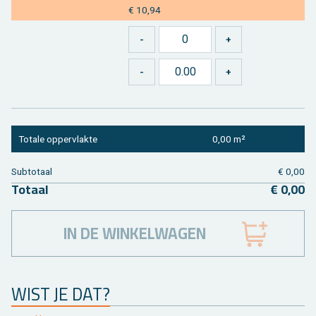
€ 10,94
To­ta­le op­per­vlak­te
0,00 m²
Sub­to­taal
€ 0,00
To­taal
€ 0,00
IN DE WINKELWAGEN
WIST JE DAT?