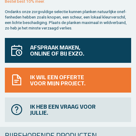
Be­stel best 10% meer.
On­danks onze zorg­vul­di­ge se­lec­tie kun­nen plan­ken na­tuur­lij­ke on­ef­
fen­he­den heb­ben zoals kno­pen, een scheur, een lo­kaal kleur­ver­schil,
een lich­te be­scha­di­ging. Plaats de plan­ken maxi­maal in wild­ver­band,
zo heb je het min­ste ver­zaagd ver­lies.
AFSPRAAK MAKEN,
ONLINE OF BIJ EXZO.
IK WIL EEN OFFERTE
VOOR MIJN PROJECT.
IK HEB EEN VRAAG VOOR
JULLIE.
BIJ­BE­HO­REN­DE PRO­DUC­TEN