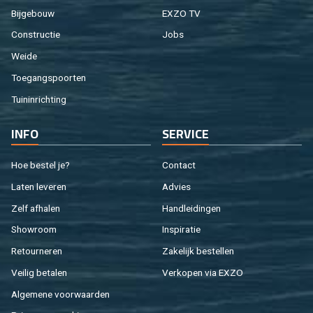
Bij­ge­bouw
EXZO TV
Con­struc­tie
Jobs
Weide
Toe­gangs­poor­ten
Tuin­in­rich­ting
INFO
SER­VI­CE
Hoe be­stel je?
Con­tact
Laten le­ve­ren
Ad­vies
Zelf af­ha­len
Hand­lei­din­gen
Show­room
In­spi­ra­tie
Re­tour­ne­ren
Za­ke­lijk be­stel­len
Vei­lig be­ta­len
Ver­ko­pen via EXZO
Al­ge­me­ne voor­waar­den