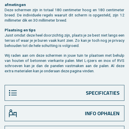
af­me­tin­gen
Deze scher­men zijn in to­taal 180 cen­ti­me­ter hoog en 180 cen­ti­me­ter
breed. De in­di­vi­du­e­le re­gels waar­uit dit scherm is op­ge­steld, zijn 12
mil­li­me­ter dik en 30 mil­li­me­ter breed.
Plaat­sing en tips
Juist omdat deze heel door­zich­tig zijn, plaats je ze best niet langs een
ter­ras of waar je je buren vaak kunt zien. Zo kan je toch nog je pri­va­cy
be­hou­den tot de hele schut­ting is vol­groeid.
Wij raden aan om deze scher­men in jouw tuin te plaat­sen met be­hulp
van hou­ten of be­ton­nen vier­kan­te palen. Met L-ij­zers en inox of RVS
schroe­ven kan je dan de pa­ne­len vast­ma­ken aan de palen. Al deze
extra ma­te­ri­a­len kan je on­der­aan deze pa­gi­na vin­den.
SPECIFICATIES
INFO OPHALEN