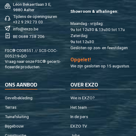
Léon Be­kaert­laan 3 E,
9880 Aal­ter
Show­room & af­ha­lin­gen:
Tij­dens de ope­nings­uren
+32 9 292 73 03
Maan­dag - vrij­dag:
info@​exzo.​be
9u tot 12u30 & 13u30 tot 17u
Za­ter­dag:
BE 0688 738 206
9u tot 12u30
Ge­slo­ten op zon- en feest­da­gen
FSC® C008551 // SCS-COC-
005219-QO
Op­ge­let!
Vraag naar onze FSC® ge­cer­ti­
We zijn ge­slo­ten op 15 au­gus­tus.
fi­ceer­de pro­duc­ten.
ONS AAN­BOD
OVER EXZO
Ge­vel­be­kle­ding
Wie is EXZO?
Ter­ras
Het team
Tuin­af­slui­ting
In de pers
Bij­ge­bouw
EXZO TV
Con­struc­tie
Jobs