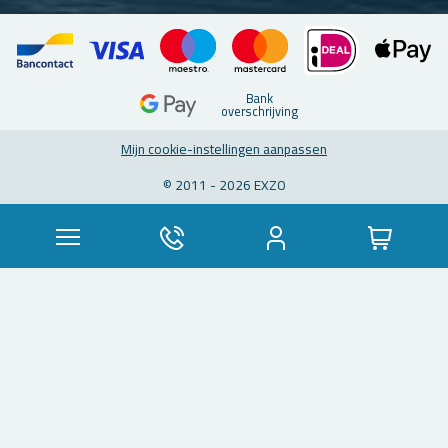
Bank
over­schrij­ving
Mijn coo­kie-in­stel­lin­gen aan­pas­sen
© 2011 - 2026 EXZO