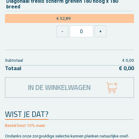
Dia­go­naal trel­lis scherm gre­nen 180 hoog x 180
breed
€ 52,89
Sub­to­taal
€ 0,00
To­taal
€ 0,00
IN DE WINKELWAGEN
WIST JE DAT?
Be­stel best 10% meer.
On­danks onze zorg­vul­di­ge se­lec­tie kun­nen plan­ken na­tuur­lij­ke on­ef­