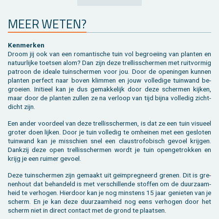
VORIGE
VOLGENDE
MEER WETEN?
Ken­mer­ken
Droom jij ook van een ro­man­ti­sche tuin vol be­groei­ing van plan­ten en
na­tuur­lij­ke toet­sen alom? Dan zijn deze trel­lis­scher­men met ruit­vor­mig
pa­troon de ide­a­le tuin­scher­men voor jou. Door de ope­nin­gen kun­nen
plan­ten per­fect naar boven klim­men en jouw vol­le­di­ge tuin­wand be­
groei­en. Ini­ti­eel kan je dus ge­mak­ke­lijk door deze scher­men kij­ken,
maar door de plan­ten zul­len ze na ver­loop van tijd bijna vol­le­dig zicht­
dicht zijn.
Een ander voor­deel van deze trel­lis­scher­men, is dat ze een tuin vi­su­eel
gro­ter doen lij­ken. Door je tuin vol­le­dig te om­hei­nen met een ge­slo­ten
tuin­wand kan je mis­schien snel een claus­tro­fo­bisch ge­voel krij­gen.
Dank­zij deze open trel­lis­scher­men wordt je tuin open­ge­trok­ken en
krijg je een rui­mer ge­voel.
Deze tuin­scher­men zijn ge­maakt uit geïmpreg­neerd gre­nen. Dit is gre­
nen­hout dat be­han­deld is met ver­schil­len­de stof­fen om de duur­zaam­
heid te ver­ho­gen. Hier­door kan je nog min­stens 15 jaar ge­nie­ten van je
scherm. En je kan deze duur­zaam­heid nog eens ver­ho­gen door het
scherm niet in di­rect con­tact met de grond te plaat­sen.