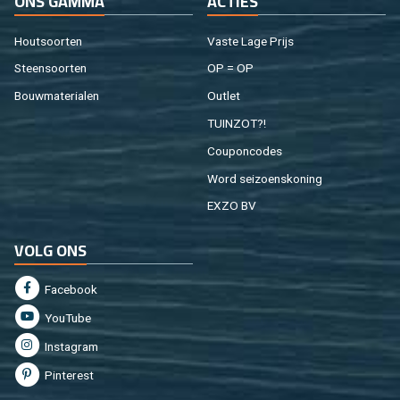
ONS GAMMA
AC­TIES
Hout­soor­ten
Vaste Lage Prijs
Steen­soor­ten
OP = OP
Bouw­ma­te­ri­a­len
Out­let
TUIN­ZOT?!
Cou­pon­co­des
Word sei­zoens­ko­ning
EXZO BV
VOLG ONS
Fa­cebook
You­Tu­be
In­st­agram
Pin­te­rest