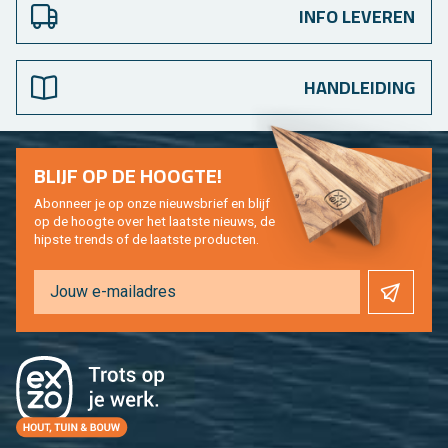
INFO LEVEREN
HANDLEIDING
BLIJF OP DE HOOG­TE!
Abon­neer je op onze nieuws­brief en blijf
op de hoog­te over het laat­ste nieuws, de
hip­s­te trends of de laat­ste pro­duc­ten.