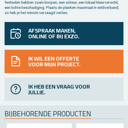
fen­he­den heb­ben zoals kno­pen, een scheur, een lo­kaal kleur­ver­schil,
een lich­te be­scha­di­ging. Plaats de plan­ken maxi­maal in wild­ver­band,
zo heb je het min­ste ver­zaagd ver­lies.
AFSPRAAK MAKEN,
ONLINE OF BIJ EXZO.
IK WIL EEN OFFERTE
VOOR MIJN PROJECT.
IK HEB EEN VRAAG VOOR
JULLIE.
BIJ­BE­HO­REN­DE PRO­DUC­TEN