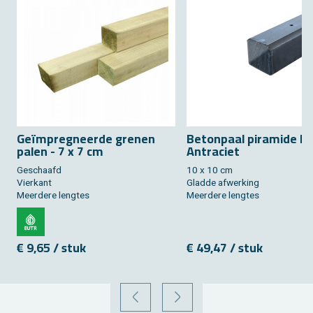
Geïmpreg­neer­de gre­nen
Be­ton­paal pi­ra­mi­de k
palen - 7 x 7 cm
An­tra­ciet
Ge­schaafd
10 x 10 cm
Vier­kant
Glad­de af­wer­king
Meer­de­re leng­tes
Meer­de­re leng­tes
€ 9,65 / stuk
€ 49,47 / stuk