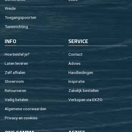
Weide
Toe­gangs­poor­ten
Tuin­in­rich­ting
INFO
SER­VI­CE
Hoe be­stel je?
Con­tact
Laten le­ve­ren
Ad­vies
Zelf af­ha­len
Hand­lei­din­gen
Show­room
In­spi­ra­tie
Re­tour­ne­ren
Za­ke­lijk be­stel­len
Vei­lig be­ta­len
Ver­ko­pen via EXZO
Al­ge­me­ne voor­waar­den
Pri­va­cy en coo­kies