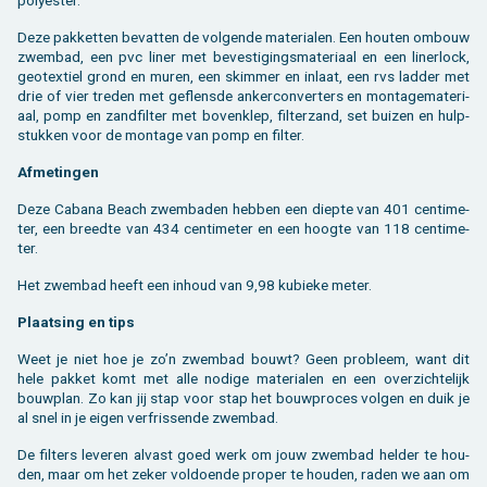
Deze pak­ket­ten be­vat­ten de vol­gen­de ma­te­ri­a­len. Een hou­ten om­bouw
zwem­bad, een pvc liner met be­ves­ti­gings­ma­te­ri­aal en een li­ner­lock,
ge­o­tex­tiel grond en muren, een skim­mer en in­laat, een rvs lad­der met
drie of vier tre­den met ge­flens­de an­ker­con­ver­ters en mon­ta­ge­ma­te­ri­
aal, pomp en zand­fil­ter met bo­ven­klep, fil­ter­zand, set bui­zen en hulp­
stuk­ken voor de mon­ta­ge van pomp en fil­ter.
Af­me­tin­gen
Deze Ca­ba­na Beach zwem­ba­den heb­ben een diep­te van 401 cen­ti­me­
ter, een breed­te van 434 cen­ti­me­ter en een hoog­te van 118 cen­ti­me­
ter.
Het zwem­bad heeft een in­houd van 9,98 ku­bie­ke meter.
Plaat­sing en tips
Weet je niet hoe je zo’n zwem­bad bouwt? Geen pro­bleem, want dit
hele pak­ket komt met alle no­di­ge ma­te­ri­a­len en een over­zich­te­lijk
bouw­plan. Zo kan jij stap voor stap het bouw­pro­ces vol­gen en duik je
al snel in je eigen ver­fris­sen­de zwem­bad.
De fil­ters le­ve­ren al­vast goed werk om jouw zwem­bad hel­der te hou­
den, maar om het zeker vol­doen­de pro­per te hou­den, raden we aan om