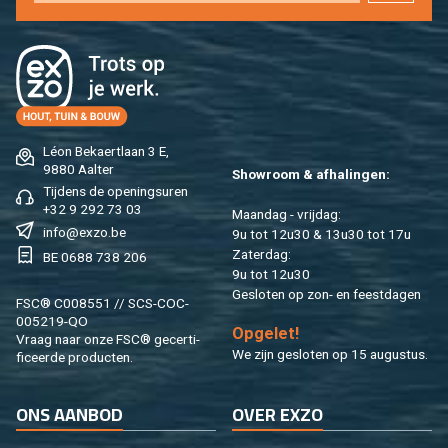
Léon Be­kaert­laan 3 E,
9880 Aal­ter
Show­room & af­ha­lin­gen:
Tij­dens de ope­nings­uren
+32 9 292 73 03
Maan­dag - vrij­dag:
info@​exzo.​be
9u tot 12u30 & 13u30 tot 17u
Za­ter­dag:
BE 0688 738 206
9u tot 12u30
Ge­slo­ten op zon- en feest­da­gen
FSC® C008551 // SCS-COC-
005219-QO
Op­ge­let!
Vraag naar onze FSC® ge­cer­ti­
We zijn ge­slo­ten op 15 au­gus­tus.
fi­ceer­de pro­duc­ten.
ONS AAN­BOD
OVER EXZO