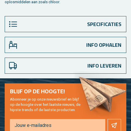
op­los­mid­de­len aan zoals chloor.
SPECIFICATIES
INFO OPHALEN
INFO LEVEREN
BLIJF OP DE HOOG­TE!
Abon­neer je op onze nieuws­brief en blijf
op de hoog­te over het laat­ste nieuws, de
hip­s­te trends of de laat­ste pro­duc­ten.