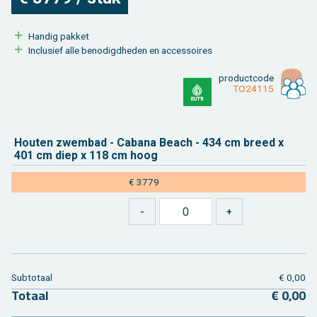
Han­dig pak­ket
In­clu­sief alle be­no­digd­he­den en ac­ces­soi­res
product­code
TO24115
Hou­ten zwem­bad - Ca­ba­na Beach - 434 cm breed x
401 cm diep x 118 cm hoog
€ 3779
Sub­to­taal
€ 0,00
To­taal
€ 0,00