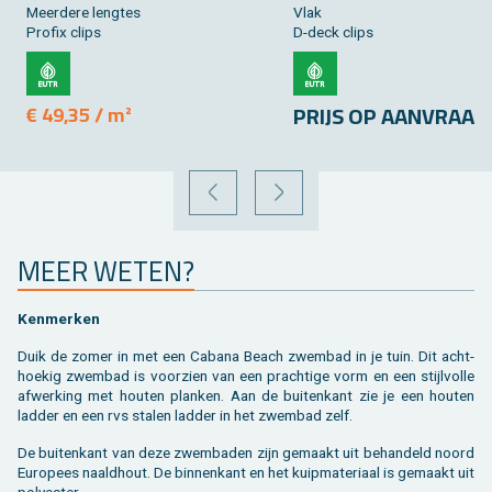
Meer­de­re leng­tes
Vlak
Pro­fix clips
D-deck clips
PRIJS OP AAN­VRAAG
€ 49,35 / m²
VORIGE
VOLGENDE
MEER WETEN?
Ken­mer­ken
Duik de zomer in met een Ca­ba­na Beach zwem­bad in je tuin. Dit acht­
hoe­kig zwem­bad is voor­zien van een prach­ti­ge vorm en een stijl­vol­le
af­wer­king met hou­ten plan­ken. Aan de bui­ten­kant zie je een hou­ten
lad­der en een rvs sta­len lad­der in het zwem­bad zelf.
De bui­ten­kant van deze zwem­ba­den zijn ge­maakt uit be­han­deld noord
Eu­ro­pees naald­hout. De bin­nen­kant en het kuip­ma­te­ri­aal is ge­maakt uit
po­ly­es­ter.