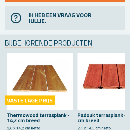
IK HEB EEN VRAAG VOOR
JULLIE.
BIJ­BE­HO­REN­DE PRO­DUC­TEN
VASTE LAGE PRIJS
Ther­mo­wood ter­ras­plank -
Pa­douk ter­ras­plank - 
14,2 cm breed
cm breed
2,6 x 14,2 cm netto
2,1 x 14,5 cm netto