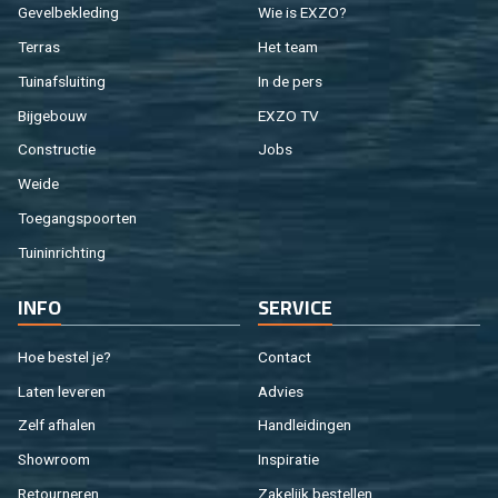
Ge­vel­be­kle­ding
Wie is EXZO?
Ter­ras
Het team
Tuin­af­slui­ting
In de pers
Bij­ge­bouw
EXZO TV
Con­struc­tie
Jobs
Weide
Toe­gangs­poor­ten
Tuin­in­rich­ting
INFO
SER­VI­CE
Hoe be­stel je?
Con­tact
Laten le­ve­ren
Ad­vies
Zelf af­ha­len
Hand­lei­din­gen
Show­room
In­spi­ra­tie
Re­tour­ne­ren
Za­ke­lijk be­stel­len