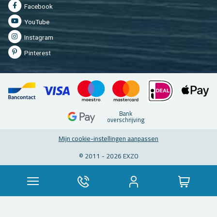
Fa­cebook
You­Tu­be
In­st­agram
Pin­te­rest
Bank
over­schrij­ving
Mijn coo­kie-in­stel­lin­gen aan­pas­sen
© 2011 - 2026 EXZO