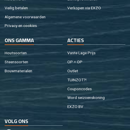
Vei­lig be­ta­len
Ver­ko­pen via EXZO
Al­ge­me­ne voor­waar­den
Pri­va­cy en coo­kies
ONS GAMMA
AC­TIES
Hout­soor­ten
Vaste Lage Prijs
Steen­soor­ten
OP = OP
Bouw­ma­te­ri­a­len
Out­let
TUIN­ZOT?!
Cou­pon­co­des
Word sei­zoens­ko­ning
EXZO BV
VOLG ONS