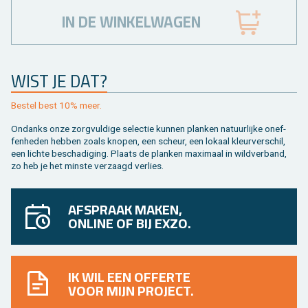
IN DE WINKELWAGEN
WIST JE DAT?
Be­stel best 10% meer.
On­danks onze zorg­vul­di­ge se­lec­tie kun­nen plan­ken na­tuur­lij­ke on­ef­
fen­he­den heb­ben zoals kno­pen, een scheur, een lo­kaal kleur­ver­schil,
een lich­te be­scha­di­ging. Plaats de plan­ken maxi­maal in wild­ver­band,
zo heb je het min­ste ver­zaagd ver­lies.
AFSPRAAK MAKEN,
ONLINE OF BIJ EXZO.
IK WIL EEN OFFERTE
VOOR MIJN PROJECT.