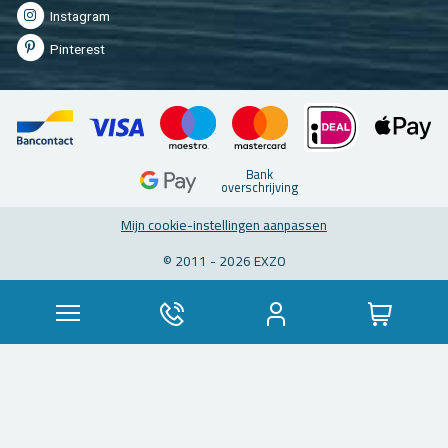
In­st­agram
Pin­te­rest
Bank
over­schrij­ving
Mijn coo­kie-in­stel­lin­gen aan­pas­sen
© 2011 - 2026 EXZO