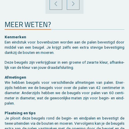
VORIGE
VOLGENDE
MEER WETEN?
Ken­mer­ken
Een eind­stuk voor bo­ven­bui­zen wor­den aan de palen be­ves­tigd door
mid­del van een beu­gel. Je krijgt zelfs een extra ste­vi­ge be­ves­ti­ging
dank­zij de bou­ten en moe­ren.
Deze beu­gels zijn ver­krijg­baar in een groe­ne of zwar­te kleur, af­han­ke­
lijk van de kleur van jouw draad­af­slui­ting.
Af­me­tin­gen
We heb­ben beu­gels voor ver­schil­len­de af­me­tin­gen van palen. Ener­
zijds heb­ben we de beu­gels voor over de palen van 42 cen­ti­me­ter in
dia­me­ter. An­der­zijds heb­ben we de beu­gels voor palen van 60 cen­ti­
me­ter in dia­me­ter, wat de ge­woon­lij­ke maten zijn voor begin- en eind­
pa­len.
Plaat­sing en tips
Je plooit deze beu­gels rond de begin- en eind­pa­len en be­ves­tigt de
twee uit­ein­den via de bou­ten en moe­ren. Ver­vol­gens kan je de beu­gels
extra aan de palen vast­ma­ken met de ope­ning door de beu­gel en de