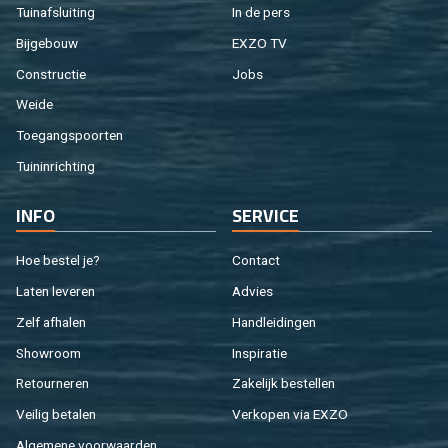
Tuin­af­slui­ting
In de pers
Bij­ge­bouw
EXZO TV
Con­struc­tie
Jobs
Weide
Toe­gangs­poor­ten
Tuin­in­rich­ting
INFO
SER­VI­CE
Hoe be­stel je?
Con­tact
Laten le­ve­ren
Ad­vies
Zelf af­ha­len
Hand­lei­din­gen
Show­room
In­spi­ra­tie
Re­tour­ne­ren
Za­ke­lijk be­stel­len
Vei­lig be­ta­len
Ver­ko­pen via EXZO
Al­ge­me­ne voor­waar­den