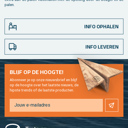
palen.
INFO OPHALEN
INFO LEVEREN
BLIJF OP DE HOOG­TE!
Abon­neer je op onze nieuws­brief en blijf
op de hoog­te over het laat­ste nieuws, de
hip­s­te trends of de laat­ste pro­duc­ten.