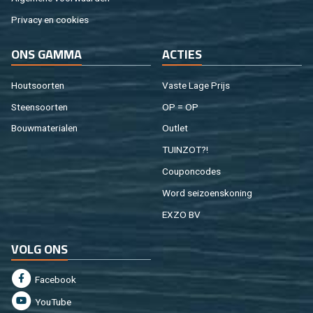
Pri­va­cy en coo­kies
ONS GAMMA
AC­TIES
Hout­soor­ten
Vaste Lage Prijs
Steen­soor­ten
OP = OP
Bouw­ma­te­ri­a­len
Out­let
TUIN­ZOT?!
Cou­pon­co­des
Word sei­zoens­ko­ning
EXZO BV
VOLG ONS
Fa­cebook
You­Tu­be