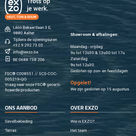
Léon Be­kaert­laan 3 E,
9880 Aal­ter
Show­room & af­ha­lin­gen:
Tij­dens de ope­nings­uren
+32 9 292 73 03
Maan­dag - vrij­dag:
info@​exzo.​be
9u tot 12u30 & 13u30 tot 17u
Za­ter­dag:
BE 0688 738 206
9u tot 12u30
Ge­slo­ten op zon- en feest­da­gen
FSC® C008551 // SCS-COC-
005219-QO
Op­ge­let!
Vraag naar onze FSC® ge­cer­ti­
We zijn ge­slo­ten op 15 au­gus­tus.
fi­ceer­de pro­duc­ten.
ONS AAN­BOD
OVER EXZO
Ge­vel­be­kle­ding
Wie is EXZO?
Ter­ras
Het team