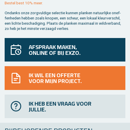
Be­stel best 10% meer.
On­danks onze zorg­vul­di­ge se­lec­tie kun­nen plan­ken na­tuur­lij­ke on­ef­
fen­he­den heb­ben zoals kno­pen, een scheur, een lo­kaal kleur­ver­schil,
een lich­te be­scha­di­ging. Plaats de plan­ken maxi­maal in wild­ver­band,
zo heb je het min­ste ver­zaagd ver­lies.
AFSPRAAK MAKEN,
ONLINE OF BIJ EXZO.
IK WIL EEN OFFERTE
VOOR MIJN PROJECT.
IK HEB EEN VRAAG VOOR
JULLIE.