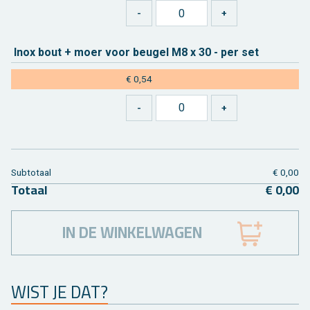
Inox bout + moer voor beu­gel M8 x 30 - per set
€ 0,54
Sub­to­taal
€ 0,00
To­taal
€ 0,00
IN DE WINKELWAGEN
WIST JE DAT?