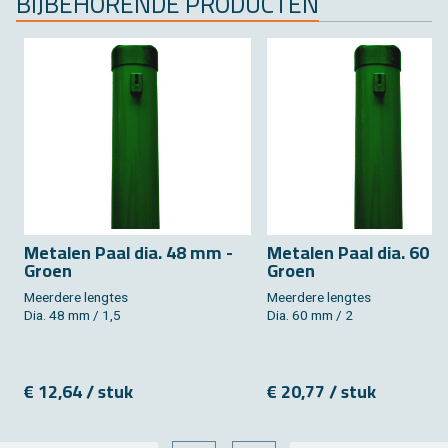
BIJ­BE­HO­REN­DE PRO­DUC­TEN
Me­ta­len Paal dia. 48 mm -
Me­ta­len Paal dia. 60 
Groen
Groen
Meer­de­re leng­tes
Meer­de­re leng­tes
Dia. 48 mm / 1,5
Dia. 60 mm / 2
€ 12,64 / stuk
€ 20,77 / stuk