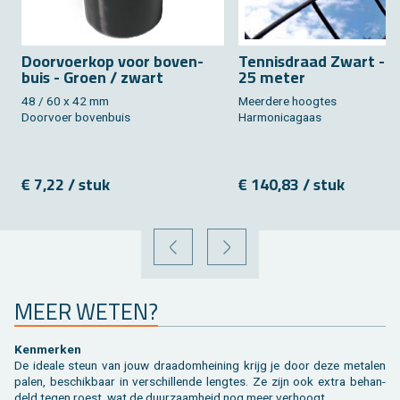
Door­voer­kop voor bo­ven­
Ten­nis­draad Zwart - R
buis - Groen / zwart
25 meter
48 / 60 x 42 mm
Meer­de­re hoog­tes
Door­voer bo­ven­buis
Har­mo­ni­ca­gaas
€ 7,22 / stuk
€ 140,83 / stuk
VORIGE
VOLGENDE
MEER WETEN?
Ken­mer­ken
De ide­a­le steun van jouw draad­om­hei­ning krijg je door deze me­ta­len
palen, be­schik­baar in ver­schil­len­de leng­tes. Ze zijn ook extra be­han­
deld tegen roest, wat de duur­zaam­heid nog meer ver­hoogt.