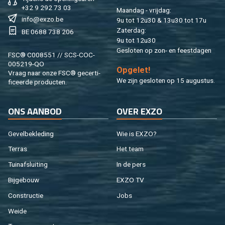
+32 9 292 73 03
Maan­dag - vrij­dag:
info@​exzo.​be
9u tot 12u30 & 13u30 tot 17u
Za­ter­dag:
BE 0688 738 206
9u tot 12u30
Ge­slo­ten op zon- en feest­da­gen
FSC® C008551 // SCS-COC-
005219-QO
Op­ge­let!
Vraag naar onze FSC® ge­cer­ti­
We zijn ge­slo­ten op 15 au­gus­tus.
fi­ceer­de pro­duc­ten.
ONS AAN­BOD
OVER EXZO
Ge­vel­be­kle­ding
Wie is EXZO?
Ter­ras
Het team
Tuin­af­slui­ting
In de pers
Bij­ge­bouw
EXZO TV
Con­struc­tie
Jobs
Weide