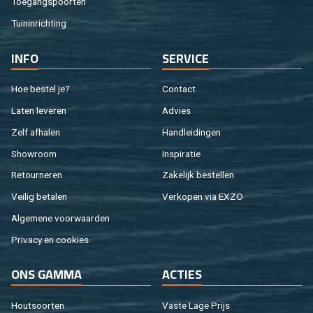
Toe­gangs­poor­ten
Tuin­in­rich­ting
INFO
SER­VI­CE
Hoe be­stel je?
Con­tact
Laten le­ve­ren
Ad­vies
Zelf af­ha­len
Hand­lei­din­gen
Show­room
In­spi­ra­tie
Re­tour­ne­ren
Za­ke­lijk be­stel­len
Vei­lig be­ta­len
Ver­ko­pen via EXZO
Al­ge­me­ne voor­waar­den
Pri­va­cy en coo­kies
ONS GAMMA
AC­TIES
Hout­soor­ten
Vaste Lage Prijs