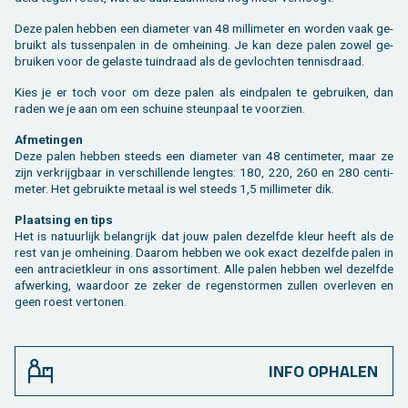
Deze palen heb­ben een dia­me­ter van 48 mil­li­me­ter en wor­den vaak ge­
bruikt als tus­sen­pa­len in de om­hei­ning. Je kan deze palen zowel ge­
brui­ken voor de ge­las­te tuin­draad als de ge­vloch­ten ten­nis­draad.
Kies je er toch voor om deze palen als eind­pa­len te ge­brui­ken, dan
raden we je aan om een schui­ne steun­paal te voor­zien.
Af­me­tin­gen
Deze palen heb­ben steeds een dia­me­ter van 48 cen­ti­me­ter, maar ze
zijn ver­krijg­baar in ver­schil­len­de leng­tes: 180, 220, 260 en 280 cen­ti­
me­ter. Het ge­bruik­te me­taal is wel steeds 1,5 mil­li­me­ter dik.
Plaat­sing en tips
Het is na­tuur­lijk be­lang­rijk dat jouw palen de­zelf­de kleur heeft als de
rest van je om­hei­ning. Daar­om heb­ben we ook exact de­zelf­de palen in
een an­tra­ciet­kleur in ons as­sor­ti­ment. Alle palen heb­ben wel de­zelf­de
af­wer­king, waar­door ze zeker de re­gen­stor­men zul­len over­le­ven en
geen roest ver­to­nen.
INFO OPHALEN