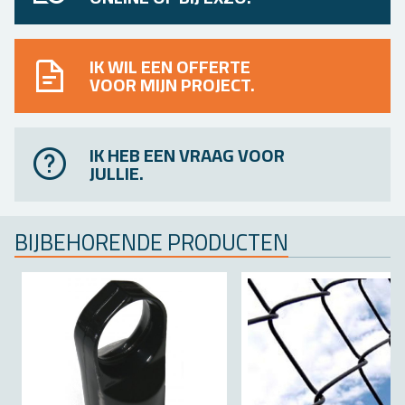
IK WIL EEN OFFERTE
VOOR MIJN PROJECT.
IK HEB EEN VRAAG VOOR
JULLIE.
BIJ­BE­HO­REN­DE PRO­DUC­TEN