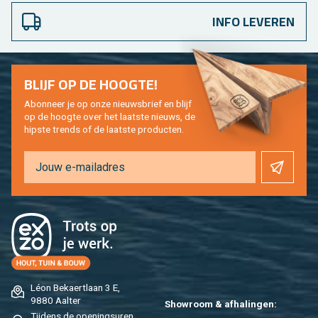
INFO LEVEREN
BLIJF OP DE HOOG­TE!
Abon­neer je op onze nieuws­brief en blijf
op de hoog­te over het laat­ste nieuws, de
hip­s­te trends of de laat­ste pro­duc­ten.
Léon Be­kaert­laan 3 E,
9880 Aal­ter
Show­room & af­ha­lin­gen:
Tij­dens de ope­nings­uren