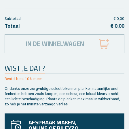
Sub­to­taal
€ 0,00
To­taal
€ 0,00
IN DE WINKELWAGEN
WIST JE DAT?
Be­stel best 10% meer.
On­danks onze zorg­vul­di­ge se­lec­tie kun­nen plan­ken na­tuur­lij­ke on­ef­
fen­he­den heb­ben zoals kno­pen, een scheur, een lo­kaal kleur­ver­schil,
een lich­te be­scha­di­ging. Plaats de plan­ken maxi­maal in wild­ver­band,
zo heb je het min­ste ver­zaagd ver­lies.
AFSPRAAK MAKEN,
ONLINE OF BIJ EXZO.