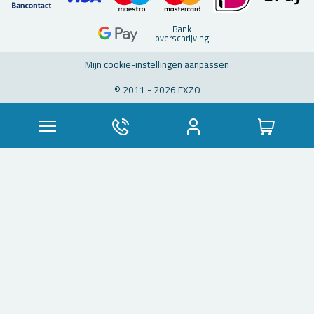
Bank
over­schrij­ving
Mijn coo­kie-in­stel­lin­gen aan­pas­sen
© 2011 - 2026 EXZO