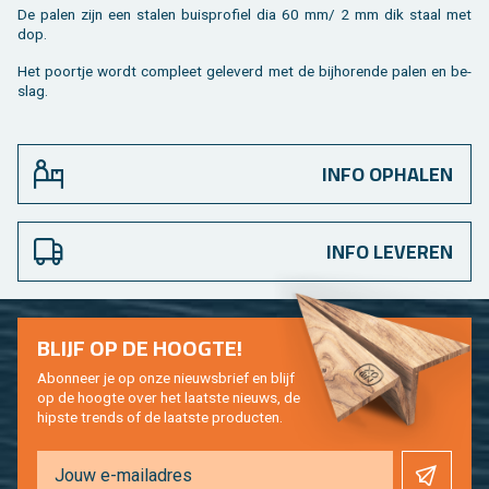
De palen zijn een sta­len buis­pro­fiel dia 60 mm/ 2 mm dik staal met
dop.
Het poort­je wordt com­pleet ge­le­verd met de bij­ho­ren­de palen en be­
slag.
INFO OPHALEN
INFO LEVEREN
BLIJF OP DE HOOG­TE!
Abon­neer je op onze nieuws­brief en blijf
op de hoog­te over het laat­ste nieuws, de
hip­s­te trends of de laat­ste pro­duc­ten.