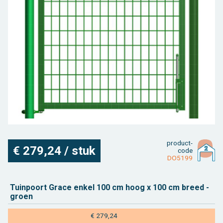
Toebehoren tegels / bestrating
Vierkante palen
Bekijk alles van bijgebouw
Toebehoren
Speeltuigen
Bekijk alles van terras
Gleufpalen
Bekijk alles van constructie
Dierenverblijf
Toebehoren
Onderhoudsproducten
Bekijk alles van tuinafsluiting
Varia
Bekijk alles van tuininrichting
product­
€ 279,24 / stuk
code
DO5199
Tuin­poort Grace enkel 100 cm hoog x 100 cm breed -
groen
€ 279,24