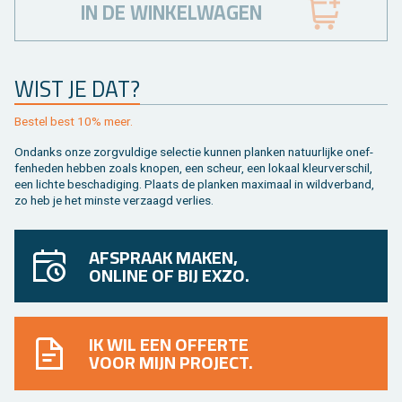
IN DE WINKELWAGEN
WIST JE DAT?
Be­stel best 10% meer.
On­danks onze zorg­vul­di­ge se­lec­tie kun­nen plan­ken na­tuur­lij­ke on­ef­
fen­he­den heb­ben zoals kno­pen, een scheur, een lo­kaal kleur­ver­schil,
een lich­te be­scha­di­ging. Plaats de plan­ken maxi­maal in wild­ver­band,
zo heb je het min­ste ver­zaagd ver­lies.
AFSPRAAK MAKEN,
ONLINE OF BIJ EXZO.
IK WIL EEN OFFERTE
VOOR MIJN PROJECT.