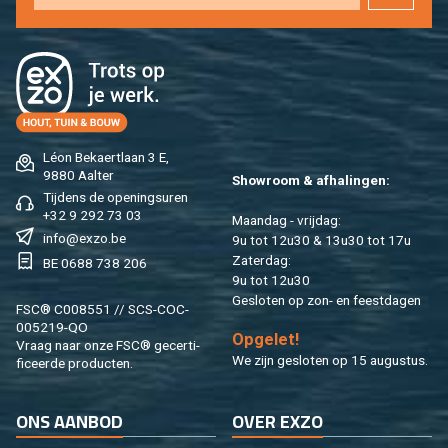
Léon Be­kaert­laan 3 E,
9880 Aal­ter
Show­room & af­ha­lin­gen:
Tij­dens de ope­nings­uren
+32 9 292 73 03
Maan­dag - vrij­dag:
info@​exzo.​be
9u tot 12u30 & 13u30 tot 17u
Za­ter­dag:
BE 0688 738 206
9u tot 12u30
Ge­slo­ten op zon- en feest­da­gen
FSC® C008551 // SCS-COC-
005219-QO
Op­ge­let!
Vraag naar onze FSC® ge­cer­ti­
We zijn ge­slo­ten op 15 au­gus­tus.
fi­ceer­de pro­duc­ten.
ONS AAN­BOD
OVER EXZO