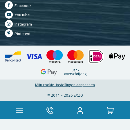
Fa­cebook
You­Tu­be
In­st­agram
Pin­te­rest
Bank
over­schrij­ving
Mijn coo­kie-in­stel­lin­gen aan­pas­sen
© 2011 - 2026 EXZO