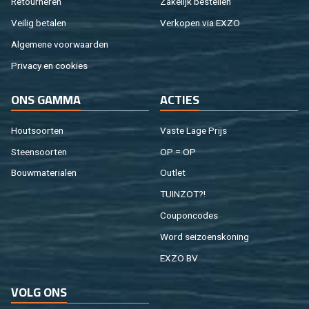
Re­tour­ne­ren
Za­ke­lijk be­stel­len
Vei­lig be­ta­len
Ver­ko­pen via EXZO
Al­ge­me­ne voor­waar­den
Pri­va­cy en coo­kies
ONS GAMMA
AC­TIES
Hout­soor­ten
Vaste Lage Prijs
Steen­soor­ten
OP = OP
Bouw­ma­te­ri­a­len
Out­let
TUIN­ZOT?!
Cou­pon­co­des
Word sei­zoens­ko­ning
EXZO BV
VOLG ONS