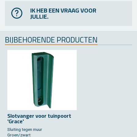
IK HEB EEN VRAAG VOOR
JULLIE.
BIJ­BE­HO­REN­DE PRO­DUC­TEN
Slot­van­ger voor tuin­poort
'Grace'
Slui­ting tegen muur
Groen/zwart