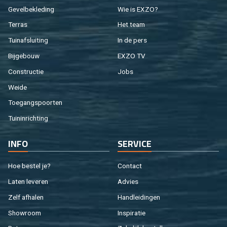
Ge­vel­be­kle­ding
Wie is EXZO?
Ter­ras
Het team
Tuin­af­slui­ting
In de pers
Bij­ge­bouw
EXZO TV
Con­struc­tie
Jobs
Weide
Toe­gangs­poor­ten
Tuin­in­rich­ting
INFO
SER­VI­CE
Hoe be­stel je?
Con­tact
Laten le­ve­ren
Ad­vies
Zelf af­ha­len
Hand­lei­din­gen
Show­room
In­spi­ra­tie