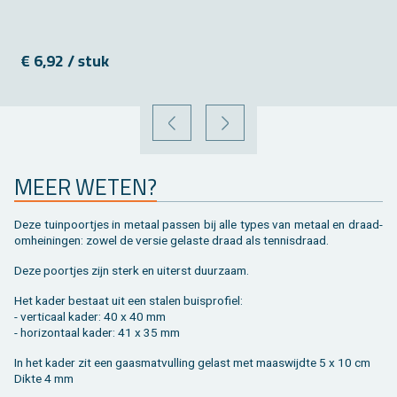
€ 6,92 / stuk
VORIGE
VOLGENDE
MEER WETEN?
Deze tuin­poort­jes in me­taal pas­sen bij alle types van me­taal en draad­
om­hei­nin­gen: zowel de ver­sie ge­las­te draad als ten­nis­draad.
Deze poort­jes zijn sterk en ui­terst duur­zaam.
Het kader be­staat uit een sta­len buis­pro­fiel:
- ver­ti­caal kader: 40 x 40 mm
- ho­ri­zon­taal kader: 41 x 35 mm
In het kader zit een gaas­mat­vul­ling ge­last met maas­wijd­te 5 x 10 cm
Dikte 4 mm