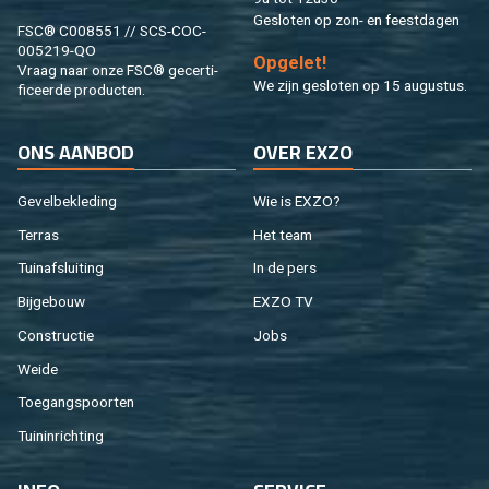
Ge­slo­ten op zon- en feest­da­gen
FSC® C008551 // SCS-COC-
005219-QO
Op­ge­let!
Vraag naar onze FSC® ge­cer­ti­
We zijn ge­slo­ten op 15 au­gus­tus.
fi­ceer­de pro­duc­ten.
ONS AAN­BOD
OVER EXZO
Ge­vel­be­kle­ding
Wie is EXZO?
Ter­ras
Het team
Tuin­af­slui­ting
In de pers
Bij­ge­bouw
EXZO TV
Con­struc­tie
Jobs
Weide
Toe­gangs­poor­ten
Tuin­in­rich­ting