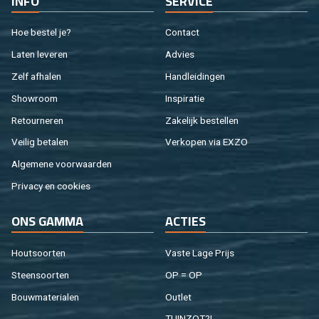
INFO
SER­VI­CE
Hoe be­stel je?
Con­tact
Laten le­ve­ren
Ad­vies
Zelf af­ha­len
Hand­lei­din­gen
Show­room
In­spi­ra­tie
Re­tour­ne­ren
Za­ke­lijk be­stel­len
Vei­lig be­ta­len
Ver­ko­pen via EXZO
Al­ge­me­ne voor­waar­den
Pri­va­cy en coo­kies
ONS GAMMA
AC­TIES
Hout­soor­ten
Vaste Lage Prijs
Steen­soor­ten
OP = OP
Bouw­ma­te­ri­a­len
Out­let
TUIN­ZOT?!