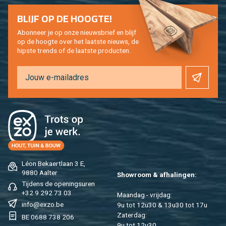
BLIJF OP DE HOOG­TE!
Abon­neer je op onze nieuws­brief en blijf
op de hoog­te over het laat­ste nieuws, de
hip­s­te trends of de laat­ste pro­duc­ten.
Léon Be­kaert­laan 3 E,
9880 Aal­ter
Show­room & af­ha­lin­gen:
Tij­dens de ope­nings­uren
+32 9 292 73 03
Maan­dag - vrij­dag:
info@​exzo.​be
9u tot 12u30 & 13u30 tot 17u
Za­ter­dag:
BE 0688 738 206
9u tot 12u30