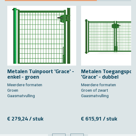
Me­ta­len Tuin­poort 'Grace' -
Me­ta­len Toe­gangs­poo
enkel - groen
'Grace' - dub­bel
Meer­de­re for­ma­ten
Meer­de­re for­ma­ten
Groen
Groen of zwart
Gaas­mat­vul­ling
Gaas­mat­vul­ling
€ 279,24 / stuk
€ 615,91 / stuk