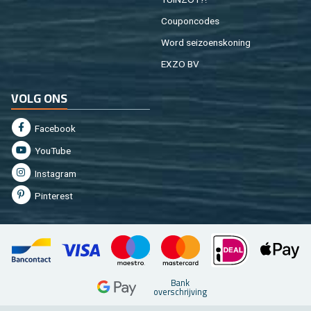
Cou­pon­co­des
Word sei­zoens­ko­ning
EXZO BV
VOLG ONS
Fa­cebook
You­Tu­be
In­st­agram
Pin­te­rest
Bank
over­schrij­ving