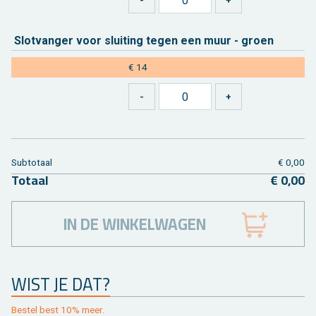
Slot­van­ger voor slui­ting tegen een muur - groen
€ 14
Sub­to­taal
€ 0,00
To­taal
€ 0,00
IN DE WINKELWAGEN
WIST JE DAT?
Be­stel best 10% meer.