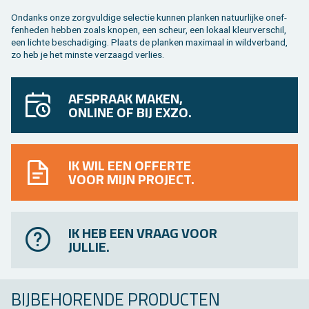
On­danks onze zorg­vul­di­ge se­lec­tie kun­nen plan­ken na­tuur­lij­ke on­ef­
fen­he­den heb­ben zoals kno­pen, een scheur, een lo­kaal kleur­ver­schil,
een lich­te be­scha­di­ging. Plaats de plan­ken maxi­maal in wild­ver­band,
zo heb je het min­ste ver­zaagd ver­lies.
AFSPRAAK MAKEN,
ONLINE OF BIJ EXZO.
IK WIL EEN OFFERTE
VOOR MIJN PROJECT.
IK HEB EEN VRAAG VOOR
JULLIE.
BIJ­BE­HO­REN­DE PRO­DUC­TEN