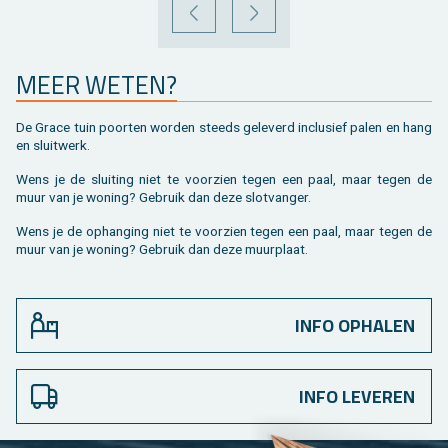
VORIGE
VOLGENDE
MEER WETEN?
De Grace tuin poor­ten wor­den steeds ge­le­verd in­clu­sief palen en hang
en sluit­werk.
Wens je de slui­ting niet te voor­zien tegen een paal, maar tegen de
muur van je wo­ning? Ge­bruik dan deze slot­van­ger.
Wens je de op­han­ging niet te voor­zien tegen een paal, maar tegen de
muur van je wo­ning? Ge­bruik dan deze muur­plaat.
INFO OPHALEN
INFO LEVEREN