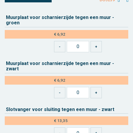
Muur­plaat voor schar­nier­zij­de tegen een muur -
groen
€ 6,92
Muur­plaat voor schar­nier­zij­de tegen een muur -
zwart
€ 6,92
Slot­van­ger voor slui­ting tegen een muur - zwart
€ 13,35