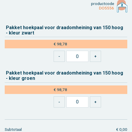
product­code
DO5556
Pak­ket hoek­paal voor draad­om­hei­ning van 150 hoog
- kleur zwart
€ 98,78
Pak­ket hoek­paal voor draad­om­hei­ning van 150 hoog
- kleur groen
€ 98,78
Sub­to­taal
€ 0,00