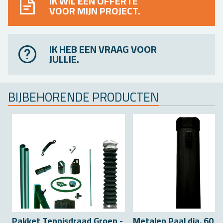
IK WIL EEN OFFERTE
VOOR MIJN PROJECT.
IK HEB EEN VRAAG VOOR
JULLIE.
BIJ­BE­HO­REN­DE PRO­DUC­TEN
Pak­ket Ten­nis­draad Groen -
Me­ta­len Paal dia. 60 