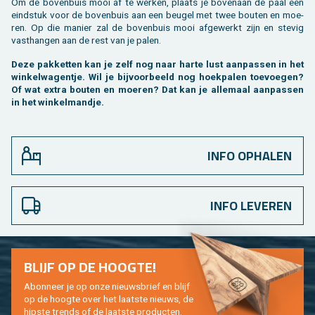
Om de bo­ven­buis mooi af te wer­ken, plaats je bo­ven­aan de paal een
eind­stuk voor de bo­ven­buis aan een beu­gel met twee bou­ten en moe­
ren. Op die ma­nier zal de bo­ven­buis mooi af­ge­werkt zijn en ste­vig
vast­han­gen aan de rest van je palen.
Deze pak­ket­ten kan je zelf nog naar harte lust aan­pas­sen in het
win­kel­wa­gen­tje. Wil je bij­voor­beeld nog hoek­pa­len toe­voe­gen?
Of wat extra bou­ten en moe­ren? Dat kan je al­le­maal aan­pas­sen
in het win­kel­mand­je.
INFO OPHALEN
INFO LEVEREN
BLIJF OP DE HOOG­TE!
Abon­neer je op onze nieuws­brief en blijf
op de hoog­te over het laat­ste nieuws, de
hip­s­te trends of de laat­ste pro­duc­ten.