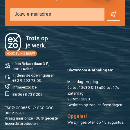
Léon Be­kaert­laan 3 E,
9880 Aal­ter
Show­room & af­ha­lin­gen:
Tij­dens de ope­nings­uren
+32 9 292 73 03
Maan­dag - vrij­dag:
info@​exzo.​be
9u tot 12u30 & 13u30 tot 17u
Za­ter­dag:
BE 0688 738 206
9u tot 12u30
Ge­slo­ten op zon- en feest­da­gen
FSC® C008551 // SCS-COC-
005219-QO
Op­ge­let!
Vraag naar onze FSC® ge­cer­ti­
We zijn ge­slo­ten op 15 au­gus­tus.
fi­ceer­de pro­duc­ten.