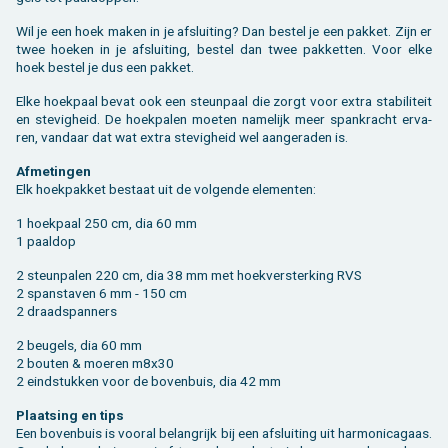
Wil je een hoek maken in je af­slui­ting? Dan be­stel je een pak­ket. Zijn er
twee hoe­ken in je af­slui­ting, be­stel dan twee pak­ket­ten. Voor elke
hoek be­stel je dus een pak­ket.
Elke hoek­paal bevat ook een steun­paal die zorgt voor extra sta­bi­li­teit
en ste­vig­heid. De hoek­pa­len moe­ten na­me­lijk meer span­kracht er­va­
ren, van­daar dat wat extra ste­vig­heid wel aan­ge­ra­den is.
Af­me­tin­gen
Elk hoek­pak­ket be­staat uit de vol­gen­de ele­men­ten:
1 hoek­paal 250 cm, dia 60 mm
1 paaldop
2 steun­pa­len 220 cm, dia 38 mm met hoek­ver­ster­king RVS
2 span­sta­ven 6 mm - 150 cm
2 draad­span­ners
2 beu­gels, dia 60 mm
2 bou­ten & moe­ren m8x30
2 eind­stuk­ken voor de bo­ven­buis, dia 42 mm
Plaat­sing en tips
Een bo­ven­buis is voor­al be­lang­rijk bij een af­slui­ting uit har­mo­ni­ca­gaas.