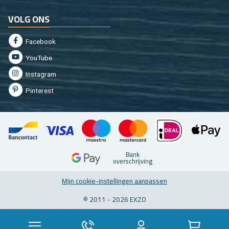
VOLG ONS
Fa­cebook
You­Tu­be
In­st­agram
Pin­te­rest
Bank
over­schrij­ving
Mijn coo­kie-in­stel­lin­gen aan­pas­sen
© 2011 - 2026 EXZO