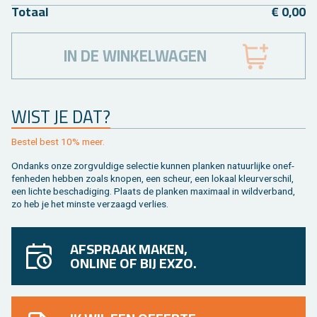
To­taal
€ 0,00
IN DE WINKELWAGEN
WIST JE DAT?
Be­stel best 10% meer.
On­danks onze zorg­vul­di­ge se­lec­tie kun­nen plan­ken na­tuur­lij­ke on­ef­
fen­he­den heb­ben zoals kno­pen, een scheur, een lo­kaal kleur­ver­schil,
een lich­te be­scha­di­ging. Plaats de plan­ken maxi­maal in wild­ver­band,
zo heb je het min­ste ver­zaagd ver­lies.
AFSPRAAK MAKEN,
ONLINE OF BIJ EXZO.