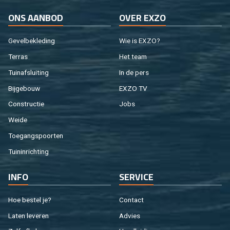
ONS AAN­BOD
OVER EXZO
Ge­vel­be­kle­ding
Wie is EXZO?
Ter­ras
Het team
Tuin­af­slui­ting
In de pers
Bij­ge­bouw
EXZO TV
Con­struc­tie
Jobs
Weide
Toe­gangs­poor­ten
Tuin­in­rich­ting
INFO
SER­VI­CE
Hoe be­stel je?
Con­tact
Laten le­ve­ren
Ad­vies