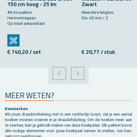
150 cm hoog - 25 lm
Zwart
All-inn pak­ket
Meer­de­re leng­tes
Har­mo­ni­ca­gaas
Dia. 60 mm / 2
Op maat aan­pas­baar
€ 740,20 / set
€ 20,77 / stuk
VORIGE
VOLGENDE
MEER WETEN?
Ken­mer­ken
Als jouw draad­om­hei­ning niet in een rech­te lijn loopt, zal je een aan­tal
hoe­ken moe­ten creëren in je draad­af­slui­ting. Om de hoe­ken meer aan
te ster­ken, kan je ge­bruik maken van deze hoek­pa­len. Elk pak­ket bevat
alle no­di­ge ele­men­ten voor jouw hoek­paal samen te stel­len, van beu­
gels tot paaldop­pen.