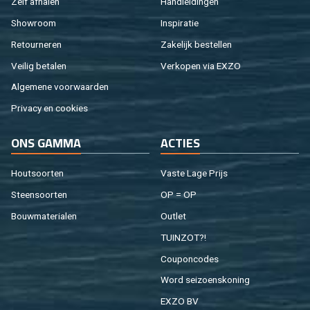
Zelf af­ha­len
Hand­lei­din­gen
Show­room
In­spi­ra­tie
Re­tour­ne­ren
Za­ke­lijk be­stel­len
Vei­lig be­ta­len
Ver­ko­pen via EXZO
Al­ge­me­ne voor­waar­den
Pri­va­cy en coo­kies
ONS GAMMA
AC­TIES
Hout­soor­ten
Vaste Lage Prijs
Steen­soor­ten
OP = OP
Bouw­ma­te­ri­a­len
Out­let
TUIN­ZOT?!
Cou­pon­co­des
Word sei­zoens­ko­ning
EXZO BV