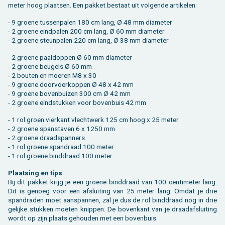
me­ter hoog plaat­sen. Een pak­ket be­staat uit vol­gen­de ar­ti­ke­len:
- 9 groe­ne tus­sen­pa­len 180 cm lang, Ø 48 mm dia­me­ter
- 2 groe­ne eind­pa­len 200 cm lang, Ø 60 mm dia­me­ter
- 2 groe­ne steun­pa­len 220 cm lang, Ø 38 mm dia­me­ter
- 2 groe­ne paaldop­pen Ø 60 mm dia­me­ter
- 2 groe­ne beu­gels Ø 60 mm
- 2 bou­ten en moe­ren M8 x 30
- 9 groe­ne door­voer­kop­pen Ø 48 x 42 mm
- 9 groe­ne bo­ven­bui­zen 300 cm Ø 42 mm
- 2 groe­ne eind­stuk­ken voor bo­ven­buis 42 mm
- 1 rol groen vier­kant vlecht­werk 125 cm hoog x 25 meter
- 2 groe­ne span­sta­ven 6 x 1250 mm
- 2 groe­ne draad­span­ners
- 1 rol groe­ne span­draad 100 meter
- 1 rol groe­ne bind­draad 100 meter
Plaat­sing en tips
Bij dit pak­ket krijg je een groe­ne bind­draad van 100 cen­ti­me­ter lang.
Dit is ge­noeg voor een af­slui­ting van 25 meter lang. Omdat je drie
span­dra­den moet aan­span­nen, zal je dus de rol bind­draad nog in drie
ge­lij­ke stuk­ken moe­ten knip­pen. De bo­ven­kant van je draad­af­slui­ting
wordt op zijn plaats ge­hou­den met een bo­ven­buis.