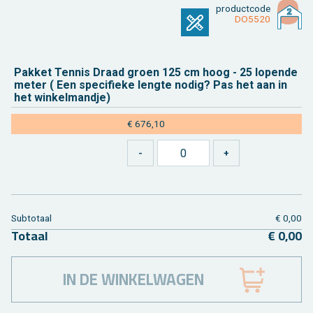
product­code
DO5520
Pak­ket Ten­nis Draad groen 125 cm hoog - 25 lo­pen­de
meter ( Een spe­ci­fie­ke leng­te nodig? Pas het aan in
het win­kel­mand­je)
€ 676,10
Sub­to­taal
€ 0,00
To­taal
€ 0,00
IN DE WINKELWAGEN