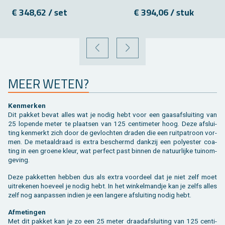
€ 348,62 / set
€ 394,06 / stuk
VORIGE
VOLGENDE
MEER WETEN?
Ken­mer­ken
Dit pak­ket bevat alles wat je nodig hebt voor een gaas­af­slui­ting van
25 lo­pen­de meter te plaat­sen van 125 cen­ti­me­ter hoog. Deze af­slui­
ting ken­merkt zich door de ge­vloch­ten dra­den die een ruit­pa­troon vor­
men. De me­taal­draad is extra be­schermd dank­zij een po­ly­es­ter coa­
ting in een groe­ne kleur, wat per­fect past bin­nen de na­tuur­lij­ke tuinom­
ge­ving.
Deze pak­ket­ten heb­ben dus als extra voor­deel dat je niet zelf moet
uit­re­ke­nen hoe­veel je nodig hebt. In het win­kel­mand­je kan je zelfs alles
zelf nog aan­pas­sen in­dien je een lan­ge­re af­slui­ting nodig hebt.
Af­me­tin­gen
Met dit pak­ket kan je zo een 25 meter draad­af­slui­ting van 125 cen­ti­