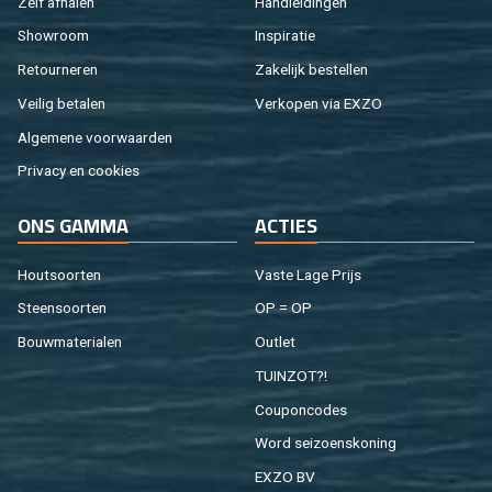
Zelf af­ha­len
Hand­lei­din­gen
Show­room
In­spi­ra­tie
Re­tour­ne­ren
Za­ke­lijk be­stel­len
Vei­lig be­ta­len
Ver­ko­pen via EXZO
Al­ge­me­ne voor­waar­den
Pri­va­cy en coo­kies
ONS GAMMA
AC­TIES
Hout­soor­ten
Vaste Lage Prijs
Steen­soor­ten
OP = OP
Bouw­ma­te­ri­a­len
Out­let
TUIN­ZOT?!
Cou­pon­co­des
Word sei­zoens­ko­ning
EXZO BV