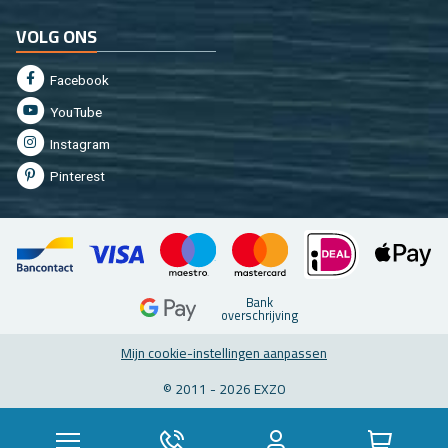
VOLG ONS
Fa­cebook
You­Tu­be
In­st­agram
Pin­te­rest
Bank
over­schrij­ving
Mijn coo­kie-in­stel­lin­gen aan­pas­sen
© 2011 - 2026 EXZO