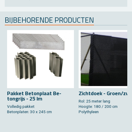
BIJ­BE­HO­REN­DE PRO­DUC­TEN
Pak­ket Be­ton­plaat Be­
Zicht­doek - Groen/zw
tongrijs - 25 lm
Rol: 25 meter lang
Vol­le­dig pak­ket
Hoog­te: 180 / 200 cm
Be­ton­pla­ten: 30 x 245 cm
Po­ly­thy­leen