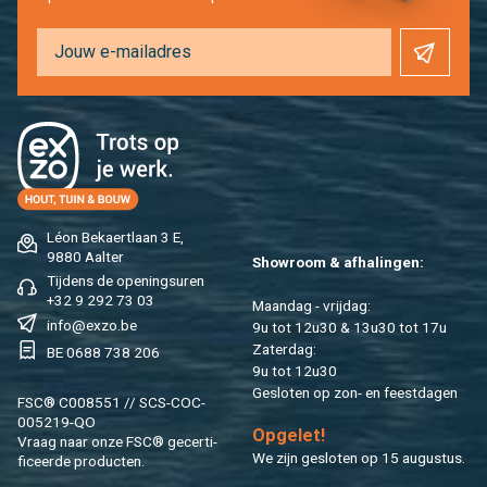
Léon Be­kaert­laan 3 E,
9880 Aal­ter
Show­room & af­ha­lin­gen:
Tij­dens de ope­nings­uren
+32 9 292 73 03
Maan­dag - vrij­dag:
info@​exzo.​be
9u tot 12u30 & 13u30 tot 17u
Za­ter­dag:
BE 0688 738 206
9u tot 12u30
Ge­slo­ten op zon- en feest­da­gen
FSC® C008551 // SCS-COC-
005219-QO
Op­ge­let!
Vraag naar onze FSC® ge­cer­ti­
We zijn ge­slo­ten op 15 au­gus­tus.
fi­ceer­de pro­duc­ten.