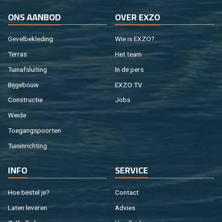
ONS AAN­BOD
OVER EXZO
Ge­vel­be­kle­ding
Wie is EXZO?
Ter­ras
Het team
Tuin­af­slui­ting
In de pers
Bij­ge­bouw
EXZO TV
Con­struc­tie
Jobs
Weide
Toe­gangs­poor­ten
Tuin­in­rich­ting
INFO
SER­VI­CE
Hoe be­stel je?
Con­tact
Laten le­ve­ren
Ad­vies