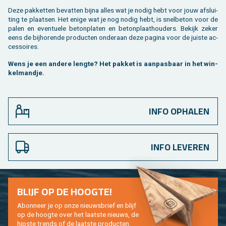
Deze pak­ket­ten be­vat­ten bijna alles wat je nodig hebt voor jouw af­slui­
ting te plaat­sen. Het enige wat je nog nodig hebt, is snel­be­ton voor de
palen en even­tu­e­le be­ton­pla­ten en be­ton­plaat­hou­ders. Be­kijk zeker
eens de bij­ho­ren­de pro­duc­ten on­der­aan deze pa­gi­na voor de juis­te ac­
ces­soi­res.
Wens je een an­de­re leng­te? Het pak­ket is aan­pas­baar in het win­
kel­mand­je.
INFO OPHALEN
INFO LEVEREN
BLIJF OP DE HOOG­TE!
Abon­neer je op onze nieuws­brief en blijf
op de hoog­te over het laat­ste nieuws, de
hip­s­te trends of de laat­ste pro­duc­ten.