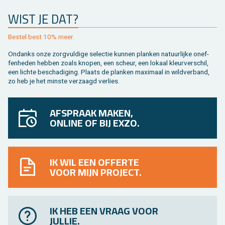
WIST JE DAT?
Be­stel best 10% meer.
On­danks onze zorg­vul­di­ge se­lec­tie kun­nen plan­ken na­tuur­lij­ke on­ef­
fen­he­den heb­ben zoals kno­pen, een scheur, een lo­kaal kleur­ver­schil,
een lich­te be­scha­di­ging. Plaats de plan­ken maxi­maal in wild­ver­band,
zo heb je het min­ste ver­zaagd ver­lies.
AFSPRAAK MAKEN,
ONLINE OF BIJ EXZO.
IK WIL EEN OFFERTE
VOOR MIJN PROJECT.
IK HEB EEN VRAAG VOOR
JULLIE.