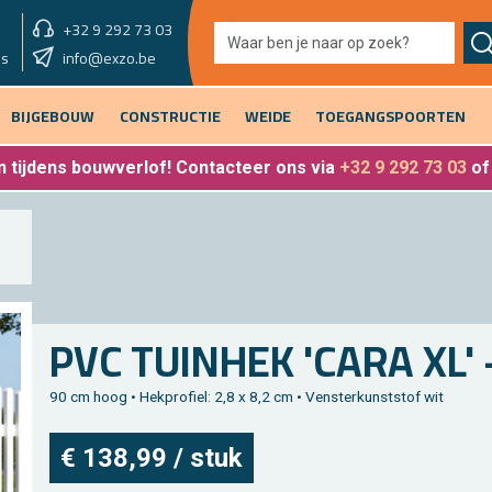
+32 9 292 73 03
showroom morgen
info@exzo.be
9u - 12u30 & 13u30 - 17u
es
BIJGEBOUW
CONSTRUCTIE
WEIDE
TOEGANGSPOORTEN
 tijdens bouwverlof
! Contacteer ons via
+32 9 292 73 03
o
PVC TUIN­HEK 'CARA XL' 
90 cm hoog • Hek­pro­fiel: 2,8 x 8,2 cm • Ven­ster­kunst­stof wit
€ 138,99 / stuk