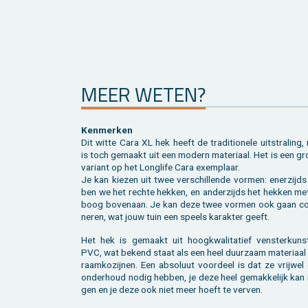
MEER WETEN?
Ken­mer­ken
Dit witte Cara XL hek heeft de tra­di­ti­o­ne­le uit­stra­ling
is toch ge­maakt uit een mo­dern ma­te­ri­aal. Het is een gro
va­ri­ant op het Longli­fe Cara exem­plaar.
Je kan kie­zen uit twee ver­schil­len­de vor­men: ener­zijd
ben we het rech­te hek­ken, en an­der­zijds het hek­ken me
boog bo­ven­aan. Je kan deze twee vor­men ook gaan co
ne­ren, wat jouw tuin een speels ka­rak­ter geeft.
Het hek is ge­maakt uit hoog­kwa­li­ta­tief ven­ster­kunst
PVC, wat be­kend staat als een heel duur­zaam ma­te­ri­aal
raam­ko­zij­nen. Een ab­so­luut voor­deel is dat ze vrij­we
on­der­houd nodig heb­ben, je deze heel ge­mak­ke­lijk kan r
gen en je deze ook niet meer hoeft te ver­ven.