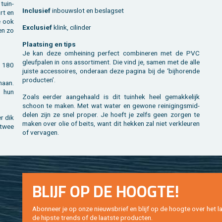
tuin­
In­clu­sief
in­bouw­slot en be­slag­set
ort en
e ook
Ex­clu­sief
klink, ci­lin­der
 en zo
Plaat­sing en tips
Je kan deze om­hei­ning per­fect com­bi­ne­ren met de PVC
gleuf­pa­len in ons as­sor­ti­ment. Die vind je, samen met de alle
an 180
juis­te ac­ces­soi­res, on­der­aan deze pa­gi­na bij de ‘bij­ho­ren­de
pro­duc­ten’.
­aan.
p hun
Zoals eer­der aan­ge­haald is dit tuin­hek heel ge­mak­ke­lijk
schoon te maken. Met wat water en ge­wo­ne rei­ni­gings­mid­
de­len zijn ze snel pro­per. Je hoeft je zelfs geen zor­gen te
er dik
maken over olie of beits, want dit hek­ken zal niet ver­kleu­ren
 twee
of ver­va­gen.
BLIJF OP DE HOOG­TE!
Abon­neer je op onze nieuws­brief en blijf op de hoog­te over het la
de hip­s­te trends of de laat­ste pro­duc­ten.