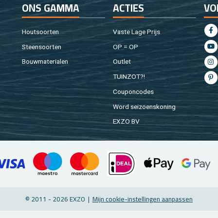
ONS GAMMA
AC­TIES
VO
Hout­soor­ten
Vaste Lage Prijs
Steen­soor­ten
OP = OP
Bouw­ma­te­ri­a­len
Out­let
TUIN­ZOT?!
Cou­pon­co­des
Word sei­zoens­ko­ning
EXZO BV
© 2011 - 2026 EXZO |
Mijn coo­kie-in­stel­lin­gen aan­pas­sen