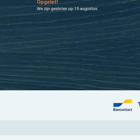
Op­ge­let!
We zijn ge­slo­ten op 15 au­gus­tus.