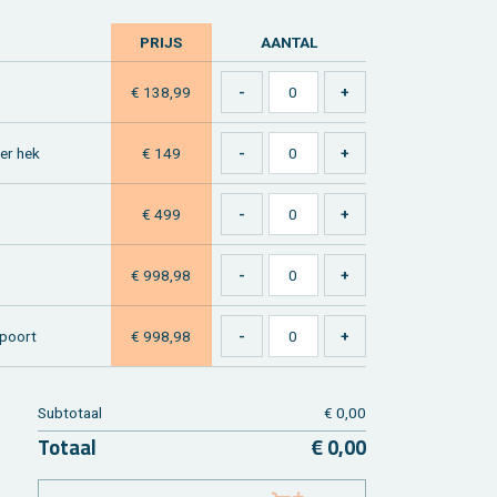
PRIJS
AAN­TAL
€ 138,99
per hek
€ 149
€ 499
€ 998,98
 poort
€ 998,98
Sub­to­taal
€ 0,00
To­taal
€ 0,00