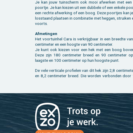
Je kan jouw tuin­scherm ook mooi af­wer­ken met een 
poort­je. Je kan kie­zen uit een dub­be­le of een en­ke­le po
een rech­te af­wer­king of een boog. Deze poort­jes kan j
los­staand plaat­sen in com­bi­na­tie met heg­gen, strui­ken
voorts.
Af­me­tin­gen
Het voor­tuin­hel Cara is ver­krijg­baar in een breed­te v
cen­ti­me­ter en een hoog­te van 90 cen­ti­me­ter.
Je kunt ook kie­zen voor een hek met een boog bo­ven
Deze zijn 180 cen­ti­me­ter breed en 90 cen­ti­me­ter o
laag­ste en 100 cen­ti­me­ter op hun hoog­ste punt.
De vele ver­ti­ca­le pro­fie­len van dit hek zijn 2,8 cen­ti­me­t
en 8,2 cen­ti­me­ter breed. Die wor­den ver­bon­den door