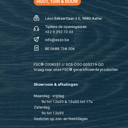
Léon Be­kaert­laan 3 E, 9880 Aal­ter
Tij­dens de ope­nings­uren
+32 9 292 73 03
info@​exzo.​be
BE 0688 738 206
FSC® C008551 // SCS-COC-005219-QO
Vraag naar onze FSC® ge­cer­ti­fi­ceer­de pro­duc­ten.
Show­room & af­ha­lin­gen:
Maan­dag - vrij­dag:
9u tot 12u30 & 13u30 tot 17u
Za­ter­dag:
9u tot 12u30
Ge­slo­ten op zon- en feest­da­gen