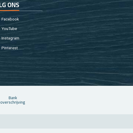
LG ONS
Fa­cebook
You­Tu­be
In­st­agram
Pin­te­rest
Bank
over­schrij­ving