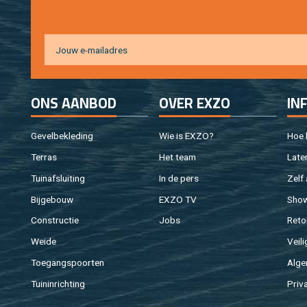
ONS AAN­BOD
OVER EXZO
IN
Ge­vel­be­kle­ding
Wie is EXZO?
Hoe b
Ter­ras
Het team
Laten
Tuin­af­slui­ting
In de pers
Zelf 
Bij­ge­bouw
EXZO TV
Sho
Con­struc­tie
Jobs
Re­to
Weide
Vei­li
Toe­gangs­poor­ten
Al­ge
Tuin­in­rich­ting
Pri­v