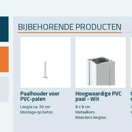
BIJ­BE­HO­REN­DE PRO­DUC­TEN
Paal­hou­der voor
Hoog­waar­di­ge PVC
PVC-palen
paal - Wit
Leng­te ca. 50 cm
8 x 8 cm
V
Mon­ta­ge op beton
Me­taal­kern
Meer­de­re leng­tes