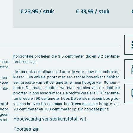
€ 23,95 / stuk
€ 33,95 / stuk
ho­ri­zon­ta­le pro­fie­len die 3,5 cen­ti­me­ter dik en 8,2 cen­ti­me­
, maar
ter breed zijn.
­te­re
Je kan ook een bij­pas­send poort­je voor jouw tuinom­hei­ning
kie­zen. Een en­ke­le poort met een rech­te bo­ven­kant heb­ben
s heb­
een breed­te van 98 cen­ti­me­ter en een hoog­te van 90 cen­ti­
t een
me­ter. Daar­naast heb­ben we twee ver­sies van de dub­be­le
m­bi­
poor­ten in ons as­sor­ti­ment. De rech­te ver­sie is 310 cen­ti­me­
ter breed en 90 cen­ti­me­ter hoor. De ver­sie met een boog bo­
­stof
ven­aan is even breed, maar heeft een mi­ni­ma­le hoog­te van
 voor
90 cen­ti­me­ter en 100 cen­ti­me­ter op zijn hoog­ste punt.
l geen
Hoog­waar­dig ven­ster­kunst­stof, wit
ei­ni­
Poort­jes zijn: