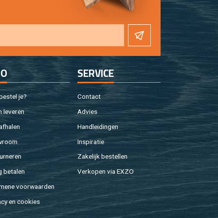
FO
SER­VI­CE
e­stel je?
Con­tact
 le­ve­ren
Ad­vies
af­ha­len
Hand­lei­din­gen
w­room
In­spi­ra­tie
ur­ne­ren
Za­ke­lijk be­stel­len
g be­ta­len
Ver­ko­pen via EXZO
­me­ne voor­waar­den
a­cy en coo­kies