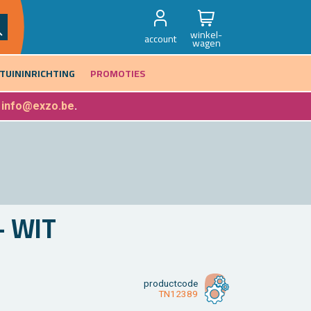
winkel-
account
wagen
TUININRICHTING
PROMOTIES
f
info@exzo.be
.
- WIT
product­code
TN12389