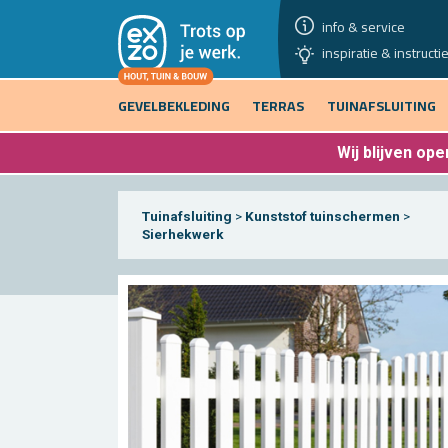
info & service
inspiratie & instructi
GEVELBEKLEDING
TERRAS
TUINAFSLUITING
Wij blijven
open
Tuinafsluiting
>
Kunststof tuinschermen
>
Sierhekwerk