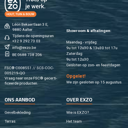
Léon Be­kaert­laan 3 E,
9880 Aal­ter
Show­room & af­ha­lin­gen:
Tij­dens de ope­nings­uren
+32 9 292 73 03
Maan­dag - vrij­dag:
info@​exzo.​be
9u tot 12u30 & 13u30 tot 17u
Za­ter­dag:
BE 0688 738 206
9u tot 12u30
Ge­slo­ten op zon- en feest­da­gen
FSC® C008551 // SCS-COC-
005219-QO
Op­ge­let!
Vraag naar onze FSC® ge­cer­ti­
We zijn ge­slo­ten op 15 au­gus­tus.
fi­ceer­de pro­duc­ten.
ONS AAN­BOD
OVER EXZO
Ge­vel­be­kle­ding
Wie is EXZO?
Ter­ras
Het team