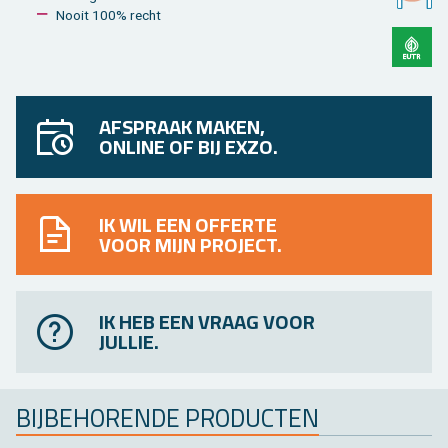
Nooit 100% recht
AFSPRAAK MAKEN,
ONLINE OF BIJ EXZO.
IK WIL EEN OFFERTE
VOOR MIJN PROJECT.
IK HEB EEN VRAAG VOOR
JULLIE.
BIJ­BE­HO­REN­DE PRO­DUC­TEN