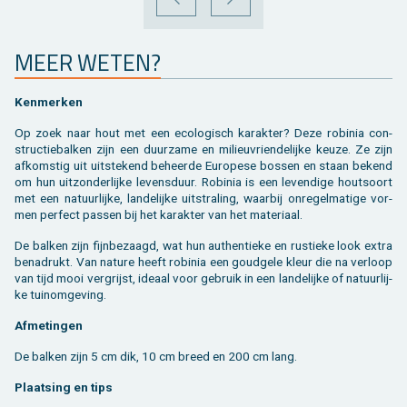
VORIGE
VOLGENDE
MEER WETEN?
Ken­mer­ken
Op zoek naar hout met een eco­lo­gisch ka­rak­ter? Deze ro­bi­nia con­
struc­tie­bal­ken zijn een duur­za­me en mi­li­eu­vrien­de­lij­ke keuze. Ze zijn
af­kom­stig uit uit­ste­kend be­heer­de Eu­ro­pe­se bos­sen en staan be­kend
om hun uit­zon­der­lij­ke le­vens­duur. Ro­bi­nia is een le­ven­di­ge hout­soort
met een na­tuur­lij­ke, lan­de­lij­ke uit­stra­ling, waar­bij on­re­gel­ma­ti­ge vor­
men per­fect pas­sen bij het ka­rak­ter van het ma­te­ri­aal.
De bal­ken zijn fijn­be­zaagd, wat hun au­then­tie­ke en rus­tie­ke look extra
be­na­drukt. Van na­tu­re heeft ro­bi­nia een goud­ge­le kleur die na ver­loop
van tijd mooi ver­grijst, ide­aal voor ge­bruik in een lan­de­lij­ke of na­tuur­lij­
ke tuinom­ge­ving.
Af­me­tin­gen
De bal­ken zijn 5 cm dik, 10 cm breed en 200 cm lang.
Plaat­sing en tips