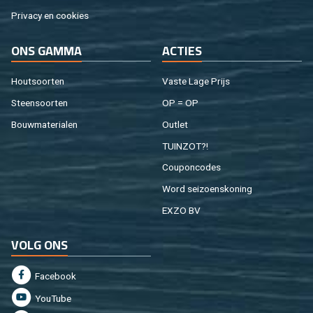
Pri­va­cy en coo­kies
ONS GAMMA
AC­TIES
Hout­soor­ten
Vaste Lage Prijs
Steen­soor­ten
OP = OP
Bouw­ma­te­ri­a­len
Out­let
TUIN­ZOT?!
Cou­pon­co­des
Word sei­zoens­ko­ning
EXZO BV
VOLG ONS
Fa­cebook
You­Tu­be