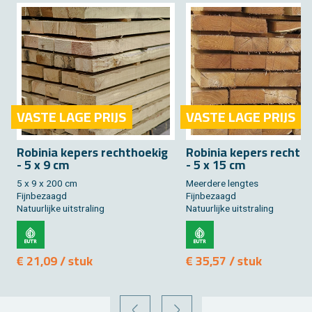
VASTE LAGE PRIJS
VASTE LAGE PRIJS
Ro­bi­nia ke­pers recht­hoe­kig
Ro­bi­nia ke­pers recht­h
- 5 x 9 cm
- 5 x 15 cm
5 x 9 x 200 cm
Meer­de­re leng­tes
Fijn­be­zaagd
Fijn­be­zaagd
Na­tuur­lij­ke uit­stra­ling
Na­tuur­lij­ke uit­stra­ling
€ 21,09 / stuk
€ 35,57 / stuk