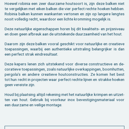
Hoe­wel ro­bi­nia een zeer duur­za­me hout­soort is, zijn deze bal­ken niet
te ver­ge­lij­ken met eiken bal­ken die vier per­fect rech­te hoe­ken heb­ben.
Ro­bi­nia bal­ken kun­nen wan­kan­ten ver­to­nen en zijn op lan­ge­re leng­tes
nooit vol­le­dig recht, waar­door een lich­te krom­ming mo­ge­lijk is.
Deze na­tuur­lij­ke ei­gen­schap­pen horen bij dit kwa­li­teits- en prijs­ni­veau
en doen geen af­breuk aan de uit­ste­ken­de duur­zaam­heid van het hout.
Daar­om zijn deze bal­ken voor­al ge­schikt voor na­tuur­lij­ke en cre­a­tie­ve
toe­pas­sin­gen, waar­bij een au­then­tie­ke uit­stra­ling be­lang­rij­ker is dan
een per­fect strak eind­re­sul­taat.
Deze ke­pers lenen zich uit­ste­kend voor di­ver­se con­struc­tie­ve en de­
co­ra­tie­ve toe­pas­sin­gen, zoals na­tuur­lij­ke over­kap­pin­gen, boom­hut­ten,
per­go­la’s en an­de­re cre­a­tie­ve hout­con­struc­ties. Ze komen het best
tot hun recht in pro­jec­ten waar per­fect rech­te lij­nen en strak­ke hoe­ken
geen ver­eis­te zijn.
Houd bij plaat­sing al­tijd re­ke­ning met het na­tuur­lij­ke krim­pen en uit­zet­
ten van hout. Ge­bruik bij voor­keur inox be­ves­ti­gings­ma­te­ri­aal voor
een duur­za­me en vei­li­ge mon­ta­ge.