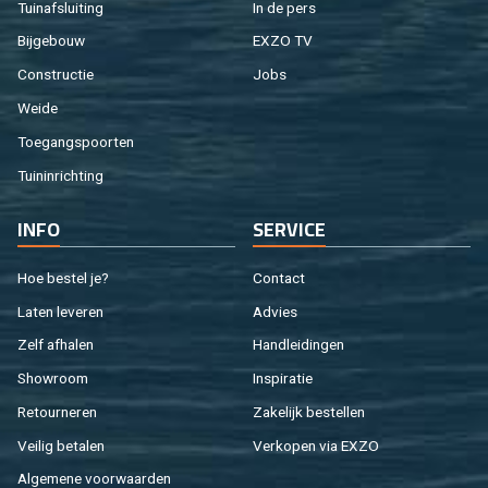
Tuin­af­slui­ting
In de pers
Bij­ge­bouw
EXZO TV
Con­struc­tie
Jobs
Weide
Toe­gangs­poor­ten
Tuin­in­rich­ting
INFO
SER­VI­CE
Hoe be­stel je?
Con­tact
Laten le­ve­ren
Ad­vies
Zelf af­ha­len
Hand­lei­din­gen
Show­room
In­spi­ra­tie
Re­tour­ne­ren
Za­ke­lijk be­stel­len
Vei­lig be­ta­len
Ver­ko­pen via EXZO
Al­ge­me­ne voor­waar­den