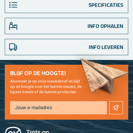
SPECIFICATIES
INFO OPHALEN
INFO LEVEREN
BLIJF OP DE HOOG­TE!
Abon­neer je op onze nieuws­brief en blijf
op de hoog­te over het laat­ste nieuws, de
hip­s­te trends of de laat­ste pro­duc­ten.