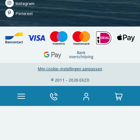
In­st­agram
Pin­te­rest
Bank
over­schrij­ving
Mijn coo­kie-in­stel­lin­gen aan­pas­sen
© 2011 - 2026 EXZO