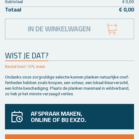
Sub­to­taal
€ 0,00
To­taal
€ 0,00
IN DE WINKELWAGEN
WIST JE DAT?
Be­stel best 10% meer.
On­danks onze zorg­vul­di­ge se­lec­tie kun­nen plan­ken na­tuur­lij­ke on­ef­
fen­he­den heb­ben zoals kno­pen, een scheur, een lo­kaal kleur­ver­schil,
een lich­te be­scha­di­ging. Plaats de plan­ken maxi­maal in wild­ver­band,
zo heb je het min­ste ver­zaagd ver­lies.
AFSPRAAK MAKEN,
ONLINE OF BIJ EXZO.