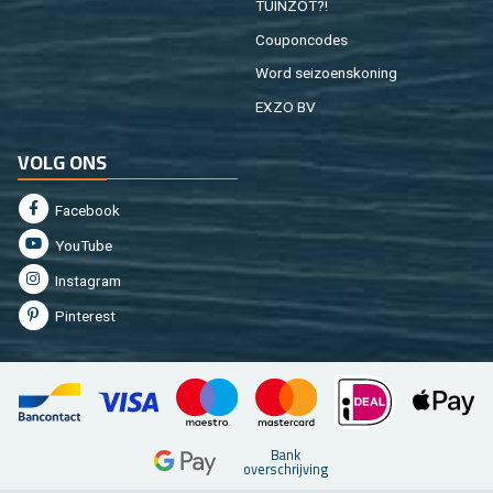
TUIN­ZOT?!
Cou­pon­co­des
Word sei­zoens­ko­ning
EXZO BV
VOLG ONS
Fa­cebook
You­Tu­be
In­st­agram
Pin­te­rest
Bank
over­schrij­ving