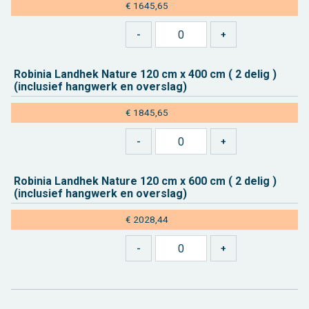
€ 1645,65
Ro­bi­nia Land­hek Na­tu­re 120 cm x 400 cm ( 2 delig )
(in­clu­sief hang­werk en over­slag)
€ 1845,65
Ro­bi­nia Land­hek Na­tu­re 120 cm x 600 cm ( 2 delig )
(in­clu­sief hang­werk en over­slag)
€ 2028,44