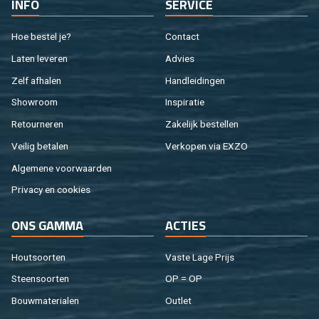
INFO
SER­VI­CE
Hoe be­stel je?
Con­tact
Laten le­ve­ren
Ad­vies
Zelf af­ha­len
Hand­lei­din­gen
Show­room
In­spi­ra­tie
Re­tour­ne­ren
Za­ke­lijk be­stel­len
Vei­lig be­ta­len
Ver­ko­pen via EXZO
Al­ge­me­ne voor­waar­den
Pri­va­cy en coo­kies
ONS GAMMA
AC­TIES
Hout­soor­ten
Vaste Lage Prijs
Steen­soor­ten
OP = OP
Bouw­ma­te­ri­a­len
Out­let