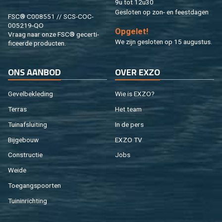
9u tot 12u30
Ge­slo­ten op zon- en feest­da­gen
FSC® C008551 // SCS-COC-
005219-QO
Op­ge­let!
Vraag naar onze FSC® ge­cer­ti­
We zijn ge­slo­ten op 15 au­gus­tus.
fi­ceer­de pro­duc­ten.
ONS AAN­BOD
OVER EXZO
Ge­vel­be­kle­ding
Wie is EXZO?
Ter­ras
Het team
Tuin­af­slui­ting
In de pers
Bij­ge­bouw
EXZO TV
Con­struc­tie
Jobs
Weide
Toe­gangs­poor­ten
Tuin­in­rich­ting