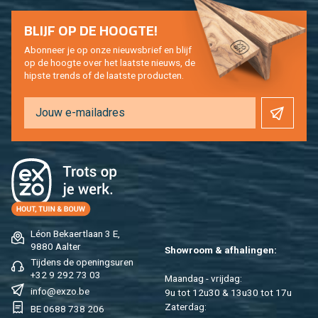
BLIJF OP DE HOOG­TE!
Abon­neer je op onze nieuws­brief en blijf
op de hoog­te over het laat­ste nieuws, de
hip­s­te trends of de laat­ste pro­duc­ten.
Léon Be­kaert­laan 3 E,
9880 Aal­ter
Show­room & af­ha­lin­gen:
Tij­dens de ope­nings­uren
+32 9 292 73 03
Maan­dag - vrij­dag:
info@​exzo.​be
9u tot 12u30 & 13u30 tot 17u
Za­ter­dag:
BE 0688 738 206