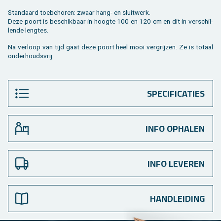
Stan­daard toe­behoren: zwaar hang- en sluit­werk.
Deze poort is be­schik­baar in hoog­te 100 en 120 cm en dit in ver­schil­
len­de leng­tes.
Na ver­loop van tijd gaat deze poort heel mooi ver­grij­zen. Ze is to­taal
on­der­houds­vrij.
SPECIFICATIES
INFO OPHALEN
INFO LEVEREN
HANDLEIDING