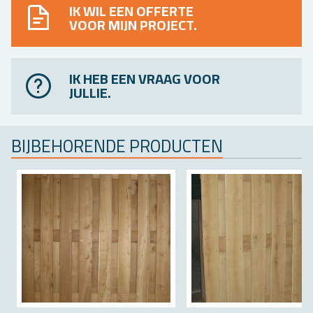
IK WIL EEN OFFERTE
VOOR MIJN PROJECT.
IK HEB EEN VRAAG VOOR
JULLIE.
BIJ­BE­HO­REN­DE PRO­DUC­TEN