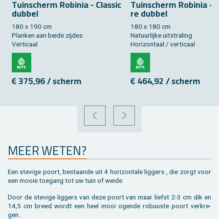
Tuin­scherm Ro­bi­nia - Clas­sic
Tuin­scherm Ro­bi­nia - 
dub­bel
re dub­bel
180 x 190 cm
180 x 180 cm
Plan­ken aan beide zij­des
Na­tuur­lij­ke uit­stra­ling
Ver­ti­caal
Ho­ri­zon­taal / ver­ti­caal
€ 375,96 / scherm
€ 464,92 / scherm
VORIGE
VOLGENDE
MEER WETEN?
Een ste­vi­ge poort, be­staan­de uit 4 ho­ri­zon­ta­le lig­gers , die zorgt voor
een mooie toe­gang tot uw tuin of weide.
Door de ste­vi­ge lig­gers van deze poort van maar liefst 2-3 cm dik en
14,5 cm breed wordt een heel mooi ogen­de ro­buus­te poort ver­kre­
gen.