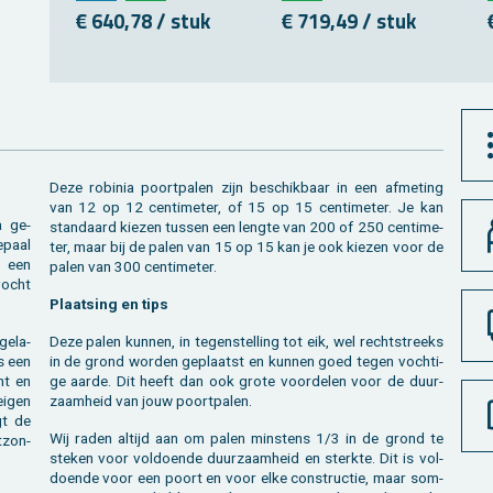
€ 640,78 / stuk
€ 719,49 / stuk
Deze ro­bi­nia poort­pa­len zijn be­schik­baar in een af­me­ting
van 12 op 12 cen­ti­me­ter, of 15 op 15 cen­ti­me­ter. Je kan
a ge­
stan­daard kie­zen tus­sen een leng­te van 200 of 250 cen­ti­me­
e­paal
ter, maar bij de palen van 15 op 15 kan je ook kie­zen voor de
t een
palen van 300 cen­ti­me­ter.
vocht
Plaat­sing en tips
ge­la­
Deze palen kun­nen, in te­gen­stel­ling tot eik, wel recht­streeks
is een
in de grond wor­den ge­plaatst en kun­nen goed tegen voch­ti­
cht en
ge aarde. Dit heeft dan ook grote voor­de­len voor de duur­
eigen
zaam­heid van jouw poort­pa­len.
igt de
Wij raden al­tijd aan om palen min­stens 1/3 in de grond te
­zon­
ste­ken voor vol­doen­de duur­zaam­heid en sterk­te. Dit is vol­
doen­de voor een poort en voor elke con­struc­tie, maar som­