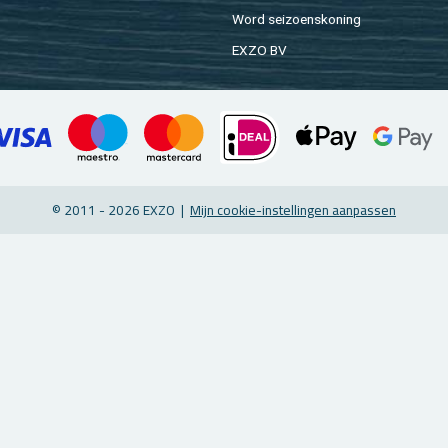
Word sei­zoens­ko­ning
EXZO BV
© 2011 - 2026 EXZO |
Mijn coo­kie-in­stel­lin­gen aan­pas­sen