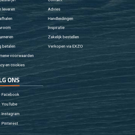
 le­ve­ren
Ad­vies
af­ha­len
Hand­lei­din­gen
w­room
In­spi­ra­tie
ur­ne­ren
Za­ke­lijk be­stel­len
g be­ta­len
Ver­ko­pen via EXZO
­me­ne voor­waar­den
a­cy en coo­kies
LG ONS
Fa­cebook
You­Tu­be
In­st­agram
Pin­te­rest