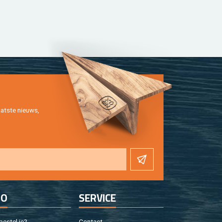
at­ste nieuws,
FO
SER­VI­CE
e­stel je?
Con­tact