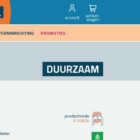
winkel-
account
wagen
TUININRICHTING
PROMOTIES
DUUR­ZAAM
product­code
S.10626
­la­ten