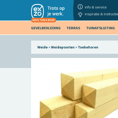
info & service
inspiratie & instructi
GEVELBEKLEDING
TERRAS
TUINAFSLUITING
Weide
>
Weidepoorten
>
Toebehoren