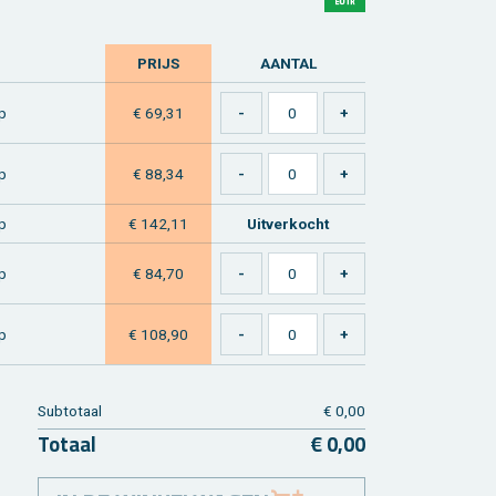
PRIJS
AAN­TAL
op
€ 69,31
op
€ 88,34
op
€ 142,11
Uit­ver­kocht
op
€ 84,70
op
€ 108,90
Sub­to­taal
€ 0,00
To­taal
€ 0,00