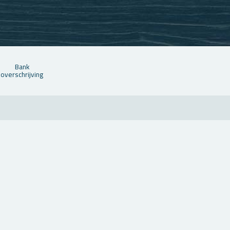
Bank
over­schrij­ving