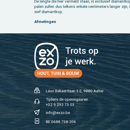
De leng­te die hier ver­meld staan, is ex­clu­sief dia­mant­k
palen zul­len dus tel­kens en­ke­le cen­ti­me­ters lan­ger zijn, i
sief dia­mant­kop.
Af­me­tin­gen
Léon Be­kaert­laan 3 E, 9880 Aal­ter
Tij­dens de ope­nings­uren
+32 9 292 73 03
info@​exzo.​be
BE 0688 738 206