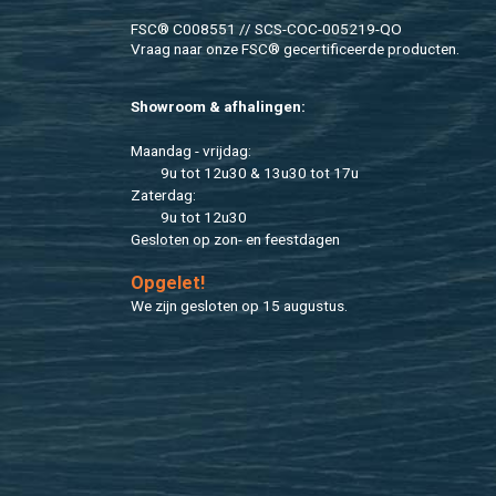
FSC® C008551 // SCS-COC-005219-QO
Vraag naar onze FSC® ge­cer­ti­fi­ceer­de pro­duc­ten.
Show­room & af­ha­lin­gen:
Maan­dag - vrij­dag:
9u tot 12u30 & 13u30 tot 17u
Za­ter­dag:
9u tot 12u30
Ge­slo­ten op zon- en feest­da­gen
Op­ge­let!
We zijn ge­slo­ten op 15 au­gus­tus.