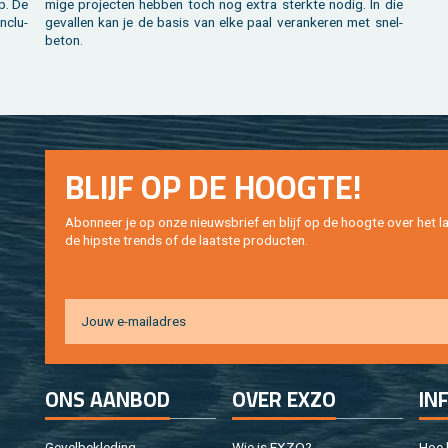
op. De
mi­ge pro­jec­ten heb­ben toch nog extra sterk­te nodig. In die
n­clu­
ge­val­len kan je de basis van elke paal ver­an­ke­ren met snel­
be­ton.
BLIJF OP DE HOOG­TE!
Abon­neer je op onze nieuws­brief en blijf op de hoog­te over het la
de hip­s­te trends of de laat­ste pro­duc­ten.
ONS AAN­BOD
OVER EXZO
IN
Ge­vel­be­kle­ding
Wie is EXZO?
Hoe b