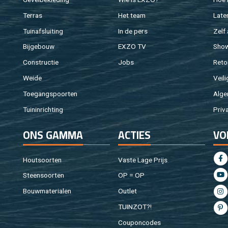
Ter­ras
Het team
Laten
Tuin­af­slui­ting
In de pers
Zelf 
Bij­ge­bouw
EXZO TV
Sho
Con­struc­tie
Jobs
Re­to
Weide
Vei­li
Toe­gangs­poor­ten
Al­ge
Tuin­in­rich­ting
Pri­v
ONS GAMMA
AC­TIES
VO
Hout­soor­ten
Vaste Lage Prijs
Steen­soor­ten
OP = OP
Bouw­ma­te­ri­a­len
Out­let
TUIN­ZOT?!
Cou­pon­co­des