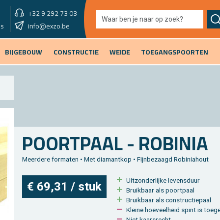
+32 9 292 73 03
showroom morgen
info@exzo.be
9u - 12u30 & 13u30 - 17u
es
BIJGEBOUW
CONSTRUCTIE
WEIDE
TOEGANGSPOORTEN
POORT­PAAL - RO­BI­NIA
Meer­de­re for­ma­ten • Met dia­mant­kop • Fijn­be­zaagd Ro­bi­nia­hout
Uit­zon­der­lij­ke le­vens­duur
€ 69,31 / stuk
Bruik­baar als poort­paal
Bruik­baar als con­struc­tie­paal
Klei­ne hoe­veel­heid spint is toe­ge
Niet kaars­recht