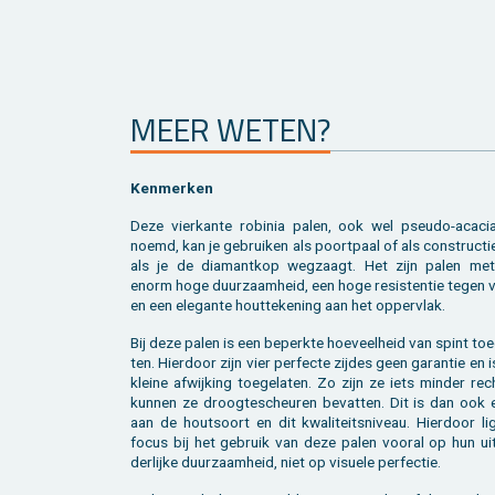
MEER WETEN?
Ken­mer­ken
Deze vier­kan­te ro­bi­nia palen, ook wel pseu­do-aca­ci
noemd, kan je ge­brui­ken als poort­paal of als con­struc­ti
als je de dia­mant­kop weg­zaagt. Het zijn palen me
enorm hoge duur­zaam­heid, een hoge re­sis­ten­tie tegen 
en een ele­gan­te hout­te­ke­ning aan het op­per­vlak.
Bij deze palen is een be­perk­te hoe­veel­heid van spint toe­
ten. Hier­door zijn vier per­fec­te zij­des geen ga­ran­tie en 
klei­ne af­wij­king toe­ge­la­ten. Zo zijn ze iets min­der re
kun­nen ze droog­te­scheu­ren be­vat­ten. Dit is dan ook 
aan de hout­soort en dit kwa­li­teits­ni­veau. Hier­door l
focus bij het ge­bruik van deze palen voor­al op hun uit
der­lij­ke duur­zaam­heid, niet op vi­su­e­le per­fec­tie.