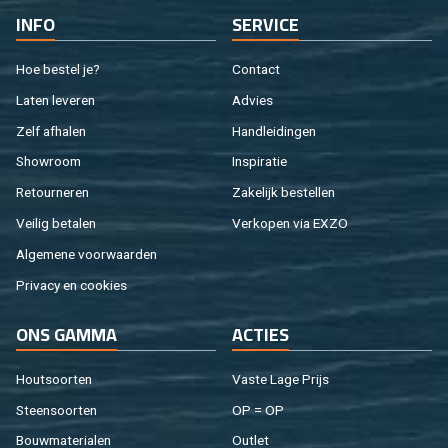
INFO
SER­VI­CE
Hoe be­stel je?
Con­tact
Laten le­ve­ren
Ad­vies
Zelf af­ha­len
Hand­lei­din­gen
Show­room
In­spi­ra­tie
Re­tour­ne­ren
Za­ke­lijk be­stel­len
Vei­lig be­ta­len
Ver­ko­pen via EXZO
Al­ge­me­ne voor­waar­den
Pri­va­cy en coo­kies
ONS GAMMA
AC­TIES
Hout­soor­ten
Vaste Lage Prijs
Steen­soor­ten
OP = OP
Bouw­ma­te­ri­a­len
Out­let