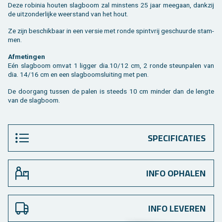
Deze ro­bi­nia hou­ten slag­boom zal min­stens 25 jaar mee­gaan, dank­zij
de uit­zon­der­lij­ke weer­stand van het hout.
Ze zijn be­schik­baar in een ver­sie met ronde spint­vrij ge­schuur­de stam­
men.
Af­me­tin­gen
Eén slag­boom omvat 1 lig­ger dia.10/12 cm, 2 ronde steun­pa­len van
dia. 14/16 cm en een slag­boom­slui­ting met pen.
De door­gang tus­sen de palen is steeds 10 cm min­der dan de leng­te
van de slag­boom.
SPECIFICATIES
INFO OPHALEN
INFO LEVEREN