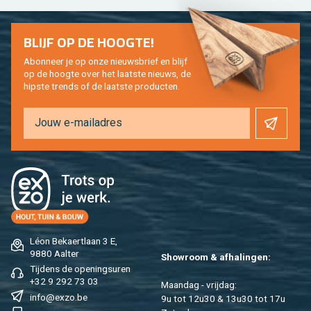
BLIJF OP DE HOOG­TE!
Abon­neer je op onze nieuws­brief en blijf
op de hoog­te over het laat­ste nieuws, de
hip­s­te trends of de laat­ste pro­duc­ten.
Léon Be­kaert­laan 3 E,
9880 Aal­ter
Show­room & af­ha­lin­gen:
Tij­dens de ope­nings­uren
+32 9 292 73 03
Maan­dag - vrij­dag:
info@​exzo.​be
9u tot 12u30 & 13u30 tot 17u