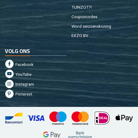
TUIN­ZOT?!
Cou­pon­co­des
Word sei­zoens­ko­ning
EXZO BV
VOLG ONS
Fa­cebook
You­Tu­be
In­st­agram
Pin­te­rest
Bank
over­schrij­ving