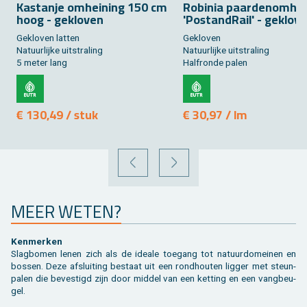
Kas­tan­je om­hei­ning 150 cm
Ro­bi­nia paar­de­nom­hei
hoog - ge­klo­ven
'Pos­tand­Rail' - ge­klo­v
Ge­klo­ven lat­ten
Ge­klo­ven
Na­tuur­lij­ke uit­stra­ling
Na­tuur­lij­ke uit­stra­ling
5 meter lang
Half­ron­de palen
€ 130,49 / stuk
€ 30,97 / lm
VORIGE
VOLGENDE
MEER WETEN?
Ken­mer­ken
Slag­bo­men lenen zich als de ide­a­le toe­gang tot na­tuur­do­mei­nen en
bos­sen. Deze af­slui­ting be­staat uit een rond­hou­ten lig­ger met steun­
pa­len die be­ves­tigd zijn door mid­del van een ket­ting en een vang­beu­
gel.