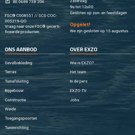
Za­ter­dag:
BE 0688 738 206
9u tot 12u30
Ge­slo­ten op zon- en feest­da­gen
FSC® C008551 // SCS-COC-
005219-QO
Op­ge­let!
Vraag naar onze FSC® ge­cer­ti­
We zijn ge­slo­ten op 15 au­gus­tus.
fi­ceer­de pro­duc­ten.
ONS AAN­BOD
OVER EXZO
Ge­vel­be­kle­ding
Wie is EXZO?
Ter­ras
Het team
Tuin­af­slui­ting
In de pers
Bij­ge­bouw
EXZO TV
Con­struc­tie
Jobs
Weide
Toe­gangs­poor­ten
Tuin­in­rich­ting