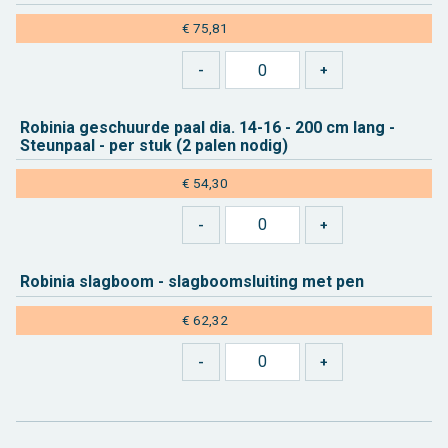
€ 75,81
Ro­bi­nia ge­schuur­de paal dia. 14-16 - 200 cm lang -
Steun­paal - per stuk (2 palen nodig)
€ 54,30
Ro­bi­nia slag­boom - slag­boom­slui­ting met pen
€ 62,32