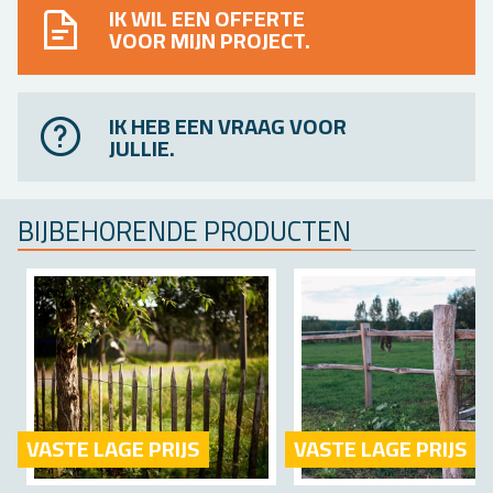
IK WIL EEN OFFERTE
VOOR MIJN PROJECT.
IK HEB EEN VRAAG VOOR
JULLIE.
BIJ­BE­HO­REN­DE PRO­DUC­TEN
VASTE LAGE PRIJS
VASTE LAGE PRIJS