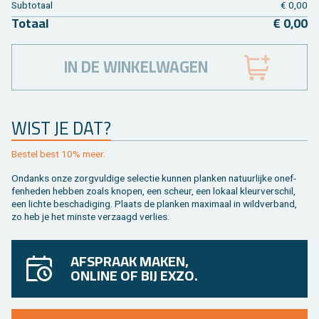
Sub­to­taal
€ 0,00
To­taal
€ 0,00
IN DE WINKELWAGEN
WIST JE DAT?
Be­stel best 10% meer.
On­danks onze zorg­vul­di­ge se­lec­tie kun­nen plan­ken na­tuur­lij­ke on­ef­
fen­he­den heb­ben zoals kno­pen, een scheur, een lo­kaal kleur­ver­schil,
een lich­te be­scha­di­ging. Plaats de plan­ken maxi­maal in wild­ver­band,
zo heb je het min­ste ver­zaagd ver­lies.
AFSPRAAK MAKEN,
ONLINE OF BIJ EXZO.