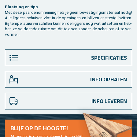
Plaat­sing en tips
Met deze paar­de­nom­hei­ning heb je geen be­ves­ti­gings­ma­te­ri­aal nodig!
Alle lig­gers schui­ven vlot in de ope­nin­gen en blij­ven er ste­vig in­zit­ten.
Bij tem­pe­ra­tuur­ver­schil­len kun­nen de lig­gers nog wat uit­zet­ten en heb­
ben ze vol­doen­de ruim­te om dit te doen zon­der de scheu­ren of te ver­
vor­men.
SPECIFICATIES
INFO OPHALEN
INFO LEVEREN
BLIJF OP DE HOOG­TE!
Abon­neer je op onze nieuws­brief en blijf