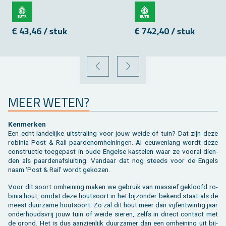
€ 43,46 / stuk
€ 742,40 / stuk
VORIGE
VOLGENDE
MEER WETEN?
Ken­mer­ken
Een echt lan­de­lij­ke uit­stra­ling voor jouw weide of tuin? Dat zijn deze
ro­bi­nia Post & Rail paar­de­nom­hei­nin­gen. Al eeu­wen­lang wordt deze
con­struc­tie toe­ge­past in oude En­gel­se kas­te­len waar ze voor­al dien­
den als paar­den­af­slui­ting. Van­daar dat nog steeds voor de En­gels
naam ‘Post & Rail’ wordt ge­ko­zen.
Voor dit soort om­hei­ning maken we ge­bruik van mas­sief ge­kloofd ro­
bi­nia hout, omdat deze hout­soort in het bij­zon­der be­kend staat als de
meest duur­za­me hout­soort. Zo zal dit hout meer dan vijf­en­twin­tig jaar
on­der­houds­vrij jouw tuin of weide sie­ren, zelfs in di­rect con­tact met
de grond. Het is dus aan­zien­lijk duur­za­mer dan een om­hei­ning uit bij­