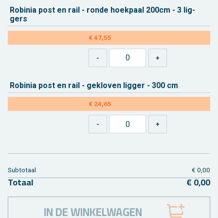
Ro­bi­nia post en rail - ronde hoek­paal 200cm - 3 lig­
gers
€ 47,55
Ro­bi­nia post en rail - ge­klo­ven lig­ger - 300 cm
€ 24,65
Sub­to­taal
€ 0,00
To­taal
€ 0,00
IN DE WINKELWAGEN