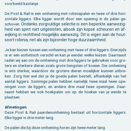
voor­beeld kas­tan­je.
De Post & Rail is een om­hei­ning met ro­bi­nia­pa­len en twee of drie ho­ri­
zon­ta­le lig­gers. Elke lig­ger wordt door een ope­ning in de palen ge­
scho­ven.
On­danks zorg­vul­di­ge se­lec­tie is een be­perk­te aan­we­zig­
heid van spint niet uit­ge­slo­ten, als­ook zijn kopse scheu­ren en af­
wij­king in recht­heid mo­ge­lijks aan­we­zig. Dit is eigen aan de hout­
soort ro­bi­nia, net als zijn bij­zon­der hoge duur­zaam­heid.
Je kan kie­zen tus­sen een om­hei­ning met twee of drie lig­gers. Ener­zijds
is er een es­the­tisch ver­schil en kan je een­der welke kie­zen. Daar­naast
raden wij aan om de om­hei­ning met drie lig­gers te ge­brui­ken voor gro­
te­re en ster­ke­re die­ren zoals grote heng­sten of koei­en. Die om­hei­ning
is iets ster­ker, waar­door de gro­te­re die­ren moei­lij­ker kun­nen uit­bre­
ken. Zorg hier wel dat je de goede palen be­stelt, af­han­ke­lijk van het
aan­tal lig­gers. Som­mi­ge palen heb­ben na­me­lijk twee maal twee ope­
nin­gen voor de lig­gers, en an­de­re drie maal twee ope­nin­gen. Daar­
naast heb­ben we ook hoek­pa­len om op de hoe­ken van je weide te
plaat­sen.
Af­me­tin­gen
Deze Post & Rail paar­de­nom­hei­ning be­staat uit ho­ri­zon­ta­le lig­gers.
Elke lig­ger is drie meter lang.
De palen die bij deze om­hei­ning horen zijn twee meter lang.