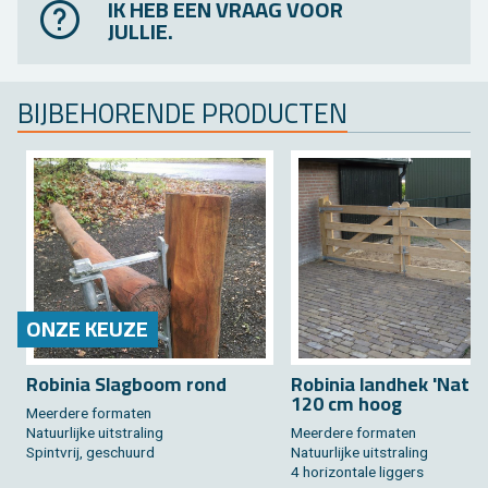
IK HEB EEN VRAAG VOOR
JULLIE.
BIJ­BE­HO­REN­DE PRO­DUC­TEN
ONZE KEUZE
Ro­bi­nia Slag­boom rond
Ro­bi­nia land­hek 'Na­tu­
120 cm hoog
Meer­de­re for­ma­ten
Na­tuur­lij­ke uit­stra­ling
Meer­de­re for­ma­ten
Spint­vrij, ge­schuurd
Na­tuur­lij­ke uit­stra­ling
4 ho­ri­zon­ta­le lig­gers