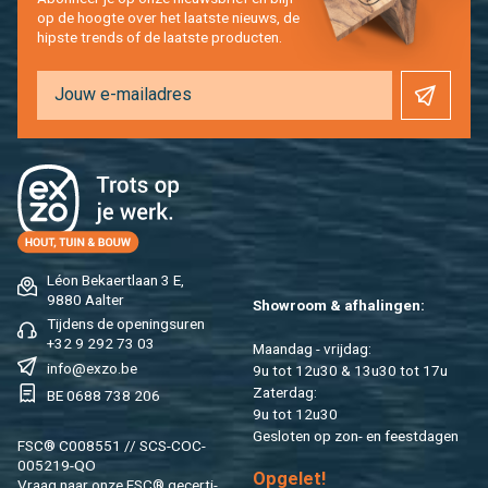
op de hoog­te over het laat­ste nieuws, de
hip­s­te trends of de laat­ste pro­duc­ten.
Léon Be­kaert­laan 3 E,
9880 Aal­ter
Show­room & af­ha­lin­gen:
Tij­dens de ope­nings­uren
+32 9 292 73 03
Maan­dag - vrij­dag:
info@​exzo.​be
9u tot 12u30 & 13u30 tot 17u
Za­ter­dag:
BE 0688 738 206
9u tot 12u30
Ge­slo­ten op zon- en feest­da­gen
FSC® C008551 // SCS-COC-
005219-QO
Op­ge­let!
Vraag naar onze FSC® ge­cer­ti­