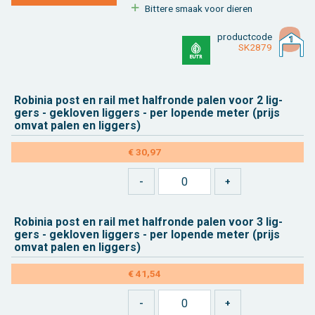
Bit­te­re smaak voor die­ren
product­code
SK2879
Ro­bi­nia post en rail met half­ron­de palen voor 2 lig­
gers - ge­klo­ven lig­gers - per lo­pen­de meter (prijs
omvat palen en lig­gers)
€ 30,97
Ro­bi­nia post en rail met half­ron­de palen voor 3 lig­
gers - ge­klo­ven lig­gers - per lo­pen­de meter (prijs
omvat palen en lig­gers)
€ 41,54