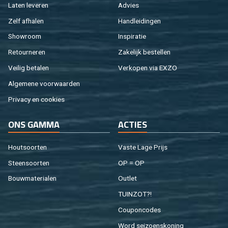
Laten le­ve­ren
Ad­vies
Zelf af­ha­len
Hand­lei­din­gen
Show­room
In­spi­ra­tie
Re­tour­ne­ren
Za­ke­lijk be­stel­len
Vei­lig be­ta­len
Ver­ko­pen via EXZO
Al­ge­me­ne voor­waar­den
Pri­va­cy en coo­kies
ONS GAMMA
AC­TIES
Hout­soor­ten
Vaste Lage Prijs
Steen­soor­ten
OP = OP
Bouw­ma­te­ri­a­len
Out­let
TUIN­ZOT?!
Cou­pon­co­des
Word sei­zoens­ko­ning