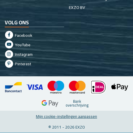
EXZO BV
VOLG ONS
Fa­cebook
You­Tu­be
In­st­agram
Pin­te­rest
Bank
over­schrij­ving
Mijn coo­kie-in­stel­lin­gen aan­pas­sen
© 2011 - 2026 EXZO