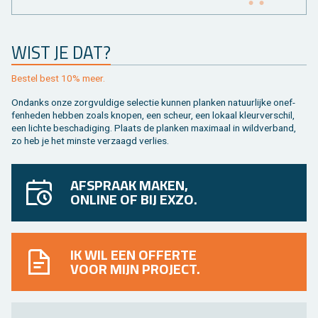
WIST JE DAT?
Be­stel best 10% meer.
On­danks onze zorg­vul­di­ge se­lec­tie kun­nen plan­ken na­tuur­lij­ke on­ef­
fen­he­den heb­ben zoals kno­pen, een scheur, een lo­kaal kleur­ver­schil,
een lich­te be­scha­di­ging. Plaats de plan­ken maxi­maal in wild­ver­band,
zo heb je het min­ste ver­zaagd ver­lies.
AFSPRAAK MAKEN,
ONLINE OF BIJ EXZO.
IK WIL EEN OFFERTE
VOOR MIJN PROJECT.