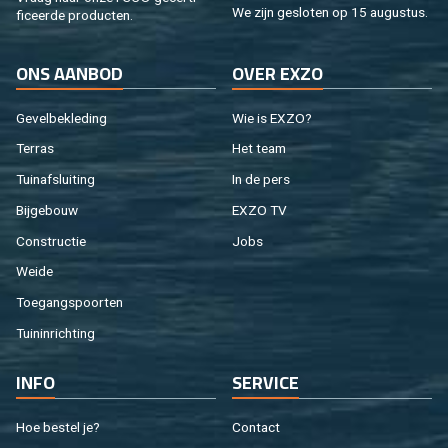
We zijn ge­slo­ten op 15 au­gus­tus.
fi­ceer­de pro­duc­ten.
ONS AAN­BOD
OVER EXZO
Ge­vel­be­kle­ding
Wie is EXZO?
Ter­ras
Het team
Tuin­af­slui­ting
In de pers
Bij­ge­bouw
EXZO TV
Con­struc­tie
Jobs
Weide
Toe­gangs­poor­ten
Tuin­in­rich­ting
INFO
SER­VI­CE
Hoe be­stel je?
Con­tact