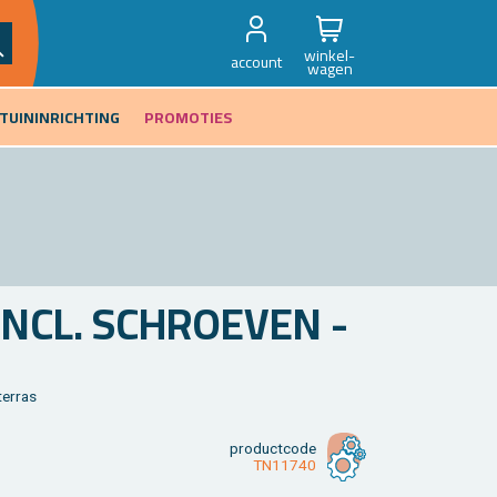
winkel-
account
wagen
TUININRICHTING
PROMOTIES
INCL. SCHROE­VEN -
er­ras
product­code
TN11740