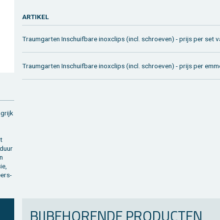
AR­TI­KEL
Traum­gar­ten In­schuif­ba­re in­ox­clips (incl. schroe­ven) - prijs per set
Traum­gar­ten In­schuif­ba­re in­ox­clips (incl. schroe­ven) - prijs per e
g­rijk
t
s­duur
jn
ie,
eers­
BIJ­BE­HO­REN­DE PRO­DUC­TEN