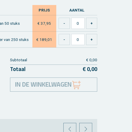
PRIJS
AAN­TAL
 van 50 stuks
€ 37,95
mmer van 250 stuks
€ 189,01
Sub­to­taal
€ 0,00
To­taal
€ 0,00
IN DE WINKELWAGEN