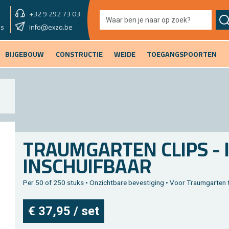
+32 9 292 73 03
showroom vandaag
info@exzo.be
9u - 12u30
es
BIJGEBOUW
CONSTRUCTIE
WEIDE
TOEGANGSPOORTEN
TRAUM­GAR­TEN CLIPS - 
IN­SCHUIF­BAAR
Per 50 of 250 stuks • On­zicht­ba­re be­ves­ti­ging • Voor Traum­gar­ten t
€ 37,95 / set