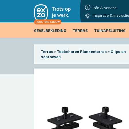
info & service
inspiratie & instructi
GEVELBEKLEDING
TERRAS
TUINAFSLUITING
Terras
>
Toebehoren Plankenterras
>
Clips en
schroeven