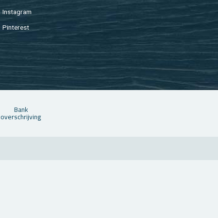
In­st­agram
Pin­te­rest
Bank
over­schrij­ving