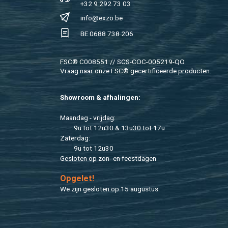
+32 9 292 73 03
info@​exzo.​be
BE 0688 738 206
FSC® C008551 // SCS-COC-005219-QO
Vraag naar onze FSC® ge­cer­ti­fi­ceer­de pro­duc­ten.
Show­room & af­ha­lin­gen:
Maan­dag - vrij­dag:
9u tot 12u30 & 13u30 tot 17u
Za­ter­dag:
9u tot 12u30
Ge­slo­ten op zon- en feest­da­gen
Op­ge­let!
We zijn ge­slo­ten op 15 au­gus­tus.