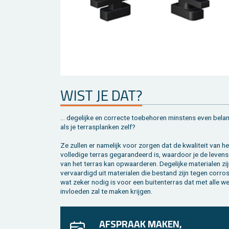
WIST JE DAT?
... de­ge­lij­ke en cor­rec­te toe­behoren min­stens even be­lan
als je terras­planken zelf?
Ze zul­len er na­me­lijk voor zor­gen dat de kwa­li­teit van he
vol­le­di­ge ter­ras ge­ga­ran­deerd is, waar­door je de le­ven
van het ter­ras kan op­waar­de­ren. De­ge­lij­ke ma­te­ri­a­len zi
ver­vaar­digd uit ma­te­ri­a­len die be­stand zijn tegen cor­ro­s
wat zeker nodig is voor een bui­ten­ter­ras dat met alle w
in­vloe­den zal te maken krij­gen.
AFSPRAAK MAKEN,