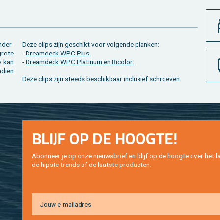
n­der­
Deze clips zijn ge­schikt voor vol­gen­de plan­ken:
grote
-
Dream­deck WPC Plus:
e kan
-
Dream­deck WPC Pla­ti­num en Bi­co­lor:
­dien
Deze clips zijn steeds be­schik­baar in­clu­sief schroe­ven.
BLIJF OP DE HOOG­TE!
Abon­neer je op onze nieuws­brief en blijf op de hoog­te over het la
de hip­s­te trends of de laat­ste pro­duc­ten.