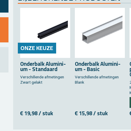
ONZE KEUZE
On­der­balk Alu­mi­ni­
On­der­balk Alu­mi­ni­
um - Stan­daard
um - Basic
Ver­schil­len­de af­me­tin­gen
Ver­schil­len­de af­me­tin­gen
Zwart ge­lakt
Blank
€ 19,98 / stuk
€ 15,98 / stuk