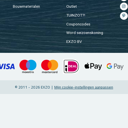
Bouw­ma­te­ri­a­len
Out­let
TUIN­ZOT?!
Cou­pon­co­des
Word sei­zoens­ko­ning
EXZO BV
© 2011 - 2026 EXZO |
Mijn coo­kie-in­stel­lin­gen aan­pas­sen