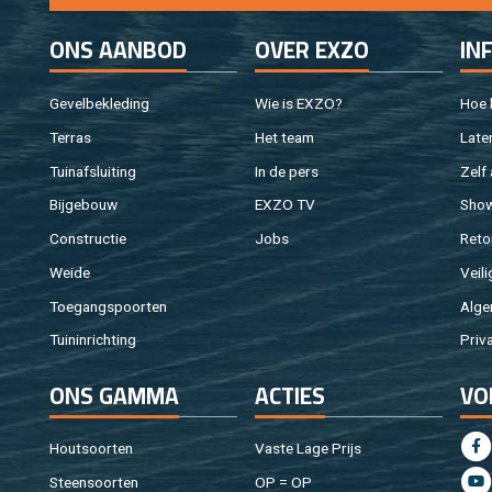
ONS AAN­BOD
OVER EXZO
IN
Ge­vel­be­kle­ding
Wie is EXZO?
Hoe b
Ter­ras
Het team
Laten
Tuin­af­slui­ting
In de pers
Zelf 
Bij­ge­bouw
EXZO TV
Sho
Con­struc­tie
Jobs
Re­to
Weide
Vei­li
Toe­gangs­poor­ten
Al­ge
Tuin­in­rich­ting
Pri­v
ONS GAMMA
AC­TIES
VO
Hout­soor­ten
Vaste Lage Prijs
Steen­soor­ten
OP = OP