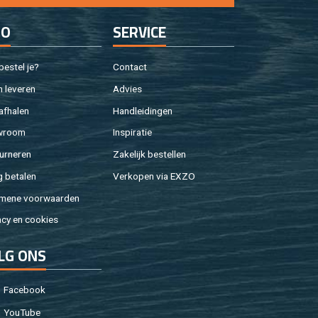
FO
SER­VI­CE
e­stel je?
Con­tact
 le­ve­ren
Ad­vies
af­ha­len
Hand­lei­din­gen
w­room
In­spi­ra­tie
ur­ne­ren
Za­ke­lijk be­stel­len
g be­ta­len
Ver­ko­pen via EXZO
­me­ne voor­waar­den
a­cy en coo­kies
LG ONS
Fa­cebook
You­Tu­be