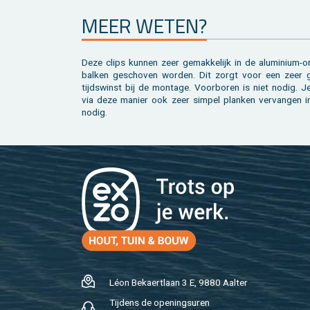
MEER WETEN?
Deze clips kun­nen zeer ge­mak­ke­lijk in de alu­mi­ni­um-o
bal­ken ge­scho­ven wor­den. Dit zorgt voor een zeer 
tijds­winst bij de mon­ta­ge. Voor­bo­ren is niet nodig. J
via deze ma­nier ook zeer sim­pel plan­ken ver­van­gen in
nodig.
Léon Be­kaert­laan 3 E, 9880 Aal­ter
Tij­dens de ope­nings­uren