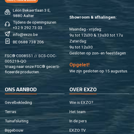
Léon Be­kaert­laan 3 E,
9880 Aal­ter
Show­room & af­ha­lin­gen:
Tij­dens de ope­nings­uren
+32 9 292 73 03
Maan­dag - vrij­dag:
info@​exzo.​be
9u tot 12u30 & 13u30 tot 17u
Za­ter­dag:
BE 0688 738 206
9u tot 12u30
Ge­slo­ten op zon- en feest­da­gen
FSC® C008551 // SCS-COC-
005219-QO
Op­ge­let!
Vraag naar onze FSC® ge­cer­ti­
We zijn ge­slo­ten op 15 au­gus­tus.
fi­ceer­de pro­duc­ten.
ONS AAN­BOD
OVER EXZO
Ge­vel­be­kle­ding
Wie is EXZO?
Ter­ras
Het team
Tuin­af­slui­ting
In de pers
Bij­ge­bouw
EXZO TV