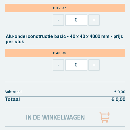
€ 32,97
Alu-on­der­con­struc­tie basic - 40 x 40 x 4000 mm - prijs
per stuk
€ 43,96
Sub­to­taal
€ 0,00
To­taal
€ 0,00
IN DE WINKELWAGEN