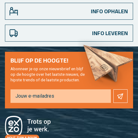
INFO OPHALEN
INFO LEVEREN
BLIJF OP DE HOOG­TE!
Abon­neer je op onze nieuws­brief en blijf
op de hoog­te over het laat­ste nieuws, de
hip­s­te trends of de laat­ste pro­duc­ten.