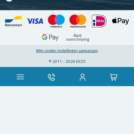
Bank
over­schrij­ving
Mijn coo­kie-in­stel­lin­gen aan­pas­sen
© 2011 - 2026 EXZO