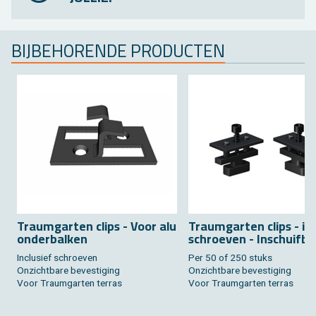
BIJ­BE­HO­REN­DE PRO­DUC­TEN
Traum­gar­ten clips - Voor alu
Traum­gar­ten clips - inc
on­der­bal­ken
schroe­ven - In­schuif­b
In­clu­sief schroe­ven
Per 50 of 250 stuks
On­zicht­ba­re be­ves­ti­ging
On­zicht­ba­re be­ves­ti­ging
Voor Traum­gar­ten ter­ras
Voor Traum­gar­ten ter­ras