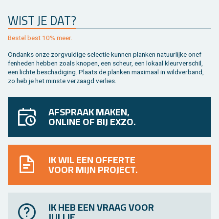
WIST JE DAT?
Be­stel best 10% meer.
On­danks onze zorg­vul­di­ge se­lec­tie kun­nen plan­ken na­tuur­lij­ke on­ef­
fen­he­den heb­ben zoals kno­pen, een scheur, een lo­kaal kleur­ver­schil,
een lich­te be­scha­di­ging. Plaats de plan­ken maxi­maal in wild­ver­band,
zo heb je het min­ste ver­zaagd ver­lies.
AFSPRAAK MAKEN,
ONLINE OF BIJ EXZO.
IK WIL EEN OFFERTE
VOOR MIJN PROJECT.
IK HEB EEN VRAAG VOOR
JULLIE.