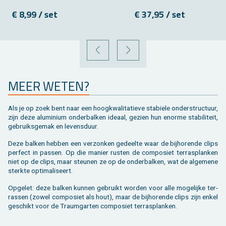
€ 8,99 / set
€ 37,95 / set
VORIGE
VOLGENDE
MEER WETEN?
Als je op zoek bent naar een hoog­kwa­li­ta­tie­ve sta­bie­le on­der­struc­tuur,
zijn deze alu­mi­ni­um on­der­bal­ken ide­aal, ge­zien hun enor­me sta­bi­li­teit,
ge­bruiks­ge­mak en le­vens­duur.
Deze bal­ken heb­ben een ver­zon­ken ge­deel­te waar de bij­ho­ren­de clips
per­fect in pas­sen. Op die ma­nier rus­ten de com­po­siet terras­planken
niet op de clips, maar steu­nen ze op de on­der­bal­ken, wat de al­ge­me­ne
sterk­te op­ti­ma­li­seert.
Op­ge­let: deze bal­ken kun­nen ge­bruikt wor­den voor alle mo­ge­lij­ke ter­
ras­sen (zowel com­po­siet als hout), maar de bij­ho­ren­de clips zijn enkel
ge­schikt voor de Traum­gar­ten com­po­siet terras­planken.