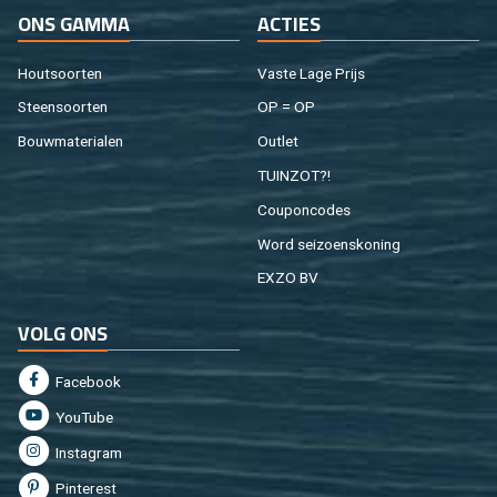
ONS GAMMA
AC­TIES
Hout­soor­ten
Vaste Lage Prijs
Steen­soor­ten
OP = OP
Bouw­ma­te­ri­a­len
Out­let
TUIN­ZOT?!
Cou­pon­co­des
Word sei­zoens­ko­ning
EXZO BV
VOLG ONS
Fa­cebook
You­Tu­be
In­st­agram
Pin­te­rest