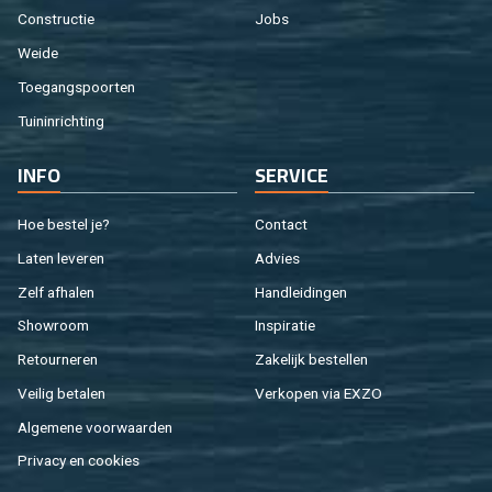
Con­struc­tie
Jobs
Weide
Toe­gangs­poor­ten
Tuin­in­rich­ting
INFO
SER­VI­CE
Hoe be­stel je?
Con­tact
Laten le­ve­ren
Ad­vies
Zelf af­ha­len
Hand­lei­din­gen
Show­room
In­spi­ra­tie
Re­tour­ne­ren
Za­ke­lijk be­stel­len
Vei­lig be­ta­len
Ver­ko­pen via EXZO
Al­ge­me­ne voor­waar­den
Pri­va­cy en coo­kies