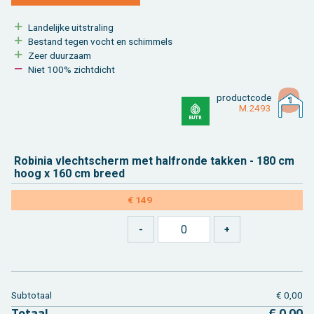
Lan­de­lij­ke uit­stra­ling
Be­stand tegen vocht en schim­mels
Zeer duur­zaam
Niet 100% zicht­dicht
product­code
M.2493
Ro­bi­nia vlecht­scherm met half­ron­de tak­ken - 180 cm
hoog x 160 cm breed
€ 149
Sub­to­taal
€ 0,00
To­taal
€ 0,00