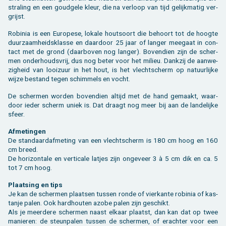
stra­ling en een goud­ge­le kleur, die na ver­loop van tijd ge­lijk­ma­tig ver­
grijst.
Ro­bi­nia is een Eu­ro­pe­se, lo­ka­le hout­soort die be­hoort tot de hoog­te
duur­zaam­heids­klas­se en daar­door 25 jaar of lan­ger mee­gaat in con­
tact met de grond (daar­bo­ven nog lan­ger). Bo­ven­dien zijn de scher­
men on­der­houds­vrij, dus nog beter voor het mi­li­eu. Dank­zij de aan­we­
zig­heid van looi­zuur in het hout, is het vlecht­scherm op na­tuur­lij­ke
wijze be­stand tegen schim­mels en vocht.
De scher­men wor­den bo­ven­dien al­tijd met de hand ge­maakt, waar­
door ieder scherm uniek is. Dat draagt nog meer bij aan de lan­de­lij­ke
sfeer.
Af­me­tin­gen
De stan­daard­af­me­ting van een vlecht­scherm is 180 cm hoog en 160
cm breed.
De ho­ri­zon­ta­le en ver­ti­ca­le lat­jes zijn on­ge­veer 3 à 5 cm dik en ca. 5
tot 7 cm hoog.
Plaat­sing en tips
Je kan de scher­men plaat­sen tus­sen ronde of vier­kan­te ro­bi­nia of kas­
tan­je palen. Ook hard­hou­ten azobe palen zijn ge­schikt.
Als je meer­de­re scher­men naast el­kaar plaatst, dan kan dat op twee
ma­nie­ren: de steun­pa­len tus­sen de scher­men, of er­ach­ter voor een