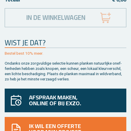
IN DE WINKELWAGEN
WIST JE DAT?
Be­stel best 10% meer.
On­danks onze zorg­vul­di­ge se­lec­tie kun­nen plan­ken na­tuur­lij­ke on­ef­
fen­he­den heb­ben zoals kno­pen, een scheur, een lo­kaal kleur­ver­schil,
een lich­te be­scha­di­ging. Plaats de plan­ken maxi­maal in wild­ver­band,
zo heb je het min­ste ver­zaagd ver­lies.
AFSPRAAK MAKEN,
ONLINE OF BIJ EXZO.
IK WIL EEN OFFERTE