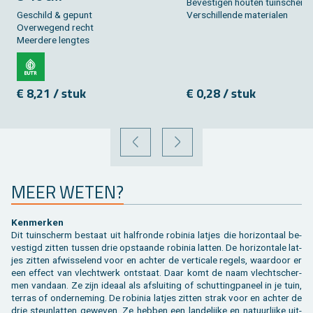
Be­ves­ti­gen hou­ten tuin­scherm
Ge­schild & ge­punt
Ver­schil­len­de ma­te­ri­a­len
Over­we­gend recht
Meer­de­re leng­tes
€ 8,21 / stuk
€ 0,28 / stuk
VORIGE
VOLGENDE
MEER WETEN?
Ken­mer­ken
Dit tuin­scherm be­staat uit half­ron­de ro­bi­nia lat­jes die ho­ri­zon­taal be­
ves­tigd zit­ten tus­sen drie op­staan­de ro­bi­nia lat­ten. De ho­ri­zon­ta­le lat­
jes zit­ten af­wis­se­lend voor en ach­ter de ver­ti­ca­le re­gels, waar­door er
een ef­fect van vlecht­werk ont­staat. Daar komt de naam vlecht­scher­
men van­daan. Ze zijn ide­aal als af­slui­ting of schut­ting­pa­neel in je tuin,
ter­ras of on­der­ne­ming. De ro­bi­nia lat­jes zit­ten strak voor en ach­ter de
drie steun­lat­ten ge­we­ven. Ze heb­ben een lan­de­lij­ke en na­tuur­lij­ke uit­