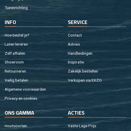
Tuin­in­rich­ting
INFO
SER­VI­CE
Hoe be­stel je?
Con­tact
Laten le­ve­ren
Ad­vies
Zelf af­ha­len
Hand­lei­din­gen
Show­room
In­spi­ra­tie
Re­tour­ne­ren
Za­ke­lijk be­stel­len
Vei­lig be­ta­len
Ver­ko­pen via EXZO
Al­ge­me­ne voor­waar­den
Pri­va­cy en coo­kies
ONS GAMMA
AC­TIES
Hout­soor­ten
Vaste Lage Prijs