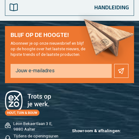
HANDLEIDING
BLIJF OP DE HOOG­TE!
Abon­neer je op onze nieuws­brief en blijf
op de hoog­te over het laat­ste nieuws, de
hip­s­te trends of de laat­ste pro­duc­ten.
Léon Be­kaert­laan 3 E,
9880 Aal­ter
Show­room & af­ha­lin­gen:
Tij­dens de ope­nings­uren