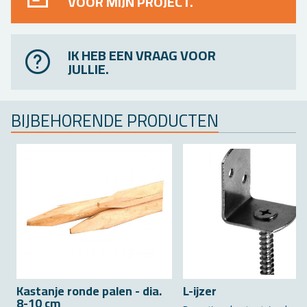
VOOR MIJN PROJECT.
IK HEB EEN VRAAG VOOR
JULLIE.
BIJ­BE­HO­REN­DE PRO­DUC­TEN
Kas­tan­je ronde palen - dia.
L-ijzer
8-10 cm