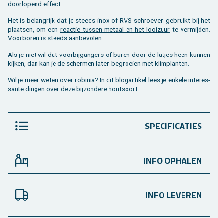
door­lo­pend ef­fect.
Het is be­lang­rijk dat je steeds inox of RVS schroe­ven ge­bruikt bij het
plaat­sen, om een
re­ac­tie tus­sen me­taal en het looi­zuur
te ver­mij­den.
Voor­bo­ren is steeds aan­be­vo­len.
Als je niet wil dat voor­bij­gan­gers of buren door de lat­jes heen kun­nen
kij­ken, dan kan je de scher­men laten be­groei­en met klim­plan­ten.
Wil je meer weten over ro­bi­nia?
In dit blogar­ti­kel
lees je en­ke­le in­te­res­
san­te din­gen over deze bij­zon­de­re hout­soort.
SPECIFICATIES
INFO OPHALEN
INFO LEVEREN