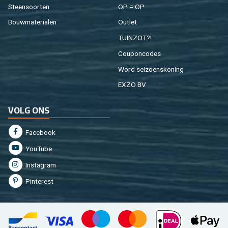
Steen­soor­ten
OP = OP
Bouw­ma­te­ri­a­len
Out­let
TUIN­ZOT?!
Cou­pon­co­des
Word sei­zoens­ko­ning
EXZO BV
VOLG ONS
Fa­cebook
You­Tu­be
In­st­agram
Pin­te­rest