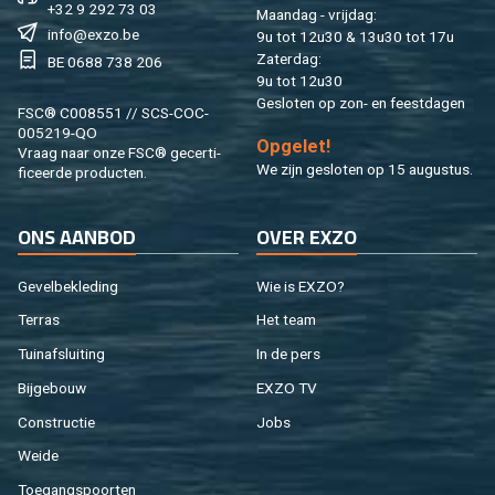
+32 9 292 73 03
Maan­dag - vrij­dag:
info@​exzo.​be
9u tot 12u30 & 13u30 tot 17u
Za­ter­dag:
BE 0688 738 206
9u tot 12u30
Ge­slo­ten op zon- en feest­da­gen
FSC® C008551 // SCS-COC-
005219-QO
Op­ge­let!
Vraag naar onze FSC® ge­cer­ti­
We zijn ge­slo­ten op 15 au­gus­tus.
fi­ceer­de pro­duc­ten.
ONS AAN­BOD
OVER EXZO
Ge­vel­be­kle­ding
Wie is EXZO?
Ter­ras
Het team
Tuin­af­slui­ting
In de pers
Bij­ge­bouw
EXZO TV
Con­struc­tie
Jobs
Weide
Toe­gangs­poor­ten