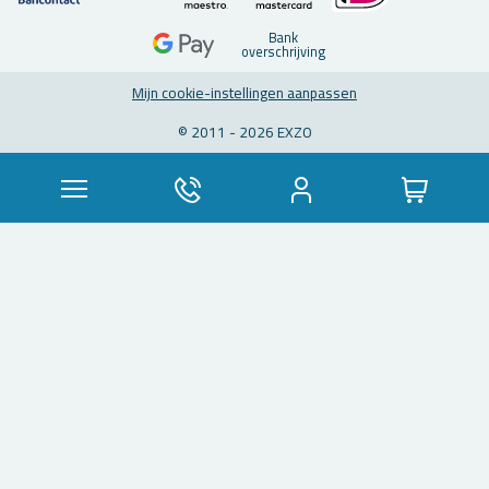
Bank
over­schrij­ving
Mijn coo­kie-in­stel­lin­gen aan­pas­sen
© 2011 - 2026 EXZO