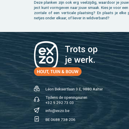
Deze plan­ken zijn ook erg veel­zij­dig, waar­door je jouw
ject kunt vorm­ge­ven naar jouw smaak. Kies je voor een h
zon­ta­le of een ver­ti­ca­le plaat­sing? En plaats je elke
net­jes onder el­kaar, of lie­ver in wild­ver­band?
Léon Be­kaert­laan 3 E, 9880 Aal­ter
Tij­dens de ope­nings­uren
+32 9 292 73 03
info@​exzo.​be
BE 0688 738 206