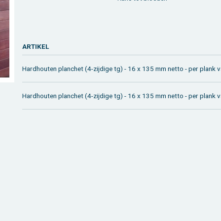
AR­TI­KEL
Hard­hou­ten plan­chet (4-zij­di­ge tg) - 16 x 135 mm netto - per plank
Hard­hou­ten plan­chet (4-zij­di­ge tg) - 16 x 135 mm netto - per plank