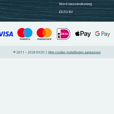
Word sei­zoens­ko­ning
EXZO BV
© 2011 - 2026 EXZO |
Mijn coo­kie-in­stel­lin­gen aan­pas­sen