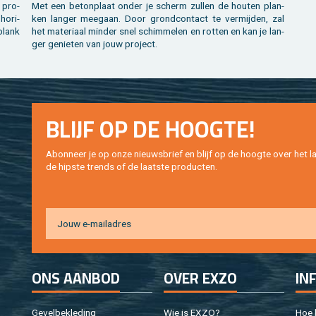
 pro­
Met een be­ton­plaat onder je scherm zul­len de hou­ten plan­
o­ri­
ken lan­ger mee­gaan. Door grond­con­tact te ver­mij­den, zal
 plank
het ma­te­ri­aal min­der snel schim­me­len en rot­ten en kan je lan­
ger ge­nie­ten van jouw pro­ject.
BLIJF OP DE HOOG­TE!
Abon­neer je op onze nieuws­brief en blijf op de hoog­te over het la
de hip­s­te trends of de laat­ste pro­duc­ten.
ONS AAN­BOD
OVER EXZO
IN
Ge­vel­be­kle­ding
Wie is EXZO?
Hoe b