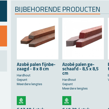
BIJ­BE­HO­REN­DE PRO­DUC­TEN
Azobé palen fijn­be­
Azobé palen ge­
zaagd - 8 x 8 cm
schaafd - 8,5 x 8,5
cm
Hard­hout
Ge­punt
Hard­hout
V
Meer­de­re leng­tes
Ge­punt
Meer­de­re leng­tes