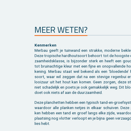
MEER WETEN?
Ken­mer­ken
Mer­bau geeft je tuin­wand een strak­ke, mo­der­ne be­kle­
Deze tro­pi­sche hard­hout­soort be­hoort tot de hoog­ste 
zaam­heids­klas­se, is bij­zon­der sterk en heeft een goud
tot bruin­ach­ti­ge kleur met een fijne en on­op­val­len­de ho
ke­ning. Mer­bau staat wel be­kend als een ‘bloe­den­de’ 
soort, waar wil zeg­gen dat na een ste­vi­ge re­gen­bui e
looi­zuur uit het hout kan komen. Geen zor­gen, deze stof is
niet scha­de­lijk en poets je ook ge­mak­ke­lijk weg. Dit bl
doet ook niets af aan de duur­zaam­heid.
Deze plan­chet­ten heb­ben een ty­pisch tand-en-groef­sys­
waar­door alle plan­ken net­jes in el­kaar schui­ven. Deze
ken heb­ben een tand en groef langs elke zijde, waar­do
plaat­sing nog vlot­ter ver­loopt en je bijna geen ver­zaag
lies hebt.