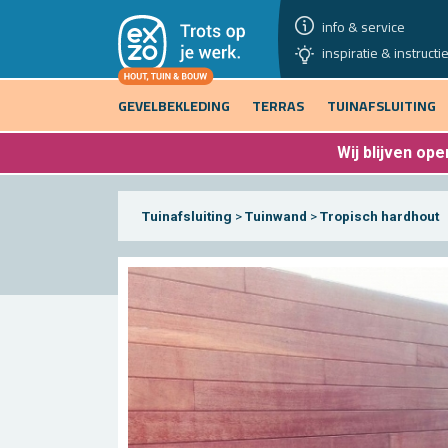
info & service
inspiratie & instructi
GEVELBEKLEDING
TERRAS
TUINAFSLUITING
Wij blijven
open
Tuinafsluiting
>
Tuinwand
>
Tropisch hardhout