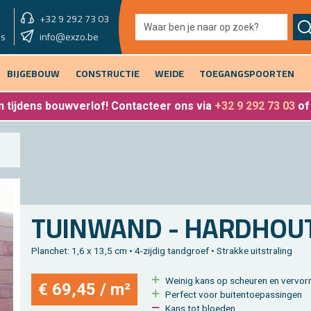
+32 9 292 73 03
showroom vandaag
info@exzo.be
9u - 12u30 & 13u30 - 17u
es
BIJGEBOUW
CONSTRUCTIE
WEIDE
TOEGANGSPOORTEN
 tijdens bouwverlof
! Contacteer ons via
+32 9 292 73 03
o
TUIN­WAND - HARD­HOU
Plan­chet: 1,6 x 13,5 cm • 4-zij­dig tand­groef • Strak­ke uit­stra­ling
Wei­nig kans op scheu­ren en ver­vor­
€ 69,45 / m²
Per­fect voor bui­ten­toe­pas­sin­gen
Kans tot bloe­den