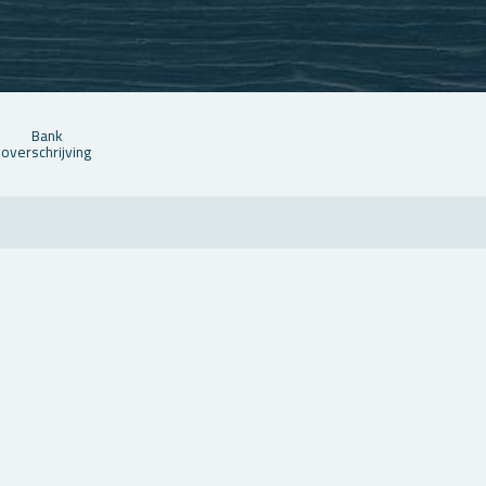
Bank
over­schrij­ving