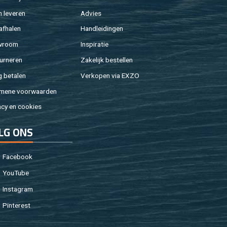
 le­ve­ren
Ad­vies
af­ha­len
Hand­lei­din­gen
w­room
In­spi­ra­tie
ur­ne­ren
Za­ke­lijk be­stel­len
g be­ta­len
Ver­ko­pen via EXZO
­me­ne voor­waar­den
a­cy en coo­kies
LG ONS
Fa­cebook
You­Tu­be
In­st­agram
Pin­te­rest