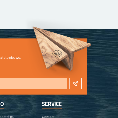
at­ste nieuws,
FO
SER­VI­CE
e­stel je?
Con­tact