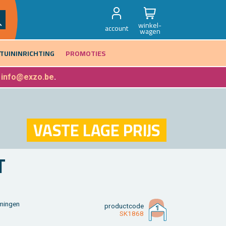
winkel-
account
wagen
TUININRICHTING
PROMOTIES
f
info@exzo.be
.
VASTE LAGE PRIJS
T
min­gen
product­code
SK1868