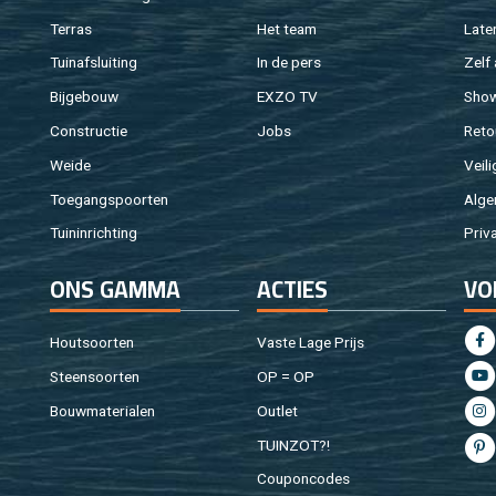
Ter­ras
Het team
Laten
Tuin­af­slui­ting
In de pers
Zelf 
Bij­ge­bouw
EXZO TV
Sho
Con­struc­tie
Jobs
Re­to
Weide
Vei­li
Toe­gangs­poor­ten
Al­ge
Tuin­in­rich­ting
Pri­v
ONS GAMMA
AC­TIES
VO
Hout­soor­ten
Vaste Lage Prijs
Steen­soor­ten
OP = OP
Bouw­ma­te­ri­a­len
Out­let
TUIN­ZOT?!
Cou­pon­co­des