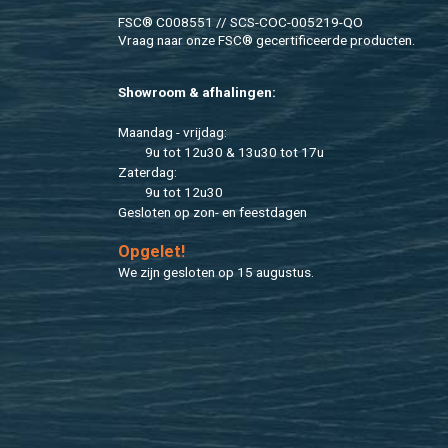
FSC® C008551 // SCS-COC-005219-QO
Vraag naar onze FSC® ge­cer­ti­fi­ceer­de pro­duc­ten.
Show­room & af­ha­lin­gen:
Maan­dag - vrij­dag:
9u tot 12u30 & 13u30 tot 17u
Za­ter­dag:
9u tot 12u30
Ge­slo­ten op zon- en feest­da­gen
Op­ge­let!
We zijn ge­slo­ten op 15 au­gus­tus.