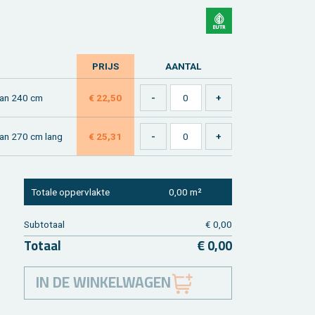
PRIJS
AAN­TAL
 van 240 cm
€ 22,50
 van 270 cm lang
€ 25,31
To­ta­le op­per­vlak­te
0,00 m²
Sub­to­taal
€ 0,00
To­taal
€ 0,00
IN DE WINKELWAGEN