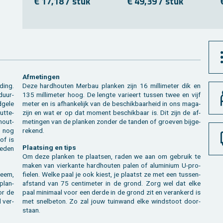
€ 17,18 / stuk
€ 49,39 / stuk
Af­me­tin­gen
ding.
Deze hard­hou­ten Mer­bau plan­ken zijn 16 mil­li­me­ter dik en
duur­
135 mil­li­me­ter hoog. De leng­te va­ri­eert tus­sen twee en vijf
­ge­le
meter en is af­han­ke­lijk van de be­schik­baar­heid in ons ma­ga­
ut­te­
zijn en wat er op dat mo­ment be­schik­baar is. Dit zijn de af­
hout­
me­tin­gen van de plan­ken zon­der de tan­den of groe­ven bij­ge­
r nog
re­kend.
Plaat­sing en tips
oe­den
Om deze plan­ken te plaat­sen, raden we aan om ge­bruik te
maken van vier­kan­te hard­hou­ten palen of alu­mi­ni­um U-pro­
teem,
fie­len. Welke paal je ook kiest, je plaatst ze met een tus­sen­
 plan­
af­stand van 75 cen­ti­me­ter in de grond. Zorg wel dat elke
or de
paal mi­ni­maal voor een derde in de grond zit en ver­an­kerd is
d ver­
met snel­be­ton. Zo zal jouw tuin­wand elke wind­stoot door­
staan.