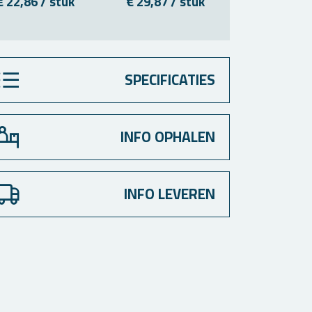
€ 22,86 / stuk
€ 29,87 / stuk
€ 118,40 
SPECIFICATIES
INFO OPHALEN
INFO LEVEREN