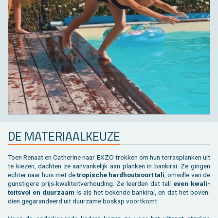
DE MA­TE­RI­AAL­KEU­ZE
Toen Re­naat en Ca­ther­i­ne naar EXZO trok­ken om hun terras­planken uit
te kie­zen, dach­ten ze aan­van­ke­lijk aan plan­ken in ban­ki­rai. Ze gin­gen
ech­ter naar huis met de
tro­pi­sche hard­hout­soort tali
, om­wil­le van de
gun­sti­ge­re prijs-kwa­li­teit­ver­hou­ding. Ze leer­den dat tali
even kwa­li­
teits­vol en duur­zaam
is als het be­ken­de ban­ki­rai, en dat het bo­ven­
dien ge­ga­ran­deerd uit duur­za­me bos­kap voort­komt.