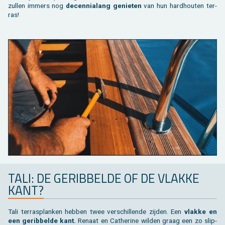
zul­len im­mers nog
de­cen­nia­lang ge­nie­ten
van hun hard­hou­ten ter­
ras!
TALI: DE GE­RIB­BEL­DE OF DE VLAK­KE
KANT?
Tali terras­planken heb­ben twee ver­schil­len­de zij­den. Een
vlak­ke en
een ge­rib­bel­de kant.
Re­naat en Ca­ther­i­ne wil­den graag een zo slip­