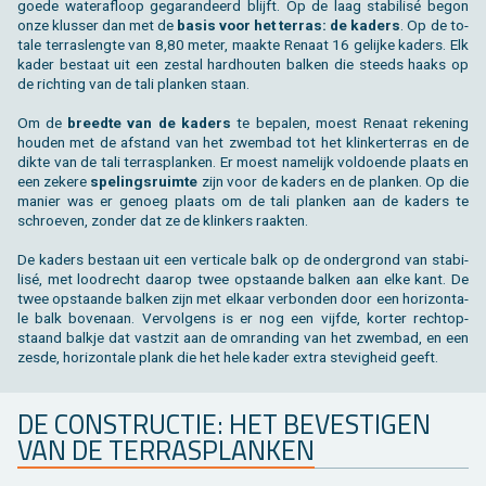
goede wa­ter­af­loop ge­ga­ran­deerd blijft. Op de laag sta­bi­lisé begon
onze klus­ser dan met de
basis voor het ter­ras: de ka­ders
. Op de to­
ta­le ter­ras­leng­te van 8,80 meter, maak­te Re­naat 16 ge­lij­ke ka­ders. Elk
kader be­staat uit een zes­tal hard­hou­ten bal­ken die steeds haaks op
de rich­ting van de tali plan­ken staan.
Om de
breed­te van de ka­ders
te be­pa­len, moest Re­naat re­ke­ning
hou­den met de af­stand van het zwem­bad tot het klin­ker­ter­ras en de
dikte van de tali terras­planken. Er moest na­me­lijk vol­doen­de plaats en
een ze­ke­re
spe­lings­ruim­te
zijn voor de ka­ders en de plan­ken. Op die
ma­nier was er ge­noeg plaats om de tali plan­ken aan de ka­ders te
schroe­ven, zon­der dat ze de klin­kers raak­ten.
De ka­ders be­staan uit een ver­ti­ca­le balk op de on­der­grond van sta­bi­
lisé, met lood­recht daar­op twee op­staan­de bal­ken aan elke kant. De
twee op­staan­de bal­ken zijn met el­kaar ver­bon­den door een ho­ri­zon­ta­
le balk bo­ven­aan. Ver­vol­gens is er nog een vijf­de, kor­ter recht­op­
staand balk­je dat vast­zit aan de om­ran­ding van het zwem­bad, en een
zesde, ho­ri­zon­ta­le plank die het hele kader extra ste­vig­heid geeft.
DE CON­STRUC­TIE: HET BE­VES­TI­GEN
VAN DE TERRAS­PLANKEN