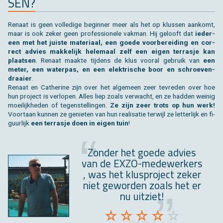
SEN?
Re­naat is geen vol­le­di­ge be­gin­ner meer als het op klus­sen aan­komt,
maar is ook zeker geen pro­fes­si­o­ne­le vak­man. Hij ge­looft dat
ie­der­
een met het juis­te ma­te­ri­aal, een goede voor­be­rei­ding en cor­
rect ad­vies mak­ke­lijk he­le­maal zelf een eigen ter­ras­je kan
plaat­sen
. Re­naat maak­te tij­dens de klus voor­al ge­bruik van
een
meter, een wa­ter­pas, en een elek­tri­sche boor en schroe­ven­
draai­er
.
Re­naat en Ca­ther­i­ne zijn over het al­ge­meen zeer te­vre­den over hoe
hun pro­ject is ver­lo­pen. Alles liep zoals ver­wacht, en ze had­den wei­nig
moei­lijk­he­den of te­gen­stel­lin­gen.
Ze zijn zeer trots op hun werk!
Voort­aan kun­nen ze ge­nie­ten van hun re­a­li­sa­tie ter­wijl ze let­ter­lijk en fi­
guur­lijk
een ter­ras­je doen in eigen tuin
!
Zon­der het goede ad­vies
van de EXZO-me­de­wer­kers
, was het klus­pro­ject zeker
niet ge­wor­den zoals het er
nu uit­ziet!