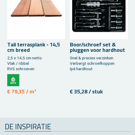
Tali ter­ras­plank - 14,5
Boor/schroef set &
S
cm breed
plug­gen voor hard­hout
2,5 x 14,5 cm netto
Snel & pre­cies ver­zin­ken
Vlak / rib­bel
Ver­bergt schroef­kop­pen
L
RVS schroe­ven
Ipé hard­hout
M
I
E
€ 79,35 / m²
€ 35,28 / stuk
DE IN­SPI­RA­TIE