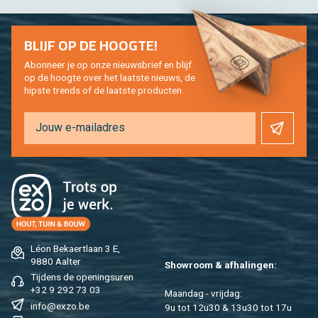
BLIJF OP DE HOOG­TE!
Abon­neer je op onze nieuws­brief en blijf
op de hoog­te over het laat­ste nieuws, de
hip­s­te trends of de laat­ste pro­duc­ten.
Léon Be­kaert­laan 3 E,
9880 Aal­ter
Show­room & af­ha­lin­gen:
Tij­dens de ope­nings­uren
+32 9 292 73 03
Maan­dag - vrij­dag:
info@​exzo.​be
9u tot 12u30 & 13u30 tot 17u