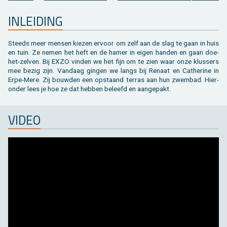
Toebehoren tegels / bestrating
Vierkante palen
Bekijk alles van bijgebouw
Toebehoren
Speeltuigen
IN­LEI­DING
Bekijk alles van terras
Gleufpalen
Bekijk alles van constructie
Dierenverblijf
Steeds meer men­sen kie­zen er­voor om zelf aan de slag te gaan in huis
en tuin. Ze nemen het heft en de hamer in eigen han­den en gaan doe-
Toebehoren
Onderhoudsproducten
het-zel­ven. Bij EXZO vin­den we het fijn om te zien waar onze klus­sers
mee bezig zijn. Van­daag gin­gen we langs bij Re­naat en Ca­ther­i­ne in
Bekijk alles van tuinafsluiting
Varia
Erpe-Mere. Zij bouw­den een op­staand ter­ras aan hun zwem­bad. Hier­
on­der lees je hoe ze dat heb­ben be­leefd en aan­ge­pakt.
Bekijk alles van tuininrichting
VIDEO