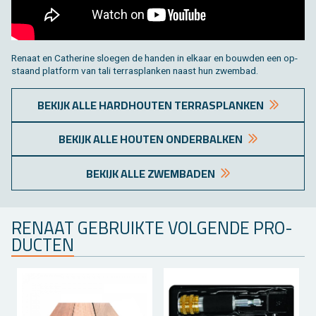
Re­naat en Ca­ther­i­ne sloe­gen de han­den in el­kaar en bouw­den een op­
staand plat­form van tali terras­planken naast hun zwem­bad.
BE­KIJK ALLE HARD­HOU­TEN TERRAS­PLANKEN
BE­KIJK ALLE HOU­TEN ON­DER­BAL­KEN
BE­KIJK ALLE ZWEM­BA­DEN
RE­NAAT GE­BRUIK­TE VOL­GEN­DE PRO­
DUC­TEN