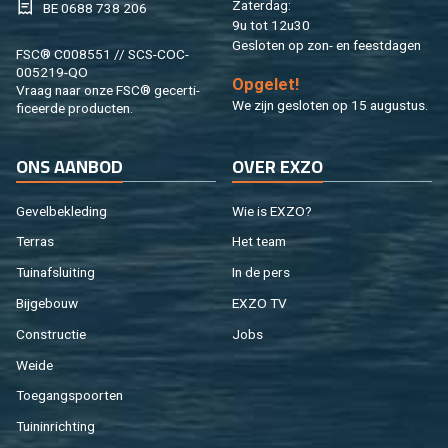
Za­ter­dag:
BE 0688 738 206
9u tot 12u30
Ge­slo­ten op zon- en feest­da­gen
FSC® C008551 // SCS-COC-
005219-QO
Op­ge­let!
Vraag naar onze FSC® ge­cer­ti­
We zijn ge­slo­ten op 15 au­gus­tus.
fi­ceer­de pro­duc­ten.
ONS AAN­BOD
OVER EXZO
Ge­vel­be­kle­ding
Wie is EXZO?
Ter­ras
Het team
Tuin­af­slui­ting
In de pers
Bij­ge­bouw
EXZO TV
Con­struc­tie
Jobs
Weide
Toe­gangs­poor­ten
Tuin­in­rich­ting