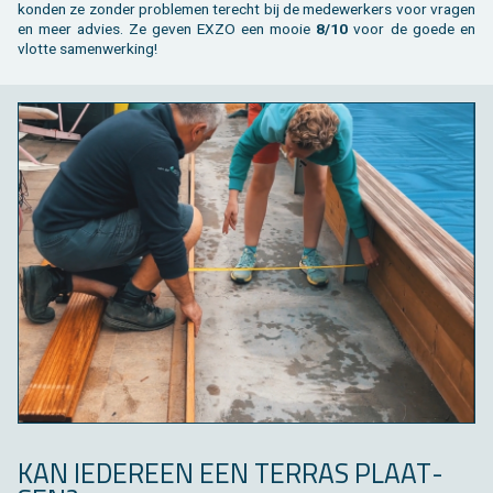
kon­den ze zon­der pro­ble­men te­recht bij de me­de­wer­kers voor vra­gen
en meer ad­vies. Ze geven EXZO een mooie
8/10
voor de goede en
vlot­te sa­men­wer­king!
KAN IE­DER­EEN EEN TER­RAS PLAAT­