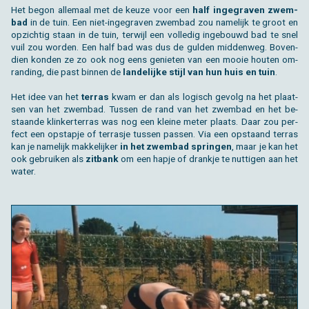
Het begon al­le­maal met de keuze voor een
half in­ge­gra­ven zwem­
bad
in de tuin. Een niet-in­ge­gra­ven zwem­bad zou na­me­lijk te groot en
op­zich­tig staan in de tuin, ter­wijl een vol­le­dig in­ge­bouwd bad te snel
vuil zou wor­den. Een half bad was dus de gul­den mid­den­weg. Bo­ven­
dien kon­den ze zo ook nog eens ge­nie­ten van een mooie hou­ten om­
ran­ding, die past bin­nen de
lan­de­lij­ke stijl van hun huis en tuin
.
Het idee van het
ter­ras
kwam er dan als lo­gisch ge­volg na het plaat­
sen van het zwem­bad. Tus­sen de rand van het zwem­bad en het be­
staan­de klin­ker­ter­ras was nog een klei­ne meter plaats. Daar zou per­
fect een op­stap­je of ter­ras­je tus­sen pas­sen. Via een op­staand ter­ras
kan je na­me­lijk mak­ke­lij­ker
in het zwem­bad sprin­gen
, maar je kan het
ook ge­brui­ken als
zit­bank
om een hapje of drank­je te nut­ti­gen aan het
water.