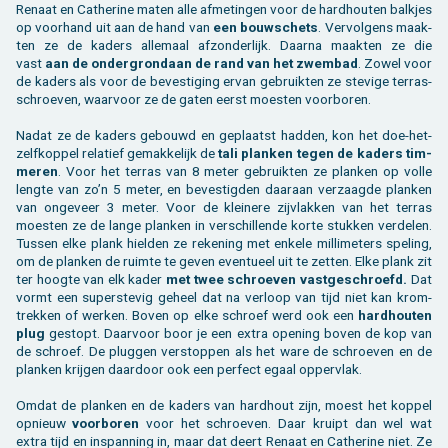
Re­naat en Ca­ther­i­ne maten alle af­me­tin­gen voor de hard­hou­ten balk­jes
op voor­hand uit aan de hand van
een bouw­schets
. Ver­vol­gens maak­
ten ze de ka­ders al­le­maal af­zon­der­lijk. Daar­na maak­ten ze die
vast
aan de on­der­grond­aan de rand van het zwem­bad
. Zowel voor
de ka­ders als voor de be­ves­ti­ging ervan ge­bruik­ten ze ste­vi­ge ter­ras­
schroe­ven, waar­voor ze de gaten eerst moesten voor­bo­ren.
Nadat ze de ka­ders ge­bouwd en ge­plaatst had­den, kon het doe-het-
zelf­kop­pel re­la­tief ge­mak­ke­lijk de
tali plan­ken tegen de ka­ders tim­
me­ren
. Voor het ter­ras van 8 meter ge­bruik­ten ze plan­ken op volle
leng­te van zo’n 5 meter, en be­ves­tig­den daar­aan ver­zaag­de plan­ken
van on­ge­veer 3 meter. Voor de klei­ne­re zij­vlak­ken van het ter­ras
moesten ze de lange plan­ken in ver­schil­len­de korte stuk­ken ver­de­len.
Tus­sen elke plank hiel­den ze re­ke­ning met en­ke­le mil­li­me­ters spe­ling,
om de plan­ken de ruim­te te geven even­tu­eel uit te zet­ten. Elke plank zit
ter hoog­te van elk kader
met twee schroe­ven vast­ge­schroefd.
Dat
vormt een su­per­ste­vig ge­heel dat na ver­loop van tijd niet kan krom­
trek­ken of wer­ken. Boven op elke schroef werd ook een
hard­hou­ten
plug
ge­stopt. Daar­voor boor je een extra ope­ning boven de kop van
de schroef. De plug­gen ver­stop­pen als het ware de schroe­ven en de
plan­ken krij­gen daar­door ook een per­fect egaal op­per­vlak.
Omdat de plan­ken en de ka­ders van hard­hout zijn, moest het kop­pel
op­nieuw
voor­bo­ren
voor het schroe­ven. Daar kruipt dan wel wat
extra tijd en in­span­ning in, maar dat deert Re­naat en Ca­ther­i­ne niet. Ze