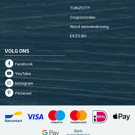
TUIN­ZOT?!
Cou­pon­co­des
Word sei­zoens­ko­ning
EXZO BV
VOLG ONS
Fa­cebook
You­Tu­be
In­st­agram
Pin­te­rest
Bank
over­schrij­ving