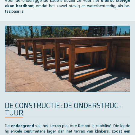
Voor de on­der­lig­gen­de ka­ders kozen ze voor het
ui­terst ste­vi­ge
okan hard­hout
, omdat het zowel ste­vig en wa­ter­be­sten­dig, als be­
taal­baar is.
DE CON­STRUC­TIE: DE ON­DER­STRUC­
TUUR
De
on­der­grond
van het ter­ras plaatste Re­naat in sta­bi­lisé. Die legde
hij en­ke­le cen­ti­me­ters lager dan het ter­ras van klin­kers, zodat een