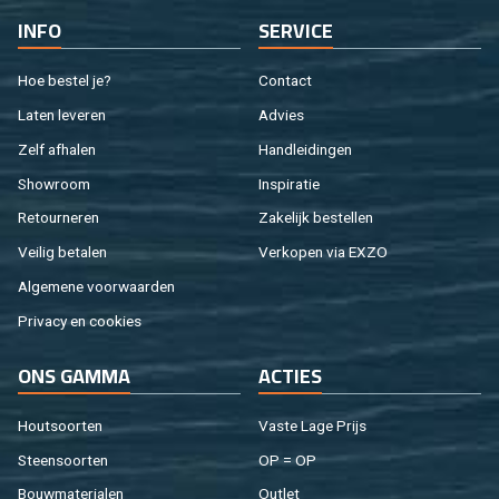
INFO
SER­VI­CE
Hoe be­stel je?
Con­tact
Laten le­ve­ren
Ad­vies
Zelf af­ha­len
Hand­lei­din­gen
Show­room
In­spi­ra­tie
Re­tour­ne­ren
Za­ke­lijk be­stel­len
Vei­lig be­ta­len
Ver­ko­pen via EXZO
Al­ge­me­ne voor­waar­den
Pri­va­cy en coo­kies
ONS GAMMA
AC­TIES
Hout­soor­ten
Vaste Lage Prijs
Steen­soor­ten
OP = OP
Bouw­ma­te­ri­a­len
Out­let