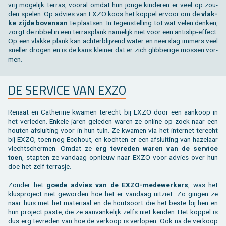
vrij mo­ge­lijk ter­ras, voor­al omdat hun jonge kin­de­ren er veel op zou­
den spe­len. Op ad­vies van EXZO koos het kop­pel er­voor om de
vlak­
ke zijde bo­ven­aan
te plaat­sen. In te­gen­stel­ling tot wat velen den­ken,
zorgt de rib­bel in een ter­ras­plank na­me­lijk niet voor een an­ti­slip-ef­fect.
Op een vlak­ke plank kan ach­ter­blij­vend water en neer­slag im­mers veel
snel­ler dro­gen en is de kans klei­ner dat er zich glib­be­ri­ge mos­sen vor­
men.
DE SER­VI­CE VAN EXZO
Re­naat en Ca­ther­i­ne kwa­men te­recht bij EXZO door een aan­koop in
het ver­le­den. En­ke­le jaren ge­le­den waren ze on­li­ne op zoek naar een
hou­ten af­slui­ting voor in hun tuin. Ze kwa­men via het in­ter­net te­recht
bij EXZO, toen nog Eco­hout, en koch­ten er een af­slui­ting van ha­ze­laar
vlecht­scher­men. Omdat ze
erg te­vre­den waren van de ser­vi­ce
toen
, stap­ten ze van­daag op­nieuw naar EXZO voor ad­vies over hun
doe-het-zelf-ter­ras­je.
Zon­der het
goede ad­vies van de EXZO-me­de­wer­kers
, was het
klus­pro­ject niet ge­wor­den hoe het er van­daag uit­ziet. Zo gin­gen ze
naar huis met het ma­te­ri­aal en de hout­soort die het beste bij hen en
hun pro­ject paste, die ze aan­van­ke­lijk zelfs niet ken­den. Het kop­pel is
dus erg te­vre­den van hoe de ver­koop is ver­lo­pen. Ook na de ver­koop