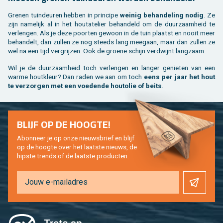
Gre­nen tuin­deu­ren heb­ben in prin­ci­pe
wei­nig be­han­de­ling nodig
. Ze
zijn na­me­lijk al in het houta­te­lier be­han­deld om de duur­zaam­heid te
ver­len­gen. Als je deze poor­ten ge­woon in de tuin plaatst en nooit meer
be­han­delt, dan zul­len ze nog steeds lang mee­gaan, maar dan zul­len ze
wel na een tijd ver­grij­zen. Ook de groe­ne schijn ver­dwijnt lang­zaam.
Wil je de duur­zaam­heid toch ver­len­gen en lan­ger ge­nie­ten van een
warme hout­kleur? Dan raden we aan om toch
eens per jaar het hout
te ver­zor­gen met een voe­den­de hout­olie of beits
.
BLIJF OP DE HOOG­TE!
Abon­neer je op onze nieuws­brief en blijf
op de hoog­te over het laat­ste nieuws, de
hip­s­te trends of de laat­ste pro­duc­ten.