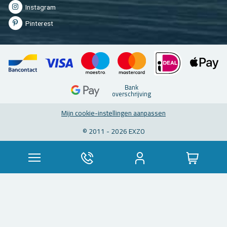
In­st­agram
Pin­te­rest
Bank
over­schrij­ving
Mijn coo­kie-in­stel­lin­gen aan­pas­sen
© 2011 - 2026 EXZO