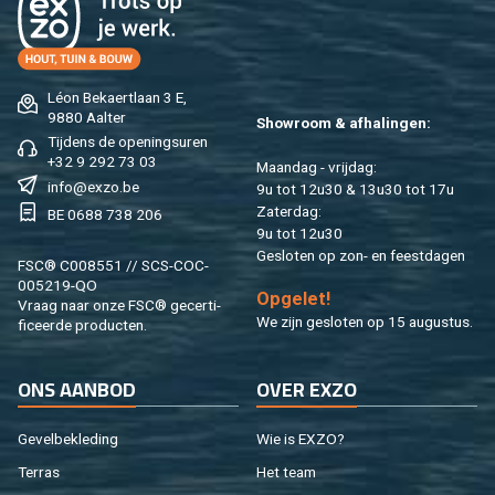
Léon Be­kaert­laan 3 E,
9880 Aal­ter
Show­room & af­ha­lin­gen:
Tij­dens de ope­nings­uren
+32 9 292 73 03
Maan­dag - vrij­dag:
info@​exzo.​be
9u tot 12u30 & 13u30 tot 17u
Za­ter­dag:
BE 0688 738 206
9u tot 12u30
Ge­slo­ten op zon- en feest­da­gen
FSC® C008551 // SCS-COC-
005219-QO
Op­ge­let!
Vraag naar onze FSC® ge­cer­ti­
We zijn ge­slo­ten op 15 au­gus­tus.
fi­ceer­de pro­duc­ten.
ONS AAN­BOD
OVER EXZO
Ge­vel­be­kle­ding
Wie is EXZO?
Ter­ras
Het team