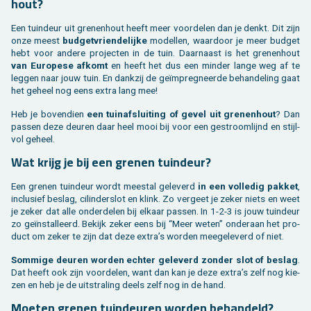
hout?
Een tuin­deur uit gre­nen­hout heeft meer voor­de­len dan je denkt. Dit zijn
onze meest
bud­get­vrien­de­lij­ke
mo­del­len, waar­door je meer bud­get
hebt voor an­de­re pro­jec­ten in de tuin. Daar­naast is het gre­nen­hout
van Eu­ro­pe­se af­komt
en heeft het dus een min­der lange weg af te
leg­gen naar jouw tuin. En dank­zij de geïmpreg­neer­de be­han­de­ling gaat
het ge­heel nog eens extra lang mee!
Heb je bo­ven­dien
een tuin­af­slui­ting of gevel uit gre­nen­hout
? Dan
pas­sen deze deu­ren daar heel mooi bij voor een ge­stroom­lijnd en stijl­
vol ge­heel.
Wat krijg je bij een gre­nen tuin­deur?
Een gre­nen tuin­deur wordt mee­st­al ge­le­verd
in een vol­le­dig pak­ket
,
in­clu­sief be­slag, ci­lin­der­slot en klink. Zo ver­geet je zeker niets en weet
je zeker dat alle on­der­de­len bij el­kaar pas­sen. In 1-2-3 is jouw tuin­deur
zo geïnstal­leerd. Be­kijk zeker eens bij “Meer weten” on­der­aan het pro­
duct om zeker te zijn dat deze extra’s wor­den mee­ge­le­verd of niet.
Som­mi­ge deu­ren wor­den ech­ter ge­le­verd zon­der slot of be­slag
.
Dat heeft ook zijn voor­de­len, want dan kan je deze extra’s zelf nog kie­
zen en heb je de uit­stra­ling deels zelf nog in de hand.
Moe­ten gre­nen tuin­deu­ren wor­den be­han­deld?