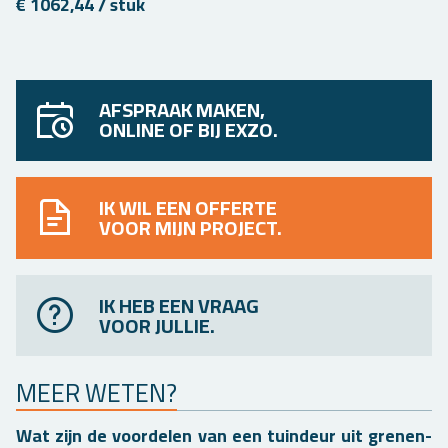
€ 1062,44 / stuk
AFSPRAAK MAKEN,
ONLINE OF BIJ EXZO.
IK WIL EEN OFFERTE
VOOR MIJN PROJECT.
IK HEB EEN VRAAG
VOOR JULLIE.
MEER WETEN?
Wat zijn de voor­de­len van een tuin­deur uit gre­nen­