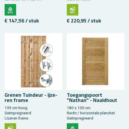
€ 147,56 / stuk
€ 220,95 / stuk
Gre­nen Tuin­deur - ij­ze­
Toe­gangs­poort
ren frame
"Nathan" - Naald­hout
195 cm hoog
180 x 100 cm
Geïmpreg­neerd
Recht / ho­ri­zon­ta­le plan­chet
IJ­ze­ren frame
Geïmpreg­neerd