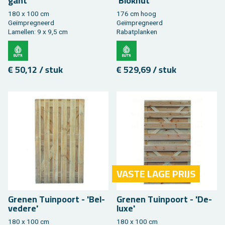
gant'
'Blok­hut'
180 x 100 cm
176 cm hoog
Geïmpreg­neerd
Geïmpreg­neerd
La­mel­len: 9 x 9,5 cm
Ra­bat­plan­ken
€ 50,12 / stuk
€ 529,69 / stuk
VASTE LAGE PRIJS
Gre­nen Tuin­poort - 'Bel­
Gre­nen Tuin­poort - 'De­
ve­de­re'
luxe'
180 x 100 cm
180 x 100 cm