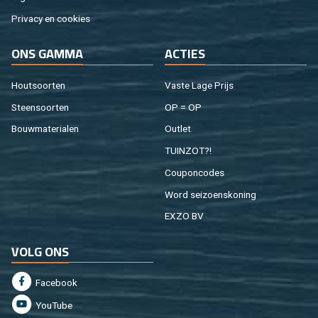
Pri­va­cy en coo­kies
ONS GAMMA
AC­TIES
Hout­soor­ten
Vaste Lage Prijs
Steen­soor­ten
OP = OP
Bouw­ma­te­ri­a­len
Out­let
TUIN­ZOT?!
Cou­pon­co­des
Word sei­zoens­ko­ning
EXZO BV
VOLG ONS
Fa­cebook
You­Tu­be