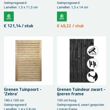
Geïmpreg­neerd
Geïmpreg­neerd
La­mel­len: 1,5 x 11,5 cm
La­mel­len: 1,5 x 14 cm
€ 121,14 / stuk
€ 49,22 / stuk
Gre­nen Tuin­poort -
Gre­nen Tuin­deur zwart -
'Zebra'
ij­ze­ren frame
180 x 100 cm
195 cm hoog
Geïmpreg­neerd
Geïmpreg­neerd, zwart ge­spo­ten
La­mel­len: 1,4 x 5,8 cm
IJ­ze­ren frame