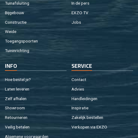
Tuin­af­slui­ting
In de pers
Bij­ge­bouw
EXZO TV
Con­struc­tie
Jobs
Weide
Toe­gangs­poor­ten
Tuin­in­rich­ting
INFO
SER­VI­CE
Hoe be­stel je?
Con­tact
Laten le­ve­ren
Ad­vies
Zelf af­ha­len
Hand­lei­din­gen
Show­room
In­spi­ra­tie
Re­tour­ne­ren
Za­ke­lijk be­stel­len
Vei­lig be­ta­len
Ver­ko­pen via EXZO
Al­ge­me­ne voor­waar­den