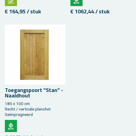
€ 164,95 / stuk
€ 1062,44 / stuk
Toe­gangs­poort "Stan" -
Naald­hout
180 x 100 cm
Recht / ver­ti­ca­le plan­chet
Geïmpreg­neerd